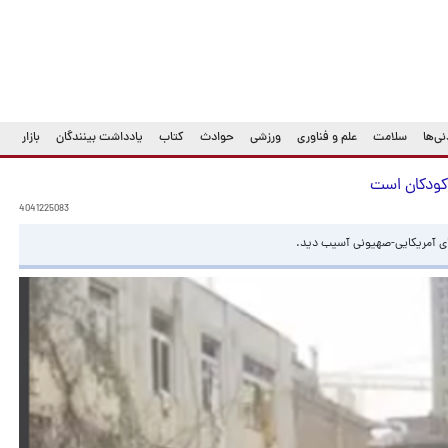
ی‌ها
سلامت
علم و فناوری
ورزشی
حوادث
کتاب
یادداشت بینندگان
بازار
کودکان است
4041225083
ی آمریکایی-صهیونی آسیب دید.