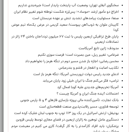
سخنگوی آبفای تهران: وضعیت آب پایتخت پایدار است/ جیره‌بندی نداریم
اخراج دو مأمور ارشد «موساد»؛ پس‌لرزه شکست توطئه شوم تغییر نظام ایران
صنعا: مسئولیت پیامدهای تشدید تنش بر عهده عربستان است
کاپیتان ملوان به ذوب‌آهن پیوست/ سعید کریمی در عرض یک‌ماه تیم عوض
کرد!
پایان طرح ترافیکی اربعین پلیس با ثبت ۶۷ میلیون تردد/جان باختن ۲۴ زائر در
تصادفات اربعینی
مدودف: ژاپن تابع آمریکاست
ضرغامی: تغییر ریل، عین بصیرت است؛ فرصت سوزی نکنیم
محسن رضایی: اجازه باز شدن مسیر دوم در تنگه هرمز را نخواهیم داد
تکذیب اصابت و انفجار در قشم و بندرعباس
ادعای جدید رئیس دولت تروریستی آمریکا: تنگه هرمز باز است
ترامپ: فکر می‌کنم جنگ با ایران خیلی زود پایان می‌یابد
آمریکا تحریم‌های جدیدی علیه کوبا اعمال کرد
احتمالات آینده جنگ ایران و آمریکا چیست ؟
بانک تجارت، تأمین‌کننده مالی پروژه بازسازی فازهای ۴ و ۵ پارس جنوبی
توسعه فناوری، مسیر رقابت‌پذیری صنعت قطعه‌سازی است
یونیفل: ارتش اسرائیل در یک روز ۱۱۳ توپ به جنوب لبنان شلیک کرده است
دستگیری عامل توهین به زائران اربعین در فضای مجازی توسط پلیس قزوین
پزشکیان: باید افراد کارآمدتر را به کار گرفت/ کاری می کنیم در معیشت مردم
مشکلی پیش نیاید