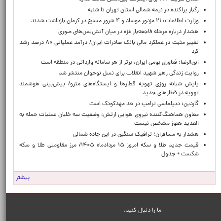
رگبار پراکنده در نیمه شمالی استان تهران تا شنبه
وزارت اطلاعات: ۲۱ مزدور موساد و ۴ شرور مسلح در کرمان بازداشت شدند
هشدار درباره مرحله فاجعه‌بار غزه در میان آتش‌بس‌های صوری
تغییر مثبت در عملکرد مالی بانک صادرات ایران/ درآمد عملیاتی ۸۰ درصد رشد
کرد
ابن‌الرضا: فناوری بومی ایران، برتر از هر سامانه وارداتی در منطقه است
روایت زندگی رهبر شهید انقلاب برای نسل نوجوان منتشر شد
پایش شبانه روزی تهویه قطارها و ایستگاه‌های مترو/ پیش‌بینی هوشمند
تهویه در قطارهای جدید
گاردین: دیپلماسی ترامپ در حد مهدکودک است
معاون هماهنگ‌کننده نیروی هوایی ارتش: وضعیت سه خلبان عملیات حمله به
العدید هنوز مشخص نیست
هشدار به مسافران؛ ترافیک سنگین در این جاده شمالی
قیمت جدید طلا و سکه امروز ۱۵ مردادماه ۱۴۰۵/ مرز مقاومتی طلا و سکه
شکست + جدول
بیشتر
ما را دنبال کنید.