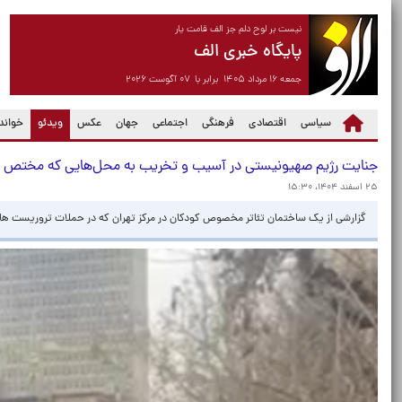
نیست بر لوح دلم جز الف قامت یار
پایگاه خبری الف
جمعه ۱۶ مرداد ۱۴۰۵ برابر با ۰۷ آگوست ۲۰۲۶
(current)
سیاسی
اقتصادی
فرهنگی
اجتماعی
جهان
عکس
ویدئو
خواندن
جنایت رژیم صهیونیستی در آسیب و تخریب به محل‌هایی که مختص 
۲۵ اسفند ۱۴۰۴، ۱۵:۳۰
گزارشی از یک ساختمان تئاتر مخصوص کودکان در مرکز تهران که در حملات تروریست ها