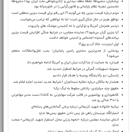
پزشکیان: مشروطه نقطه عطف بیداری و آزادی‌خواهی ملت ایران بود/ مشروطه
نخستین تجربه نظام پارلمانی و قانون‌گرایی را در خاورمیانه بود
مردم درباره قیمت بنزین چه می‌گویند؟/ این رقم برای قیمت بنزین منطقی است
توافق هرمز در حال شکل‌گیری است؛ اما نه توافقی که ترامپ می‌خواست
دردسر همزمان آمریکا و اوکراین با ته کشیدن موشک های پاتریوت
آیا بنزین گران می‌شود؟/ نماینده مجلس: در شرایط جنگی افزایش قیمت بنزین
پیامدهای گسترده اجتماعی و امنیتی خواهد داشت
اول اینترنت، حالا آب و برق؟!
رونمایی از جدی‌ترین مشتری رامین رضاییان؛ بمب نقل‌وانتقالات منفجر
می‌شود؟
فیدان: به حمایت از مذاکرات میان ایران و آمریکا ادامه خواهیم داد
مصوبه تسهیلات گمرکی در شرایط اضطرار تمدید شد
زلنسکی: دو پالایشگاه روسیه را هدف قرار دادیم
هشدار به مالکان درباره تخلیه مستاجران / شرایط جدید تمدید اجاره اعلام شد
حقوق چند میلیاردی، پاداش سقوط به لیگ یک!
کلاهبرداری و پولشویی در قالب شرکت مهاجرتی به کانادا/ دست مدیر مهاجرتی
با ۳۰۰ شاکی رو شد
بیانیه خانواده شهید لاریجانی درباره برخی گمانه‌زنی‌های رسانه‌ای
انصارالله: عربستان راهی جز پس دادن حقوق یمنی‌ها ندارد
ادعای نماینده مجلس درباره «نحوه ردزنی محل استقرار شهید لاریجانی» صحت
ندارد
اعمال ضریب ۲.۷ برای اینترنت بین‌الملل صحت ندارد