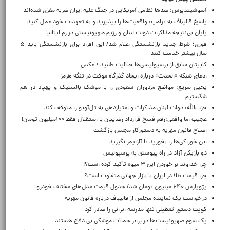
آسوشیتدپرس: صدها نظامی آمریکایی در جنگ علیه ایران ضربه مغزی شده‌اند
پاسخ قالیباف به ترامپ: واقعیت‌ها را بپذیرید و به تعهدات خود عمل کنید
پایان بی‌نتیجه مذاکرات دولت لبنان و رژیم صهیونیستی در رم ایتالیا
فوری؛ شرط جدید بازنشستگی اعلام شد/ این افراد برای بازنشستگی باید ۵
سال بیشتر خدمت کنند
کاپیتان سابق از پرسپولیسی‌ها حلالیت طلبید + عکس
ادعای شبکه «الحدث» درباره ایجاد گذرگاه موقت در تنگه هرمز
یحیی سریع: مواضع مزدوران سعودی را با موشک بالستیک و پهپاد در هم
شکستیم
حزب‌الله: دولت لبنان مذاکرات و امتیازدهی به تل‌آویو را متوقف کند
عجیب اما واقعی:رقم فسخ قرارداد رضاییان با استقلال فقط ۱۰۰میلیون تومان!
اصلاح قانون مهریه به دستورکار مجلس بازگشت
این خوراکی‌ها را بخورید تا آلزایمر نگیرید
دو بازیکن آزاد در راه پیوستن به پرسپولیس
چرا خداوند بر خوردن این ۳ میوه تأکید کرده است؟!
چرا قیمت طلا در ایران با بازار جهانی متفاوت است؟
پژوپارس ۶۴۰ میلیون تومان شد/ جدول قیمت مدل‌های مختلف خودرو
درخواست یک نماینده مجلس از قالیباف درباره قانون مهریه
کویت دستور تعطیلی تنها مدرسه ایرانی را صادر کرد
یک‌ سوم صهیونیست‌ها در برابر حملات موشکی بی دفاع هستند