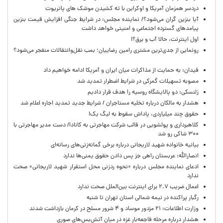
دردسر همزمان آمریکا و اوکراین با ته کشیدن موشک های پاتریوت
آیا بنزین گران می‌شود؟/ نماینده مجلس: در شرایط جنگی افزایش قیمت بنزین
پیامدهای گسترده اجتماعی و امنیتی خواهد داشت
اول اینترنت، حالا آب و برق؟!
رونمایی از جدی‌ترین مشتری رامین رضاییان؛ بمب نقل‌وانتقالات منفجر می‌شود؟
فیدان: به حمایت از مذاکرات میان ایران و آمریکا ادامه خواهیم داد
مصوبه تسهیلات گمرکی در شرایط اضطرار تمدید شد
زلنسکی: دو پالایشگاه روسیه را هدف قرار دادیم
هشدار به مالکان درباره تخلیه مستاجران / شرایط جدید تمدید اجاره اعلام شد
حقوق چند میلیاردی، پاداش سقوط به لیگ یک!
کلاهبرداری و پولشویی در قالب شرکت مهاجرتی به کانادا/ دست مدیر مهاجرتی با
۳۰۰ شاکی رو شد
بیانیه خانواده شهید لاریجانی درباره برخی گمانه‌زنی‌های رسانه‌ای
انصارالله: عربستان راهی جز پس دادن حقوق یمنی‌ها ندارد
ادعای نماینده مجلس درباره «نحوه ردزنی محل استقرار شهید لاریجانی» صحت
ندارد
اعمال ضریب ۲.۷ برای اینترنت بین‌الملل صحت ندارد
رگبار پراکنده در نیمه شمالی استان تهران تا شنبه
وزارت اطلاعات: ۲۱ مزدور موساد و ۴ شرور مسلح در کرمان بازداشت شدند
هشدار درباره مرحله فاجعه‌بار غزه در میان آتش‌بس‌های صوری