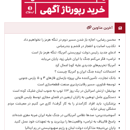
آخرین عناوین
محسن رضایی: اجازه باز شدن مسیر دوم در تنگه هرمز را نخواهیم داد
تکذیب اصابت و انفجار در قشم و بندرعباس
ادعای جدید رئیس دولت تروریستی آمریکا: تنگه هرمز باز است
ترامپ: فکر می‌کنم جنگ با ایران خیلی زود پایان می‌یابد
آمریکا تحریم‌های جدیدی علیه کوبا اعمال کرد
احتمالات آینده جنگ ایران و آمریکا چیست ؟
بانک تجارت، تأمین‌کننده مالی پروژه بازسازی فازهای ۴ و ۵ پارس جنوبی
توسعه فناوری، مسیر رقابت‌پذیری صنعت قطعه‌سازی است
یونیفل: ارتش اسرائیل در یک روز ۱۱۳ توپ به جنوب لبنان شلیک کرده است
دستگیری عامل توهین به زائران اربعین در فضای مجازی توسط پلیس قزوین
پزشکیان: باید افراد کارآمدتر را به کار گرفت/ کاری می کنیم در معیشت مردم
مشکلی پیش نیاید
آسوشیتدپرس: صدها نظامی آمریکایی در جنگ علیه ایران ضربه مغزی شده‌اند
پاسخ قالیباف به ترامپ: واقعیت‌ها را بپذیرید و به تعهدات خود عمل کنید
پایان بی‌نتیجه مذاکرات دولت لبنان و رژیم صهیونیستی در رم ایتالیا