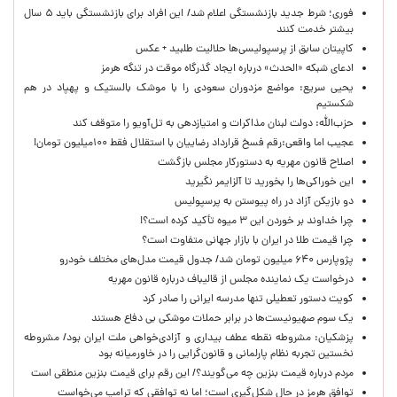
فوری؛ شرط جدید بازنشستگی اعلام شد/ این افراد برای بازنشستگی باید ۵ سال
بیشتر خدمت کنند
کاپیتان سابق از پرسپولیسی‌ها حلالیت طلبید + عکس
ادعای شبکه «الحدث» درباره ایجاد گذرگاه موقت در تنگه هرمز
یحیی سریع: مواضع مزدوران سعودی را با موشک بالستیک و پهپاد در هم
شکستیم
حزب‌الله: دولت لبنان مذاکرات و امتیازدهی به تل‌آویو را متوقف کند
عجیب اما واقعی:رقم فسخ قرارداد رضاییان با استقلال فقط ۱۰۰میلیون تومان!
اصلاح قانون مهریه به دستورکار مجلس بازگشت
این خوراکی‌ها را بخورید تا آلزایمر نگیرید
دو بازیکن آزاد در راه پیوستن به پرسپولیس
چرا خداوند بر خوردن این ۳ میوه تأکید کرده است؟!
چرا قیمت طلا در ایران با بازار جهانی متفاوت است؟
پژوپارس ۶۴۰ میلیون تومان شد/ جدول قیمت مدل‌های مختلف خودرو
درخواست یک نماینده مجلس از قالیباف درباره قانون مهریه
کویت دستور تعطیلی تنها مدرسه ایرانی را صادر کرد
یک‌ سوم صهیونیست‌ها در برابر حملات موشکی بی دفاع هستند
پزشکیان: مشروطه نقطه عطف بیداری و آزادی‌خواهی ملت ایران بود/ مشروطه
نخستین تجربه نظام پارلمانی و قانون‌گرایی را در خاورمیانه بود
مردم درباره قیمت بنزین چه می‌گویند؟/ این رقم برای قیمت بنزین منطقی است
توافق هرمز در حال شکل‌گیری است؛ اما نه توافقی که ترامپ می‌خواست