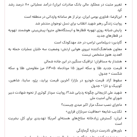
تغییر مثبت در عملکرد مالی بانک صادرات ایران/ درآمد عملیاتی ۸۰ درصد رشد
کرد
ابن‌الرضا: فناوری بومی ایران، برتر از هر سامانه وارداتی در منطقه است
روایت زندگی رهبر شهید انقلاب برای نسل نوجوان منتشر شد
پایش شبانه روزی تهویه قطارها و ایستگاه‌های مترو/ پیش‌بینی هوشمند تهویه
در قطارهای جدید
گاردین: دیپلماسی ترامپ در حد مهدکودک است
معاون هماهنگ‌کننده نیروی هوایی ارتش: وضعیت سه خلبان عملیات حمله به
العدید هنوز مشخص نیست
هشدار به مسافران؛ ترافیک سنگین در این جاده شمالی
قیمت جدید طلا و سکه امروز ۱۵ مردادماه ۱۴۰۵/ مرز مقاومتی طلا و سکه
شکست + جدول
سقوط آزاد قیمت خودرو در بازار/ آخرین قیمت پراید، پژو، ساینا، شاهین،
کوییک و تارا + جدول
شهید علی لاریجانی چگونه ردیابی شد؟/ روایت سردار کوثری از نحوه شهادت دبیر
شورای عالی امنیت ملی
ماجرای نصب سنگ مزار اکبر عبدی چیست؟
تکذیب شایعه «معافیت سربازان فراری»
ایران: گسترش زرادخانه سلاح‌های هسته‌ای آمریکا تهدیدی برای کل بشریت
است
باورهای نادرست درباره گرمازدگی