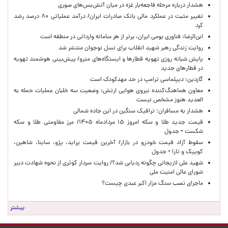
هشدار درباره مرحله فاجعه‌بار غزه در میان آتش‌بس‌های صوری
تغییر مثبت در عملکرد مالی بانک صادرات ایران/ درآمد عملیاتی ۸۰ درصد رشد
کرد
ابن‌الرضا: فناوری بومی ایران، برتر از هر سامانه وارداتی در منطقه است
روایت زندگی رهبر شهید انقلاب برای نسل نوجوان منتشر شد
پایش شبانه روزی تهویه قطارها و ایستگاه‌های مترو/ پیش‌بینی هوشمند تهویه
در قطارهای جدید
گاردین: دیپلماسی ترامپ در حد مهدکودک است
معاون هماهنگ‌کننده نیروی هوایی ارتش: وضعیت سه خلبان عملیات حمله به
العدید هنوز مشخص نیست
هشدار به مسافران؛ ترافیک سنگین در این جاده شمالی
قیمت جدید طلا و سکه امروز ۱۵ مردادماه ۱۴۰۵/ مرز مقاومتی طلا و سکه
شکست + جدول
سقوط آزاد قیمت خودرو در بازار/ آخرین قیمت پراید، پژو، ساینا، شاهین،
کوییک و تارا + جدول
شهید علی لاریجانی چگونه ردیابی شد؟/ روایت سردار کوثری از نحوه شهادت دبیر
شورای عالی امنیت ملی
ماجرای نصب سنگ مزار اکبر عبدی چیست؟
بیشتر