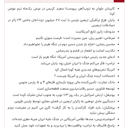
کاپیتان ملوان به ذوب‌آهن پیوست/ سعید کریمی در عرض یک‌ماه تیم عوض
کرد!
پایان طرح ترافیکی اربعین پلیس با ثبت ۶۷ میلیون تردد/جان باختن ۲۴ زائر در
تصادفات اربعینی
مدودف: ژاپن تابع آمریکاست
ضرغامی: تغییر ریل، عین بصیرت است؛ فرصت سوزی نکنیم
محسن رضایی: اجازه باز شدن مسیر دوم در تنگه هرمز را نخواهیم داد
تکذیب اصابت و انفجار در قشم و بندرعباس
ادعای جدید رئیس دولت تروریستی آمریکا: تنگه هرمز باز است
ترامپ: فکر می‌کنم جنگ با ایران خیلی زود پایان می‌یابد
آمریکا تحریم‌های جدیدی علیه کوبا اعمال کرد
احتمالات آینده جنگ ایران و آمریکا چیست ؟
بانک تجارت، تأمین‌کننده مالی پروژه بازسازی فازهای ۴ و ۵ پارس جنوبی
توسعه فناوری، مسیر رقابت‌پذیری صنعت قطعه‌سازی است
یونیفل: ارتش اسرائیل در یک روز ۱۱۳ توپ به جنوب لبنان شلیک کرده است
دستگیری عامل توهین به زائران اربعین در فضای مجازی توسط پلیس قزوین
پزشکیان: باید افراد کارآمدتر را به کار گرفت/ کاری می کنیم در معیشت مردم
مشکلی پیش نیاید
آسوشیتدپرس: صدها نظامی آمریکایی در جنگ علیه ایران ضربه مغزی شده‌اند
پاسخ قالیباف به ترامپ: واقعیت‌ها را بپذیرید و به تعهدات خود عمل کنید