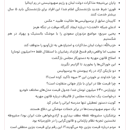
پایان بی‌نتیجه مذاکرات دولت لبنان و رژیم صهیونیستی در رم ایتالیا
فوری؛ شرط جدید بازنشستگی اعلام شد/ این افراد برای بازنشستگی باید ۵ سال
بیشتر خدمت کنند
کاپیتان سابق از پرسپولیسی‌ها حلالیت طلبید + عکس
ادعای شبکه «الحدث» درباره ایجاد گذرگاه موقت در تنگه هرمز
یحیی سریع: مواضع مزدوران سعودی را با موشک بالستیک و پهپاد در هم
شکستیم
حزب‌الله: دولت لبنان مذاکرات و امتیازدهی به تل‌آویو را متوقف کند
عجیب اما واقعی:رقم فسخ قرارداد رضاییان با استقلال فقط ۱۰۰میلیون تومان!
اصلاح قانون مهریه به دستورکار مجلس بازگشت
این خوراکی‌ها را بخورید تا آلزایمر نگیرید
دو بازیکن آزاد در راه پیوستن به پرسپولیس
چرا خداوند بر خوردن این ۳ میوه تأکید کرده است؟!
چرا قیمت طلا در ایران با بازار جهانی متفاوت است؟
پژوپارس ۶۴۰ میلیون تومان شد/ جدول قیمت مدل‌های مختلف خودرو
درخواست یک نماینده مجلس از قالیباف درباره قانون مهریه
کویت دستور تعطیلی تنها مدرسه ایرانی را صادر کرد
یک‌ سوم صهیونیست‌ها در برابر حملات موشکی بی دفاع هستند
پزشکیان: مشروطه نقطه عطف بیداری و آزادی‌خواهی ملت ایران بود/ مشروطه
نخستین تجربه نظام پارلمانی و قانون‌گرایی را در خاورمیانه بود
مردم درباره قیمت بنزین چه می‌گویند؟/ این رقم برای قیمت بنزین منطقی است