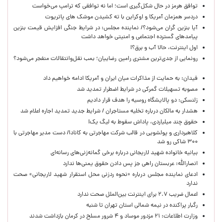
توافق هرمز در حال شکل‌گیری است؛ اما نه توافقی که ترامپ می‌خواست
دردسر همزمان آمریکا و اوکراین با ته کشیدن موشک های پاتریوت
آیا بنزین گران می‌شود؟/ نماینده مجلس: در شرایط جنگی افزایش قیمت بنزین
پیامدهای گسترده اجتماعی و امنیتی خواهد داشت
اول اینترنت، حالا آب و برق؟!
رونمایی از جدی‌ترین مشتری رامین رضاییان؛ بمب نقل‌وانتقالات منفجر می‌شود؟
فیدان: به حمایت از مذاکرات میان ایران و آمریکا ادامه خواهیم داد
مصوبه تسهیلات گمرکی در شرایط اضطرار تمدید شد
زلنسکی: دو پالایشگاه روسیه را هدف قرار دادیم
هشدار به مالکان درباره تخلیه مستاجران / شرایط جدید تمدید اجاره اعلام شد
حقوق چند میلیاردی، پاداش سقوط به لیگ یک!
کلاهبرداری و پولشویی در قالب شرکت مهاجرتی به کانادا/ دست مدیر مهاجرتی با
۳۰۰ شاکی رو شد
بیانیه خانواده شهید لاریجانی درباره برخی گمانه‌زنی‌های رسانه‌ای
انصارالله: عربستان راهی جز پس دادن حقوق یمنی‌ها ندارد
ادعای نماینده مجلس درباره «نحوه ردزنی محل استقرار شهید لاریجانی» صحت
ندارد
اعمال ضریب ۲.۷ برای اینترنت بین‌الملل صحت ندارد
رگبار پراکنده در نیمه شمالی استان تهران تا شنبه
وزارت اطلاعات: ۲۱ مزدور موساد و ۴ شرور مسلح در کرمان بازداشت شدند