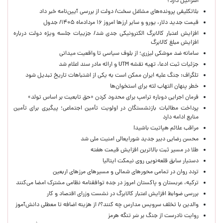
اسرائیل دارد؟
بلاتکلیفی پرونده‌های مشاغل سخت/ دولت از بررسی آیین‌نامه خبر داد
قیمت جدید دلار، یورو و سایر ارزها امروز ۱۶ مردادماه ۱۴۰۵/ جدول
افزایش اعتبار کالابرگ الکترونیکی جدی شد/ جزییات جلسه ویژه دولت درباره
افزایش مبلغ کالابرگ
سامانه ضد موشکی لیزری؛ از بلوف سیاسی تا واقعیت میدانی
جزئیات ثبت ادعا، تهیه نقشه UTM و ارائه مادر سند اعلام شد
تلگراف: جنگ علیه ایران ممکن است به یکی از اشتباهات تاریخ تبدیل شود
خطر پنهان التهاب لثه برای استخوان‌ها
فرمان اجرایی دوباره ترامپ برای محدود کردن «حق تابعیت بر اساس تولد»
پرداخت مطالبات بازنشستگان در اولویت تأمین اجتماعی؛ پیگیری برای تأمین
منابع ادامه دارد
مراقب علائم هپاتیت باشید!
محسن رضایی دبیر جدید شورایعالی امنیت ملی شد
طلا در مسیر ثبت بالاترین افزایش قیمت هفته
دستیار سابق قلعه‌نویی روی نیمکت ایتالیا
تردد روان در تمامی محورهای شمالی و مسیرهای مرزهای اربعین
ترکیه، عربستان و پاکستان امروز در جده توافقنامه نظامی مشترک امضا می‌کنند
بررسی ضوابط افزایش اعتبار کالابرگ در نشست وزرای اقتصاد و کار
والدین با تخلف سرویس مدارس چه کنند؟/ از هزینه اضافه تا معطلی دانش‌آموز
روایت نادرست از جنگ بر سَر تنگه هرمز