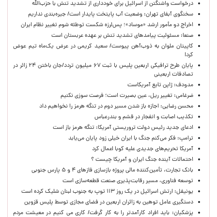
درخواست واشنگتن از اسرائیل برای خودداری از تشدید تنش با حزب‌الله
سخنگوی آبفای تهران: وضعیت آب پایتخت پایدار است/ جیره‌بندی نداریم
اخراج دو مأمور ارشد «موساد»؛ پس‌لرزه شکست توطئه شوم تغییر نظام ایران
صنعا: مسئولیت پیامدهای تشدید تنش بر عهده عربستان است
کاپیتان ملوان به ذوب‌آهن پیوست/ سعید کریمی در عرض یک‌ماه تیم عوض
کرد!
پایان طرح ترافیکی اربعین پلیس با ثبت ۶۷ میلیون تردد/جان باختن ۲۴ زائر در
تصادفات اربعینی
مدودف: ژاپن تابع آمریکاست
ضرغامی: تغییر ریل، عین بصیرت است؛ فرصت سوزی نکنیم
محسن رضایی: اجازه باز شدن مسیر دوم در تنگه هرمز را نخواهیم داد
تکذیب اصابت و انفجار در قشم و بندرعباس
ادعای جدید رئیس دولت تروریستی آمریکا: تنگه هرمز باز است
ترامپ: فکر می‌کنم جنگ با ایران خیلی زود پایان می‌یابد
آمریکا تحریم‌های جدیدی علیه کوبا اعمال کرد
احتمالات آینده جنگ ایران و آمریکا چیست ؟
بانک تجارت، تأمین‌کننده مالی پروژه بازسازی فازهای ۴ و ۵ پارس جنوبی
توسعه فناوری، مسیر رقابت‌پذیری صنعت قطعه‌سازی است
یونیفل: ارتش اسرائیل در یک روز ۱۱۳ توپ به جنوب لبنان شلیک کرده است
دستگیری عامل توهین به زائران اربعین در فضای مجازی توسط پلیس قزوین
پزشکیان: باید افراد کارآمدتر را به کار گرفت/ کاری می کنیم در معیشت مردم