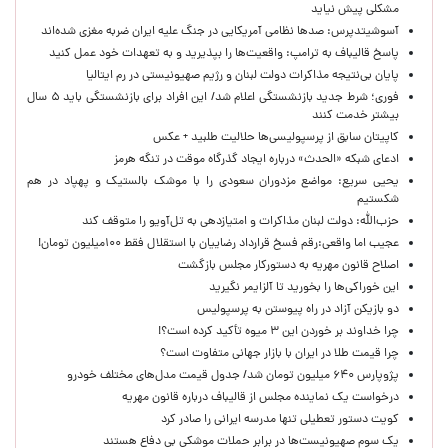
مشکلی پیش نیاید
آسوشیتدپرس: صدها نظامی آمریکایی در جنگ علیه ایران ضربه مغزی شده‌اند
پاسخ قالیباف به ترامپ: واقعیت‌ها را بپذیرید و به تعهدات خود عمل کنید
پایان بی‌نتیجه مذاکرات دولت لبنان و رژیم صهیونیستی در رم ایتالیا
فوری؛ شرط جدید بازنشستگی اعلام شد/ این افراد برای بازنشستگی باید ۵ سال
بیشتر خدمت کنند
کاپیتان سابق از پرسپولیسی‌ها حلالیت طلبید + عکس
ادعای شبکه «الحدث» درباره ایجاد گذرگاه موقت در تنگه هرمز
یحیی سریع: مواضع مزدوران سعودی را با موشک بالستیک و پهپاد در هم
شکستیم
حزب‌الله: دولت لبنان مذاکرات و امتیازدهی به تل‌آویو را متوقف کند
عجیب اما واقعی:رقم فسخ قرارداد رضاییان با استقلال فقط ۱۰۰میلیون تومان!
اصلاح قانون مهریه به دستورکار مجلس بازگشت
این خوراکی‌ها را بخورید تا آلزایمر نگیرید
دو بازیکن آزاد در راه پیوستن به پرسپولیس
چرا خداوند بر خوردن این ۳ میوه تأکید کرده است؟!
چرا قیمت طلا در ایران با بازار جهانی متفاوت است؟
پژوپارس ۶۴۰ میلیون تومان شد/ جدول قیمت مدل‌های مختلف خودرو
درخواست یک نماینده مجلس از قالیباف درباره قانون مهریه
کویت دستور تعطیلی تنها مدرسه ایرانی را صادر کرد
یک‌ سوم صهیونیست‌ها در برابر حملات موشکی بی دفاع هستند