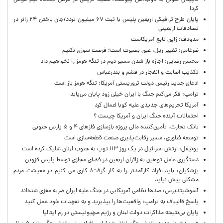
کاپیتان ملوان به ذوب‌آهن پیوست/ سعید کریمی در عرض یک‌ماه تیم عوض
کرد!
پایان طرح ترافیکی اربعین پلیس با ثبت ۶۷ میلیون تردد/جان باختن ۲۴ زائر در
تصادفات اربعینی
مدودف: ژاپن تابع آمریکاست
ضرغامی: تغییر ریل، عین بصیرت است؛ فرصت سوزی نکنیم
محسن رضایی: اجازه باز شدن مسیر دوم در تنگه هرمز را نخواهیم داد
تکذیب اصابت و انفجار در قشم و بندرعباس
ادعای جدید رئیس دولت تروریستی آمریکا: تنگه هرمز باز است
ترامپ: فکر می‌کنم جنگ با ایران خیلی زود پایان می‌یابد
آمریکا تحریم‌های جدیدی علیه کوبا اعمال کرد
احتمالات آینده جنگ ایران و آمریکا چیست ؟
بانک تجارت، تأمین‌کننده مالی پروژه بازسازی فازهای ۴ و ۵ پارس جنوبی
توسعه فناوری، مسیر رقابت‌پذیری صنعت قطعه‌سازی است
یونیفل: ارتش اسرائیل در یک روز ۱۱۳ توپ به جنوب لبنان شلیک کرده است
دستگیری عامل توهین به زائران اربعین در فضای مجازی توسط پلیس قزوین
پزشکیان: باید افراد کارآمدتر را به کار گرفت/ کاری می کنیم در معیشت مردم
مشکلی پیش نیاید
آسوشیتدپرس: صدها نظامی آمریکایی در جنگ علیه ایران ضربه مغزی شده‌اند
پاسخ قالیباف به ترامپ: واقعیت‌ها را بپذیرید و به تعهدات خود عمل کنید
پایان بی‌نتیجه مذاکرات دولت لبنان و رژیم صهیونیستی در رم ایتالیا