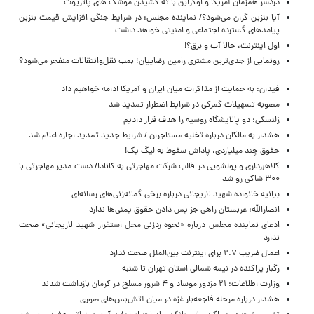
دردسر همزمان آمریکا و اوکراین با ته کشیدن موشک های پاتریوت
آیا بنزین گران می‌شود؟/ نماینده مجلس: در شرایط جنگی افزایش قیمت بنزین
پیامدهای گسترده اجتماعی و امنیتی خواهد داشت
اول اینترنت، حالا آب و برق؟!
رونمایی از جدی‌ترین مشتری رامین رضاییان؛ بمب نقل‌وانتقالات منفجر می‌شود؟
فیدان: به حمایت از مذاکرات میان ایران و آمریکا ادامه خواهیم داد
مصوبه تسهیلات گمرکی در شرایط اضطرار تمدید شد
زلنسکی: دو پالایشگاه روسیه را هدف قرار دادیم
هشدار به مالکان درباره تخلیه مستاجران / شرایط جدید تمدید اجاره اعلام شد
حقوق چند میلیاردی، پاداش سقوط به لیگ یک!
کلاهبرداری و پولشویی در قالب شرکت مهاجرتی به کانادا/ دست مدیر مهاجرتی با
۳۰۰ شاکی رو شد
بیانیه خانواده شهید لاریجانی درباره برخی گمانه‌زنی‌های رسانه‌ای
انصارالله: عربستان راهی جز پس دادن حقوق یمنی‌ها ندارد
ادعای نماینده مجلس درباره «نحوه ردزنی محل استقرار شهید لاریجانی» صحت
ندارد
اعمال ضریب ۲.۷ برای اینترنت بین‌الملل صحت ندارد
رگبار پراکنده در نیمه شمالی استان تهران تا شنبه
وزارت اطلاعات: ۲۱ مزدور موساد و ۴ شرور مسلح در کرمان بازداشت شدند
هشدار درباره مرحله فاجعه‌بار غزه در میان آتش‌بس‌های صوری