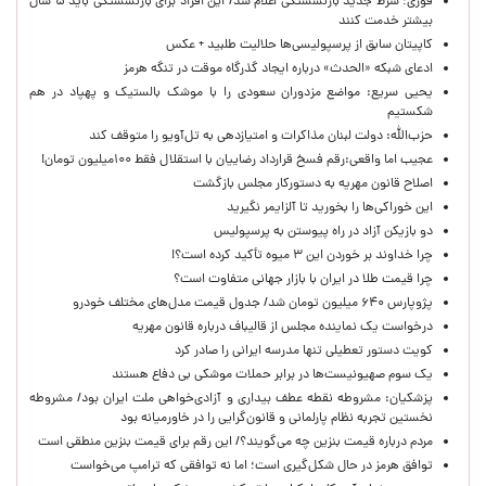
فوری؛ شرط جدید بازنشستگی اعلام شد/ این افراد برای بازنشستگی باید ۵ سال
بیشتر خدمت کنند
کاپیتان سابق از پرسپولیسی‌ها حلالیت طلبید + عکس
ادعای شبکه «الحدث» درباره ایجاد گذرگاه موقت در تنگه هرمز
یحیی سریع: مواضع مزدوران سعودی را با موشک بالستیک و پهپاد در هم
شکستیم
حزب‌الله: دولت لبنان مذاکرات و امتیازدهی به تل‌آویو را متوقف کند
عجیب اما واقعی:رقم فسخ قرارداد رضاییان با استقلال فقط ۱۰۰میلیون تومان!
اصلاح قانون مهریه به دستورکار مجلس بازگشت
این خوراکی‌ها را بخورید تا آلزایمر نگیرید
دو بازیکن آزاد در راه پیوستن به پرسپولیس
چرا خداوند بر خوردن این ۳ میوه تأکید کرده است؟!
چرا قیمت طلا در ایران با بازار جهانی متفاوت است؟
پژوپارس ۶۴۰ میلیون تومان شد/ جدول قیمت مدل‌های مختلف خودرو
درخواست یک نماینده مجلس از قالیباف درباره قانون مهریه
کویت دستور تعطیلی تنها مدرسه ایرانی را صادر کرد
یک‌ سوم صهیونیست‌ها در برابر حملات موشکی بی دفاع هستند
پزشکیان: مشروطه نقطه عطف بیداری و آزادی‌خواهی ملت ایران بود/ مشروطه
نخستین تجربه نظام پارلمانی و قانون‌گرایی را در خاورمیانه بود
مردم درباره قیمت بنزین چه می‌گویند؟/ این رقم برای قیمت بنزین منطقی است
توافق هرمز در حال شکل‌گیری است؛ اما نه توافقی که ترامپ می‌خواست