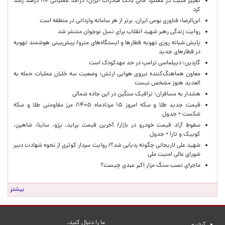
تغییر مثبت در عملکرد مالی بانک صادرات ایران/ درآمد عملیاتی ۸۰ درصد رشد
کرد
ابن‌الرضا: فناوری بومی ایران، برتر از هر سامانه وارداتی در منطقه است
روایت زندگی رهبر شهید انقلاب برای نسل نوجوان منتشر شد
پایش شبانه روزی تهویه قطارها و ایستگاه‌های مترو/ پیش‌بینی هوشمند تهویه
در قطارهای جدید
گاردین: دیپلماسی ترامپ در حد مهدکودک است
معاون هماهنگ‌کننده نیروی هوایی ارتش: وضعیت سه خلبان عملیات حمله به
العدید هنوز مشخص نیست
هشدار به مسافران؛ ترافیک سنگین در این جاده شمالی
قیمت جدید طلا و سکه امروز ۱۵ مردادماه ۱۴۰۵/ مرز مقاومتی طلا و سکه
شکست + جدول
سقوط آزاد قیمت خودرو در بازار/ آخرین قیمت پراید، پژو، ساینا، شاهین،
کوییک و تارا + جدول
شهید علی لاریجانی چگونه ردیابی شد؟/ روایت سردار کوثری از نحوه شهادت دبیر
شورای عالی امنیت ملی
ماجرای نصب سنگ مزار اکبر عبدی چیست؟
بیشتر
ما را دنبال کنید.