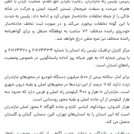
رییس پلیس راه مازندران، رعایت نکردن حق تقدم، صحبت کردن با تلفن
همراه، سرعت و سبقت غیرمجاز، نبستن کمربند ایمنی و حرکت در شانه
خاکی را از جمله تخلفات حادثه‌ساز عنوان کرد و ادامه داد: پلیس به‌ شدت
با این گونه تخلفات برخورد می‌کند و در صورت ثبت تخلف حادثه‌ساز،
خودروی راننده متخلف ۷۲ ساعت به توقفگاه منتقل و برای گواهینامه
راننده متخلف نیز نمره منفی درج خواهد شد.
مرکز کنترل ترافیک پلیس راه استان با شماره ۲۱۸۲۴۴۳۴ و ۲۱۸۲۴۴۲۰ و
با پیش شماره ۰۱۱ به طور شبانه روز آماده پاسخگویی در خصوص وضعیت
راه‌های استان است.
برابر آمار، سالانه بیش از ۵۰۰ میلیون دستگاه خودرو در محورهای مازندران
تردد دارند که ۱۱ درصد از این ترددها در محورهای اصلی و بقیه درون شهری
است. مازندران ۱۰ هزار و ۴۰۰ کیلومتر راه اصلی و فرعی دارد که حدود سه
هزار کیلومتر از آن جاده اصلی و بقیه محور روستایی است.
هراز، کندوان، سوادکوه، کیاسر، کناره و جاده گلوگاه ۶ محور اصلی مازندران
است که این استان را به استان‌های تهران، البرز، سمنان، گیلان و گلستان
متصل می کند.
مسافران و رانندگان می‌توانند جهت آگاهی از آخرین وضعیت راه‌ها،