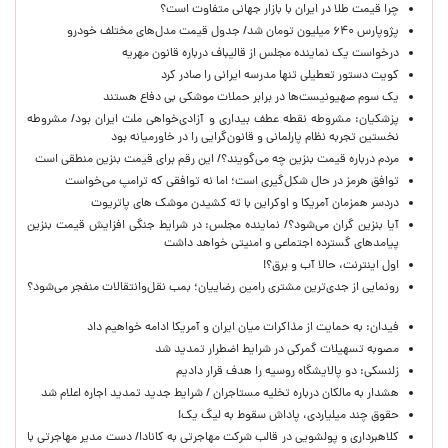
چرا قیمت طلا در ایران با بازار جهانی متفاوت است؟
پژوپارس ۶۴۰ میلیون تومان شد/ جدول قیمت مدل‌های مختلف خودرو
درخواست یک نماینده مجلس از قالیباف درباره قانون مهریه
کویت دستور تعطیلی تنها مدرسه ایرانی را صادر کرد
یک‌ سوم صهیونیست‌ها در برابر حملات موشکی بی دفاع هستند
پزشکیان: مشروطه نقطه عطف بیداری و آزادی‌خواهی ملت ایران بود/ مشروطه
نخستین تجربه نظام پارلمانی و قانون‌گرایی را در خاورمیانه بود
مردم درباره قیمت بنزین چه می‌گویند؟/ این رقم برای قیمت بنزین منطقی است
توافق هرمز در حال شکل‌گیری است؛ اما نه توافقی که ترامپ می‌خواست
دردسر همزمان آمریکا و اوکراین با ته کشیدن موشک های پاتریوت
آیا بنزین گران می‌شود؟/ نماینده مجلس: در شرایط جنگی افزایش قیمت بنزین
پیامدهای گسترده اجتماعی و امنیتی خواهد داشت
اول اینترنت، حالا آب و برق؟!
رونمایی از جدی‌ترین مشتری رامین رضاییان؛ بمب نقل‌وانتقالات منفجر می‌شود؟
فیدان: به حمایت از مذاکرات میان ایران و آمریکا ادامه خواهیم داد
مصوبه تسهیلات گمرکی در شرایط اضطرار تمدید شد
زلنسکی: دو پالایشگاه روسیه را هدف قرار دادیم
هشدار به مالکان درباره تخلیه مستاجران / شرایط جدید تمدید اجاره اعلام شد
حقوق چند میلیاردی، پاداش سقوط به لیگ یک!
کلاهبرداری و پولشویی در قالب شرکت مهاجرتی به کانادا/ دست مدیر مهاجرتی با