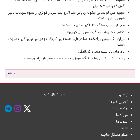
سقوط آزاد قیمت خودرو در بازار/ آخرین قیمت پراید، پژو، ساینا، شاهین،
کوییک و تارا + جدول
شهید علی لاریجانی چگونه ردیابی شد؟/ روایت سردار کوثری از نحوه شهادت دبیر
شورای عالی امنیت ملی
ماجرای نصب سنگ مزار اکبر عبدی چیست؟
تکذیب شایعه «معافیت سربازان فراری»
ایران: گسترش زرادخانه سلاح‌های هسته‌ای آمریکا تهدیدی برای کل بشریت
است
باورهای نادرست درباره گرمازدگی
رویترز: تردد کشتی‌ها در تنگه هرمز و باب‌المندب همچنان پایین است
بیشتر
ما را دنبال کنید.
آرشیو
آخرین خبرها
ارتباط با ما
درباره ما
پیوندها
RSS
اعلام مشکل سایت