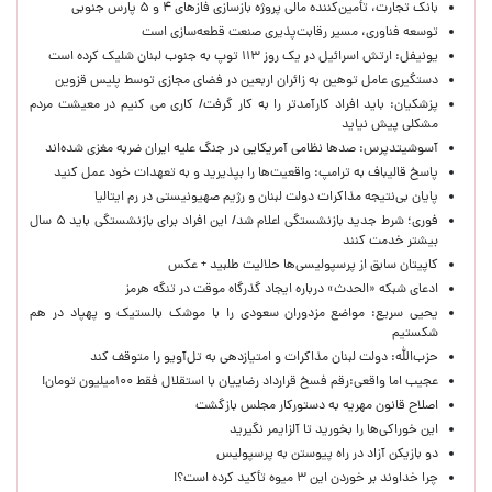
بانک تجارت، تأمین‌کننده مالی پروژه بازسازی فازهای ۴ و ۵ پارس جنوبی
توسعه فناوری، مسیر رقابت‌پذیری صنعت قطعه‌سازی است
یونیفل: ارتش اسرائیل در یک روز ۱۱۳ توپ به جنوب لبنان شلیک کرده است
دستگیری عامل توهین به زائران اربعین در فضای مجازی توسط پلیس قزوین
پزشکیان: باید افراد کارآمدتر را به کار گرفت/ کاری می کنیم در معیشت مردم
مشکلی پیش نیاید
آسوشیتدپرس: صدها نظامی آمریکایی در جنگ علیه ایران ضربه مغزی شده‌اند
پاسخ قالیباف به ترامپ: واقعیت‌ها را بپذیرید و به تعهدات خود عمل کنید
پایان بی‌نتیجه مذاکرات دولت لبنان و رژیم صهیونیستی در رم ایتالیا
فوری؛ شرط جدید بازنشستگی اعلام شد/ این افراد برای بازنشستگی باید ۵ سال
بیشتر خدمت کنند
کاپیتان سابق از پرسپولیسی‌ها حلالیت طلبید + عکس
ادعای شبکه «الحدث» درباره ایجاد گذرگاه موقت در تنگه هرمز
یحیی سریع: مواضع مزدوران سعودی را با موشک بالستیک و پهپاد در هم
شکستیم
حزب‌الله: دولت لبنان مذاکرات و امتیازدهی به تل‌آویو را متوقف کند
عجیب اما واقعی:رقم فسخ قرارداد رضاییان با استقلال فقط ۱۰۰میلیون تومان!
اصلاح قانون مهریه به دستورکار مجلس بازگشت
این خوراکی‌ها را بخورید تا آلزایمر نگیرید
دو بازیکن آزاد در راه پیوستن به پرسپولیس
چرا خداوند بر خوردن این ۳ میوه تأکید کرده است؟!