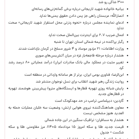
۳۰۰ شاکی رو شد
بیانیه خانواده شهید لاریجانی درباره برخی گمانه‌زنی‌های رسانه‌ای
انصارالله: عربستان راهی جز پس دادن حقوق یمنی‌ها ندارد
ادعای نماینده مجلس درباره «نحوه ردزنی محل استقرار شهید لاریجانی» صحت
ندارد
اعمال ضریب ۲.۷ برای اینترنت بین‌الملل صحت ندارد
رگبار پراکنده در نیمه شمالی استان تهران تا شنبه
وزارت اطلاعات: ۲۱ مزدور موساد و ۴ شرور مسلح در کرمان بازداشت شدند
هشدار درباره مرحله فاجعه‌بار غزه در میان آتش‌بس‌های صوری
تغییر مثبت در عملکرد مالی بانک صادرات ایران/ درآمد عملیاتی ۸۰ درصد رشد
کرد
ابن‌الرضا: فناوری بومی ایران، برتر از هر سامانه وارداتی در منطقه است
روایت زندگی رهبر شهید انقلاب برای نسل نوجوان منتشر شد
پایش شبانه روزی تهویه قطارها و ایستگاه‌های مترو/ پیش‌بینی هوشمند تهویه
در قطارهای جدید
گاردین: دیپلماسی ترامپ در حد مهدکودک است
معاون هماهنگ‌کننده نیروی هوایی ارتش: وضعیت سه خلبان عملیات حمله به
العدید هنوز مشخص نیست
هشدار به مسافران؛ ترافیک سنگین در این جاده شمالی
قیمت جدید طلا و سکه امروز ۱۵ مردادماه ۱۴۰۵/ مرز مقاومتی طلا و سکه
شکست + جدول