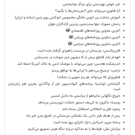
خبر خوش بهزیستی برای مراکز توانبخشی
آیا فناوری می‌تواند جای آتش‌نشان‌ها را بگیرد؟
آموزش ساخت زیر اتویی خانگی مخصوص اتوکشی روی زمین (ساده و ارزان)
رحمان عموزاد تنها صدرنشین برترین آزادکاران جهان
آخرین عناوین روزنامه‌های اقتصادی
آخرین عناوین روزنامه‌های ورزشی
آخرین عناوین روزنامه‌های سیاسی
فارن‌پالیسی: عربستان در بن‌بست راهبردی گرفتار شده است
انهدام باند قاچاق بیش از ۵ میلیون لیتر سوخت در بندرعباس
اندیشکده هادسن: چین می‌تواند با موشک اتمی به خاک آمریکا حمله کند
ترامپ: ترجیح می‌دهم با ایرانی‌‌ها به توافق برسم
فناوری‌ای که می‌تواند هر رمز عبوری را بشکند!
کارشناس اوراسیا: پیامدهای کنوانسیون خزر از واگذاری بحرین هم زیان‌بارتر
است
خروج ناگهانی نتانیاهو از مراسمی به دلایل امنیتی
روسیه: ماکرون به کی‌یف دستور حملات تروریستی می‌دهد
پنجره‌ نقل و انتقالاتی استقلال بسته ماند
یمن از هدف قرار دادن یک نفتکش عربستانی در خلیج عدن خبر داد
رسانه عبری: اسرائیل دچار ناترازی برق شده است
سازمان ملل: طرف‌ها را به مذاکره درباره تنگه هرمز تشویق می‌کنیم