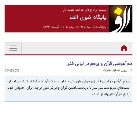
نیست بر لوح دلم جز الف قامت یار
پایگاه خبری الف
پنج‌شنبه ۱۵ مرداد ۱۴۰۵ برابر با ۰۶ آگوست ۲۰۲۶
هم‌آغوشی قرآن و پرچم در لیالی قدر
۱۸ اسفند ۱۴۰۴، ۰۹:۴۳
4041218031
مردم گرگان در لیالی قدر زیر بارش باران در میدان وحدت گرد هم آمدند تا ضمن احیای
شب‌های سرنوشت‌ساز قدر با دردست‌داشتن قرآن و برافراشتن پرچم ایران، خروش خود
را بار دیگر طنین‌انداز کنند.