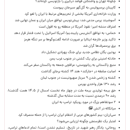
چگونه تهران و واشنگتن قواعد درگیری را بازنویسی کرده‌اند؟
کاپیتان پرسپولیس به گل‌گهر سیرجان پیوست
وزارت خزانه‌داری آمریکا بخشی از تحریم‌های مرتبط با ایران را لغو کرد
آسوشیتد پرس مدعی شد: پیش‌نویس توافق میان ایران و عمان نهایی شد
اعتراف منشه امیر؛ نفوذ آمریکا در منطقه رو به افول است
حماس: به توافق آتش‌بس پایبندیم/ آمریکا اسرائیل را تحت فشار قرار دهد
تاکید وزیر خارجه ایتالیا بر ضرورت ادامه گفت‌وگوها بر سر تنگه هرمز
برق پرمصرف‌ها گران شد
پوتین یگان نظامی جدید برای جنگ پهپادی تشکیل داد
حادثه امنیتی برای یک کشتی در جنوب غرب یمن
منبع پاکستانی به ریانووستی: عراقچی جمعه به پاکستان سفر می‌کند
اصابت صاعقه در «جارکند» هند ۱۴ کشته برجای گذاشت
کشته و زخمی شدن ۹ سرباز صهیونیست در جنوب لبنان
رشد ۱۳۰ هزار واحدی بورس
حق بیمه تولیدی بیمه ملت در چهار ماه نخست امسال از ۱۴.۵ همت گذشت/
رشد ۹۰ درصدی نسبت به مدت مشابه سال گذشته
۲ سوتفاهم بزرگ در مورد رویکرد ترامپ به ایران
میانکاله در آتش
سی‌ان‌ان: بیم کشورهای عربی از انتقام ایران ترامپ را از حمله منصرف کرد
اعتبار یک نظرسنجی چگونه ارزیابی می‌شود؟
روحانی: یادگار رهبر شهید در تاریخ، تسلیم نشدن است/ تمام ادعاهای ترامپ،