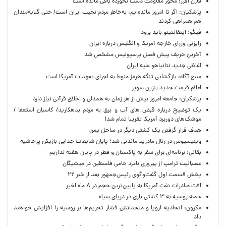
فارن افرز: محور مقاومت دست نخورده باقی مانده است
پزشکیان: اگر تا امروز مانده‌ایم، به‌خاطر مردم نجیب ایران است/ حتی گلایه‌مندان
هم همراهی کردند
فیگو: اینفانتینو باید برود
رایزنی وزرای خارجه آمریکا و انگلیس درباره ایران
آخرین حریف پیش فصل پرسپولیس مشخص شد
لفاظی جدید نتانیاهو علیه ایران
منبع آگاه: بازگشایی تنگه هرمز منوط به اجرای تعهدات آمریکا است
اعلام قیمت جدید بنزین سوپر
پزشکیان: جامعه امروز بیش از هر زمان به همدلی و اخلاق قرآنی نیاز دارد
یک توضیح درباره قبض های آب و برق به مردم بدهکارید/ کاسبان استعفا /
موشک‌های دوربرد آمریکا تقریبا تمام شد!
هدف قرار گرفتن یک کشتی دیگر در ساحل یمن
وینیسیوس در رئال مادرید ماندنی شد؛ پایان شایعات جدایی بازیکن پرحاشیه
بقائی: برنامه‌ای برای سفر به پاکستان و قطر در پایان هفته نداریم
عصبانیت ترامپ از پیروزی نامزد حامی فلسطین در میشیگان
پخش قسمت اول گفت‌وگوی رئیس‌جمهور بعد از خبر ۲۲
افت صادرات نفت آمریکا به پایین‌ترین حجم در ۸ ماه اخیر
حمله روسیه به ۳ کشتی باری در دریای سیاه
مکرون: اتحادیه اروپا و متحدانش فشار تحریم‌ها بر روسیه را افزایش خواهند
داد