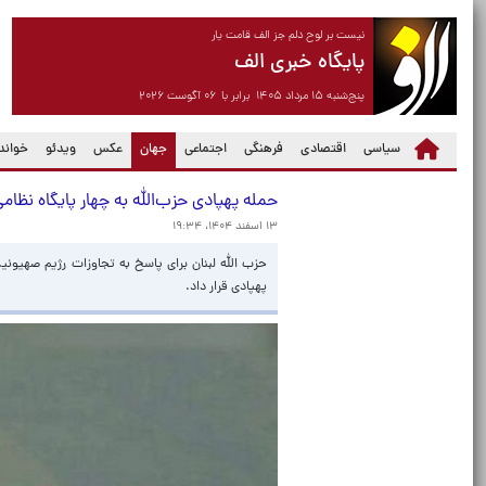
نیست بر لوح دلم جز الف قامت یار
پایگاه خبری الف
پنج‌شنبه ۱۵ مرداد ۱۴۰۵ برابر با ۰۶ آگوست ۲۰۲۶
(current)
سیاسی
اقتصادی
فرهنگی
اجتماعی
جهان
عکس
ویدئو
خواندن
حمله پهپادی حزب‌الله به چهار پایگاه نظا
۱۳ اسفند ۱۴۰۴، ۱۹:۳۴
حزب الله لبنان برای پاسخ به تجاوزات رژیم صهیون
پهپادی قرار داد.