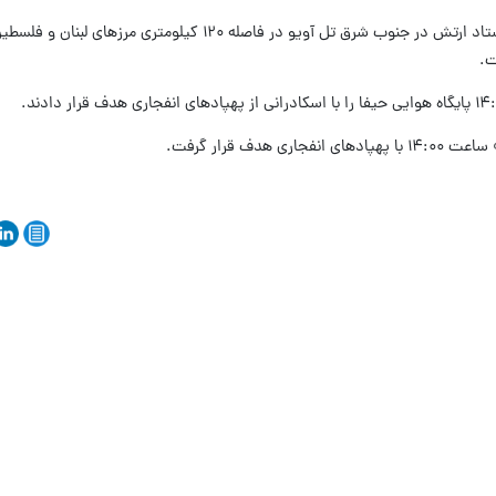
پایگاه «تل هشومیر» به عنوان مقر فرماندهی ستاد ارتش در جنوب شرق تل آویو در فاصله ۱۲۰ ک
دف قرار گرفت.