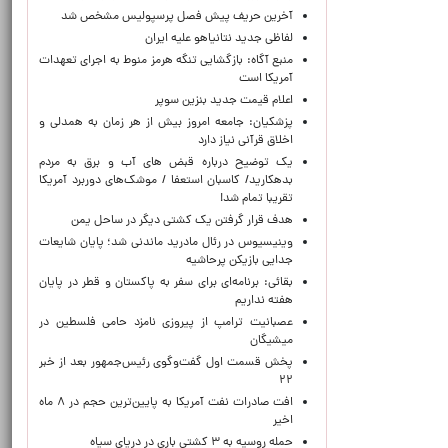
آخرین حریف پیش فصل پرسپولیس مشخص شد
لفاظی جدید نتانیاهو علیه ایران
منبع آگاه: بازگشایی تنگه هرمز منوط به اجرای تعهدات
آمریکا است
اعلام قیمت جدید بنزین سوپر
پزشکیان: جامعه امروز بیش از هر زمان به همدلی و
اخلاق قرآنی نیاز دارد
یک توضیح درباره قبض های آب و برق به مردم
بدهکارید/ کاسبان استعفا / موشک‌های دوربرد آمریکا
تقریبا تمام شد!
هدف قرار گرفتن یک کشتی دیگر در ساحل یمن
وینیسیوس در رئال مادرید ماندنی شد؛ پایان شایعات
جدایی بازیکن پرحاشیه
بقائی: برنامه‌ای برای سفر به پاکستان و قطر در پایان
هفته نداریم
عصبانیت ترامپ از پیروزی نامزد حامی فلسطین در
میشیگان
پخش قسمت اول گفت‌وگوی رئیس‌جمهور بعد از خبر
۲۲
افت صادرات نفت آمریکا به پایین‌ترین حجم در ۸ ماه
اخیر
حمله روسیه به ۳ کشتی باری در دریای سیاه