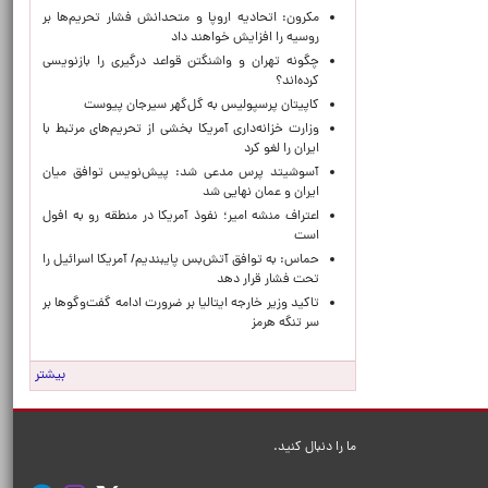
مکرون: اتحادیه اروپا و متحدانش فشار تحریم‌ها بر
روسیه را افزایش خواهند داد
چگونه تهران و واشنگتن قواعد درگیری را بازنویسی
کرده‌اند؟
کاپیتان پرسپولیس به گل‌گهر سیرجان پیوست
وزارت خزانه‌داری آمریکا بخشی از تحریم‌های مرتبط با
ایران را لغو کرد
آسوشیتد پرس مدعی شد: پیش‌نویس توافق میان
ایران و عمان نهایی شد
اعتراف منشه امیر؛ نفوذ آمریکا در منطقه رو به افول
است
حماس: به توافق آتش‌بس پایبندیم/ آمریکا اسرائیل را
تحت فشار قرار دهد
تاکید وزیر خارجه ایتالیا بر ضرورت ادامه گفت‌وگوها بر
سر تنگه هرمز
بیشتر
ما را دنبال کنید.