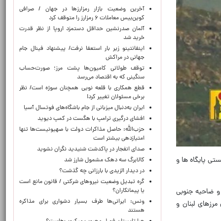
آخرین وضعیت بازار رمزارزها در جهان / صرافی
کوین‌بیس معاملات ۶ رمزارز را متوقف کرد
آلمان صدرنشین حداقل دستمزد اروپا از نظر قدرت
خرید شد
اینفانتینو زیر بار استعفا نرفت/ پیشنهاد فینال جام
جهانی در مراکش
توقف طولانی کامیون‌ها پشت مرز؛ صورت‌حساب
سنگینی که به اقتصاد می‌رسد
قطع همکاری با قلعه نویی همچنان سوژه است/ نظر
برخی مسئولان تغییر کرد!
ایران به‌دنبال میزبانی از جام باشگاه‌های فوتسال آسیا
افشای درگیری ترامپ با هگست در کمپ دیوید
حزب‌الله: حاصل مذاکرات دولت با صهیونیست‌ها تنها
امتیازدهی‌ بیشتر است
صدای انفجار در پاکدشت شنیدید نگران نشوید
ستی پایگاه ها و
کالابرگ سه دهک مشمول شارز شد
در دیدار الزیدی با بارزانی چه گذشت؟
گره تبدیل وضعیت نیروهای شرکتی / قانون مانع است
یا پیمانکاران؟
 و ضاحیه جنوبی
ونس: ایرانی‌ها طرف بسیار دشواری برای مذاکره
امرز پایگاه دفاع هوایی- موشکی «عین شیمر» را در ۷۵ کیلومتری مرزهای لبنان و
هستند