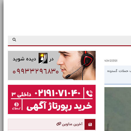
4041213101
ف حملات گسترده
آخرین عناوین