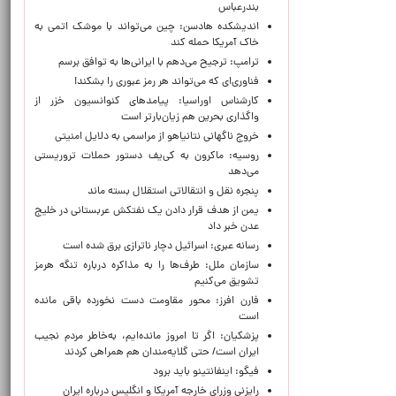
بندرعباس
اندیشکده هادسن: چین می‌تواند با موشک اتمی به
خاک آمریکا حمله کند
ترامپ: ترجیح می‌دهم با ایرانی‌‌ها به توافق برسم
فناوری‌ای که می‌تواند هر رمز عبوری را بشکند!
کارشناس اوراسیا: پیامدهای کنوانسیون خزر از
واگذاری بحرین هم زیان‌بارتر است
خروج ناگهانی نتانیاهو از مراسمی به دلایل امنیتی
روسیه: ماکرون به کی‌یف دستور حملات تروریستی
می‌دهد
پنجره‌ نقل و انتقالاتی استقلال بسته ماند
یمن از هدف قرار دادن یک نفتکش عربستانی در خلیج
عدن خبر داد
رسانه عبری: اسرائیل دچار ناترازی برق شده است
سازمان ملل: طرف‌ها را به مذاکره درباره تنگه هرمز
تشویق می‌کنیم
فارن افرز: محور مقاومت دست نخورده باقی مانده
است
پزشکیان: اگر تا امروز مانده‌ایم، به‌خاطر مردم نجیب
ایران است/ حتی گلایه‌مندان هم همراهی کردند
فیگو: اینفانتینو باید برود
رایزنی وزرای خارجه آمریکا و انگلیس درباره ایران