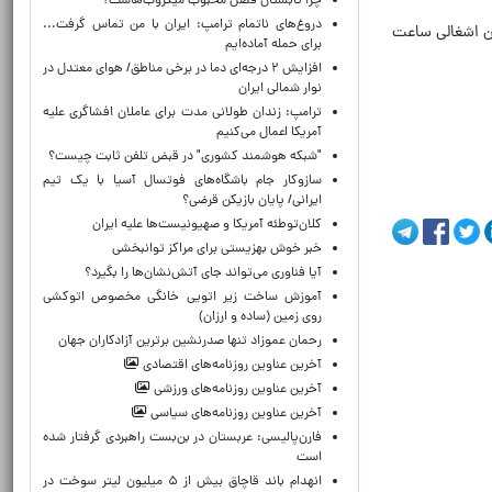
چرا تابستان فصل محبوب میکروب‌هاست؟
دروغ‌های ناتمام ترامپ: ایران با من تماس گرفت...
یلومتری مرزهای لبنان و فلسطین اشغالی ساعت
برای حمله آماده‌ایم
افزایش ۲ درجه‌ای دما در برخی مناطق/ هوای معتدل در
نوار شمالی ایران
ترامپ: زندان طولانی مدت برای عاملان افشاگری‌ علیه
آمریکا اعمال می‌کنیم
"شبکه هوشمند کشوری" در قبض تلفن ثابت چیست؟
سازوکار جام باشگاه‌های فوتسال آسیا با یک تیم
ایرانی/ پایان بازیکن قرضی؟
کلان‌توطئه آمریکا و صهیونیست‌ها علیه ایران
خبر خوش بهزیستی برای مراکز توانبخشی
آیا فناوری می‌تواند جای آتش‌نشان‌ها را بگیرد؟
آموزش ساخت زیر اتویی خانگی مخصوص اتوکشی
روی زمین (ساده و ارزان)
رحمان عموزاد تنها صدرنشین برترین آزادکاران جهان
آخرین عناوین روزنامه‌های اقتصادی
آخرین عناوین روزنامه‌های ورزشی
آخرین عناوین روزنامه‌های سیاسی
فارن‌پالیسی: عربستان در بن‌بست راهبردی گرفتار شده
است
انهدام باند قاچاق بیش از ۵ میلیون لیتر سوخت در