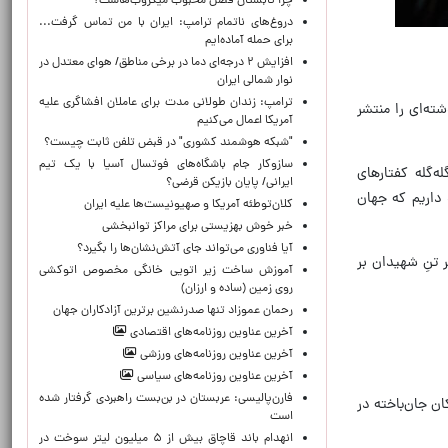
چرا تابستان فصل محبوب میکروب‌هاست؟
دروغ‌های ناتمام ترامپ: ایران با من تماس گرفت...
برای حمله آماده‌ایم
افزایش ۲ درجه‌ای دما در برخی مناطق/ هوای معتدل در
نوار شمالی ایران
ترامپ: زندان طولانی مدت برای عاملان افشاگری‌ علیه
ته‌ای را منتشر
آمریکا اعمال می‌کنیم
"شبکه هوشمند کشوری" در قبض تلفن ثابت چیست؟
سازوکار جام باشگاه‌های فوتسال آسیا با یک تیم
ه‌گله کفتارهای
ایرانی/ پایان بازیکن قرضی؟
اشتند و داریم که جهان
کلان‌توطئه آمریکا و صهیونیست‌ها علیه ایران
خبر خوش بهزیستی برای مراکز توانبخشی
آیا فناوری می‌تواند جای آتش‌نشان‌ها را بگیرد؟
ر تنِ شهیدان بر
آموزش ساخت زیر اتویی خانگی مخصوص اتوکشی
روی زمین (ساده و ارزان)
رحمان عموزاد تنها صدرنشین برترین آزادکاران جهان
آخرین عناوین روزنامه‌های اقتصادی
آخرین عناوین روزنامه‌های ورزشی
آخرین عناوین روزنامه‌های سیاسی
فارن‌پالیسی: عربستان در بن‌بست راهبردی گرفتار شده
ان جان‌باخته در
است
انهدام باند قاچاق بیش از ۵ میلیون لیتر سوخت در