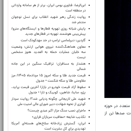
ابن‌الرضا: فناوری بومی ایران، برتر از هر سامانه وارداتی
در منطقه است
روایت زندگی رهبر شهید انقلاب برای نسل نوجوان
منتشر شد
پایش شبانه روزی تهویه قطارها و ایستگاه‌های مترو/
پیش‌بینی هوشمند تهویه در قطارهای جدید
گاردین: دیپلماسی ترامپ در حد مهدکودک است
معاون هماهنگ‌کننده نیروی هوایی ارتش: وضعیت
سه خلبان عملیات حمله به العدید هنوز مشخص
نیست
هشدار به مسافران؛ ترافیک سنگین در این جاده
شمالی
قیمت جدید طلا و سکه امروز ۱۵ مردادماه ۱۴۰۵/ مرز
مقاومتی طلا و سکه شکست + جدول
سقوط آزاد قیمت خودرو در بازار/ آخرین قیمت پراید،
پژو، ساینا، شاهین، کوییک و تارا + جدول
شهید علی لاریجانی چگونه ردیابی شد؟/ روایت سردار
کوثری از نحوه شهادت دبیر شورای عالی امنیت ملی
 متعدد در حوزه
ماجرای نصب سنگ مزار اکبر عبدی چیست؟
دت صدها تن از
تکذیب شایعه «معافیت سربازان فراری»
ایران: گسترش زرادخانه سلاح‌های هسته‌ای آمریکا
تهدیدی برای کل بشریت است