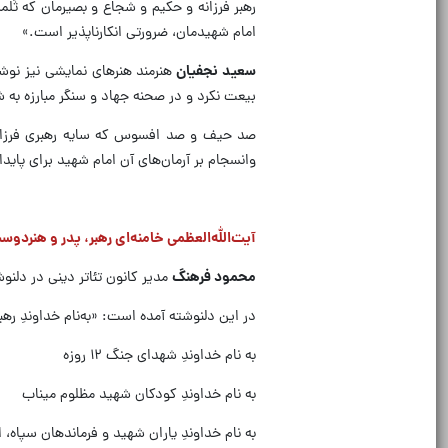
رهبر فرزانه و حکیم و شجاع و بصیرمان که ثُل
امام شهیدمان، ضرورتی انکارناپذیر است.»
سعید نجفیان
هنرمند هنرهای نمایشی نیز نوش
بیعت نکرد و در صحنه جهاد و سنگر مبارزه به 
صد حیف و صد افسوس که سایه رهبری فرزانه 
وانسجام بر آرمان‌های آن امام شهید برای پاید
آیت‌الله‌العظمی خامنه‌ای رهبر، پدر و هنردوس
محمود فرهنگ
مدیر کانون تئاتر دینی در دلنوش
در این دلنوشته آمده است: «به‌نام خداوندِ ر
به‌ نام خداوندِ شهدای جنگ ۱۲ روزه
به‌ نام خداوندِ کودکان شهید مظلوم میناب
به‌ نام خداوندِ یاران شهید و فرماندهان سپاه،