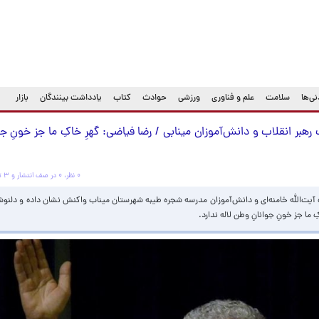
ی‌ها
سلامت
علم و فناوری
ورزشی
حوادث
کتاب
یادداشت بینندگان
بازار
هبر انقلاب و دانش‌آموزان مینابی / رضا فیاضی: گهرِ خاکِ ما جز خونِ جوا
۰ نظر، ۰ در صف انتشار و ۳ تکراری یا غیرقابل انتشار
یت‌الله خامنه‌ای و دانش‌آموزان مدرسه شجره طیبه شهرستان میناب واکنش نشان داده و دلنوشت
ا جز خونِ جوانانِ وطن لاله ندارد.