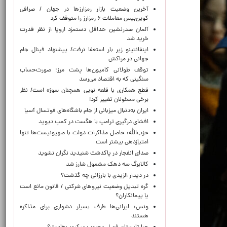
آخرین وضعیت بازار رمزارزها در جهان / صرافی
کوین‌بیس معاملات ۶ رمزارز را متوقف کرد
آلمان صدرنشین حداقل دستمزد اروپا از نظر قدرت
خرید شد
اینفانتینو زیر بار استعفا نرفت/ پیشنهاد فینال جام
جهانی در مراکش
توقف طولانی کامیون‌ها پشت مرز؛ صورت‌حساب
سنگینی که به اقتصاد می‌رسد
قطع همکاری با قلعه نویی همچنان سوژه است/ نظر
برخی مسئولان تغییر کرد!
ایران به‌دنبال میزبانی از جام باشگاه‌های فوتسال آسیا
افشای درگیری ترامپ با هگست در کمپ دیوید
حزب‌الله: حاصل مذاکرات دولت با صهیونیست‌ها تنها
امتیازدهی‌ بیشتر است
صدای انفجار در پاکدشت شنیدید نگران نشوید
کالابرگ سه دهک مشمول شارز شد
در دیدار الزیدی با بارزانی چه گذشت؟
گره تبدیل وضعیت نیروهای شرکتی / قانون مانع است
یا پیمانکاران؟
ونس: ایرانی‌ها طرف بسیار دشواری برای مذاکره
هستند