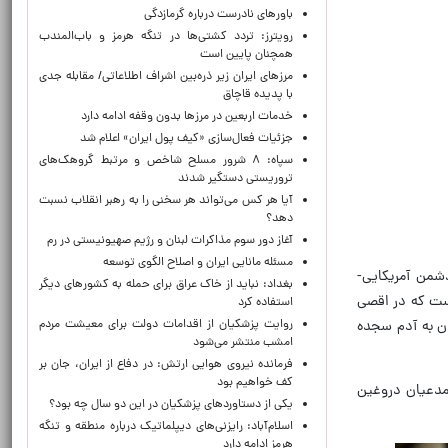
باورهای نادرست درباره گرمازدگی
رویترز: تردد کشتی‌ها در تنگه هرمز و باب‌المندب
همچنان پایین است
مرزهای ایران زیر ذره‌بین اشراف اطلاعاتی/ مقابله جدی
با پدیده قاچاق
خدمات اربعین در مرزها بدون وقفه ادامه دارد
جزئیات فعال‌سازی «کیف پول ایران» اعلام شد
سپاه: ۸ شرور مسلح شاخص و مرتبط گروهک‌های
تروریستی دستگیر شدند
آیا هر کس می‌تواند هر سخنی را به رهبر انقلاب نسبت
دهد؟
آغاز دور سوم مذاکرات لبنان و رژیم صهیونیستی در رم
مسئله مانایی ایران و اصلاح الگوی توسعه
شمن آمریکایی-
بغداد: نباید از خاک عراق برای حمله به کشورهای دیگر
ست که در اقصی
استفاده کرد
روایت پزشکیان از اقدامات دولت برای معیشت مردم
ان به آدم سجده
امشب منتشر می‌شود
فرمانده نیروی هوایی ارتش: در دفاع از ایران، جان بر
کف خواهیم بود
، مدعیان دروغین
یکی از دستاوردهای پزشکیان در این دو سال چه بود؟
اسلام‌آباد: رایزنی‌های دیپلماتیک درباره منطقه و تنگه
هرمز ادامه دارد