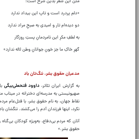
متن این شعر بدین شرح است:
«دلم پردرد است و تابِ این بیداد ندارد
دو دیده‌ام تار و امیدی به صبحِ مراد ندارد
به لطفِ مکرِ این نامردمانِ پستِ روزگار
گهرِ خاکِ ما جز خونِ جوانانِ وطن لاله ندارد»
مدعیان حقوق بشر، ننگ‌تان باد
به گزارش ایران تئاتر،
داوود فتحعلی‌بیگی
با
صهیونیستی به مدرسه‌ای دخترانه در میناب م
نقاط جهان، به نام حقوق بشر، با قتل‌عام مر
نکرد، اینها فرزندان آدم را می‌کشند. ننگشان با
آنان که مردم بی‌دفاع، به‌ویژه کودکان بی‌گناه
حقوق بشر.»