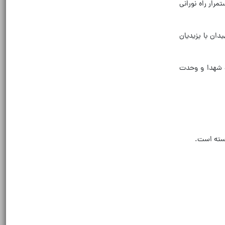
رار راه نورانی
دان با یزیدیان
ه شهدا و وحدت
انسته است.