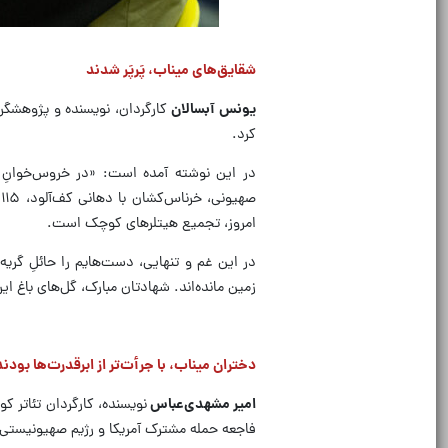
شقایق‌های میناب، پَرپَر شدند
یونس آبسالان
کارگردان، نویسنده و پژوهشگر
کرد.
در این نوشته آمده است: «در خروس‌خوانِ مرغ
ص
امروز، تجمیع هیتلرهای کوچک است.
در این غم و تنهایی، دست‌هایم را حائلِ گریه‌ا
زمین مانده‌اند. شهادتان مبارک، گل‌های باغ ایر
دختران میناب، با جرأت‌
تر از ابرقدرت‌ها بودند
امیر مشهدی‌عباس
نویسنده، کارگردان تئاتر ک
فاجعه حمله مشترک آمریکا و رژیم صهیونیستی به