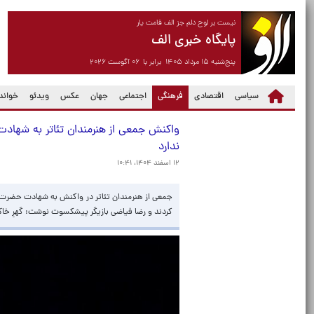
نیست بر لوح دلم جز الف قامت یار
پایگاه خبری الف
پنج‌شنبه ۱۵ مرداد ۱۴۰۵ برابر با ۰۶ آگوست ۲۰۲۶
(current)
سیاسی
اقتصادی
فرهنگی
اجتماعی
جهان
عکس
ویدئو
خواندن
واکنش جمعی از هنرمندان تئاتر به شهادت ر
ندارد
۱۲ اسفند ۱۴۰۴، ۱۰:۴۱
جمعی از هنرمندان تئاتر در واکنش به شهادت حضرت آ
کردند و رضا فیاضی بازیگر پیشکسوت نوشت: گهرِ خاکِ م