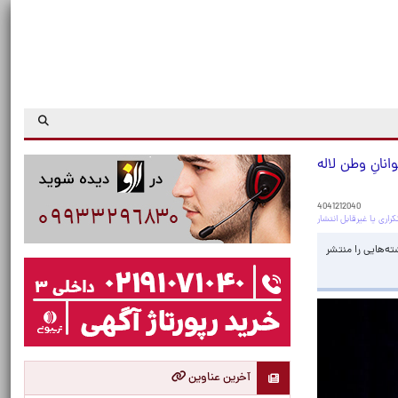
نانِ وطن لاله
4041212040
ه‌هایی را منتشر
آخرین عناوین