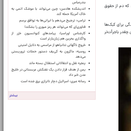
بندرعباس
 که دم از حقوق
اندیشکده هادسن: چین می‌تواند با موشک اتمی به
خاک آمریکا حمله کند
ترامپ: ترجیح می‌دهم با ایرانی‌‌ها به توافق برسم
دگی برای کبک‌ها
فناوری‌ای که می‌تواند هر رمز عبوری را بشکند!
چقدر باجرأت‌تر
کارشناس اوراسیا: پیامدهای کنوانسیون خزر از
واگذاری بحرین هم زیان‌بارتر است
خروج ناگهانی نتانیاهو از مراسمی به دلایل امنیتی
روسیه: ماکرون به کی‌یف دستور حملات تروریستی
می‌دهد
پنجره‌ نقل و انتقالاتی استقلال بسته ماند
یمن از هدف قرار دادن یک نفتکش عربستانی در خلیج
عدن خبر داد
رسانه عبری: اسرائیل دچار ناترازی برق شده است
بیشتر