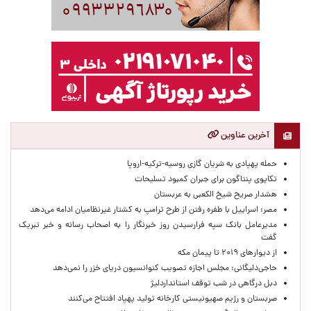
آخرین عناوین
حمله پهپادی به شریان گازی روسیه-ترکیه-اروپا
تکاپوی پنتاگون برای جبران کمبود تسلیحات
هشدار صریح شیخ الکعبی به عربستان
مصر: اسراییل با طفره رفتن از طرح ترامپ به کشتار غیرنظامیان ادامه می‌دهد
مدیرعامل بانک سپه فرارسیدن روز خبرنگار را به اصحاب رسانه و خبر تبریک
گفت
از دیوارهای ۲۰۱۹ تا پیمان مکه
حاجی‌دلیگانی: مجلس اجازه تصویب کنوانسیون دریای خزر را نمی‌دهد
دبل درگاهی در شب توقف استانداردلیژ
صربستان و رژیم صهیونیستی کارخانه تولید پهپاد افتتاح می‌کنند