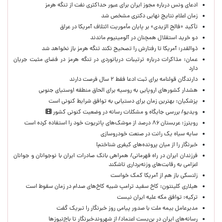
ادعای ونس درباره مجوز ایران برای عبور حداکثری نفت از تنگه هرمز
زمان اعلام نتایج نهایی دکتری مشخص شد
تأکید «فالح الزیدی» بر پایان مأموریت ائتلاف آمریکا در عراق
دو خرید استقلال همچنان در آلومینیوم ماندند
ذوالقدر: آمریکا تا رفتارش را تصحیح نکند تنگه هرمز باز نخواهد شد
عمان: مذاکرات درباره ترتیبات دریانوردی در تنگه هرمز در فضای مثبت جریان
دارد
دارندگان قولنامه برای ثبت ادعا فقط ۲ سال فرصت دارند
هشدار کشورهای اروپایی به روسیه برای الحاق منطقه اوستیای جنوبی
پزشکیان‌: بهترین زمان برای دستیابی به توافق شرایط کنونی است
ویدیو/ بررسی جایگاه و مشکلات رسانه در وضعیت کنونی کشور
رویترز: عربستان ۸۶ درصد از موشک‌های پاتریوت خود را استفاده کرده است
سایه سیاه یک رانت در صنعت خودروسازی
خبرنگار را از میان پرونده‌های کیفری شناختم!
​فرزندان ایران در راه قهرمانی/ همراهی بانک صادرات ایران با نوجوانان و جوانان
اعزامی به رقابت‌های وزنه‌برداری تاشکند
زلنسکی باز هم از آمریکا کمک خواست
هیلاری کلینتون: کاخ سفید ترامپ شبیه کاخ‌های صدام در زمان سقوط است
ترکیه: توافق مکه علیه ایران نیست
مدیرعامل بیمه ملت با صدور پیامی روز خبرنگار را تبریک گفت
رسانه‌های ایران در بن‌بست اعتماد/ از شهروندخبرنگار تا باج‌نیوزها