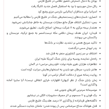
یونان به دنبال گسترش حضور نظامی در خلیج فارس
رئال مدل مورینیو با برد به استقبال فصل جدید لالیگا رفت
اسپانیا برای مسافران ایتالیایی بازرسی مرزی وضع کرد
انصاری: خسارت‌های زیست‌محیطی جنگ در خلیج فارس را مطالبه‌ می‌کنیم
یمن: تشکیل ائتلاف هرگز مانع مجازات عربستان به خاطر جنایاتش نمی‌شود
هشدار بیمه مرکزی به ۸ شرکت بیمه‌ای؛ اصلاح نکنید، تعلیق می‌شوید
فیدان: ایران هدف پیمان دفاعی مکه نیست/مصر به جمع ترکیه، عربستان و
پاکستان می پیوندد
تاکید صریح همتی بر تشدید نظارت بر بانک‌ها
پدر لیونل مسی درگذشت
اختلاف بر سر زمین کشاورزی منجر به قتل شد
راه‌حل نماینده روسیه برای پایان جنگ آمریکا علیه ایران
تظاهرات هزاران نفری علیه دولت «فردریش مرتس» در آلمان
هانتر بایدن: سرطان جو بایدن به استخوان‌هایش سرایت کرده است
روایت رسانه عبری از دخالت آشکار ترامپ در کوبا
زمان پایان جنگ از نظر کیهان/ اظهارات خرازی اتفاقی نیست/ آیا سایپا آماده
واگذاری است؟
موسیمانه سرمربی آفریقای جنوبی شد
یک فوتی و ۱۱ مسموم بر اثر مصرف مشروبات الکلی در نیشابور
ناگفته‌های قربانزاده از واگذاری ۱۲ درصد هلدینگ خلیج فارس
قتل هولناک مداح سرشناس پس از ربوده شدن؛ عاملان جنایت دستگیر شدند