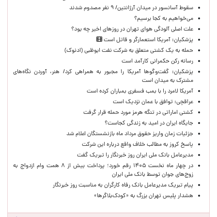
سقوط آسانسور در میدان آرژانتین/ ۹ نفر مصدوم شدند
می‌خواهیم به کجا برسیم؟
علت اصلی آلودگی هوای تهران در روزهای اخیر چه بود؟
پزشکیان: آمریکا استعمارگر و قاتل است
حمله به یک کشتی متعلق به شرکت نفت ابوظبی (ادنوک)
رسانه رکن حکمرانی کارآمد است
پزشکیان: گفت‌وگوها آمریکا را مجبور به همراهی کرد/ هنر، آوردن نگاه‌های
مشترک به میدان است
آمریکا لامرد را با بمب فسفری بمباران کرده است
عراقچی: توافق با عمان نزدیک است
کشتی اماراتی در تنگه هرمز مورد حمله قرار گرفت
جایگاه ایران در امید به زندگی کجاست؟
جزئیات زمان واریز حقوق مرداد ماه بازنشستگان اعلام شد
پاسخ کروز به مطالب خلاف واقع درباره این شرکت
مدیرعامل بانک ملی ایران روز خبرنگار را تبریک گفت
در چهار ماه نخست ۱۴۰۵ رقم خورد؛ پرداخت بیش از ۸ همت وام ازدواج به
زوج‌های جوان توسط بانک ملی ایران
پیام تبریک مدیرعامل بانک رفاه کارگران به مناسبت روز خبرنگار
هشدار پلیس تهران بزرگ به «کودک‌بلاگرها»