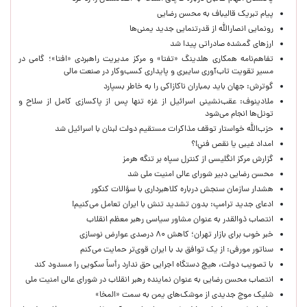
پیام تبریک قالیباف به محسن رضایی
رونمایی انصارالله از قدرتنمایی جدید یمنی‌ها
ارزهای گمشده صادراتی پیدا شد
تفاهم‌نامه همکاری هلدینگ «تفتا» و مرکز مدیریت راهبردی «افتا»؛ گامی در
مسیر تقویت تاب‌آوری سایبری و پایداری کسب‌وکار در صنعت مالی
گوترش: جهان باید بمباران ناکازاکی را به‌ خاطر بسپارد
ملادینوف: عقب‌نشینی اسرائیل از غزه تنها پس از پاکسازی کامل از سلاح و
تونل‌ها انجام می‌شود
حزب‌الله خواستار توقف مذاکرات مستقیم دولت لبنان با اسرائیل شد
امداد غیبی يا نقص فني!؟
گزارش مرکز انگلیسی از کنترل سپاه بر تنگه هرمز
محسن رضایی دبیر شورای عالی امنیت ملی شد
هشدار سازمان سنجش درباره کلاهبرداری با سؤالات کنکور
ادعای جدید ترامپ: بدون تشدید تنش با ایران تعامل می‌کنیم!
انتصاب ذوالقدر به عنوان مشاور سیاسی رهبر معظم انقلاب
خبر خوب برای بازار تهران؛ کاهش ۸۰ درصدی عوارض نوسازی
سناتور مورفی: از یک توافق بد با ایران قوی‌تر حمایت می‌کنم
با تصویب دولت، هیچ دستگاه اجرایی حق ندارد رأساً سکویی را مسدود کند
انتصاب محسن رضایی به عنوان نماینده رهبر انقلاب در شورای عالی امنیت ملی
شلیک موج جدیدی از موشک‌های یمن به سمت «المخا»