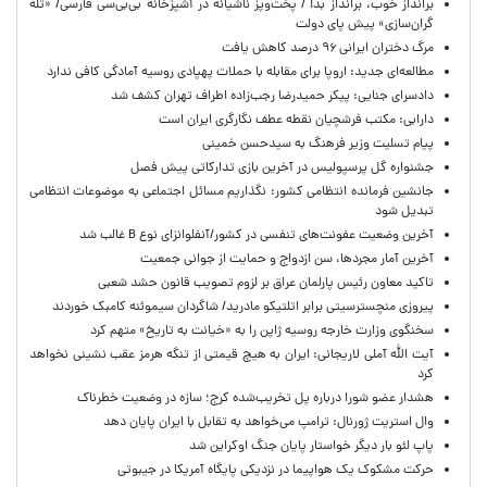
برانداز خوب، برانداز بد! / پخت‌وپز ناشیانه در آشپزخانه‌ بی‌بی‌سی فارسی/ «تله
گران‌سازی» پیش پای دولت
مرگ دختران ایرانی ۹۶ درصد کاهش یافت
مطالعه‌ای جدید: اروپا برای مقابله با حملات پهپادی روسیه آمادگی کافی ندارد
دادسرای جنایی: پیکر حمیدرضا رجب‌زاده اطراف تهران کشف شد
دارابی: مکتب فرشچیان نقطه عطف نگارگری ایران است
پیام تسلیت وزیر فرهنگ به سیدحسن خمینی
جشنواره گل پرسپولیس در آخرین بازی تدارکاتی پیش فصل
جانشین فرمانده انتظامی کشور: نگذاریم مسائل اجتماعی به موضوعات انتظامی
تبدیل شود
آخرین وضعیت عفونت‌های تنفسی در کشور/آنفلوانزای نوع B غالب شد
آخرین آمار مجردها، سن ازدواج و حمایت از جوانی جمعیت
تاکید معاون رئیس پارلمان عراق بر لزوم تصویب قانون حشد شعبی
پیروزی منچسترسیتی برابر اتلتیکو مادرید/ شاگردان سیموئنه کامبک خوردند
سخنگوی وزارت خارجه روسیه ژاپن را به «خیانت به تاریخ» متهم کرد
آیت الله آملی لاریجانی: ایران به هیچ قیمتی از تنگه هرمز عقب نشینی نخواهد
کرد
هشدار عضو شورا درباره پل تخریب‌شده کرج؛ سازه در وضعیت خطرناک
وال‌ استریت ژورنال: ترامپ می‌خواهد به تقابل با ایران پایان دهد
پاپ لئو بار دیگر خواستار پایان جنگ اوکراین شد
حرکت مشکوک یک هواپیما در نزدیکی پایگاه آمریکا در جیبوتی