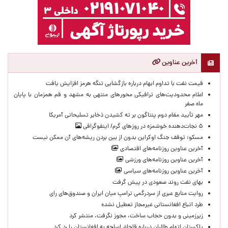
آخرین عناوین
قیمت نفت با تداوم ابهام درباره بازگشایی تنگه هرمز افزایش یافت
اعلام محدودیت‌های ترافیکی محورهای منتهی به مشهد و قم همزمان با پایان
ماه صفر
مهر تأیید مقام دوم پنتاگون بر ته کشیدن ذخایر تسلیحاتی آمریکا
۵ نجات‌دهنده خوشمزه در روزهای گرم/ اینفوگرافی
مسکو: توقف جنگ اوکراین بدون از بین بردن ریشه‌های آن ممکن نیست
آخرین عناوین روزنامه‌های اقتصادی
آخرین عناوین روزنامه‌های ورزشی
آخرین عناوین روزنامه‌های سیاسی
بهای نفت روند صعودی در پیش گرفت
روایت منابع عبری از سردرگمی ترامپ میان ایران و صندوق‌های رای
طرد اتباع افغانستانی غیرمجاز تعطیل نشده
زیرزمینی و بدون حجاب ساخت، مجوز نگرفت، منتشر کرد
پاکستان اتهام طالبان درباره قاچاق اسلحه به افغانستان را رد کرد