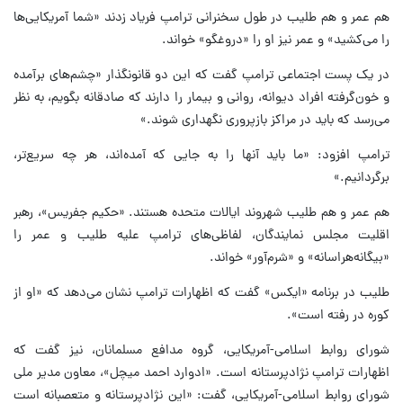
هم عمر و هم طلیب در طول سخنرانی ترامپ فریاد زدند «شما آمریکایی‌ها
را می‌کشید» و عمر نیز او را «دروغگو» خواند.
در یک پست اجتماعی ترامپ گفت که این دو قانونگذار «چشم‌های برآمده
و خون‌گرفته افراد دیوانه، روانی و بیمار را دارند که صادقانه بگویم، به نظر
می‌رسد که باید در مراکز بازپروری نگهداری شوند.»
ترامپ افزود: «ما باید آنها را به جایی که آمده‌اند، هر چه سریع‌تر،
برگردانیم.»
هم عمر و هم طلیب شهروند ایالات متحده هستند. «حکیم جفریس»، رهبر
اقلیت مجلس نمایندگان، لفاظی‌های ترامپ علیه طلیب و عمر را
«بیگانه‌هراسانه» و «شرم‌آور» خواند.
طلیب در برنامه «ایکس» گفت که اظهارات ترامپ نشان می‌دهد که «او از
کوره در رفته است».
شورای روابط اسلامی-آمریکایی، گروه مدافع مسلمانان، نیز گفت که
اظهارات ترامپ نژادپرستانه است. «ادوارد احمد میچل»، معاون مدیر ملی
شورای روابط اسلامی-آمریکایی، گفت: «این نژادپرستانه و متعصبانه است