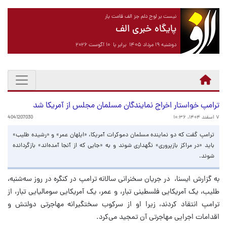
نیست بر لوح دلم جز الف قامت یار
پایگاه خبری الف
دوشنبه ۱۹ مرداد ۱۴۰۵ برابر با ۱۰ آگوست ۲۰۲۶
ترامپ خواستار اخراج نمایندگان مسلمان مجلس از آمریکا شد
۷ اسفند ۱۴۰۴، ۱۰:۳۶
4041207030
ترامپ گفت که دو نماینده مسلمان دموکرات آمریکا، «ایلهان عمر» و «رشیده طلیب»
باید «در مراکز بازپروری» نگهداری شوند و به «جایی که از آنجا آمده‌اند» بازگردانده
شوند.
به گزارش ایسنا، در جریان سخنرانی سالانه ترامپ در کنگره در روز سه‌شنبه،
طلیب، یک آمریکایی فلسطینی تبار، و عمر، یک آمریکایی سومالیایی تبار، از
ترامپ انتقاد کردند، زیرا او از سرکوب سختگیرانه مهاجرتی دولتش و
اقدامات اجرایی مهاجرتی آن تمجید می‌کرد.