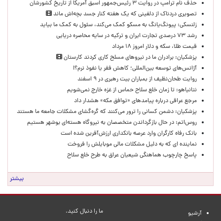
حذف نام ترامپ در روایت ۳ رئیس‌جمهور اسبق آمریکا از تاریخ کشورشان
تصویری دردناک از دلفینی که یک هفته کنار جسد بچه‌اش ماند
زلنسکی: پیونگ‌یانگ به مسکو کمک می‌کند، سئول به کمک ما بیاید
رشد ۷۳ درصدی تجارت ایران و ترکیه در سایه محاصره دریایی
قیمت طلا، سکه و دلار امروز ۱۸ مرداد
پزشکیان: برادران ما در نیروهای مسلح کاری کردند کارستان
آژانس‌های توسعه بین‌المللی؛ کاهش فقر یا نفوذ نرم؟!
روایت طحان‌نظیف از بمباران بیت رهبری در ۹ اسفند
نتانیاهو: تا زمان خلع سلاح حماس از غزه خارج نمی‌شویم
مرجع عراقی درباره پیامدهای «توافق مکه» هشدار داد
پزشکیان: دشمن کسانی را ترور می‌کنند که گره‌گشای مشکلات جامعه ما هستند
روس‌اتم: در حال بازگرداندن متخصصان به نیروگاه هسته‌ای بوشهر هستیم
بانک رفاه کارگران وارد عرصه بانکداری ارزش‌آفرین شده است
نماینده ای که به دلیل مشکلات مالی موبایلش را فروخت
پاسخ چارچوب هماهنگی شیعیان عراق به طرح خلع سلاح
بیشتر
ما را دنبال کنید.
آرشیو