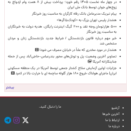
در چهار ماه نخست ۱۴۰۵ رقم خورد؛ پرداخت بیش از ۸ همت وام ازدواج به
زوج‌های جوان توسط بانک ملی ایران
پیام تبریک مدیرعامل بانک رفاه کارگران به مناسبت روز خبرنگار
هشدار پلیس تهران بزرگ به «کودک‌بلاگرها»
۵۰۰ هزارتومان وجه نقد و ۲۰۰ گیگ اینترنت رایگان، هدیه دولت به خبرنگاران
به مناسبت روز خبرنگار
خبر مهم درباره قانون بازنشستگی / شرایط جدید بازنشستگی زنان و مردان
مشخص شد
هشدار در مورد مخدری که علناً در خیابان مصرف می شود!
تصاویر آخرین وضعیت پل و تونل‌های محور بندرعباس–حاجی‌آباد پس از حمله
جنایتکارانه آمریکا
جزئیات اولین آزمایش سلاح کشتار جمعی توسط آمریکا در یک منطقه مسکونی
ایران| ماجرای هولناک خروج ۱۸۰ هزار گلوله ساچمه ای با حرارت بالا در لامرد
بیشتر
ما را دنبال کنید.
آرشیو
آخرین خبرها
ارتباط با ما
درباره ما