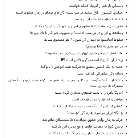
زلنسکی باز هم از آمریکا کمک خواست
هیلاری کلینتون: کاخ سفید ترامپ شبیه کاخ‌های صدام در زمان سقوط است
ترکیه: توافق مکه علیه ایران نیست
مدیرعامل بیمه ملت با صدور پیامی روز خبرنگار را تبریک گفت
رسانه‌های ایران در بن‌بست اعتماد/ از شهروندخبرنگار تا باج‌نیوزها
سقوط آسانسور در میدان آرژانتین/ ۹ نفر مصدوم شدند
می‌خواهیم به کجا برسیم؟
علت اصلی آلودگی هوای تهران در روزهای اخیر چه بود؟
پزشکیان: آمریکا استعمارگر و قاتل است
حمله به یک کشتی متعلق به شرکت نفت ابوظبی (ادنوک)
رسانه رکن حکمرانی کارآمد است
پزشکیان: گفت‌وگوها آمریکا را مجبور به همراهی کرد/ هنر، آوردن نگاه‌های
مشترک به میدان است
آمریکا لامرد را با بمب فسفری بمباران کرده است
عراقچی: توافق با عمان نزدیک است
کشتی اماراتی در تنگه هرمز مورد حمله قرار گرفت
جایگاه ایران در امید به زندگی کجاست؟
جزئیات زمان واریز حقوق مرداد ماه بازنشستگان اعلام شد
پاسخ کروز به مطالب خلاف واقع درباره این شرکت
مدیرعامل بانک ملی ایران روز خبرنگار را تبریک گفت