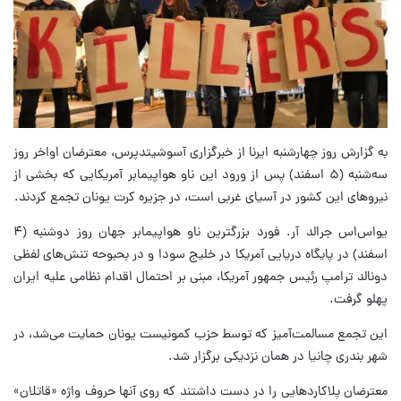
به گزارش روز چهارشنبه ایرنا از خبرگزاری آسوشیتدپرس، معترضان اواخر روز
سه‌شنبه (۵ اسفند) پس از ورود این ناو هواپیمابر آمریکایی که بخشی از
نیروهای این کشور در آسیای غربی است، در جزیره کرت یونان تجمع کردند.
یواس‌اس جرالد آر. فورد بزرگترین ناو هواپیمابر جهان روز دوشنبه (۴
اسفند) در پایگاه دریایی آمریکا در خلیج سودا و در بحبوحه تنش‌های لفظی
دونالد ترامپ رئیس جمهور آمریکا، مبنی بر احتمال اقدام نظامی علیه ایران
پهلو گرفت.
این تجمع مسالمت‌آمیز که توسط حزب کمونیست یونان حمایت می‌شد، در
شهر بندری چانیا در همان نزدیکی برگزار شد.
معترضان پلاکاردهایی را در دست داشتند که روی آنها حروف واژه «قاتلان»