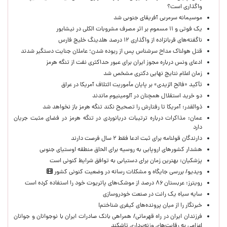
واگذاری است؟
موسیمانه سرمربی آفریقای جنوبی شد
یک فوتی و ۱۱ مسموم بر اثر مصرف مشروبات الکلی در نیشابور
ناگفته‌های قربانزاده از واگذاری ۱۲ درصد هلدینگ خلیج فارس
قتل هولناک مداح سرشناس پس از ربوده شدن؛ عاملان جنایت دستگیر شدند
ادعای ونس درباره مجوز ایران برای عبور حداکثری نفت از تنگه هرمز
زمان اعلام نتایج نهایی دکتری مشخص شد
تأکید «فالح الزیدی» بر پایان مأموریت ائتلاف آمریکا در عراق
دو خرید استقلال همچنان در آلومینیوم ماندند
ذوالقدر: آمریکا تا رفتارش را تصحیح نکند تنگه هرمز باز نخواهد شد
عمان: مذاکرات درباره ترتیبات دریانوردی در تنگه هرمز در فضای مثبت جریان
دارد
دارندگان قولنامه برای ثبت ادعا فقط ۲ سال فرصت دارند
هشدار کشورهای اروپایی به روسیه برای الحاق منطقه اوستیای جنوبی
پزشکیان‌: بهترین زمان برای دستیابی به توافق شرایط کنونی است
ویدیو/ بررسی جایگاه و مشکلات رسانه در وضعیت کنونی کشور
رویترز: عربستان ۸۶ درصد از موشک‌های پاتریوت خود را استفاده کرده است
سایه سیاه یک رانت در صنعت خودروسازی
خبرنگار را از میان پرونده‌های کیفری شناختم!
​فرزندان ایران در راه قهرمانی/ همراهی بانک صادرات ایران با نوجوانان و جوانان
اعزامی به رقابت‌های وزنه‌برداری تاشکند