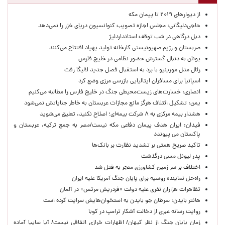
از دیوارهای ۲۰۱۹ تا پیمان مکه
حاجی‌دلیگانی: مجلس اجازه تصویب کنوانسیون دریای خزر را نمی‌دهد
دبل درگاهی در شب توقف استانداردلیژ
صربستان و رژیم صهیونیستی کارخانه تولید پهپاد افتتاح می‌کنند
یونان به دنبال گسترش حضور نظامی در خلیج فارس
رئال مدل مورینیو با برد به استقبال فصل جدید لالیگا رفت
اسپانیا برای مسافران ایتالیایی بازرسی مرزی وضع کرد
انصاری: خسارت‌های زیست‌محیطی جنگ در خلیج فارس را مطالبه‌ می‌کنیم
یمن: تشکیل ائتلاف هرگز مانع مجازات عربستان به خاطر جنایاتش نمی‌شود
هشدار بیمه مرکزی به ۸ شرکت بیمه‌ای؛ اصلاح نکنید، تعلیق می‌شوید
فیدان: ایران هدف پیمان دفاعی مکه نیست/مصر به جمع ترکیه، عربستان و
پاکستان می پیوندد
تاکید صریح همتی بر تشدید نظارت بر بانک‌ها
پدر لیونل مسی درگذشت
اختلاف بر سر زمین کشاورزی منجر به قتل شد
راه‌حل نماینده روسیه برای پایان جنگ آمریکا علیه ایران
تظاهرات هزاران نفری علیه دولت «فردریش مرتس» در آلمان
هانتر بایدن: سرطان جو بایدن به استخوان‌هایش سرایت کرده است
روایت رسانه عبری از دخالت آشکار ترامپ در کوبا
زمان پایان جنگ از نظر کیهان/ اظهارات خرازی اتفاقی نیست/ آیا سایپا آماده