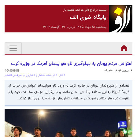
نیست بر لوح دلم جز الف قامت یار
پایگاه خبری الف
یک‌شنبه ۱۸ مرداد ۱۴۰۵ برابر با ۰۹ آگوست ۲۰۲۶
اعتراض مردم یونان به پهلوگیری ناو هواپیمابر آمریکا در جزیره کرت
۶ اسفند ۱۴۰۴، ۰۹:۳۰
4041206016
۰ نظر، ۰ در صف انتشار و ۱ تکراری یا غیرقابل انتشار
تعدادی از شهروندان یونان در جزیره کرت به ورود ناو هواپیمابر "یواس‌اس جرالد آر.
فورد" آمریکا به این منطقه واکنش نشان دادند و با برگزاری تجمع، مخالفت خود را با
تقویت نیروهای نظامی آمریکا در منطقه و تنش‌های فزاینده با ایران ابراز کردند.