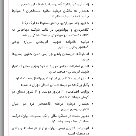
زلنسکی: دو پالایشگاه روسیه را هدف قرار دادیم
هشدار به مالکان درباره تخلیه مستاجران / شرایط
جدید تمدید اجاره اعلام شد
حقوق چند میلیاردی، پاداش سقوط به لیگ یک!
کلاهبرداری و پولشویی در قالب شرکت مهاجرتی به
کانادا/ دست مدیر مهاجرتی با ۳۰۰ شاکی رو شد
بیانیه خانواده شهید لاریجانی درباره برخی
گمانه‌زنی‌های رسانه‌ای
انصارالله: عربستان راهی جز پس دادن حقوق یمنی‌ها
ندارد
ادعای نماینده مجلس درباره «نحوه ردزنی محل استقرار
شهید لاریجانی» صحت ندارد
اعمال ضریب ۲.۷ برای اینترنت بین‌الملل صحت ندارد
رگبار پراکنده در نیمه شمالی استان تهران تا شنبه
وزارت اطلاعات: ۲۱ مزدور موساد و ۴ شرور مسلح در
کرمان بازداشت شدند
هشدار درباره مرحله فاجعه‌بار غزه در میان
آتش‌بس‌های صوری
تغییر مثبت در عملکرد مالی بانک صادرات ایران/ درآمد
عملیاتی ۸۰ درصد رشد کرد
ابن‌الرضا: فناوری بومی ایران، برتر از هر سامانه وارداتی
در منطقه است