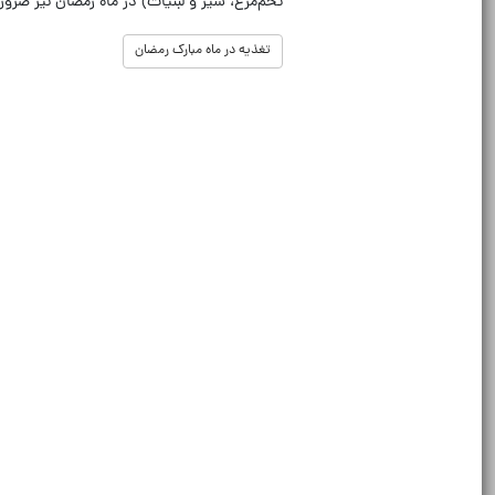
تخم‌مرغ، شیر و لبنیات) در ماه رمضان نیز ضر
تغذیه در ماه مبارک رمضان