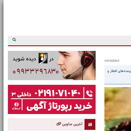
4041202043
عده‌های افطار و
آخرین عناوین