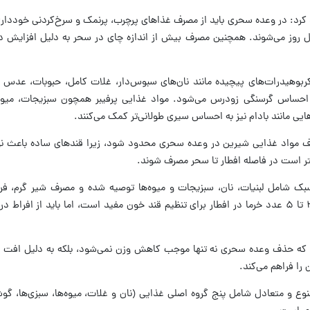
 کرد: در وعده سحری باید از مصرف غذاهای پرچرب، پرنمک و سرخ‌کردنی خودداری
روز می‌شوند. همچنین مصرف بیش از اندازه چای در سحر به دلیل افزایش دف
کربوهیدرات‌های پیچیده مانند نان‌های سبوس‌دار، غلات کامل، حبوبات، عدس و
ساس گرسنگی زودرس می‌شود. مواد غذایی پرفیبر همچون سبزیجات، میوه‌
هایی مانند بادام نیز به احساس سیری طولانی‌تر کمک می‌کنند.
 مواد غذایی شیرین در وعده سحری محدود شود، زیرا قندهای ساده باعث ن
تر است در فاصله افطار تا سحر مصرف شوند.
 شامل لبنیات، نان، سبزیجات و میوه‌ها توصیه شده و مصرف شیر گرم، فرنی
مناسب دانسته شده است. همچنین مصرف ۳ تا ۵ عدد خرما در افطار برای تنظیم قند خون مفید است، اما باید از 
د که حذف وعده سحری نه تنها موجب کاهش وزن نمی‌شود، بلکه به دلیل افت 
 را فراهم می‌کند.
نوع و متعادل شامل پنج گروه اصلی غذایی (نان و غلات، میوه‌ها، سبزی‌ها، گ