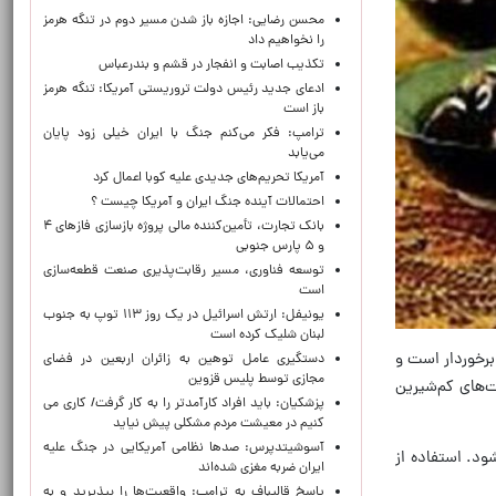
محسن رضایی: اجازه باز شدن مسیر دوم در تنگه هرمز
را نخواهیم داد
تکذیب اصابت و انفجار در قشم و بندرعباس
ادعای جدید رئیس دولت تروریستی آمریکا: تنگه هرمز
باز است
ترامپ: فکر می‌کنم جنگ با ایران خیلی زود پایان
می‌یابد
آمریکا تحریم‌های جدیدی علیه کوبا اعمال کرد
احتمالات آینده جنگ ایران و آمریکا چیست ؟
بانک تجارت، تأمین‌کننده مالی پروژه بازسازی فازهای ۴
و ۵ پارس جنوبی
توسعه فناوری، مسیر رقابت‌پذیری صنعت قطعه‌سازی
است
یونیفل: ارتش اسرائیل در یک روز ۱۱۳ توپ به جنوب
لبنان شلیک کرده است
برخوردار است و
دستگیری عامل توهین به زائران اربعین در فضای
مجازی توسط پلیس قزوین
‌های کم‌شیرین
پزشکیان: باید افراد کارآمدتر را به کار گرفت/ کاری می
کنیم در معیشت مردم مشکلی پیش نیاید
آسوشیتدپرس: صدها نظامی آمریکایی در جنگ علیه
د. استفاده از
ایران ضربه مغزی شده‌اند
پاسخ قالیباف به ترامپ: واقعیت‌ها را بپذیرید و به