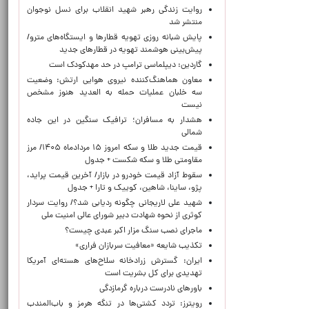
روایت زندگی رهبر شهید انقلاب برای نسل نوجوان
منتشر شد
پایش شبانه روزی تهویه قطارها و ایستگاه‌های مترو/
پیش‌بینی هوشمند تهویه در قطارهای جدید
گاردین: دیپلماسی ترامپ در حد مهدکودک است
معاون هماهنگ‌کننده نیروی هوایی ارتش: وضعیت
سه خلبان عملیات حمله به العدید هنوز مشخص
نیست
هشدار به مسافران؛ ترافیک سنگین در این جاده
شمالی
قیمت جدید طلا و سکه امروز ۱۵ مردادماه ۱۴۰۵/ مرز
مقاومتی طلا و سکه شکست + جدول
سقوط آزاد قیمت خودرو در بازار/ آخرین قیمت پراید،
پژو، ساینا، شاهین، کوییک و تارا + جدول
شهید علی لاریجانی چگونه ردیابی شد؟/ روایت سردار
کوثری از نحوه شهادت دبیر شورای عالی امنیت ملی
ماجرای نصب سنگ مزار اکبر عبدی چیست؟
تکذیب شایعه «معافیت سربازان فراری»
ایران: گسترش زرادخانه سلاح‌های هسته‌ای آمریکا
تهدیدی برای کل بشریت است
باورهای نادرست درباره گرمازدگی
رویترز: تردد کشتی‌ها در تنگه هرمز و باب‌المندب