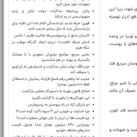
تعهدات خود عمل کنید
 شود، زیرا این
پایان بی‌نتیجه مذاکرات دولت لبنان و رژیم
ع ادرار توصیه
صهیونیستی در رم ایتالیا
فوری؛ شرط جدید بازنشستگی اعلام شد/ این افراد برای
بازنشستگی باید ۵ سال بیشتر خدمت کنند
کاپیتان سابق از پرسپولیسی‌ها حلالیت طلبید + عکس
 لوبیا در وعده
ادعای شبکه «الحدث» درباره ایجاد گذرگاه موقت در
های با پوست،
تنگه هرمز
یحیی سریع: مواضع مزدوران سعودی را با موشک
بالستیک و پهپاد در هم شکستیم
وسان سریع قند
حزب‌الله: دولت لبنان مذاکرات و امتیازدهی به تل‌آویو
را متوقف کند
عجیب اما واقعی:رقم فسخ قرارداد رضاییان با استقلال
 یا شیر برنج،
فقط ۱۰۰میلیون تومان!
افراط در مصرف آن مانند
اصلاح قانون مهریه به دستورکار مجلس بازگشت
این خوراکی‌ها را بخورید تا آلزایمر نگیرید
دو بازیکن آزاد در راه پیوستن به پرسپولیس
شدید قند خون،
چرا خداوند بر خوردن این ۳ میوه تأکید کرده است؟!
چرا قیمت طلا در ایران با بازار جهانی متفاوت است؟
پژوپارس ۶۴۰ میلیون تومان شد/ جدول قیمت
وشت و حبوبات و
مدل‌های مختلف خودرو