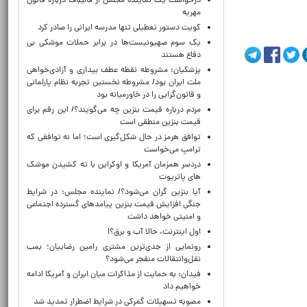
درخواست یک نماینده مجلس از قالیباف درباره قانون
مهریه
کویت دستور تعطیلی تنها مدرسه ایرانی را صادر کرد
یک‌ سوم صهیونیست‌ها در برابر حملات موشکی بی
دفاع هستند
پزشکیان: مشروطه نقطه عطف بیداری و آزادی‌خواهی
ملت ایران بود/ مشروطه نخستین تجربه نظام پارلمانی
و قانون‌گرایی را در خاورمیانه بود
مردم درباره قیمت بنزین چه می‌گویند؟/ این رقم برای
قیمت بنزین منطقی است
توافق هرمز در حال شکل‌گیری است؛ اما نه توافقی که
ترامپ می‌خواست
دردسر همزمان آمریکا و اوکراین با ته کشیدن موشک
های پاتریوت
آیا بنزین گران می‌شود؟/ نماینده مجلس: در شرایط
جنگی افزایش قیمت بنزین پیامدهای گسترده اجتماعی
و امنیتی خواهد داشت
اول اینترنت، حالا آب و برق؟!
رونمایی از جدی‌ترین مشتری رامین رضاییان؛ بمب
نقل‌وانتقالات منفجر می‌شود؟
فیدان: به حمایت از مذاکرات میان ایران و آمریکا ادامه
خواهیم داد
مصوبه تسهیلات گمرکی در شرایط اضطرار تمدید شد