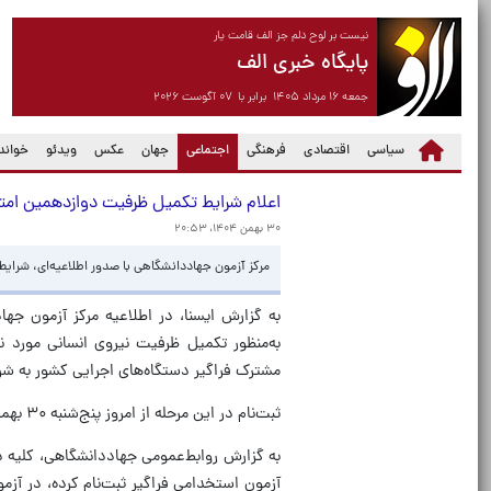
نیست بر لوح دلم جز الف قامت یار
پایگاه خبری الف
جمعه ۱۶ مرداد ۱۴۰۵ برابر با ۰۷ آگوست ۲۰۲۶
(current)
سیاسی
اقتصادی
فرهنگی
اجتماعی
جهان
عکس
ویدئو
خواندن
اعلام شرایط تکمیل ظرفیت دوازدهمین امت
۳۰ بهمن ۱۴۰۴، ۲۰:۵۳
مرکز آزمون جهاددانشگاهی با صدور اطلاعیه‌ای، شرایط
به گزارش ایسنا، در اطلاعیه مرکز آزمون ج
به‌منظور تکمیل ظرفیت نیروی انسانی مورد ن
مشترک فراگیر دستگاه‌های اجرایی کشور به شرح
ثبت‌نام در این مرحله از امروز پنج‌شنبه ۳۰ بهمن‌ماه آغاز شده و تا پایان روز چهارشنبه ۶ اسفندماه ۱۴۰۴ ادامه خواهد داشت.
آزمون استخدامی فراگیر ثبت‌نام کرده، در آزمو