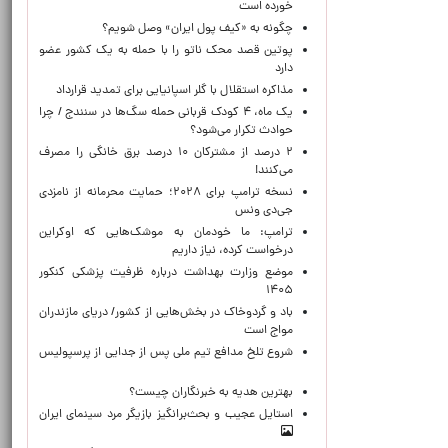
خورده است
چگونه به «کیف پول ایران» وصل شویم؟
پوتین قصد محک ناتو را با حمله به یک کشور عضو
دارد
مذاکره استقلال با گلر اسپانیایی برای تمدید قرارداد
یک ماه، ۴ کودک قربانی حمله سگ‌ها در سنندج / چرا
حوادث تکرار می‌شود؟
۲ درصد از مشترکان ۱۰ درصد برق خانگی را مصرف
می‌کنند!
نسخه ترامپ برای ۲۰۲۸؛ حمایت محرمانه از نامزدی
جی‌دی ونس
ترامپ: ما خودمان به موشک‌هایی که اوکراین
درخواست کرده، نیاز داریم
موضع وزارت بهداشت درباره ظرفیت پزشکی کنکور
۱۴۰۵
باد و گردوخاک در بخش‌هایی از کشور/ دریای مازندران
مواج است
شروع تلخ مدافع تیم ملی پس از جدایی از پرسپولیس
بهترین هدیه به خبرنگاران چیست؟
استایل عجیب و بحث‌برانگیز بازیگر مرد سینمای ایران