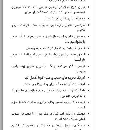
عرض یک‌ماه تیم عوض کرد!
پایان طرح ترافیکی اربعین پلیس با ثبت ۶۷ میلیون
تردد/جان باختن ۲۴ زائر در تصادفات اربعینی
مدودف: ژاپن تابع آمریکاست
ضرغامی: تغییر ریل، عین بصیرت است؛ فرصت سوزی
نکنیم
محسن رضایی: اجازه باز شدن مسیر دوم در تنگه هرمز
را نخواهیم داد
تکذیب اصابت و انفجار در قشم و بندرعباس
ادعای جدید رئیس دولت تروریستی آمریکا: تنگه هرمز
باز است
ترامپ: فکر می‌کنم جنگ با ایران خیلی زود پایان
می‌یابد
آمریکا تحریم‌های جدیدی علیه کوبا اعمال کرد
احتمالات آینده جنگ ایران و آمریکا چیست ؟
بانک تجارت، تأمین‌کننده مالی پروژه بازسازی فازهای ۴
و ۵ پارس جنوبی
توسعه فناوری، مسیر رقابت‌پذیری صنعت قطعه‌سازی
است
یونیفل: ارتش اسرائیل در یک روز ۱۱۳ توپ به جنوب
لبنان شلیک کرده است
دستگیری عامل توهین به زائران اربعین در فضای