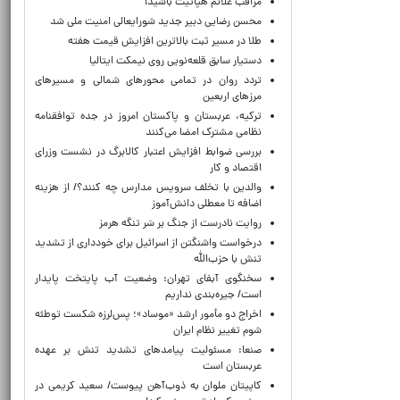
مراقب علائم هپاتیت باشید!
محسن رضایی دبیر جدید شورایعالی امنیت ملی شد
طلا در مسیر ثبت بالاترین افزایش قیمت هفته
دستیار سابق قلعه‌نویی روی نیمکت ایتالیا
تردد روان در تمامی محورهای شمالی و مسیرهای
مرزهای اربعین
ترکیه، عربستان و پاکستان امروز در جده توافقنامه
نظامی مشترک امضا می‌کنند
بررسی ضوابط افزایش اعتبار کالابرگ در نشست وزرای
اقتصاد و کار
والدین با تخلف سرویس مدارس چه کنند؟/ از هزینه
اضافه تا معطلی دانش‌آموز
روایت نادرست از جنگ بر سَر تنگه هرمز
درخواست واشنگتن از اسرائیل برای خودداری از تشدید
تنش با حزب‌الله
سخنگوی آبفای تهران: وضعیت آب پایتخت پایدار
است/ جیره‌بندی نداریم
اخراج دو مأمور ارشد «موساد»؛ پس‌لرزه شکست توطئه
شوم تغییر نظام ایران
صنعا: مسئولیت پیامدهای تشدید تنش بر عهده
عربستان است
کاپیتان ملوان به ذوب‌آهن پیوست/ سعید کریمی در