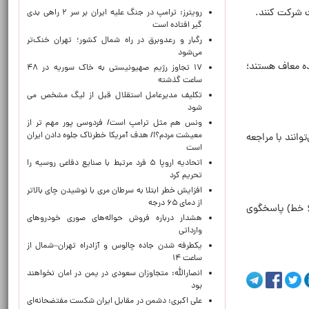
رویترز: ترامپ در جنگ علیه ایران بر سر ۲ راهی بدی
گیر افتاده است
رگبار و رعدوبرق در راه شمال کشور؛ تهران خنک‌تر
می‌شود
عیین‌شده معاف هستند؛
۱۷ تجاوز رژیم صهیونیستی به خاک سوریه در ۴۸
ساعت گذشته
تکلیف مدیرعامل استقلال قبل از لیگ مشخص می
شود
ونس هم مثل ترامپ است/ فردوسی پور مهم تر از
معیشت مردم؟!/ هدف آمریکا خطرناک جلوه دادن ایران
انند با مراجعه
است
اتحادیه اروپا ۵ فرد مرتبط با صنایع دفاعی روسیه را
تحریم کرد
افزایش خطر ابتلا به سرطان مری با نوشیدن چای بالاتر
از دمای ۶۵ درجه
همچنین کانال اطلاع‌رسانی مرکز آزمون در پیام‌رسان‌ها با شناسه @hrtcir در دسترس است و شماره تلفن ۰۲۱-۹۲۰۰۲۱۲۵ (۶ خط) پاسخگوی
هشدار درباره فروش حواله‌های صوری خودروهای
وارداتی
یکطرفه شدن جاده چالوس و آزادراه تهران–شمال از
ساعت ۱۴
انصارالله: متجاوزان سعودی در یمن در امان نخواهند
بود
علی اکبری: دشمن در مقابل ایران شکست مفتضحانه‌ای