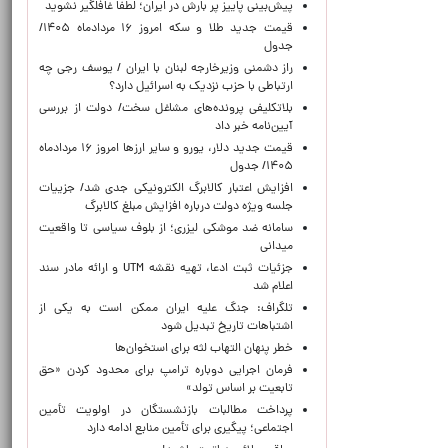
پیش‌بینی پاییز پر بارش در ایران؛ لطفا غافلگیر نشوید
قیمت جدید طلا و سکه امروز ۱۶ مردادماه ۱۴۰۵/
جدول
راز دشمنی وزیرخارجه لبنان با ایران / یوسف رجی چه
ارتباطی با حزب نزدیک به اسرائیل دارد؟
بلاتکلیفی پرونده‌های مشاغل سخت/ دولت از بررسی
آیین‌نامه خبر داد
قیمت جدید دلار، یورو و سایر ارزها امروز ۱۶ مردادماه
۱۴۰۵/ جدول
افزایش اعتبار کالابرگ الکترونیکی جدی شد/ جزییات
جلسه ویژه دولت درباره افزایش مبلغ کالابرگ
سامانه ضد موشکی لیزری؛ از بلوف سیاسی تا واقعیت
میدانی
جزئیات ثبت ادعا، تهیه نقشه UTM و ارائه مادر سند
اعلام شد
تلگراف: جنگ علیه ایران ممکن است به یکی از
اشتباهات تاریخ تبدیل شود
خطر پنهان التهاب لثه برای استخوان‌ها
فرمان اجرایی دوباره ترامپ برای محدود کردن «حق
تابعیت بر اساس تولد»
پرداخت مطالبات بازنشستگان در اولویت تأمین
اجتماعی؛ پیگیری برای تأمین منابع ادامه دارد