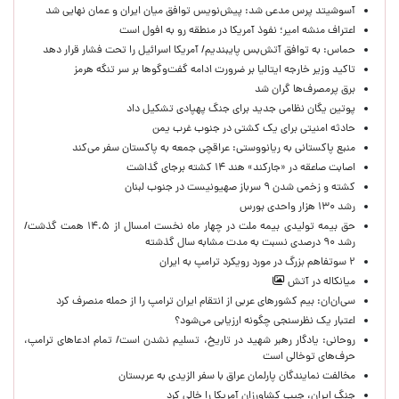
آسوشیتد پرس مدعی شد: پیش‌نویس توافق میان ایران و عمان نهایی شد
اعتراف منشه امیر؛ نفوذ آمریکا در منطقه رو به افول است
حماس: به توافق آتش‌بس پایبندیم/ آمریکا اسرائیل را تحت فشار قرار دهد
تاکید وزیر خارجه ایتالیا بر ضرورت ادامه گفت‌وگوها بر سر تنگه هرمز
برق پرمصرف‌ها گران شد
پوتین یگان نظامی جدید برای جنگ پهپادی تشکیل داد
حادثه امنیتی برای یک کشتی در جنوب غرب یمن
منبع پاکستانی به ریانووستی: عراقچی جمعه به پاکستان سفر می‌کند
اصابت صاعقه در «جارکند» هند ۱۴ کشته برجای گذاشت
کشته و زخمی شدن ۹ سرباز صهیونیست در جنوب لبنان
رشد ۱۳۰ هزار واحدی بورس
حق بیمه تولیدی بیمه ملت در چهار ماه نخست امسال از ۱۴.۵ همت گذشت/
رشد ۹۰ درصدی نسبت به مدت مشابه سال گذشته
۲ سوتفاهم بزرگ در مورد رویکرد ترامپ به ایران
میانکاله در آتش
سی‌ان‌ان: بیم کشورهای عربی از انتقام ایران ترامپ را از حمله منصرف کرد
اعتبار یک نظرسنجی چگونه ارزیابی می‌شود؟
روحانی: یادگار رهبر شهید در تاریخ، تسلیم نشدن است/ تمام ادعاهای ترامپ،
حرف‌های توخالی است
مخالفت نمایندگان پارلمان عراق با سفر الزیدی به عربستان
جنگ ایران، جیب کشاورزان آمریکا را خالی کرد