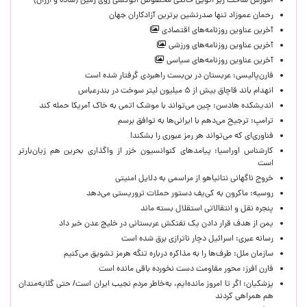
آموزش ساخت زیر اتویی خانگی مخصوص اتوکشی روی زمین (ساده و ارزان)
رحمان عموزاد تنها صدرنشین برترین آزادکاران جهان
آخرین عناوین روزنامه‌های اقتصادی
آخرین عناوین روزنامه‌های ورزشی
آخرین عناوین روزنامه‌های سیاسی
فارن‌پالیسی: عربستان در بن‌بست راهبردی گرفتار شده است
انهدام باند قاچاق بیش از ۵ میلیون لیتر سوخت در بندرعباس
اندیشکده هادسن: چین می‌تواند با موشک اتمی به خاک آمریکا حمله کند
ترامپ: ترجیح می‌دهم با ایرانی‌‌ها به توافق برسم
فناوری‌ای که می‌تواند هر رمز عبوری را بشکند!
کارشناس اوراسیا: پیامدهای کنوانسیون خزر از واگذاری بحرین هم زیان‌بارتر
است
خروج ناگهانی نتانیاهو از مراسمی به دلایل امنیتی
روسیه: ماکرون به کی‌یف دستور حملات تروریستی می‌دهد
پنجره‌ نقل و انتقالاتی استقلال بسته ماند
یمن از هدف قرار دادن یک نفتکش عربستانی در خلیج عدن خبر داد
رسانه عبری: اسرائیل دچار ناترازی برق شده است
سازمان ملل: طرف‌ها را به مذاکره درباره تنگه هرمز تشویق می‌کنیم
فارن افرز: محور مقاومت دست نخورده باقی مانده است
پزشکیان: اگر تا امروز مانده‌ایم، به‌خاطر مردم نجیب ایران است/ حتی گلایه‌مندان
هم همراهی کردند