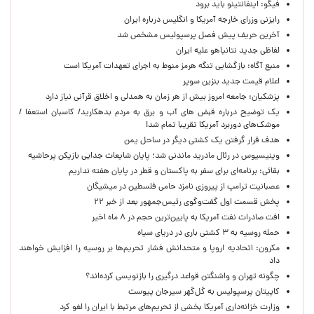
فیگو: اینفانتینو باید برود
رایزنی وزرای خارجه آمریکا و انگلیس درباره ایران
آخرین حریف پیش فصل پرسپولیس مشخص شد
لفاظی جدید نتانیاهو علیه ایران
منبع آگاه: بازگشایی تنگه هرمز منوط به اجرای تعهدات آمریکا است
اعلام قیمت جدید بنزین سوپر
پزشکیان: جامعه امروز بیش از هر زمان به همدلی و اخلاق قرآنی نیاز دارد
یک توضیح درباره قبض های آب و برق به مردم بدهکارید/ کاسبان استعفا /
موشک‌های دوربرد آمریکا تقریبا تمام شد!
هدف قرار گرفتن یک کشتی دیگر در ساحل یمن
وینیسیوس در رئال مادرید ماندنی شد؛ پایان شایعات جدایی بازیکن پرحاشیه
بقائی: برنامه‌ای برای سفر به پاکستان و قطر در پایان هفته نداریم
عصبانیت ترامپ از پیروزی نامزد حامی فلسطین در میشیگان
پخش قسمت اول گفت‌وگوی رئیس‌جمهور بعد از خبر ۲۲
افت صادرات نفت آمریکا به پایین‌ترین حجم در ۸ ماه اخیر
حمله روسیه به ۳ کشتی باری در دریای سیاه
مکرون: اتحادیه اروپا و متحدانش فشار تحریم‌ها بر روسیه را افزایش خواهند
داد
چگونه تهران و واشنگتن قواعد درگیری را بازنویسی کرده‌اند؟
کاپیتان پرسپولیس به گل‌گهر سیرجان پیوست
وزارت خزانه‌داری آمریکا بخشی از تحریم‌های مرتبط با ایران را لغو کرد