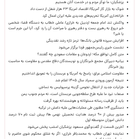
پزشکیان: ما نوکر مردم و در خدمت آنان هستیم
شوک به بازار کار آمریکا/ اقتصاد امریکا ۲۳ هزار شغل از دست داد
خزانه‌داری آمریکا تحریم‌های جدیدی علیه ایران اعمال کرد
واکنش تند امام جمعه اردبیل به خرازی/ عاملی خطاب به دستگاه قضا: شخصی
خبر دروغ به رهبری بست و دفتر رهبری با صراحت آن را رد کرد، آیا این جرم است
یا خیر؟
افزایش سپرده قانونی بانک‌ها؛ ترمز تازه رشد نقدینگی
نشست خبری رئیس‌جمهور فردا برگزار می‌شود
متن کامل توافق مکه؛ اردوغان و مقامات سعودی چه گفتند؟
بیانیه دبیرکل مجمع خبرنگاران و نویسندگان دفاع مقدس و مقاومت به مناسبت
روز خبرنگار
مقاومت اسلامی عراق: پاسخ به آمریکا و عربستان را به تعویق انداختیم
نتیجه آزمون ورودی سمپاد سال ۱۴۰۵ اعلام شد
جزئیات جدید از انتقال نجومی گزینه پرسپولیس به نساجی
صنعاء: نبرد ما علیه طرح سلطه‌جویی عربستان است، نه مردم جنوب یمن
باید از ظرفیت رسانه مسئولانه و هوشمندانه بهره گرفت
دستگیری ۱۰۴ مظنون طی عملیات‌هایی علیه داعش در ترکیه
صدور بیش از ۹۰ درصد هدایت تحصیلی نهمی ها/ پیش ثبت نام ۷۰ درصد
دانش اموزان متوسطه اول
آخرین قسمت از گفت‌وگوی مسعود پزشکیان امشب پخش می‌شود
نماینده تهران خطاب به محمدباقر خرازی: اگر به شلاق محکوم شوی حاضرم با