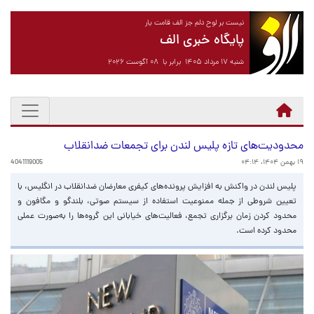
نیست بر لوح دلم جز الف قامت یار
پایگاه خبری الف
شنبه ۱۷ مرداد ۱۴۰۵ برابر با ۰۸ آگوست ۲۰۲۶
محدودیت‌های تازه پلیس لندن برای تجمعات ضدانقلاب
۱۹ بهمن ۱۴۰۴، ۰۴:۱۴
4041119005
پلیس لندن در واکنش به افزایش پرونده‌های کیفری معارضان ضدانقلاب در انگلیس، با
تعیین شروطی از جمله ممنوعیت استفاده از سیستم صوتی، بلندگو و مگافون و
محدود کردن زمان برگزاری تجمع، فعالیت‌های خیابانی این گروه‌ها را به‌صورت عملی
محدود کرده است.