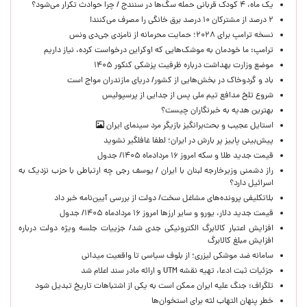
یک ماه، ۴ کودک قربانی حمله سگ‌ها در سنندج / چرا حوادث تکرار می‌شود؟
۲ درصد از مشترکان ۱۰ درصد برق خانگی را مصرف می‌کنند!
نسخه ترامپ برای ۲۰۲۸؛ حمایت محرمانه از نامزدی جی‌دی ونس
ترامپ: ما خودمان به موشک‌هایی که اوکراین درخواست کرده، نیاز داریم
موضع وزارت بهداشت درباره ظرفیت پزشکی کنکور ۱۴۰۵
باد و گردوخاک در بخش‌هایی از کشور/ دریای مازندران مواج است
شروع تلخ مدافع تیم ملی پس از جدایی از پرسپولیس
بهترین هدیه به خبرنگاران چیست؟
استایل عجیب و بحث‌برانگیز بازیگر مرد سینمای ایران
پیش‌بینی پاییز پر بارش در ایران؛ لطفا غافلگیر نشوید
قیمت جدید طلا و سکه امروز ۱۶ مردادماه ۱۴۰۵/ جدول
راز دشمنی وزیرخارجه لبنان با ایران / یوسف رجی چه ارتباطی با حزب نزدیک به
اسرائیل دارد؟
بلاتکلیفی پرونده‌های مشاغل سخت/ دولت از بررسی آیین‌نامه خبر داد
قیمت جدید دلار، یورو و سایر ارزها امروز ۱۶ مردادماه ۱۴۰۵/ جدول
افزایش اعتبار کالابرگ الکترونیکی جدی شد/ جزییات جلسه ویژه دولت درباره
افزایش مبلغ کالابرگ
سامانه ضد موشکی لیزری؛ از بلوف سیاسی تا واقعیت میدانی
جزئیات ثبت ادعا، تهیه نقشه UTM و ارائه مادر سند اعلام شد
تلگراف: جنگ علیه ایران ممکن است به یکی از اشتباهات تاریخ تبدیل شود
خطر پنهان التهاب لثه برای استخوان‌ها