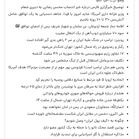
وضو آن را اجرا کنم!
توضیح خبرگزاری فارس درباره خبر انتصاب محسن رضایی به دبیری شعام
وزیر خزانه داری آمریکا: شاید امروز یا فردا، شاهد دستیابی به یک توافق، شامل
آتش‌بس ۳۰ تا ۶۰ روزه باشیم
اقامه نماز جمعه اردوغان، بن ‌سلمان و شهباز شریف پس از امضای توافق
سود ۷۰ میلیاردی ذوب‌آهن از یک انتقال عجیب
رویترز: ترامپ در جنگ علیه ایران بر سر ۲ راهی بدی گیر افتاده است
رگبار و رعدوبرق در راه شمال کشور؛ تهران خنک‌تر می‌شود
۱۷ تجاوز رژیم صهیونیستی به خاک سوریه در ۴۸ ساعت گذشته
تکلیف مدیرعامل استقلال قبل از لیگ مشخص می شود
ونس هم مثل ترامپ است/ فردوسی پور مهم تر از معیشت مردم؟!/ هدف آمریکا
خطرناک جلوه دادن ایران است
اتحادیه اروپا ۵ فرد مرتبط با صنایع دفاعی روسیه را تحریم کرد
افزایش خطر ابتلا به سرطان مری با نوشیدن چای بالاتر از دمای ۶۵ درجه
هشدار درباره فروش حواله‌های صوری خودروهای وارداتی
یکطرفه شدن جاده چالوس و آزادراه تهران–شمال از ساعت ۱۴
انصارالله: متجاوزان سعودی در یمن در امان نخواهند بود
علی اکبری: دشمن در مقابل ایران شکست مفتضحانه‌ای خورده است
چگونه به «کیف پول ایران» وصل شویم؟
پوتین قصد محک ناتو را با حمله به یک کشور عضو دارد
مذاکره استقلال با گلر اسپانیایی برای تمدید قرارداد