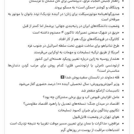
راهکار جنبش النجباء عراق، دیپلماسی برای حل مشکل با عربستان
ویتکاف و کوشنر «ممکن است» به مسکو بروند
صدورگواهینامه موتورسیکلت برای زنان؛ در آینده نزدیک/ تردد بانوان با موتور به‌
صرفه‌تر است
وضعیت دانشگاه‌های ایران در رتبه‌بندی جهانی؛ پرشمار اما کمتر از قبل
حریق در شهرک صنعتی نصیرآباد تاکنون ۴ مصدوم داشته است
کالابرگ در فروشگاه‌های بزرگ هم از کار افتاد
طرح نتانیاهو برای ساخت شهری تحت سلطه اسرائیل در جنوب غزه
آمریکا از طریق ترکیه تسلیحات و مهمات به اوکراین می‌فرستد
هشدار روسیه به ژاپن درباره تغییر رویکرد هسته‌ای این کشور
ارتودنسی نامرئی یا ارتودنسی فلزی؛ کدام روش برای مرتب کردن دندان‌ها
مناسب‌تر است؟
قله دماوند در تابستان سفیدپوش شد!
وزیر آموزش‌وپرورش: سال تحصیلی آینده ۱۰۰ درصد حضوری آغاز می‌شود
تاسیسات آرامکو منفجر شد
عامل افزایش قبوض آب و برق برخی مشترکان چه بود؟
اقتصاد در میدان جنگ؛ نسخه‌های تعدیل یا راهبرد اقتصاد مقاومتی؟
تکاپوی پنتاگون برای جبران کمبود تسلیحات
هوای تهران در وضعیت قابل‌قبول
عراقچی: مذاکرات با عمان برای تعیین مسیر موقت تقریبا به نتیجه نزدیک است
اشتباهات مراقبت از پوست در روزهای گرم