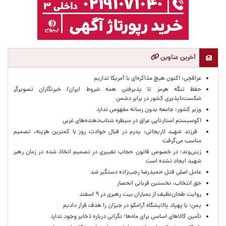
آخرین عناوین
عراقچی: اکنون هیچ مذاکره‌ای با آمریکا نداریم
حفظ تنگه هرمز تا پذیرفتن همه شروط ایران/ خبرنگاران تصویرگر
شکست‌ناپذیری کشور در برابر دشمن
وزیر کشور: جامعه بدون رسانه مفهومی ندارد
اکوسیستم استارتاپی عراق در سیطره شتاب‌دهنده‌‌های غربی
فرزند شهید لاریجانی: پدرم در قبال حوادث روز با کمترین هزینه، تصمیم
مناسب می‌گرفت
زینی‌وند: در خصوص قانون حجاب تغییری در تصمیم اتخاذ شده در زمان رهبر
شهید ایجاد نشده است
عامل اصلی قتل حمیدرضا رجب‌زاده دستگیر شد
حق انتخاب، نخستین قربانی انحصار
روایت طحان‌نظیف از بمباران بیت رهبری در ۹ اسفند
یمن: با پهپاد پالایشگاه آرامکو در جیزان را هدف قرار دادیم
تأمین کالاهای اساسی برای ماه‌ها؛ نگرانی درباره ذخایر وجود ندارد