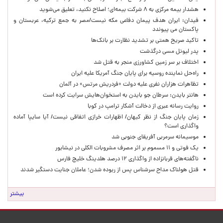
هشدار بیمه مرکزی به ۸ شرکت بیمه‌ای؛ اصلاح نکنید، تعلیق می‌شوید
فیدان: ایران هدف پیمان دفاعی مکه نیست/مصر به جمع ترکیه، عربستان و
پاکستان می پیوندد
تاکید صریح همتی بر تشدید نظارت بر بانک‌ها
پدر لیونل مسی درگذشت
اختلاف بر سر زمین کشاورزی منجر به قتل شد
راه‌حل نماینده روسیه برای پایان جنگ آمریکا علیه ایران
تظاهرات هزاران نفری علیه دولت «فردریش مرتس» در آلمان
هانتر بایدن: سرطان جو بایدن به استخوان‌هایش سرایت کرده است
روایت رسانه عبری از دخالت آشکار ترامپ در کوبا
زمان پایان جنگ از نظر کیهان/ اظهارات خرازی اتفاقی نیست/ آیا سایپا آماده
واگذاری است؟
موسیمانه سرمربی آفریقای جنوبی شد
یک فوتی و ۱۱ مسموم بر اثر مصرف مشروبات الکلی در نیشابور
ناگفته‌های قربانزاده از واگذاری ۱۲ درصد هلدینگ خلیج فارس
قتل هولناک مداح سرشناس پس از ربوده شدن؛ عاملان جنایت دستگیر شدند
بیشتر