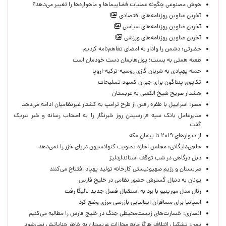
هوش مصنوعی چگونه عملیات فضاپیماها و ماهواره‌ها را تغییر می‌دهد؟
آخرین عناوین روزنامه‌های اقتصادی
آخرین عناوین روزنامه‌های سیاسی
آخرین عناوین روزنامه‌های ورزشی
حضرتی: دشمن را وادار به امضای تفاهم‌نامه کردیم
طعنه همتی به بسنت؛ پول‌هایمان دست خودمان است
حمله پهپادی به شریان گازی روسیه-ترکیه-اروپا
تکاپوی پنتاگون برای جبران کمبود تسلیحات
هشدار صریح شیخ الکعبی به عربستان
مصر: اسراییل با طفره رفتن از طرح ترامپ به کشتار غیرنظامیان ادامه می‌دهد
مدیرعامل بانک سپه فرارسیدن روز خبرنگار را به اصحاب رسانه و خبر تبریک
گفت
از دیوارهای ۲۰۱۹ تا پیمان مکه
حاجی‌دلیگانی: مجلس اجازه تصویب کنوانسیون دریای خزر را نمی‌دهد
دبل درگاهی در شب توقف استانداردلیژ
صربستان و رژیم صهیونیستی کارخانه تولید پهپاد افتتاح می‌کنند
یونان به دنبال گسترش حضور نظامی در خلیج فارس
رئال مدل مورینیو با برد به استقبال فصل جدید لالیگا رفت
اسپانیا برای مسافران ایتالیایی بازرسی مرزی وضع کرد
انصاری: خسارت‌های زیست‌محیطی جنگ در خلیج فارس را مطالبه‌ می‌کنیم
یمن: تشکیل ائتلاف هرگز مانع مجازات عربستان به خاطر جنایاتش نمی‌شود