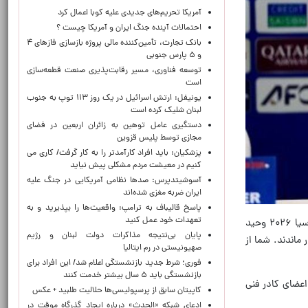
آمریکا تحریم‌های جدیدی علیه کوبا اعمال کرد
احتمالات آینده جنگ ایران و آمریکا چیست ؟
بانک تجارت، تأمین‌کننده مالی پروژه بازسازی فازهای ۴
و ۵ پارس جنوبی
توسعه فناوری، مسیر رقابت‌پذیری صنعت قطعه‌سازی
است
یونیفل: ارتش اسرائیل در یک روز ۱۱۳ توپ به جنوب
لبنان شلیک کرده است
دستگیری عامل توهین به زائران اربعین در فضای
مجازی توسط پلیس قزوین
پزشکیان: باید افراد کارآمدتر را به کار گرفت/ کاری می
کنیم در معیشت مردم مشکلی پیش نیاید
آسوشیتدپرس: صدها نظامی آمریکایی در جنگ علیه
ایران ضربه مغزی شده‌اند
پاسخ قالیباف به ترامپ: واقعیت‌ها را بپذیرید و به
تعهدات خود عمل کنید
به گزارش مهر و به نقل از سایت رسمی فدارسیون فوتبال، در آغاز نشست خبری قبل از دیدارهای مرحله نهایی جام ملت‌های آسیا ۲۰۲۶ وحید
پایان بی‌نتیجه مذاکرات دولت لبنان و رژیم
ماندند. شما از
صهیونیستی در رم ایتالیا
فوری؛ شرط جدید بازنشستگی اعلام شد/ این افراد برای
بازنشستگی باید ۵ سال بیشتر خدمت کنند
 اعضای کادر فنی
کاپیتان سابق از پرسپولیسی‌ها حلالیت طلبید + عکس
ادعای شبکه «الحدث» درباره ایجاد گذرگاه موقت در