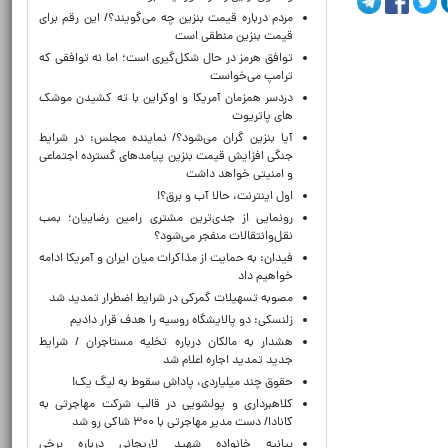
مردم درباره قیمت بنزین چه می‌گویند؟/ این رقم برای
قیمت بنزین منطقی است
توافق هرمز در حال شکل‌گیری است؛ اما نه توافقی که
ترامپ می‌خواست
دردسر همزمان آمریکا و اوکراین با ته کشیدن موشک
های پاتریوت
آیا بنزین گران می‌شود؟/ نماینده مجلس: در شرایط
جنگی افزایش قیمت بنزین پیامدهای گسترده اجتماعی
و امنیتی خواهد داشت
اول اینترنت، حالا آب و برق؟!
رونمایی از جدی‌ترین مشتری رامین رضاییان؛ بمب
نقل‌وانتقالات منفجر می‌شود؟
فیدان: به حمایت از مذاکرات میان ایران و آمریکا ادامه
خواهیم داد
مصوبه تسهیلات گمرکی در شرایط اضطرار تمدید شد
زلنسکی: دو پالایشگاه روسیه را هدف قرار دادیم
هشدار به مالکان درباره تخلیه مستاجران / شرایط
جدید تمدید اجاره اعلام شد
حقوق چند میلیاردی، پاداش سقوط به لیگ یک!
کلاهبرداری و پولشویی در قالب شرکت مهاجرتی به
کانادا/ دست مدیر مهاجرتی با ۳۰۰ شاکی رو شد
بیانیه خانواده شهید لاریجانی درباره برخی