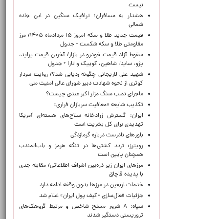
نیست
هشدار به مسافران؛ ترافیک سنگین در این جاده
شمالی
قیمت جدید طلا و سکه امروز ۱۵ مردادماه ۱۴۰۵/ مرز
مقاومتی طلا و سکه شکست + جدول
سقوط آزاد قیمت خودرو در بازار/ آخرین قیمت پراید،
پژو، ساینا، شاهین، کوییک و تارا + جدول
شهید علی لاریجانی چگونه ردیابی شد؟/ روایت سردار
کوثری از نحوه شهادت دبیر شورای عالی امنیت ملی
ماجرای نصب سنگ مزار اکبر عبدی چیست؟
تکذیب شایعه «معافیت سربازان فراری»
ایران: گسترش زرادخانه سلاح‌های هسته‌ای آمریکا
تهدیدی برای کل بشریت است
باورهای نادرست درباره گرمازدگی
رویترز: تردد کشتی‌ها در تنگه هرمز و باب‌المندب
همچنان پایین است
مرزهای ایران زیر ذره‌بین اشراف اطلاعاتی/ مقابله جدی
با پدیده قاچاق
خدمات اربعین در مرزها بدون وقفه ادامه دارد
جزئیات فعال‌سازی «کیف پول ایران» اعلام شد
سپاه: ۸ شرور مسلح شاخص و مرتبط گروهک‌های
تروریستی دستگیر شدند