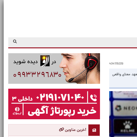
4041115039
عهد معنای واقعی
آخرین عناوین