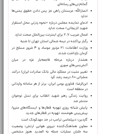
گمانه‌زنی‌های رسانه‌ای
انصارالله: عربستان راهی جز پس دادن حقوق یمنی‌ها
ندارد
ادعای نماینده مجلس درباره «نحوه ردزنی محل استقرار
شهید لاریجانی» صحت ندارد
اعمال ضریب ۲.۷ برای اینترنت بین‌الملل صحت ندارد
رگبار پراکنده در نیمه شمالی استان تهران تا شنبه
وزارت اطلاعات: ۲۱ مزدور موساد و ۴ شرور مسلح در
کرمان بازداشت شدند
هشدار درباره مرحله فاجعه‌بار غزه در میان
آتش‌بس‌های صوری
تغییر مثبت در عملکرد مالی بانک صادرات ایران/ درآمد
عملیاتی ۸۰ درصد رشد کرد
ابن‌الرضا: فناوری بومی ایران، برتر از هر سامانه وارداتی
در منطقه است
روایت زندگی رهبر شهید انقلاب برای نسل نوجوان
منتشر شد
پایش شبانه روزی تهویه قطارها و ایستگاه‌های مترو/
پیش‌بینی هوشمند تهویه در قطارهای جدید
گاردین: دیپلماسی ترامپ در حد مهدکودک است
معاون هماهنگ‌کننده نیروی هوایی ارتش: وضعیت
سه خلبان عملیات حمله به العدید هنوز مشخص