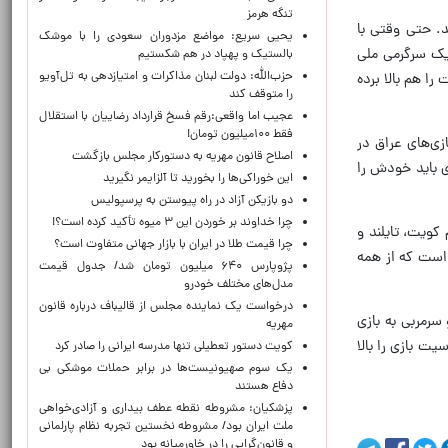
تنگه هرمز
. حتی وقتی با
یحیی سریع: مواضع مزدوران سعودی را با موشک
 یک سرگرمی ملی
بالستیک و پهپاد در هم شکستیم
حزب‌الله: دولت لبنان مذاکرات و امتیازدهی به تل‌آویو
را هم بالا برده
را متوقف کند
عجیب اما واقعی:رقم فسخ قرارداد رضاییان با استقلال
فقط ۱۰۰میلیون تومان!
زی‌های عراق در
اصلاح قانون مهریه به دستورکار مجلس بازگشت
‌ای باید خودش را
این خوراکی‌ها را بخورید تا آلزایمر نگیرید
دو بازیکن آزاد در راه پیوستن به پرسپولیس
چرا خداوند بر خوردن این ۳ میوه تأکید کرده است؟!
کویت، تایلند و
چرا قیمت طلا در ایران با بازار جهانی متفاوت است؟
ن است که از همه
پژوپارس ۶۴۰ میلیون تومان شد/ جدول قیمت
مدل‌های مختلف خودرو
درخواست یک نماینده مجلس از قالیباف درباره قانون
 سرمربی به بازی
مهریه
یت بازی را بالا
کویت دستور تعطیلی تنها مدرسه ایرانی را صادر کرد
یک‌ سوم صهیونیست‌ها در برابر حملات موشکی بی
دفاع هستند
پزشکیان: مشروطه نقطه عطف بیداری و آزادی‌خواهی
ملت ایران بود/ مشروطه نخستین تجربه نظام پارلمانی
و قانون‌گرایی را در خاورمیانه بود