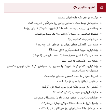
آخرین عناوین
ترکیه: توافق مکه علیه ایران نیست
مدیرعامل بیمه ملت با صدور پیامی روز خبرنگار را تبریک گفت
رسانه‌های ایران در بن‌بست اعتماد/ از شهروندخبرنگار تا باج‌نیوزها
سقوط آسانسور در میدان آرژانتین/ ۹ نفر مصدوم شدند
می‌خواهیم به کجا برسیم؟
علت اصلی آلودگی هوای تهران در روزهای اخیر چه بود؟
پزشکیان: آمریکا استعمارگر و قاتل است
حمله به یک کشتی متعلق به شرکت نفت ابوظبی (ادنوک)
رسانه رکن حکمرانی کارآمد است
پزشکیان: گفت‌وگوها آمریکا را مجبور به همراهی کرد/ هنر، آوردن نگاه‌های
مشترک به میدان است
آمریکا لامرد را با بمب فسفری بمباران کرده است
عراقچی: توافق با عمان نزدیک است
کشتی اماراتی در تنگه هرمز مورد حمله قرار گرفت
جایگاه ایران در امید به زندگی کجاست؟
جزئیات زمان واریز حقوق مرداد ماه بازنشستگان اعلام شد
پاسخ کروز به مطالب خلاف واقع درباره این شرکت
مدیرعامل بانک ملی ایران روز خبرنگار را تبریک گفت