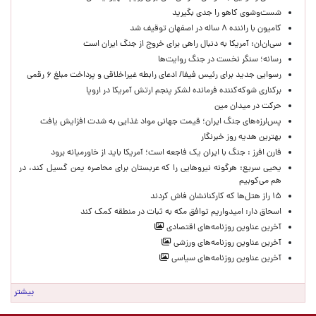
شست‌وشوی کاهو را جدی بگیرید
کامیون با راننده ۸ ساله در اصفهان توقیف شد
سی‌ان‌ان: آمریکا به دنبال راهی برای خروج از جنگ ایران است
رسانه؛ سنگر نخست در جنگ روایت‌ها
رسوایی جدید برای رئیس فیفا/ ادعای رابطه غیراخلاقی و پرداخت مبلغ ۶ رقمی
برکناری شوکه‌کننده فرمانده لشکر پنجم ارتش آمریکا در اروپا
حركت در ميدان مين
پس‌لرزه‌های جنگ ایران؛ قیمت جهانی مواد غذایی به شدت افزایش یافت
بهترین هدیه روز خبرنگار
فارن افرز : جنگ با ایران یک فاجعه است؛ آمریکا باید از خاورمیانه برود
یحیی سریع: هرگونه نیروهایی را که عربستان برای محاصره یمن گسیل کند، در
هم می‌کوبیم
۱۵ راز هتل‌ها که کارکنانشان فاش کردند
اسحاق دار: امیدواریم توافق مکه به ثبات در منطقه کمک کند
آخرین عناوین روزنامه‌های اقتصادی
آخرین عناوین روزنامه‌های ورزشی
آخرین عناوین روزنامه‌های سیاسی
بیشتر