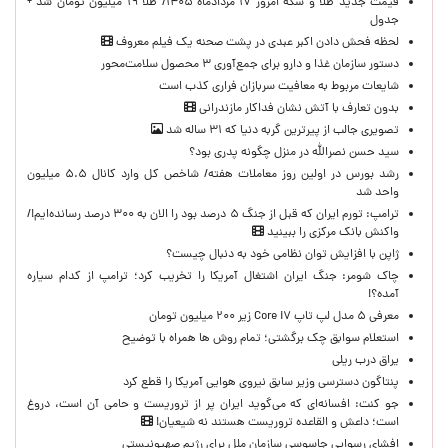
قیمت جدید طلا و سکه امروز ۱۷ مردادماه ۱۴۰۵/ طلا ۱۹ میلیون تومان شد +
جدول
لحظه‌ فحش دادن اکبر عبدی در پشت صحنه یک فیلم معروف
دستور سازمان غذا و دارو برای جمع‌آوری ۳ محصول سلامت‌محور
شایعات مربوط به معافیت سربازان فراری کذب است
بدون تعارف با آتش نشان فداکار مازندرانی
تصویری جالب از پیرترین گربه دنیا که ۳۱ ساله شد
سید حسن نصرالله در منزل چگونه پدری بود؟
رشد بورس در اولین روز معاملات هفته/ شاخص کل وارد کانال ۵.۵ میلیون
واحد شد
ترامپ: تورم ایران که قبل از جنگ ۵ درصد بود را الان به ۳۰۰ درصد رسانده‌ایم!/
واکنش بانک مرکزی را ببینید
ژاپن با افزایش توان نظامی خود به دنبال چیست؟
چاک شومر: جنگ ایران اشتغال آمریکا را تخریب کرد؛ ترامپ از کدام سیاره
آمده؟!
معرفی ۵ مدل لپ تاپ Core i۷ زیر ۲۰۰ میلیون تومان
استعلام سوابق چک برگشتی؛ تمام روش ها همراه با توضیح
یراق درب ریلی
پنتاگون دسترسی وزیر سابق نیروی هوایی آمریکا را قطع کرد
جو کنت: افسانه‌ای که می‌گوید ایران پر از تروریست و حامی آن است، دروغ
است؛ داعش و القاعده تروریست هستند نه شیعیان!
افشای رسوایی جاسوسی سازمان ملل برای رژیم صهیونیستی