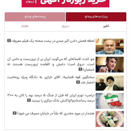
پربازدیدهای ویدئو
پربحث‌های ویدئو
اخیر
دیروز
هفته
پربازدیدهای اخیر
لحظه‌ فحش دادن اکبر عبدی در پشت صحنه یک فیلم معروف
جو کنت: افسانه‌ای که می‌گوید ایران پر از تروریست و حامی آن
است، دروغ است؛ داعش و القاعده تروریست هستند نه
شیعیان!
سخنگوی قوه قضاییه: آقای خرازی به دادگاه ویژه روحانیت
احضار شد
ترامپ: تورم ایران که قبل از جنگ ۵ درصد بود را الان به ۳۰۰
درصد رسانده‌ایم!/واکنش بانک مرکزی را ببینید
هشدار در مورد مخدری که علناً در خیابان مصرف می شود!