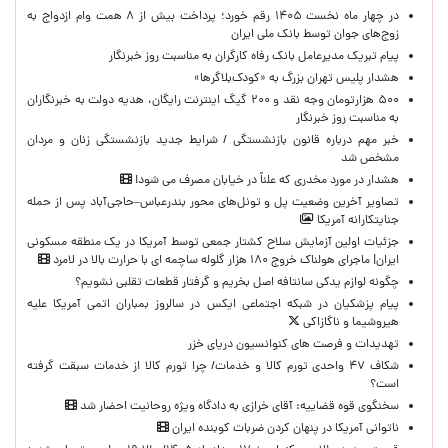
در چهار ماه نخست ۱۴۰۵ رقم خورد؛ پرداخت بیش از ۸ همت وام ازدواج به
زوج‌های جوان توسط بانک ملی ایران
پیام تبریک مدیرعامل بانک رفاه کارگران به مناسبت روز خبرنگار
هشدار پلیس تهران بزرگ به «کودک‌بلاگرها»
۵۰۰ هزارتومان وجه نقد و ۲۰۰ گیگ اینترنت رایگان، هدیه دولت به خبرنگاران
به مناسبت روز خبرنگار
خبر مهم درباره قانون بازنشستگی / شرایط جدید بازنشستگی زنان و مردان
مشخص شد
هشدار در مورد مخدری که علناً در خیابان مصرف می شود!
تصاویر آخرین وضعیت پل و تونل‌های محور بندرعباس–حاجی‌آباد پس از حمله
جنایتکارانه آمریکا
جزئیات اولین آزمایش سلاح کشتار جمعی توسط آمریکا در یک منطقه مسکونی
ایران| ماجرای هولناک خروج ۱۸۰ هزار گلوله ساچمه ای با حرارت بالا در لامرد
چگونه لوازم یدکی سانتافه اصل بخریم و گرفتار قطعات تقلبی نشویم؟
پیام پزشکیان در شبکه اجتماعی ایکس در سالروز بمباران اتمی آمریکا علیه
هیروشیما و ناگازاکی
تهدیدات و فرصت های کنوانسیون دریای خزر
شکاف ۴۷ واحدی تورم کالا و خدمات/ چرا تورم کالا از خدمات سبقت گرفته
است؟
سخنگوی قوه قضاییه: آقای خرازی به دادگاه ویژه روحانیت احضار شد
ناتوانی آمریکا در پنهان کردن ضربات کوبنده ایران