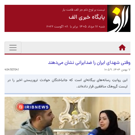
نیست بر لوح دلم جز الف قامت یار
پایگاه خبری الف
شنبه ۱۷ مرداد ۱۴۰۵ برابر با ۰۸ آگوست ۲۰۲۶
وقتی شهدای ایران را ضدایرانی نشان می‌دهند
۷ بهمن ۱۴۰۴، ۱۰:۵۹
4041107041
این روایتِ رسانه‌های بیگانه‌ای است که جانباختگان حوادث تروریستی اخیر را در
لیست گروهک منافقین قرار داده‌اند.