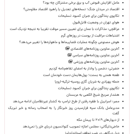
عامل افزایش قبوض آب و برق برخی مشترکان چه بود؟
اقتصاد در میدان جنگ؛ نسخه‌های تعدیل یا راهبرد اقتصاد مقاومتی؟
تکاپوی پنتاگون برای جبران کمبود تسلیحات
هوای تهران در وضعیت قابل‌قبول
عراقچی: مذاکرات با عمان برای تعیین مسیر موقت تقریبا به نتیجه نزدیک است
اشتباهات مراقبت از پوست در روزهای گرم
هوش مصنوعی چگونه عملیات فضاپیماها و ماهواره‌ها را تغییر می‌دهد؟
آخرین عناوین روزنامه‌های اقتصادی
آخرین عناوین روزنامه‌های سیاسی
آخرین عناوین روزنامه‌های ورزشی
حضرتی: دشمن را وادار به امضای تفاهم‌نامه کردیم
طعنه همتی به بسنت؛ پول‌هایمان دست خودمان است
حمله پهپادی به شریان گازی روسیه-ترکیه-اروپا
تکاپوی پنتاگون برای جبران کمبود تسلیحات
هشدار صریح شیخ الکعبی به عربستان
مصر: اسراییل با طفره رفتن از طرح ترامپ به کشتار غیرنظامیان ادامه می‌دهد
مدیرعامل بانک سپه فرارسیدن روز خبرنگار را به اصحاب رسانه و خبر تبریک
گفت
از دیوارهای ۲۰۱۹ تا پیمان مکه
حاجی‌دلیگانی: مجلس اجازه تصویب کنوانسیون دریای خزر را نمی‌دهد
دبل درگاهی در شب توقف استانداردلیژ