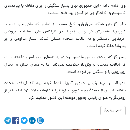
وی ادامه داد: «این جمهوری بهای بسیار سنگینی را برای مقابله با پیامدهای
فاشیسم و ‌افراط‌گرایی در کشور پرداخته است.»
بنابر گزارش شبکه سی‌ان‌ان، کاخ سفید از زمانی که مادورو و «سیلیا
فلورس» همسرش در اوایل ژانویه در کاراکاس طی عملیات نیروهای
آمریکایی دستگیر و به ایالات متحده منتقل شدند، فشار مداومی را بر
ونزوئلا حفظ کرده است.
رودریگز که پیشتر معاون مادورو بود در هفته‌های اخیر اصرار داشته است
که ایالات متحده بر ونزوئلا حکومت نمی‌کند اما به همان اندازه به دنبال
رویارویی با واشنگتن نیز نبوده است.
«دونالد ترامپ» رئیس جمهور آمریکا ادعا کرده بود که ایالات متحده
بلافاصله پس از دستگیری مادورو، ونزوئلا را «اداره» خواهد کرد اما بعدتر از
رودریگز به عنوان رئیس جمهور موقت این کشور حمایت کرد.
دلسی رودریگز