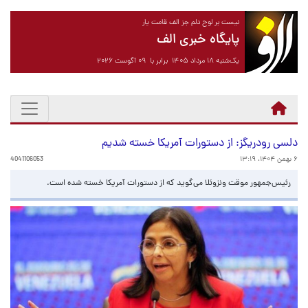
نیست بر لوح دلم جز الف قامت یار
پایگاه خبری الف
یک‌شنبه ۱۸ مرداد ۱۴۰۵ برابر با ۰۹ آگوست ۲۰۲۶
دلسی رودریگز: از دستورات آمریکا خسته شدیم
۶ بهمن ۱۴۰۴، ۱۳:۱۹
4041106053
رئیس‌جمهور موقت ونزوئلا می‌گوید که از دستورات آمریکا خسته شده است.