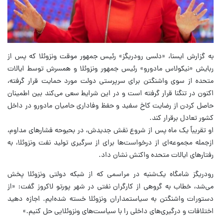
به گزارش ایسنا، «دلسی رودریگز» رئیس جمهور موقت ونزوئلا که پس از
ربایش «نیکولاس مادورو» رئیس جمهور ونزوئلا و همسرش توسط ایالات
متحده از سوی واشنگتن برای سرپرستی دولت مورد حمایت قرار گرفته،
اکنون در تنگنا قرار گرفته است و در این شرایط سعی می‌کند بین اطمینان
حاصل کردن از رضایت کاخ سفید و حفظ وفاداری حامیان مادورو در داخل
کشور تعادل برقرار کند.
او تقریباً یک ماه پس از شروع نقش جدیدش، در بحبوحه فشارهای مداوم،
ازجمله مجموعه‌ای از درخواست‌ها برای از سرگیری تولید نفت ونزوئلا، به
رفتارهای ایالات متحده واکنش نشان داد.
رودریگز شامگاه یک‌شنبه در مراسمی که از شبکه دولتی ونزوئلا پخش
می‌شد، خطاب به گروهی از کارگران نفتی در شهر پورتو لاکروز گفت: «از
دستورات واشنگتن به سیاستمداران ونزوئلا خسته شده‌ایم. اجازه دهید
اختلافات و درگیری‌های داخلی را با سیاست‌های ونزوئلایی حل کنیم.»