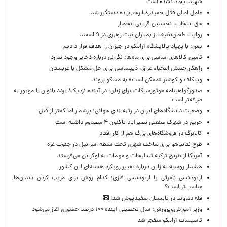
شهید ایجاد نشده است
عامل اصلی قتل حمیدرضا رجب‌زاده دستگیر شد
حق انتخاب، نخستین قربانی انحصار
روایت طحان‌نظیف از بمباران بیت رهبری در ۹ اسفند
یمن: با پهپاد پالایشگاه آرامکو در جیزان را هدف قرار دادیم
تأمین کالاهای اساسی برای ماه‌ها؛ نگرانی درباره ذخایر وجود ندارد
راهکار جنبش النجباء عراق، دیپلماسی برای حل مشکل با عربستان
ویتکاف و کوشنر «ممکن است» به مسکو بروند
صدورگواهینامه موتورسیکلت برای زنان؛ در آینده نزدیک/ تردد بانوان با موتور به‌
صرفه‌تر است
وضعیت دانشگاه‌های ایران در رتبه‌بندی جهانی؛ پرشمار اما کمتر از قبل
حریق در شهرک صنعتی نصیرآباد تاکنون ۴ مصدوم داشته است
کالابرگ در فروشگاه‌های بزرگ هم از کار افتاد
طرح نتانیاهو برای ساخت شهری تحت سلطه اسرائیل در جنوب غزه
آمریکا از طریق ترکیه تسلیحات و مهمات به اوکراین می‌فرستد
هشدار روسیه به ژاپن درباره تغییر رویکرد هسته‌ای این کشور
ارتودنسی نامرئی یا ارتودنسی فلزی؛ کدام روش برای مرتب کردن دندان‌ها
مناسب‌تر است؟
قله دماوند در تابستان سفیدپوش شد!
وزیر آموزش‌وپرورش: سال تحصیلی آینده ۱۰۰ درصد حضوری آغاز می‌شود
تاسیسات آرامکو منفجر شد