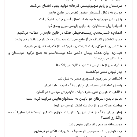
صربستان و رژیم صهیونیستی کارخانه تولید پهپاد افتتاح می‌کنند
یونان به دنبال گسترش حضور نظامی در خلیج فارس
رئال مدل مورینیو با برد به استقبال فصل جدید لالیگا رفت
اسپانیا برای مسافران ایتالیایی بازرسی مرزی وضع کرد
انصاری: خسارت‌های زیست‌محیطی جنگ در خلیج فارس را مطالبه‌ می‌کنیم
یمن: تشکیل ائتلاف هرگز مانع مجازات عربستان به خاطر جنایاتش نمی‌شود
هشدار بیمه مرکزی به ۸ شرکت بیمه‌ای؛ اصلاح نکنید، تعلیق می‌شوید
فیدان: ایران هدف پیمان دفاعی مکه نیست/مصر به جمع ترکیه، عربستان و
پاکستان می پیوندد
تاکید صریح همتی بر تشدید نظارت بر بانک‌ها
پدر لیونل مسی درگذشت
اختلاف بر سر زمین کشاورزی منجر به قتل شد
راه‌حل نماینده روسیه برای پایان جنگ آمریکا علیه ایران
تظاهرات هزاران نفری علیه دولت «فردریش مرتس» در آلمان
هانتر بایدن: سرطان جو بایدن به استخوان‌هایش سرایت کرده است
روایت رسانه عبری از دخالت آشکار ترامپ در کوبا
زمان پایان جنگ از نظر کیهان/ اظهارات خرازی اتفاقی نیست/ آیا سایپا آماده
واگذاری است؟
موسیمانه سرمربی آفریقای جنوبی شد
یک فوتی و ۱۱ مسموم بر اثر مصرف مشروبات الکلی در نیشابور