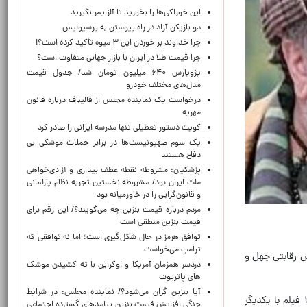
این خوراکی‌ها را بخورید تا آلزایمر نگیرید
دو بازیکن آزاد در راه پیوستن به پرسپولیس
چرا خداوند بر خوردن این ۳ میوه تأکید کرده است؟!
چرا قیمت طلا در ایران با بازار جهانی متفاوت است؟
پژوپارس ۶۴۰ میلیون تومان شد/ جدول قیمت
مدل‌های مختلف خودرو
درخواست یک نماینده مجلس از قالیباف درباره قانون
مهریه
کویت دستور تعطیلی تنها مدرسه ایرانی را صادر کرد
یک‌ سوم صهیونیست‌ها در برابر حملات موشکی بی
دفاع هستند
پزشکیان: مشروطه نقطه عطف بیداری و آزادی‌خواهی
ملت ایران بود/ مشروطه نخستین تجربه نظام پارلمانی
و قانون‌گرایی را در خاورمیانه بود
مردم درباره قیمت بنزین چه می‌گویند؟/ این رقم برای
قیمت بنزین منطقی است
توافق هرمز در حال شکل‌گیری است؛ اما نه توافقی که
ترامپ می‌خواست
ش رقابتی چهل و
دردسر همزمان آمریکا و اوکراین با ته کشیدن موشک
های پاتریوت
آیا بنزین گران می‌شود؟/ نماینده مجلس: در شرایط
به گزارش خبرنگار سینمایی ایرنا، اسامی آثار پذیرفته شده در چهل‌وچهارمین جشنواره فیلم فجر اعلام شد که براساس آن ۳۱ فیلم با یکدیگر
جنگی افزایش قیمت بنزین پیامدهای گسترده اجتماعی