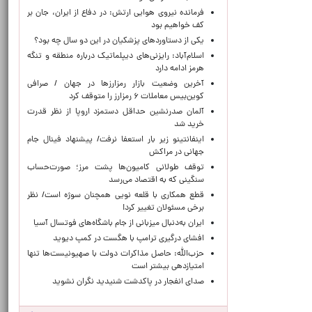
فرمانده نیروی هوایی ارتش: در دفاع از ایران، جان بر
کف خواهیم بود
یکی از دستاوردهای پزشکیان در این دو سال چه بود؟
اسلام‌آباد: رایزنی‌های دیپلماتیک درباره منطقه و تنگه
هرمز ادامه دارد
آخرین وضعیت بازار رمزارزها در جهان / صرافی
کوین‌بیس معاملات ۶ رمزارز را متوقف کرد
آلمان صدرنشین حداقل دستمزد اروپا از نظر قدرت
خرید شد
اینفانتینو زیر بار استعفا نرفت/ پیشنهاد فینال جام
جهانی در مراکش
توقف طولانی کامیون‌ها پشت مرز؛ صورت‌حساب
سنگینی که به اقتصاد می‌رسد
قطع همکاری با قلعه نویی همچنان سوژه است/ نظر
برخی مسئولان تغییر کرد!
ایران به‌دنبال میزبانی از جام باشگاه‌های فوتسال آسیا
افشای درگیری ترامپ با هگست در کمپ دیوید
حزب‌الله: حاصل مذاکرات دولت با صهیونیست‌ها تنها
امتیازدهی‌ بیشتر است
صدای انفجار در پاکدشت شنیدید نگران نشوید