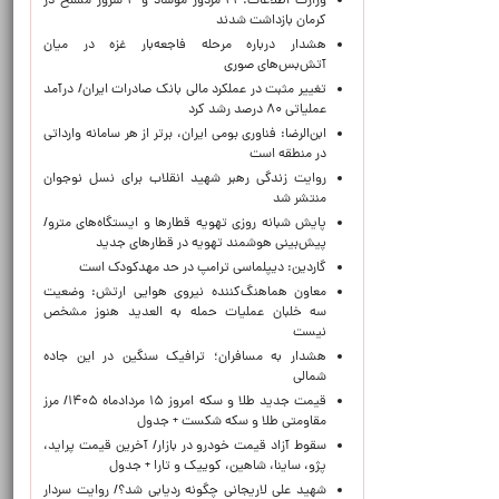
وزارت اطلاعات: ۲۱ مزدور موساد و ۴ شرور مسلح در
کرمان بازداشت شدند
هشدار درباره مرحله فاجعه‌بار غزه در میان
آتش‌بس‌های صوری
تغییر مثبت در عملکرد مالی بانک صادرات ایران/ درآمد
عملیاتی ۸۰ درصد رشد کرد
ابن‌الرضا: فناوری بومی ایران، برتر از هر سامانه وارداتی
در منطقه است
روایت زندگی رهبر شهید انقلاب برای نسل نوجوان
منتشر شد
پایش شبانه روزی تهویه قطارها و ایستگاه‌های مترو/
پیش‌بینی هوشمند تهویه در قطارهای جدید
گاردین: دیپلماسی ترامپ در حد مهدکودک است
معاون هماهنگ‌کننده نیروی هوایی ارتش: وضعیت
سه خلبان عملیات حمله به العدید هنوز مشخص
نیست
هشدار به مسافران؛ ترافیک سنگین در این جاده
شمالی
قیمت جدید طلا و سکه امروز ۱۵ مردادماه ۱۴۰۵/ مرز
مقاومتی طلا و سکه شکست + جدول
سقوط آزاد قیمت خودرو در بازار/ آخرین قیمت پراید،
پژو، ساینا، شاهین، کوییک و تارا + جدول
شهید علی لاریجانی چگونه ردیابی شد؟/ روایت سردار