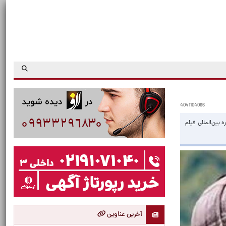
4041104066
بین‌المللی فیلم
آخرین عناوین