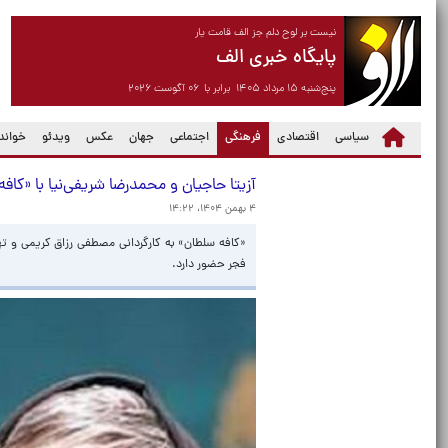
نیست بر لوح دلم جز الف قامت یار
پایگاه خبری الف
پنج‌شنبه ۱۵ مرداد ۱۴۰۵ برابر با ۰۶ آگوست ۲۰۲۶
(current)
سیاسی
اقتصادی
فرهنگی
اجتماعی
جهان
عکس
ویدئو
خواندن
آزیتا حاجیان و محمدرضا شریفی‌نیا با «کا
۴ بهمن ۱۴۰۴، ۱۴:۲۲
«کافه سلطان» به کارگردانی مصطفی رزاق کریمی و ته
فجر حضور دارد.