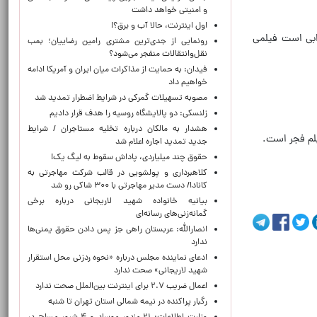
و امنیتی خواهد داشت
اول اینترنت، حالا آب و برق؟!
ابی است فیلمی
رونمایی از جدی‌ترین مشتری رامین رضاییان؛ بمب
نقل‌وانتقالات منفجر می‌شود؟
فیدان: به حمایت از مذاکرات میان ایران و آمریکا ادامه
خواهیم داد
مصوبه تسهیلات گمرکی در شرایط اضطرار تمدید شد
زلنسکی: دو پالایشگاه روسیه را هدف قرار دادیم
هشدار به مالکان درباره تخلیه مستاجران / شرایط
جدید تمدید اجاره اعلام شد
حقوق چند میلیاردی، پاداش سقوط به لیگ یک!
کلاهبرداری و پولشویی در قالب شرکت مهاجرتی به
کانادا/ دست مدیر مهاجرتی با ۳۰۰ شاکی رو شد
بیانیه خانواده شهید لاریجانی درباره برخی
گمانه‌زنی‌های رسانه‌ای
انصارالله: عربستان راهی جز پس دادن حقوق یمنی‌ها
ندارد
ادعای نماینده مجلس درباره «نحوه ردزنی محل استقرار
شهید لاریجانی» صحت ندارد
اعمال ضریب ۲.۷ برای اینترنت بین‌الملل صحت ندارد
رگبار پراکنده در نیمه شمالی استان تهران تا شنبه