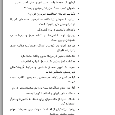
کوثری از نحوه شهادت دبیر شورای عالی امنیت ملی
ماجرای نصب سنگ مزار اکبر عبدی چیست؟
تکذیب شایعه «معافیت سربازان فراری»
ایران: گسترش زرادخانه سلاح‌های هسته‌ای آمریکا
تهدیدی برای کل بشریت است
باورهای نادرست درباره گرمازدگی
رویترز: تردد کشتی‌ها در تنگه هرمز و باب‌المندب
همچنان پایین است
مرزهای ایران زیر ذره‌بین اشراف اطلاعاتی/ مقابله جدی
با پدیده قاچاق
خدمات اربعین در مرزها بدون وقفه ادامه دارد
جزئیات فعال‌سازی «کیف پول ایران» اعلام شد
سپاه: ۸ شرور مسلح شاخص و مرتبط گروهک‌های
تروریستی دستگیر شدند
آیا هر کس می‌تواند هر سخنی را به رهبر انقلاب نسبت
دهد؟
آغاز دور سوم مذاکرات لبنان و رژیم صهیونیستی در رم
مسئله مانایی ایران و اصلاح الگوی توسعه
بغداد: نباید از خاک عراق برای حمله به کشورهای دیگر
استفاده کرد
روایت پزشکیان از اقدامات دولت برای معیشت مردم
امشب منتشر می‌شود