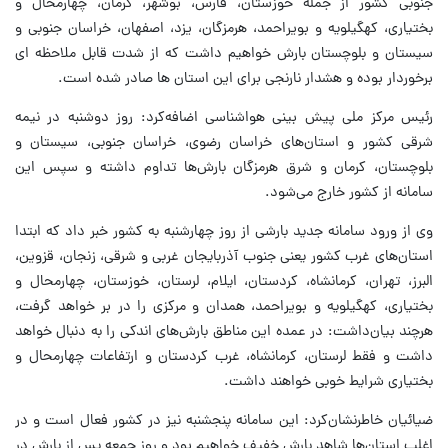
جنوبی کشور از جمله خوزستان، فارس، بوشهر، کرمان، چهارمحال و
بختیاری، کهگیلویه و بویراحمد، هرمزگان، یزد، اصفهان، خراسان جنوبی و
سیستان و بلوچستان بارش خواهیم داشت که از شدت قابل ملاحظه ای
برخوردار بوده و هشدار نارنجی برای این استان ها صادر شده است.
رئیس مرکز ملی پیش بینی هواشناسی اضافه‌کرد: روز دوشنبه در نیمه
شرقی کشور و استان‌های خراسان رضوی، خراسان جنوبی، سیستان و
بلوچستان، کرمان و شرق هرمزگان بارش‌ها تداوم داشته و سپس این
سامانه از کشور خارج می‌شود.
وی از ورود سامانه جدید بارشی از روز چهارشنبه به کشور خبر داد که ابتدا
استان‌های غرب کشور یعنی جنوب آذربایجان غربی و شرقی، زنجان، قزوین،
البرز، تهران، کرمانشاه، کردستان، ایلام، لرستان، خوزستان، چهارمحال و
بختیاری، کهگیلویه و بویراحمد، همدان و مرکزی را در بر خواهد گرفت،
هرچند بیان‌داشت: در عمده این مناطق بارش‌های اندکی را به دنبال خواهد
داشت و فقط لرستان، کرمانشاه، غرب کردستان و ارتفاعات چهارمحال و
بختیاری شرایط خوبی خواهند داشت.
ضیائیان خاطرنشان‌کرد: این سامانه پنجشنبه نیز در کشور فعال است و در
اغلب استان‌ها شاهد بارش خفیف خواهیم بود و روز جمعه پس از بارش در