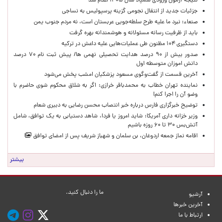
نتیجه آزمون ورودی سمپاد سال ۱۴۰۵ اعلام شد
جزئیات جدید از انتقال نجومی گزینه پرسپولیس به نساجی
صنعاء: نبرد ما علیه طرح سلطه‌جویی عربستان است، نه مردم جنوب یمن
باید از ظرفیت رسانه مسئولانه و هوشمندانه بهره گرفت
دستگیری ۱۰۴ مظنون طی عملیات‌هایی علیه داعش در ترکیه
صدور بیش از ۹۰ درصد هدایت تحصیلی نهمی ها/ پیش ثبت نام ۷۰ درصد
دانش اموزان متوسطه اول
آخرین قسمت از گفت‌وگوی مسعود پزشکیان امشب پخش می‌شود
نماینده تهران خطاب به محمدباقر خرازی: اگر به شلاق محکوم شوی حاضرم با
وضو آن را اجرا کنم!
توضیح خبرگزاری فارس درباره خبر انتصاب محسن رضایی به دبیری شعام
وزیر خزانه داری آمریکا: شاید امروز یا فردا، شاهد دستیابی به یک توافق، شامل
آتش‌بس ۳۰ تا ۶۰ روزه باشیم
اقامه نماز جمعه اردوغان، بن ‌سلمان و شهباز شریف پس از امضای توافق
بیشتر
ما را دنبال کنید.
آرشیو
آخرین خبرها
ارتباط با ما