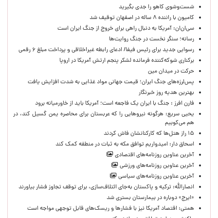
شست‌وشوی کاهو را جدی بگیرید
کامیون با راننده ۸ ساله در اصفهان توقیف شد
سی‌ان‌ان: آمریکا به دنبال راهی برای خروج از جنگ ایران است
رسانه؛ سنگر نخست در جنگ روایت‌ها
رسوایی جدید برای رئیس فیفا/ ادعای رابطه غیراخلاقی و پرداخت مبلغ ۶ رقمی
برکناری شوکه‌کننده فرمانده لشکر پنجم ارتش آمریکا در اروپا
حركت در ميدان مين
پس‌لرزه‌های جنگ ایران؛ قیمت جهانی مواد غذایی به شدت افزایش یافت
بهترین هدیه روز خبرنگار
فارن افرز : جنگ با ایران یک فاجعه است؛ آمریکا باید از خاورمیانه برود
یحیی سریع: هرگونه نیروهایی را که عربستان برای محاصره یمن گسیل کند، در
هم می‌کوبیم
۱۵ راز هتل‌ها که کارکنانشان فاش کردند
اسحاق دار: امیدواریم توافق مکه به ثبات در منطقه کمک کند
آخرین عناوین روزنامه‌های اقتصادی
آخرین عناوین روزنامه‌های ورزشی
آخرین عناوین روزنامه‌های سیاسی
انصارالله: ترکیه و پاکستان به‌جای ائتلاف‌سازی، برای توقف تجاوز فشار بیاورند
«ایرج» دوباره در بیمارستان بستری شد
همتی: اقتصاد آمریکا نیز با فشارها و ریسک‌های قابل توجهی مواجه است