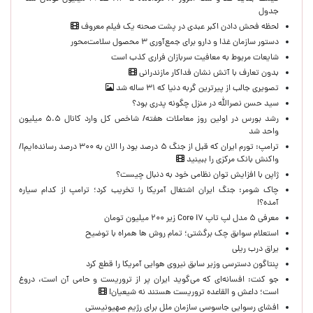
جدول
لحظه‌ فحش دادن اکبر عبدی در پشت صحنه یک فیلم معروف
دستور سازمان غذا و دارو برای جمع‌آوری ۳ محصول سلامت‌محور
شایعات مربوط به معافیت سربازان فراری کذب است
بدون تعارف با آتش نشان فداکار مازندرانی
تصویری جالب از پیرترین گربه دنیا که ۳۱ ساله شد
سید حسن نصرالله در منزل چگونه پدری بود؟
رشد بورس در اولین روز معاملات هفته/ شاخص کل وارد کانال ۵.۵ میلیون
واحد شد
ترامپ: تورم ایران که قبل از جنگ ۵ درصد بود را الان به ۳۰۰ درصد رسانده‌ایم!/
واکنش بانک مرکزی را ببینید
ژاپن با افزایش توان نظامی خود به دنبال چیست؟
چاک شومر: جنگ ایران اشتغال آمریکا را تخریب کرد؛ ترامپ از کدام سیاره
آمده؟!
معرفی ۵ مدل لپ تاپ Core i۷ زیر ۲۰۰ میلیون تومان
استعلام سوابق چک برگشتی؛ تمام روش ها همراه با توضیح
یراق درب ریلی
پنتاگون دسترسی وزیر سابق نیروی هوایی آمریکا را قطع کرد
جو کنت: افسانه‌ای که می‌گوید ایران پر از تروریست و حامی آن است، دروغ
است؛ داعش و القاعده تروریست هستند نه شیعیان!
افشای رسوایی جاسوسی سازمان ملل برای رژیم صهیونیستی