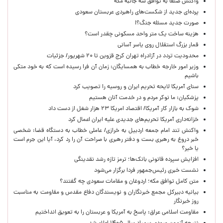
واکنش صنعا به توافق سه جانبه مکه
پرده‌ای جدید از شکست‌های راهبردی عربستان سعودی
صورت جدید مسئله جنگ؟!
هزینه ساخت یک متر واحد مسکونی چقدر است؟
قمار بزرگ استقلال روی یاسر آسانی
محدودیت تردد در آزادراه تهران کرج قزوین تا ۲۰ شهریور/ جزئیات
وزیر امور خارجه خطاب به همسایگان: زمان آن فرا رسیده است که به خود متکی
باشیم
سنای آمریکا لایحه تحریم ایران و روسیه را تصویب کرد
پزشکیان: ما نوکر مردم و در خدمت آنان هستیم
شوک به بازار کار آمریکا/ اقتصاد امریکا ۲۳ هزار شغل از دست داد
خزانه‌داری آمریکا تحریم‌های جدیدی علیه ایران اعمال کرد
واکنش تند امام جمعه اردبیل به خرازی/ عاملی خطاب به دستگاه قضا: شخصی
خبر دروغ به رهبری بست و دفتر رهبری با صراحت آن را رد کرد، آیا این جرم است
یا خیر؟
افزایش سپرده قانونی بانک‌ها؛ ترمز تازه رشد نقدینگی
نشست خبری رئیس‌جمهور فردا برگزار می‌شود
متن کامل توافق مکه؛ اردوغان و مقامات سعودی چه گفتند؟
بیانیه دبیرکل مجمع خبرنگاران و نویسندگان دفاع مقدس و مقاومت به مناسبت
روز خبرنگار
مقاومت اسلامی عراق: پاسخ به آمریکا و عربستان را به تعویق انداختیم