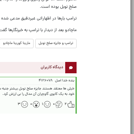
صلح نوبل بوده است.
ترامپ بارها در اظهاراتی غیردقیق مدعی شده که توانسته به ۸ جنگ پایان دهد و به همین دلیل شایست
ماچادو بعد از دیدار با ترامپ به خبرنگارها گ
ترامپ و جایزه صلح نوبل
مارینا کورینا ماچادو
دیدگاه کاربران
بنده خدا اصل
۴۱۲۶۰۷۸
خود به یک کابوی گاوچران آن مدال را بی ارزش کرد.
۳
۰
۱
۰
۲