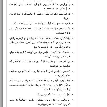
پژوپارس ۶۴۰ میلیون تومان شد/ جدول قیمت
مدل‌های مختلف خودرو
درخواست یک نماینده مجلس از قالیباف درباره قانون
مهریه
کویت دستور تعطیلی تنها مدرسه ایرانی را صادر کرد
یک‌ سوم صهیونیست‌ها در برابر حملات موشکی بی
دفاع هستند
پزشکیان: مشروطه نقطه عطف بیداری و آزادی‌خواهی
ملت ایران بود/ مشروطه نخستین تجربه نظام پارلمانی
و قانون‌گرایی را در خاورمیانه بود
مردم درباره قیمت بنزین چه می‌گویند؟/ این رقم برای
قیمت بنزین منطقی است
توافق هرمز در حال شکل‌گیری است؛ اما نه توافقی که
ترامپ می‌خواست
دردسر همزمان آمریکا و اوکراین با ته کشیدن موشک
های پاتریوت
آیا بنزین گران می‌شود؟/ نماینده مجلس: در شرایط
جنگی افزایش قیمت بنزین پیامدهای گسترده اجتماعی
و امنیتی خواهد داشت
اول اینترنت، حالا آب و برق؟!
رونمایی از جدی‌ترین مشتری رامین رضاییان؛ بمب
نقل‌وانتقالات منفجر می‌شود؟