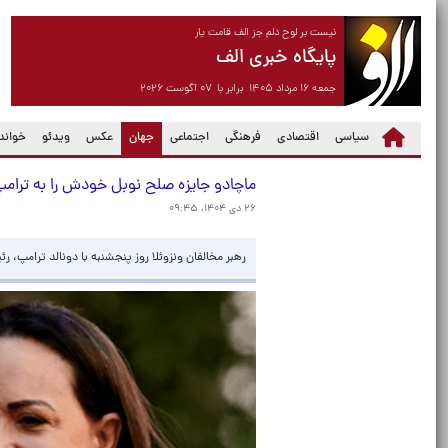
نیست بر لوح دلم جز الف قامت یار
پایگاه خبری الف
جمعه ۱۶ مرداد ۱۴۰۵ برابر با ۰۷ آگوست ۲۰۲۶
(current)
سیاسی
اقتصادی
فرهنگی
اجتماعی
جهان
عکس
ویدئو
خواندن
ماچادو جایزه صلح نوبل خودش را به ترامپ
۲۶ دی ۱۴۰۴، ۰۹:۴۵
رهبر مخالفان ونزوئلا روز پنجشنبه با دونالد ترامپ، ر