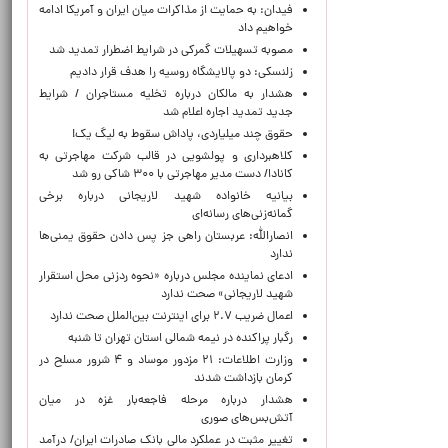
فیدان: به حمایت از مذاکرات میان ایران و آمریکا ادامه
خواهیم داد
مصوبه تسهیلات گمرکی در شرایط اضطرار تمدید شد
زلنسکی: دو پالایشگاه روسیه را هدف قرار دادیم
هشدار به مالکان درباره تخلیه مستاجران / شرایط
جدید تمدید اجاره اعلام شد
حقوق چند میلیاردی، پاداش سقوط به لیگ یک!
کلاهبرداری و پولشویی در قالب شرکت مهاجرتی به
کانادا/ دست مدیر مهاجرتی با ۳۰۰ شاکی رو شد
بیانیه خانواده شهید لاریجانی درباره برخی
گمانه‌زنی‌های رسانه‌ای
انصارالله: عربستان راهی جز پس دادن حقوق یمنی‌ها
ندارد
ادعای نماینده مجلس درباره «نحوه ردزنی محل استقرار
شهید لاریجانی» صحت ندارد
اعمال ضریب ۲.۷ برای اینترنت بین‌الملل صحت ندارد
رگبار پراکنده در نیمه شمالی استان تهران تا شنبه
وزارت اطلاعات: ۲۱ مزدور موساد و ۴ شرور مسلح در
کرمان بازداشت شدند
هشدار درباره مرحله فاجعه‌بار غزه در میان
آتش‌بس‌های صوری
تغییر مثبت در عملکرد مالی بانک صادرات ایران/ درآمد