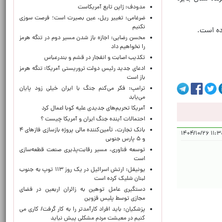
مدودف: ژاپن تابع آمریکاست
ضرغامی: تغییر ریل، عین بصیرت است؛ فرصت سوزی
نکنیم
محسن رضایی: اجازه باز شدن مسیر دوم در تنگه هرمز
را نخواهیم داد
تکذیب اصابت و انفجار در قشم و بندرعباس
ادعای جدید رئیس دولت تروریستی آمریکا: تنگه هرمز
باز است
ترامپ: فکر می‌کنم جنگ با ایران خیلی زود پایان
می‌یابد
آمریکا تحریم‌های جدیدی علیه کوبا اعمال کرد
احتمالات آینده جنگ ایران و آمریکا چیست ؟
بانک تجارت، تأمین‌کننده مالی پروژه بازسازی فازهای ۴
۱۱:۳۵:۱۶ 
و ۵ پارس جنوبی
توسعه فناوری، مسیر رقابت‌پذیری صنعت قطعه‌سازی
است
یونیفل: ارتش اسرائیل در یک روز ۱۱۳ توپ به جنوب
لبنان شلیک کرده است
دستگیری عامل توهین به زائران اربعین در فضای
مجازی توسط پلیس قزوین
پزشکیان: باید افراد کارآمدتر را به کار گرفت/ کاری می
کنیم در معیشت مردم مشکلی پیش نیاید