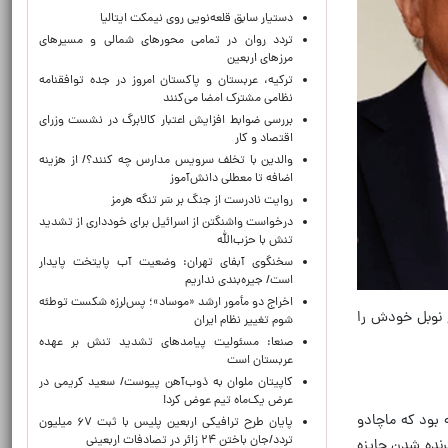
دستیار سابق قلعه‌نویی روی نیمکت ایتالیا
تردد روان در تمامی محورهای شمالی و مسیرهای
مرزهای اربعین
ترکیه، عربستان و پاکستان امروز در جده توافقنامه
نظامی مشترک امضا می‌کنند
بررسی ضوابط افزایش اعتبار کالابرگ در نشست وزرای
اقتصاد و کار
والدین با تخلف سرویس مدارس چه کنند؟/ از هزینه
اضافه تا معطلی دانش‌آموز
روایت نادرست از جنگ بر سَر تنگه هرمز
درخواست واشنگتن از اسرائیل برای خودداری از تشدید
تنش با حزب‌الله
سخنگوی آبفای تهران: وضعیت آب پایتخت پایدار
است/ جیره‌بندی نداریم
اخراج دو مأمور ارشد «موساد»؛ پس‌لرزه شکست توطئه
لح نوبل خودش را
شوم تغییر نظام ایران
صنعا: مسئولیت پیامدهای تشدید تنش بر عهده
عربستان است
کاپیتان ملوان به ذوب‌آهن پیوست/ سعید کریمی در
عرض یک‌ماه تیم عوض کرد!
 بود که ماچادو
پایان طرح ترافیکی اربعین پلیس با ثبت ۶۷ میلیون
تردد/جان باختن ۲۴ زائر در تصادفات اربعینی
برنده شدن جایزه