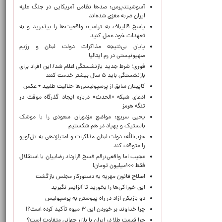
آسوشیتدپرس: صدها نظامی آمریکایی در جنگ علیه
ایران ضربه مغزی شده‌اند
پاسخ قالیباف به ترامپ: واقعیت‌ها را بپذیرید و به
تعهدات خود عمل کنید
پایان بی‌نتیجه مذاکرات دولت لبنان و رژیم
صهیونیستی در رم ایتالیا
فوری؛ شرط جدید بازنشستگی اعلام شد/ این افراد برای
بازنشستگی باید ۵ سال بیشتر خدمت کنند
کاپیتان سابق از پرسپولیسی‌ها حلالیت طلبید + عکس
ادعای شبکه «الحدث» درباره ایجاد گذرگاه موقت در
تنگه هرمز
یحیی سریع: مواضع مزدوران سعودی را با موشک
بالستیک و پهپاد در هم شکستیم
حزب‌الله: دولت لبنان مذاکرات و امتیازدهی به تل‌آویو
را متوقف کند
عجیب اما واقعی:رقم فسخ قرارداد رضاییان با استقلال
فقط ۱۰۰میلیون تومان!
اصلاح قانون مهریه به دستورکار مجلس بازگشت
این خوراکی‌ها را بخورید تا آلزایمر نگیرید
دو بازیکن آزاد در راه پیوستن به پرسپولیس
چرا خداوند بر خوردن این ۳ میوه تأکید کرده است؟!
چرا قیمت طلا در ایران با بازار جهانی متفاوت است؟