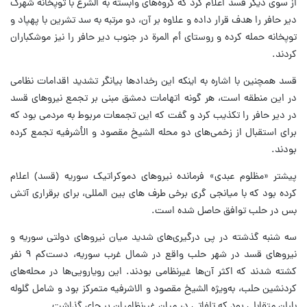
از سوی دیگر قسد اعلام کرد که گروه‌های وابسته به الشرع با توپخانه شهرک
دیر حافر را هدف قرار داده و علاوه بر آن، دو مرتبه به سد تشرین با پهپاد و
توپخانه حمله کرده و روستای أم المرة در جنوب دیر حافر را نیز موشکباران
کردند.
قسد همچنین با اشاره به اینکه این رخدادها بیانگر تشدید اقدامات نظامی
در این منطقه است، هر گونه اتهامات دمشق مبنی بر تجمع نیروهای قسد
در دیر حافر را تکذیب کرد و گفت که این تجمعات مربوط به مردمی بود که
برای استقبال از زخمی‌های دو محله الشیخ مقصود و الأشرفیه تجمع کرده
بودند.
پیشتر «مظلوم عبدی» فرمانده نیروهای دموکراتیک سوریه (قسد) اعلام
کرده بود که با میانجی گری برخی طرف های بین المللی، برای برقراری آتش
بس در حلب توافق حاصل شده است.
سه شنبه گذشته در پی درگیری‌های شدید میان نیروهای دولتی سوریه و
نیروهای قسد در شهر حلب واقع در شمال غرب سوریه، دست‌کم ۹ نفر
کشته شدند که اکثر آن‌ها غیرنظامی بودند. این رویارویی‌ها در محله‌های
کردنشین حلب، به‌ویژه الشیخ مقصود و الاشرفیه متمرکز بود و شامل گلوله
باران متقابلی بود که تلفاتی در میان غیرنظامیان بر جای گذاشت.