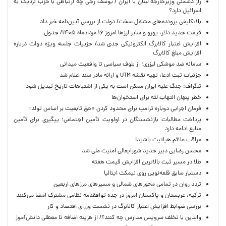
راز دشمنی وزیرخارجه لبنان با ایران / یوسف رجی چه ارتباطی با حزب نزدیک به
اسرائیل دارد؟
بلاتکلیفی پرونده‌های مشاغل سخت/ دولت از بررسی آیین‌نامه خبر داد
قیمت جدید دلار، یورو و سایر ارزها امروز ۱۶ مردادماه ۱۴۰۵/ جدول
افزایش اعتبار کالابرگ الکترونیکی جدی شد/ جزییات جلسه ویژه دولت درباره
افزایش مبلغ کالابرگ
سامانه ضد موشکی لیزری؛ از بلوف سیاسی تا واقعیت میدانی
جزئیات ثبت ادعا، تهیه نقشه UTM و ارائه مادر سند اعلام شد
تلگراف: جنگ علیه ایران ممکن است به یکی از اشتباهات تاریخ تبدیل شود
خطر پنهان التهاب لثه برای استخوان‌ها
فرمان اجرایی دوباره ترامپ برای محدود کردن «حق تابعیت بر اساس تولد»
پرداخت مطالبات بازنشستگان در اولویت تأمین اجتماعی؛ پیگیری برای تأمین
منابع ادامه دارد
مراقب علائم هپاتیت باشید!
محسن رضایی دبیر جدید شورایعالی امنیت ملی شد
طلا در مسیر ثبت بالاترین افزایش قیمت هفته
دستیار سابق قلعه‌نویی روی نیمکت ایتالیا
تردد روان در تمامی محورهای شمالی و مسیرهای مرزهای اربعین
ترکیه، عربستان و پاکستان امروز در جده توافقنامه نظامی مشترک امضا می‌کنند
بررسی ضوابط افزایش اعتبار کالابرگ در نشست وزرای اقتصاد و کار
والدین با تخلف سرویس مدارس چه کنند؟/ از هزینه اضافه تا معطلی دانش‌آموز