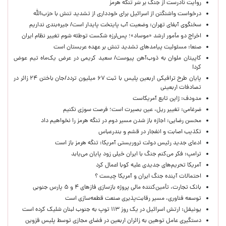
روایت نادرست از جنگ بر سَر تنگه هرمز
درخواست واشنگتن از اسرائیل برای خودداری از تشدید تنش با حزب‌الله
سخنگوی آبفای تهران: وضعیت آب پایتخت پایدار است/ جیره‌بندی نداریم
اخراج دو مأمور ارشد «موساد»؛ پس‌لرزه شکست توطئه شوم تغییر نظام ایران
صنعا: مسئولیت پیامدهای تشدید تنش بر عهده عربستان است
کاپیتان ملوان به ذوب‌آهن پیوست/ سعید کریمی در عرض یک‌ماه تیم عوض
کرد!
پایان طرح ترافیکی اربعین پلیس با ثبت ۶۷ میلیون تردد/جان باختن ۲۴ زائر در
تصادفات اربعینی
مدودف: ژاپن تابع آمریکاست
ضرغامی: تغییر ریل، عین بصیرت است؛ فرصت سوزی نکنیم
محسن رضایی: اجازه باز شدن مسیر دوم در تنگه هرمز را نخواهیم داد
تکذیب اصابت و انفجار در قشم و بندرعباس
ادعای جدید رئیس دولت تروریستی آمریکا: تنگه هرمز باز است
ترامپ: فکر می‌کنم جنگ با ایران خیلی زود پایان می‌یابد
آمریکا تحریم‌های جدیدی علیه کوبا اعمال کرد
احتمالات آینده جنگ ایران و آمریکا چیست ؟
بانک تجارت، تأمین‌کننده مالی پروژه بازسازی فازهای ۴ و ۵ پارس جنوبی
توسعه فناوری، مسیر رقابت‌پذیری صنعت قطعه‌سازی است
یونیفل: ارتش اسرائیل در یک روز ۱۱۳ توپ به جنوب لبنان شلیک کرده است
دستگیری عامل توهین به زائران اربعین در فضای مجازی توسط پلیس قزوین