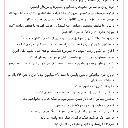
دستیار سابق قلعه‌نویی روی نیمکت ایتالیا
تردد روان در تمامی محورهای شمالی و مسیرهای مرزهای اربعین
ترکیه، عربستان و پاکستان امروز در جده توافقنامه نظامی مشترک امضا می‌کنند
بررسی ضوابط افزایش اعتبار کالابرگ در نشست وزرای اقتصاد و کار
والدین با تخلف سرویس مدارس چه کنند؟/ از هزینه اضافه تا معطلی دانش‌آموز
روایت نادرست از جنگ بر سَر تنگه هرمز
درخواست واشنگتن از اسرائیل برای خودداری از تشدید تنش با حزب‌الله
سخنگوی آبفای تهران: وضعیت آب پایتخت پایدار است/ جیره‌بندی نداریم
اخراج دو مأمور ارشد «موساد»؛ پس‌لرزه شکست توطئه شوم تغییر نظام ایران
صنعا: مسئولیت پیامدهای تشدید تنش بر عهده عربستان است
کاپیتان ملوان به ذوب‌آهن پیوست/ سعید کریمی در عرض یک‌ماه تیم عوض
کرد!
پایان طرح ترافیکی اربعین پلیس با ثبت ۶۷ میلیون تردد/جان باختن ۲۴ زائر در
تصادفات اربعینی
مدودف: ژاپن تابع آمریکاست
ضرغامی: تغییر ریل، عین بصیرت است؛ فرصت سوزی نکنیم
محسن رضایی: اجازه باز شدن مسیر دوم در تنگه هرمز را نخواهیم داد
تکذیب اصابت و انفجار در قشم و بندرعباس
ادعای جدید رئیس دولت تروریستی آمریکا: تنگه هرمز باز است
ترامپ: فکر می‌کنم جنگ با ایران خیلی زود پایان می‌یابد
آمریکا تحریم‌های جدیدی علیه کوبا اعمال کرد