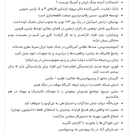
احتمالات آینده جنگ ایران و آمریکا چیست ؟
بانک تجارت، تأمین‌کننده مالی پروژه بازسازی فازهای ۴ و ۵ پارس جنوبی
توسعه فناوری، مسیر رقابت‌پذیری صنعت قطعه‌سازی است
یونیفل: ارتش اسرائیل در یک روز ۱۱۳ توپ به جنوب لبنان شلیک کرده است
دستگیری عامل توهین به زائران اربعین در فضای مجازی توسط پلیس قزوین
پزشکیان: باید افراد کارآمدتر را به کار گرفت/ کاری می کنیم در معیشت مردم
مشکلی پیش نیاید
آسوشیتدپرس: صدها نظامی آمریکایی در جنگ علیه ایران ضربه مغزی شده‌اند
پاسخ قالیباف به ترامپ: واقعیت‌ها را بپذیرید و به تعهدات خود عمل کنید
پایان بی‌نتیجه مذاکرات دولت لبنان و رژیم صهیونیستی در رم ایتالیا
فوری؛ شرط جدید بازنشستگی اعلام شد/ این افراد برای بازنشستگی باید ۵ سال
بیشتر خدمت کنند
کاپیتان سابق از پرسپولیسی‌ها حلالیت طلبید + عکس
ادعای شبکه «الحدث» درباره ایجاد گذرگاه موقت در تنگه هرمز
یحیی سریع: مواضع مزدوران سعودی را با موشک بالستیک و پهپاد در هم
شکستیم
حزب‌الله: دولت لبنان مذاکرات و امتیازدهی به تل‌آویو را متوقف کند
عجیب اما واقعی:رقم فسخ قرارداد رضاییان با استقلال فقط ۱۰۰میلیون تومان!
اصلاح قانون مهریه به دستورکار مجلس بازگشت
این خوراکی‌ها را بخورید تا آلزایمر نگیرید
دو بازیکن آزاد در راه پیوستن به پرسپولیس