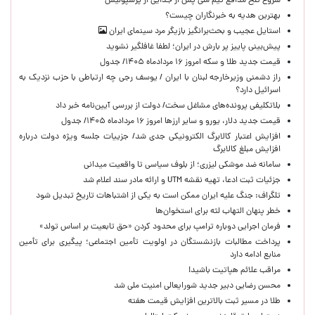
شروع تلخ مدافع تیم ملی پس از جدایی از پرسپولیس
بهترین هدیه به خبرنگاران چیست؟
استایل عجیب و بحث‌برانگیز بازیگر مرد سینمای ایران
پیش‌بینی پاییز پر بارش در ایران؛ لطفا غافلگیر نشوید
قیمت جدید طلا و سکه امروز ۱۶ مردادماه ۱۴۰۵/ جدول
راز دشمنی وزیرخارجه لبنان با ایران / یوسف رجی چه ارتباطی با حزب نزدیک به
اسرائیل دارد؟
بلاتکلیفی پرونده‌های مشاغل سخت/ دولت از بررسی آیین‌نامه خبر داد
قیمت جدید دلار، یورو و سایر ارزها امروز ۱۶ مردادماه ۱۴۰۵/ جدول
افزایش اعتبار کالابرگ الکترونیکی جدی شد/ جزییات جلسه ویژه دولت درباره
افزایش مبلغ کالابرگ
سامانه ضد موشکی لیزری؛ از بلوف سیاسی تا واقعیت میدانی
جزئیات ثبت ادعا، تهیه نقشه UTM و ارائه مادر سند اعلام شد
تلگراف: جنگ علیه ایران ممکن است به یکی از اشتباهات تاریخ تبدیل شود
خطر پنهان التهاب لثه برای استخوان‌ها
فرمان اجرایی دوباره ترامپ برای محدود کردن «حق تابعیت بر اساس تولد»
پرداخت مطالبات بازنشستگان در اولویت تأمین اجتماعی؛ پیگیری برای تأمین
منابع ادامه دارد
مراقب علائم هپاتیت باشید!
محسن رضایی دبیر جدید شورایعالی امنیت ملی شد
طلا در مسیر ثبت بالاترین افزایش قیمت هفته