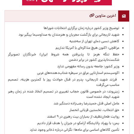
آخرین عناوین
توضیح وزیر کشور درباره زمان برگزاری انتخابات شوراها
شهید لاریجانی برای بازگشت مجریان و هنرمندان به صداوسیما پیگیر بود
کاهش نسبی دمای تهران از سه‌شنبه
عراقچی: اکنون هیچ مذاکره‌ای با آمریکا نداریم
حفظ تنگه هرمز تا پذیرفتن همه شروط ایران/ خبرنگاران تصویرگر
شکست‌ناپذیری کشور در برابر دشمن
وزیر کشور: جامعه بدون رسانه مفهومی ندارد
اکوسیستم استارتاپی عراق در سیطره شتاب‌دهنده‌‌های غربی
فرزند شهید لاریجانی: پدرم در قبال حوادث روز با کمترین هزینه، تصمیم
مناسب می‌گرفت
زینی‌وند: در خصوص قانون حجاب تغییری در تصمیم اتخاذ شده در زمان رهبر
شهید ایجاد نشده است
عامل اصلی قتل حمیدرضا رجب‌زاده دستگیر شد
حق انتخاب، نخستین قربانی انحصار
روایت طحان‌نظیف از بمباران بیت رهبری در ۹ اسفند
یمن: با پهپاد پالایشگاه آرامکو در جیزان را هدف قرار دادیم
تأمین کالاهای اساسی برای ماه‌ها؛ نگرانی درباره ذخایر وجود ندارد