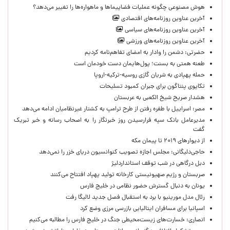
هوش مصنوعی چگونه عملیات فضاپیماها و ماهواره‌ها را تغییر می‌دهد؟
آخرین عناوین روزنامه‌های اقتصادی
آخرین عناوین روزنامه‌های سیاسی
آخرین عناوین روزنامه‌های ورزشی
حضرتی: دشمن را وادار به امضای تفاهم‌نامه کردیم
طعنه همتی به بسنت؛ پول‌هایمان دست خودمان است
حمله پهپادی به شریان گازی روسیه-ترکیه-اروپا
تکاپوی پنتاگون برای جبران کمبود تسلیحات
هشدار صریح شیخ الکعبی به عربستان
مصر: اسراییل با طفره رفتن از طرح ترامپ به کشتار غیرنظامیان ادامه می‌دهد
مدیرعامل بانک سپه فرارسیدن روز خبرنگار را به اصحاب رسانه و خبر تبریک
گفت
از دیوارهای ۲۰۱۹ تا پیمان مکه
حاجی‌دلیگانی: مجلس اجازه تصویب کنوانسیون دریای خزر را نمی‌دهد
دبل درگاهی در شب توقف استانداردلیژ
صربستان و رژیم صهیونیستی کارخانه تولید پهپاد افتتاح می‌کنند
یونان به دنبال گسترش حضور نظامی در خلیج فارس
رئال مدل مورینیو با برد به استقبال فصل جدید لالیگا رفت
اسپانیا برای مسافران ایتالیایی بازرسی مرزی وضع کرد
انصاری: خسارت‌های زیست‌محیطی جنگ در خلیج فارس را مطالبه‌ می‌کنیم