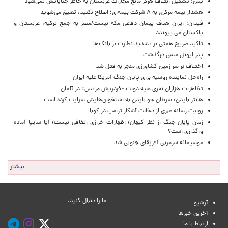
یمن: تشکیل ائتلاف هرگز مانع مجازات عربستان به خاطر جنایاتش نمی‌شود
هشدار بیمه مرکزی به ۸ شرکت بیمه‌ای؛ اصلاح نکنید، تعلیق می‌شوید
فیدان: ایران هدف پیمان دفاعی مکه نیست/مصر به جمع ترکیه، عربستان و
پاکستان می پیوندد
تاکید صریح همتی بر تشدید نظارت بر بانک‌ها
پدر لیونل مسی درگذشت
اختلاف بر سر زمین کشاورزی منجر به قتل شد
راه‌حل نماینده روسیه برای پایان جنگ آمریکا علیه ایران
تظاهرات هزاران نفری علیه دولت «فردریش مرتس» در آلمان
هانتر بایدن: سرطان جو بایدن به استخوان‌هایش سرایت کرده است
روایت رسانه عبری از دخالت آشکار ترامپ در کوبا
زمان پایان جنگ از نظر کیهان/ اظهارات خرازی اتفاقی نیست/ آیا سایپا آماده
واگذاری است؟
موسیمانه سرمربی آفریقای جنوبی شد
بیشتر
ما را دنبال کنید.
آرشیو
آخرین خبرها
ارتباط با ما