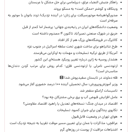
راهکار جنبش النجباء عراق، دیپلماسی برای حل مشکل با عربستان
ویتکاف و کوشنر «ممکن است» به مسکو بروند
صدورگواهینامه موتورسیکلت برای زنان؛ در آینده نزدیک/ تردد بانوان با موتور به‌
صرفه‌تر است
وضعیت دانشگاه‌های ایران در رتبه‌بندی جهانی؛ پرشمار اما کمتر از قبل
حریق در شهرک صنعتی نصیرآباد تاکنون ۴ مصدوم داشته است
کالابرگ در فروشگاه‌های بزرگ هم از کار افتاد
طرح نتانیاهو برای ساخت شهری تحت سلطه اسرائیل در جنوب غزه
آمریکا از طریق ترکیه تسلیحات و مهمات به اوکراین می‌فرستد
هشدار روسیه به ژاپن درباره تغییر رویکرد هسته‌ای این کشور
ارتودنسی نامرئی یا ارتودنسی فلزی؛ کدام روش برای مرتب کردن دندان‌ها
مناسب‌تر است؟
قله دماوند در تابستان سفیدپوش شد!
وزیر آموزش‌وپرورش: سال تحصیلی آینده ۱۰۰ درصد حضوری آغاز می‌شود
تاسیسات آرامکو منفجر شد
عامل افزایش قبوض آب و برق برخی مشترکان چه بود؟
اقتصاد در میدان جنگ؛ نسخه‌های تعدیل یا راهبرد اقتصاد مقاومتی؟
تکاپوی پنتاگون برای جبران کمبود تسلیحات
هوای تهران در وضعیت قابل‌قبول
عراقچی: مذاکرات با عمان برای تعیین مسیر موقت تقریبا به نتیجه نزدیک است
اشتباهات مراقبت از پوست در روزهای گرم