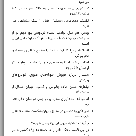
می‌شود
۱۷ تجاوز رژیم صهیونیستی به خاک سوریه در ۴۸
ساعت گذشته
تکلیف مدیرعامل استقلال قبل از لیگ مشخص می
شود
ونس هم مثل ترامپ است/ فردوسی پور مهم تر از
معیشت مردم؟!/ هدف آمریکا خطرناک جلوه دادن ایران
است
اتحادیه اروپا ۵ فرد مرتبط با صنایع دفاعی روسیه را
تحریم کرد
افزایش خطر ابتلا به سرطان مری با نوشیدن چای بالاتر
از دمای ۶۵ درجه
هشدار درباره فروش حواله‌های صوری خودروهای
وارداتی
یکطرفه شدن جاده چالوس و آزادراه تهران–شمال از
ساعت ۱۴
انصارالله: متجاوزان سعودی در یمن در امان نخواهند
بود
علی اکبری: دشمن در مقابل ایران شکست مفتضحانه‌ای
خورده است
چگونه به «کیف پول ایران» وصل شویم؟
پوتین قصد محک ناتو را با حمله به یک کشور عضو
دارد