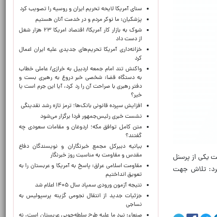
سنای آمریکا لایحه تحریم ایران و روسیه را تصویب کرد
پزشکیان: ما نوکر مردم و در خدمت آنان هستیم
شوک به بازار کار آمریکا/ اقتصاد امریکا ۲۳ هزار شغل
از دست داد
خزانه‌داری آمریکا تحریم‌های جدیدی علیه ایران اعمال
کرد
واکنش تند امام جمعه اردبیل به خرازی/ عاملی خطاب
به دستگاه قضا: شخصی خبر دروغ به رهبری بست و
دفتر رهبری با صراحت آن را رد کرد، آیا این جرم است یا
خیر؟
افزایش سپرده قانونی بانک‌ها؛ ترمز تازه رشد نقدینگی
نشست خبری رئیس‌جمهور فردا برگزار می‌شود
متن کامل توافق مکه؛ اردوغان و مقامات سعودی چه
گفتند؟
بیانیه دبیرکل مجمع خبرنگاران و نویسندگان دفاع
مقدس و مقاومت به مناسبت روز خبرنگار
ت یکی از پرسنل
مقاومت اسلامی عراق: پاسخ به آمریکا و عربستان را به
کرد: تلاش جهت
تعویق انداختیم
نتیجه آزمون ورودی سمپاد سال ۱۴۰۵ اعلام شد
جزئیات جدید از انتقال نجومی گزینه پرسپولیس به
نساجی
صنعاء: نبرد ما علیه طرح سلطه‌جویی عربستان است، نه