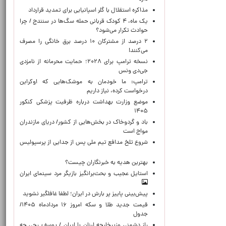
مذاکره استقلال با گلر اسپانیایی برای تمدید قرارداد
یک ماه، ۴ کودک قربانی حمله سگ‌ها در سنندج / چرا
حوادث تکرار می‌شود؟
۲ درصد از مشترکان ۱۰ درصد برق خانگی را مصرف
می‌کنند!
نسخه ترامپ برای ۲۰۲۸؛ حمایت محرمانه از نامزدی
جی‌دی ونس
ترامپ: ما خودمان به موشک‌هایی که اوکراین
درخواست کرده، نیاز داریم
موضع وزارت بهداشت درباره ظرفیت پزشکی کنکور
۱۴۰۵
باد و گردوخاک در بخش‌هایی از کشور/ دریای مازندران
مواج است
شروع تلخ مدافع تیم ملی پس از جدایی از پرسپولیس
بهترین هدیه به خبرنگاران چیست؟
استایل عجیب و بحث‌برانگیز بازیگر مرد سینمای ایران
پیش‌بینی پاییز پر بارش در ایران؛ لطفا غافلگیر نشوید
قیمت جدید طلا و سکه امروز ۱۶ مردادماه ۱۴۰۵/
جدول
راز دشمنی وزیرخارجه لبنان با ایران / یوسف رجی چه