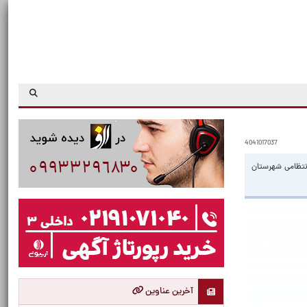
4041017037
نتظامی شهرستان
آخرین عناوین