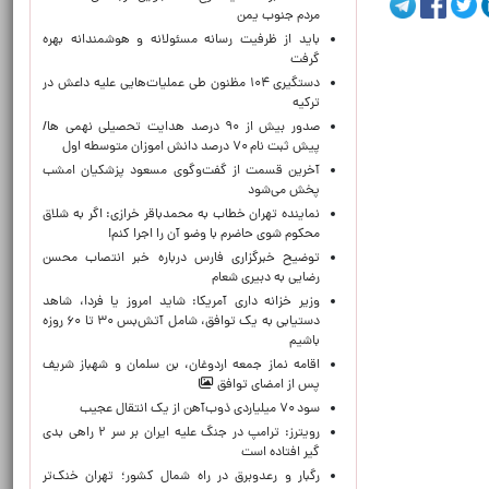
مردم جنوب یمن
باید از ظرفیت رسانه مسئولانه و هوشمندانه بهره
گرفت
دستگیری ۱۰۴ مظنون طی عملیات‌هایی علیه داعش در
ترکیه
صدور بیش از ۹۰ درصد هدایت تحصیلی نهمی ها/
پیش ثبت نام ۷۰ درصد دانش اموزان متوسطه اول
آخرین قسمت از گفت‌وگوی مسعود پزشکیان امشب
پخش می‌شود
نماینده تهران خطاب به محمدباقر خرازی: اگر به شلاق
محکوم شوی حاضرم با وضو آن را اجرا کنم!
توضیح خبرگزاری فارس درباره خبر انتصاب محسن
رضایی به دبیری شعام
وزیر خزانه داری آمریکا: شاید امروز یا فردا، شاهد
دستیابی به یک توافق، شامل آتش‌بس ۳۰ تا ۶۰ روزه
باشیم
اقامه نماز جمعه اردوغان، بن ‌سلمان و شهباز شریف
پس از امضای توافق
سود ۷۰ میلیاردی ذوب‌آهن از یک انتقال عجیب
رویترز: ترامپ در جنگ علیه ایران بر سر ۲ راهی بدی
گیر افتاده است
رگبار و رعدوبرق در راه شمال کشور؛ تهران خنک‌تر