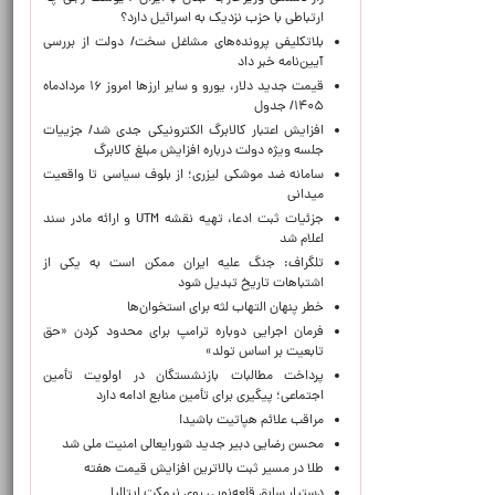
ارتباطی با حزب نزدیک به اسرائیل دارد؟
بلاتکلیفی پرونده‌های مشاغل سخت/ دولت از بررسی
آیین‌نامه خبر داد
قیمت جدید دلار، یورو و سایر ارزها امروز ۱۶ مردادماه
۱۴۰۵/ جدول
افزایش اعتبار کالابرگ الکترونیکی جدی شد/ جزییات
جلسه ویژه دولت درباره افزایش مبلغ کالابرگ
سامانه ضد موشکی لیزری؛ از بلوف سیاسی تا واقعیت
میدانی
جزئیات ثبت ادعا، تهیه نقشه UTM و ارائه مادر سند
اعلام شد
تلگراف: جنگ علیه ایران ممکن است به یکی از
اشتباهات تاریخ تبدیل شود
خطر پنهان التهاب لثه برای استخوان‌ها
فرمان اجرایی دوباره ترامپ برای محدود کردن «حق
تابعیت بر اساس تولد»
پرداخت مطالبات بازنشستگان در اولویت تأمین
اجتماعی؛ پیگیری برای تأمین منابع ادامه دارد
مراقب علائم هپاتیت باشید!
محسن رضایی دبیر جدید شورایعالی امنیت ملی شد
طلا در مسیر ثبت بالاترین افزایش قیمت هفته
دستیار سابق قلعه‌نویی روی نیمکت ایتالیا