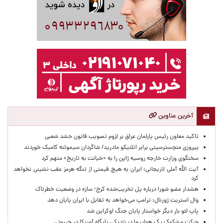
آخرین عناوین
تاکید معاون رئیس پارلمان عراق بر لزوم تصویب قانون حشد شعبی
پیروزی منچسترسیتی برابر اتلتیکو مادرید/ شاگردان سیموئنه کامبک خوردند
سخنگوی وزارت خارجه روسیه ژاپن را به «خیانت به تاریخ» متهم کرد
آیت الله آملی لاریجانی: ایران به هیچ قیمتی از تنگه هرمز عقب نشینی نخواهد
کرد
هشدار عضو شورا درباره پل تخریب‌شده کرج؛ سازه در وضعیت خطرناک
وال‌ استریت ژورنال: ترامپ می‌خواهد به تقابل با ایران پایان دهد
پاپ لئو بار دیگر خواستار پایان جنگ اوکراین شد
حرکت مشکوک یک هواپیما در نزدیکی پایگاه آمریکا در جیبوتی