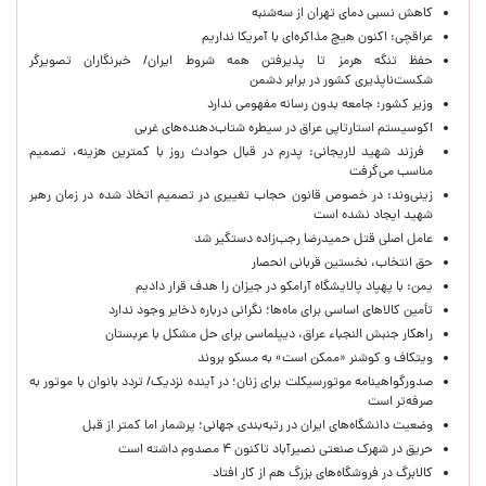
کاهش نسبی دمای تهران از سه‌شنبه
عراقچی: اکنون هیچ مذاکره‌ای با آمریکا نداریم
حفظ تنگه هرمز تا پذیرفتن همه شروط ایران/ خبرنگاران تصویرگر
شکست‌ناپذیری کشور در برابر دشمن
وزیر کشور: جامعه بدون رسانه مفهومی ندارد
اکوسیستم استارتاپی عراق در سیطره شتاب‌دهنده‌‌های غربی
فرزند شهید لاریجانی: پدرم در قبال حوادث روز با کمترین هزینه، تصمیم
مناسب می‌گرفت
زینی‌وند: در خصوص قانون حجاب تغییری در تصمیم اتخاذ شده در زمان رهبر
شهید ایجاد نشده است
عامل اصلی قتل حمیدرضا رجب‌زاده دستگیر شد
حق انتخاب، نخستین قربانی انحصار
یمن: با پهپاد پالایشگاه آرامکو در جیزان را هدف قرار دادیم
تأمین کالاهای اساسی برای ماه‌ها؛ نگرانی درباره ذخایر وجود ندارد
راهکار جنبش النجباء عراق، دیپلماسی برای حل مشکل با عربستان
ویتکاف و کوشنر «ممکن است» به مسکو بروند
صدورگواهینامه موتورسیکلت برای زنان؛ در آینده نزدیک/ تردد بانوان با موتور به‌
صرفه‌تر است
وضعیت دانشگاه‌های ایران در رتبه‌بندی جهانی؛ پرشمار اما کمتر از قبل
حریق در شهرک صنعتی نصیرآباد تاکنون ۴ مصدوم داشته است
کالابرگ در فروشگاه‌های بزرگ هم از کار افتاد