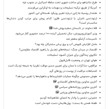
طرح نتانیاهو برای ساخت شهری تحت سلطه اسرائیل در جنوب غزه
آمریکا از طریق ترکیه تسلیحات و مهمات به اوکراین می‌فرستد
هشدار روسیه به ژاپن درباره تغییر رویکرد هسته‌ای این کشور
ارتودنسی نامرئی یا ارتودنسی فلزی؛ کدام روش برای مرتب کردن دندان‌ها
مناسب‌تر است؟
قله دماوند در تابستان سفیدپوش شد!
وزیر آموزش‌وپرورش: سال تحصیلی آینده ۱۰۰ درصد حضوری آغاز می‌شود
تاسیسات آرامکو منفجر شد
عامل افزایش قبوض آب و برق برخی مشترکان چه بود؟
اقتصاد در میدان جنگ؛ نسخه‌های تعدیل یا راهبرد اقتصاد مقاومتی؟
تکاپوی پنتاگون برای جبران کمبود تسلیحات
هوای تهران در وضعیت قابل‌قبول
عراقچی: مذاکرات با عمان برای تعیین مسیر موقت تقریبا به نتیجه نزدیک است
اشتباهات مراقبت از پوست در روزهای گرم
هوش مصنوعی چگونه عملیات فضاپیماها و ماهواره‌ها را تغییر می‌دهد؟
آخرین عناوین روزنامه‌های اقتصادی
آخرین عناوین روزنامه‌های سیاسی
آخرین عناوین روزنامه‌های ورزشی
حضرتی: دشمن را وادار به امضای تفاهم‌نامه کردیم
طعنه همتی به بسنت؛ پول‌هایمان دست خودمان است