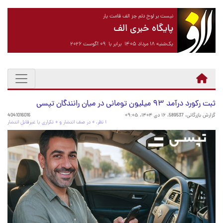
نیست بر لوح دلم جز الف قامت یار
پایگاه خبری الف
یک‌شنبه ۱۸ مرداد ۱۴۰۵ برابر با ۰۹ آگوست ۲۰۲۶
ثبت رکورد درآمد ۹۳ میلیون تومانی در میان رانندگان تپسی
گزارش بازرگانی، 589537،
۱۶ دی ۱۴۰۴، ۰۹:۰۵
4041016016
۱ نظر، ۰ در صف انتشار و ۰ تکراری یا غیرقابل انتشار