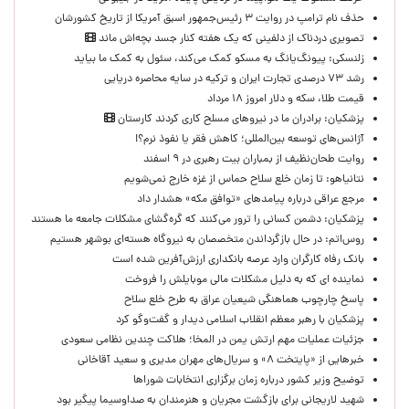
حذف نام ترامپ در روایت ۳ رئیس‌جمهور اسبق آمریکا از تاریخ کشورشان
تصویری دردناک از دلفینی که یک هفته کنار جسد بچه‌اش ماند
زلنسکی: پیونگ‌یانگ به مسکو کمک می‌کند، سئول به کمک ما بیاید
رشد ۷۳ درصدی تجارت ایران و ترکیه در سایه محاصره دریایی
قیمت طلا، سکه و دلار امروز ۱۸ مرداد
پزشکیان: برادران ما در نیروهای مسلح کاری کردند کارستان
آژانس‌های توسعه بین‌المللی؛ کاهش فقر یا نفوذ نرم؟!
روایت طحان‌نظیف از بمباران بیت رهبری در ۹ اسفند
نتانیاهو: تا زمان خلع سلاح حماس از غزه خارج نمی‌شویم
مرجع عراقی درباره پیامدهای «توافق مکه» هشدار داد
پزشکیان: دشمن کسانی را ترور می‌کنند که گره‌گشای مشکلات جامعه ما هستند
روس‌اتم: در حال بازگرداندن متخصصان به نیروگاه هسته‌ای بوشهر هستیم
بانک رفاه کارگران وارد عرصه بانکداری ارزش‌آفرین شده است
نماینده ای که به دلیل مشکلات مالی موبایلش را فروخت
پاسخ چارچوب هماهنگی شیعیان عراق به طرح خلع سلاح
پزشکیان با رهبر معظم انقلاب اسلامی دیدار و گفت‌وگو کرد
جزئیات عملیات مهم ارتش یمن در المخا؛ هلاکت چندین نظامی سعودی
خبرهایی از «پایتخت ۸» و سریال‌های مهران مدیری و سعید آقاخانی
توضیح وزیر کشور درباره زمان برگزاری انتخابات شوراها
شهید لاریجانی برای بازگشت مجریان و هنرمندان به صداوسیما پیگیر بود