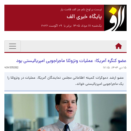
نیست بر لوح دلم جز الف قامت یار
پایگاه خبری الف
یک‌شنبه ۱۸ مرداد ۱۴۰۵ برابر با ۰۹ آگوست ۲۰۲۶
عضو کنگره آمریکا: عملیات ونزوئلا ماجراجویی امپریالیستی بود
۱۵ دی ۱۴۰۴، ۱۷:۱۵
4041015092
عضو ارشد دموکرات کمیته اطلاعاتی مجلس نمایندگان آمریکا، عملیات در ونزوئلا را
یک ماجراجویی امپریالیستی خواند.