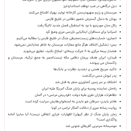
حاجی‌دلیگانی: مجلس اجازه تصویب کنوانسیون دریای خزر را نمی‌دهد
دبل درگاهی در شب توقف استانداردلیژ
صربستان و رژیم صهیونیستی کارخانه تولید پهپاد افتتاح می‌کنند
یونان به دنبال گسترش حضور نظامی در خلیج فارس
رئال مدل مورینیو با برد به استقبال فصل جدید لالیگا رفت
اسپانیا برای مسافران ایتالیایی بازرسی مرزی وضع کرد
انصاری: خسارت‌های زیست‌محیطی جنگ در خلیج فارس را مطالبه‌ می‌کنیم
یمن: تشکیل ائتلاف هرگز مانع مجازات عربستان به خاطر جنایاتش نمی‌شود
هشدار بیمه مرکزی به ۸ شرکت بیمه‌ای؛ اصلاح نکنید، تعلیق می‌شوید
فیدان: ایران هدف پیمان دفاعی مکه نیست/مصر به جمع ترکیه، عربستان و
پاکستان می پیوندد
تاکید صریح همتی بر تشدید نظارت بر بانک‌ها
پدر لیونل مسی درگذشت
اختلاف بر سر زمین کشاورزی منجر به قتل شد
راه‌حل نماینده روسیه برای پایان جنگ آمریکا علیه ایران
تظاهرات هزاران نفری علیه دولت «فردریش مرتس» در آلمان
هانتر بایدن: سرطان جو بایدن به استخوان‌هایش سرایت کرده است
روایت رسانه عبری از دخالت آشکار ترامپ در کوبا
زمان پایان جنگ از نظر کیهان/ اظهارات خرازی اتفاقی نیست/ آیا سایپا آماده
واگذاری است؟
موسیمانه سرمربی آفریقای جنوبی شد