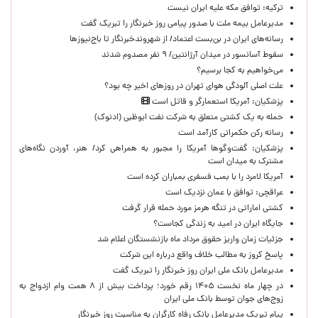
ترکیه: توافق مکه علیه ایران نیست
مدیرعامل بیمه ملت با صدور پیامی روز خبرنگار را تبریک گفت
رسانه‌های ایران در بن‌بست اعتماد/ از شهروندخبرنگار تا باج‌نیوزها
سقوط آسانسور در میدان آرژانتین/ ۹ نفر مصدوم شدند
می‌خواهیم به کجا برسیم؟
علت اصلی آلودگی هوای تهران در روزهای اخیر چه بود؟
پزشکیان: آمریکا استعمارگر و قاتل است
حمله به یک کشتی متعلق به شرکت نفت ابوظبی (ادنوک)
رسانه رکن حکمرانی کارآمد است
پزشکیان: گفت‌وگوها آمریکا را مجبور به همراهی کرد/ هنر، آوردن نگاه‌های
مشترک به میدان است
آمریکا لامرد را با بمب فسفری بمباران کرده است
عراقچی: توافق با عمان نزدیک است
کشتی اماراتی در تنگه هرمز مورد حمله قرار گرفت
جایگاه ایران در امید به زندگی کجاست؟
جزئیات زمان واریز حقوق مرداد ماه بازنشستگان اعلام شد
پاسخ کروز به مطالب خلاف واقع درباره این شرکت
مدیرعامل بانک ملی ایران روز خبرنگار را تبریک گفت
در چهار ماه نخست ۱۴۰۵ رقم خورد؛ پرداخت بیش از ۸ همت وام ازدواج به
زوج‌های جوان توسط بانک ملی ایران
پیام تبریک مدیرعامل بانک رفاه کارگران به مناسبت روز خبرنگار