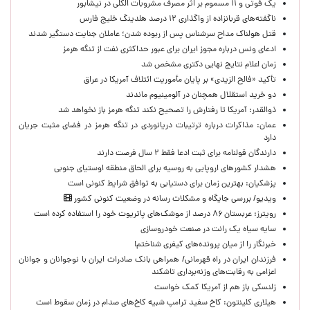
یک فوتی و ۱۱ مسموم بر اثر مصرف مشروبات الکلی در نیشابور
ناگفته‌های قربانزاده از واگذاری ۱۲ درصد هلدینگ خلیج فارس
قتل هولناک مداح سرشناس پس از ربوده شدن؛ عاملان جنایت دستگیر شدند
ادعای ونس درباره مجوز ایران برای عبور حداکثری نفت از تنگه هرمز
زمان اعلام نتایج نهایی دکتری مشخص شد
تأکید «فالح الزیدی» بر پایان مأموریت ائتلاف آمریکا در عراق
دو خرید استقلال همچنان در آلومینیوم ماندند
ذوالقدر: آمریکا تا رفتارش را تصحیح نکند تنگه هرمز باز نخواهد شد
عمان: مذاکرات درباره ترتیبات دریانوردی در تنگه هرمز در فضای مثبت جریان
دارد
دارندگان قولنامه برای ثبت ادعا فقط ۲ سال فرصت دارند
هشدار کشورهای اروپایی به روسیه برای الحاق منطقه اوستیای جنوبی
پزشکیان‌: بهترین زمان برای دستیابی به توافق شرایط کنونی است
ویدیو/ بررسی جایگاه و مشکلات رسانه در وضعیت کنونی کشور
رویترز: عربستان ۸۶ درصد از موشک‌های پاتریوت خود را استفاده کرده است
سایه سیاه یک رانت در صنعت خودروسازی
خبرنگار را از میان پرونده‌های کیفری شناختم!
​فرزندان ایران در راه قهرمانی/ همراهی بانک صادرات ایران با نوجوانان و جوانان
اعزامی به رقابت‌های وزنه‌برداری تاشکند
زلنسکی باز هم از آمریکا کمک خواست
هیلاری کلینتون: کاخ سفید ترامپ شبیه کاخ‌های صدام در زمان سقوط است