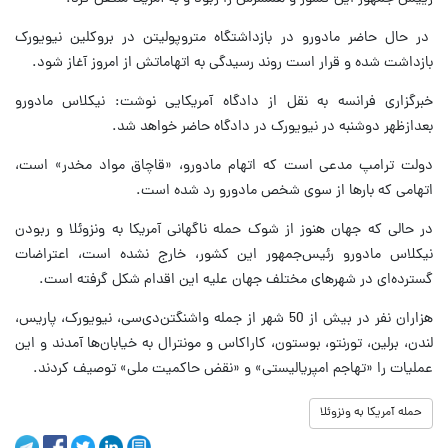
در حال حاضر مادورو در بازداشتگاه متروپولیتن در بروکلین نیویورک
بازداشت شده و قرار است روند رسیدگی به اتهاماتش از امروز آغاز شود.
خبرگزاری فرانسه به نقل از دادگاه آمریکایی نوشت: نیکلاس مادورو
بعدازظهر دوشنبه در نیویورک در دادگاه حاضر خواهد شد.
دولت ترامپ مدعی است که اتهام مادورو، «قاچاق مواد مخدر» است،
اتهامی که بارها از سوی شخص مادورو رد شده است.
در حالی که جهان هنوز از شوک حمله ناگهانی آمریکا به ونزوئلا و ربودن
نیکلاس مادورو رئیس‌جمهور این کشور، خارج نشده است، اعتراضات
گسترده‌ای در شهرهای مختلف جهان علیه این اقدام شکل گرفته است.
هزاران نفر در بیش از 50 شهر از جمله واشنگتن‌دی‌سی، نیویورک، پاریس،
لندن، برلین، تورنتو، بوستون، کاراکاس و مونترال به خیابان‌ها آمدند و این
عملیات را «تهاجم امپریالیستی» و «نقض حاکمیت ملی» توصیف کردند.
حمله آمریکا به ونزوئلا