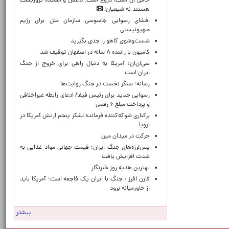
حامی آن است، دروغ است؛ داعش و القاعده تروریست
هستند نه شیعیان!
افشای رسوایی جاسوسی سازمان ملل برای رژیم
صهیونیستی
شست‌وشوی کاهو را جدی بگیرید
کامیون با راننده ۸ ساله در اصفهان توقیف شد
سی‌ان‌ان: آمریکا به دنبال راهی برای خروج از جنگ
ایران است
رسانه؛ سنگر نخست در جنگ روایت‌ها
رسوایی جدید برای رئیس فیفا/ ادعای رابطه غیراخلاقی
و پرداخت مبلغ ۶ رقمی
برکناری شوکه‌کننده فرمانده لشکر پنجم ارتش آمریکا در
اروپا
حركت در ميدان مين
پس‌لرزه‌های جنگ ایران؛ قیمت جهانی مواد غذایی به
شدت افزایش یافت
بهترین هدیه روز خبرنگار
فارن افرز : جنگ با ایران یک فاجعه است؛ آمریکا باید
از خاورمیانه برود
بیشتر