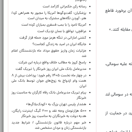
(ادنوک)
رسانه رکن حکمرانی کارآمد است
آن برخورد قاطع
پزشکیان: گفت‌وگوها آمریکا را مجبور به همراهی کرد/
هنر، آوردن نگاه‌های مشترک به میدان است
آمریکا لامرد را با بمب فسفری بمباران کرده است
قابله کنند.»
عراقچی: توافق با عمان نزدیک است
کشتی اماراتی در تنگه هرمز مورد حمله قرار گرفت
جایگاه ایران در امید به زندگی کجاست؟
جزئیات زمان واریز حقوق مرداد ماه بازنشستگان اعلام
شد
پاسخ کروز به مطالب خلاف واقع درباره این شرکت
نه علیه سومالی،
مدیرعامل بانک ملی ایران روز خبرنگار را تبریک گفت
در چهار ماه نخست ۱۴۰۵ رقم خورد؛ پرداخت بیش از ۸
همت وام ازدواج به زوج‌های جوان توسط بانک ملی
ایران
پیام تبریک مدیرعامل بانک رفاه کارگران به مناسبت روز
ه در سومالی لند
خبرنگار
هشدار پلیس تهران بزرگ به «کودک‌بلاگرها»
۵۰۰ هزارتومان وجه نقد و ۲۰۰ گیگ اینترنت رایگان،
ید در حمایت از
هدیه دولت به خبرنگاران به مناسبت روز خبرنگار
خبر مهم درباره قانون بازنشستگی / شرایط جدید
بازنشستگی زنان و مردان مشخص شد