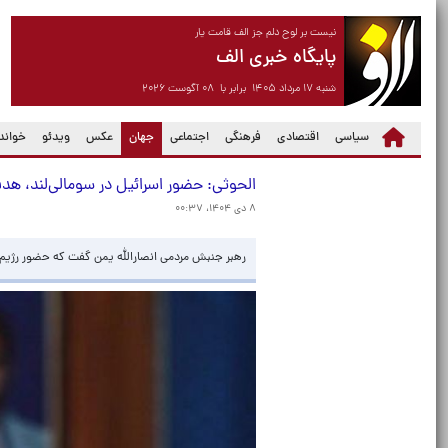
نیست بر لوح دلم جز الف قامت یار
پایگاه خبری الف
شنبه ۱۷ مرداد ۱۴۰۵ برابر با ۰۸ آگوست ۲۰۲۶
(current)
سیاسی
اقتصادی
فرهنگی
اجتماعی
جهان
عکس
ویدئو
خواندن
الحوثی: حضور اسرائیل در سومالی‌لند، ه
۸ دی ۱۴۰۴، ۰۰:۳۷
رهبر جنبش مردمی انصارالله یمن گفت که حضور رژیم