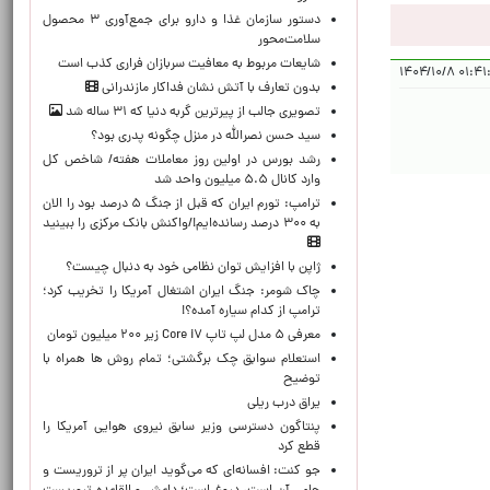
دستور سازمان غذا و دارو برای جمع‌آوری ۳ محصول
سلامت‌محور
شایعات مربوط به معافیت سربازان فراری کذب است
۰۱:۴۱:۲۰ ۱۴۰
بدون تعارف با آتش نشان فداکار مازندرانی
تصویری جالب از پیرترین گربه دنیا که ۳۱ ساله شد
سید حسن نصرالله در منزل چگونه پدری بود؟
رشد بورس در اولین روز معاملات هفته/ شاخص کل
وارد کانال ۵.۵ میلیون واحد شد
ترامپ: تورم ایران که قبل از جنگ ۵ درصد بود را الان
به ۳۰۰ درصد رسانده‌ایم!/واکنش بانک مرکزی را ببینید
ژاپن با افزایش توان نظامی خود به دنبال چیست؟
چاک شومر: جنگ ایران اشتغال آمریکا را تخریب کرد؛
ترامپ از کدام سیاره آمده؟!
معرفی ۵ مدل لپ تاپ Core i۷ زیر ۲۰۰ میلیون تومان
استعلام سوابق چک برگشتی؛ تمام روش ها همراه با
توضیح
یراق درب ریلی
پنتاگون دسترسی وزیر سابق نیروی هوایی آمریکا را
قطع کرد
جو کنت: افسانه‌ای که می‌گوید ایران پر از تروریست و