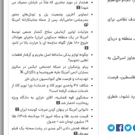
ا انجام خواهیم
هشدار در مورد مخدری که علناً در خیابان مصرف می
شود!
تصاویر آخرین وضعیت پل و تونل‌های محور
دف نظامی برای
بندرعباس–حاجی‌آباد پس از حمله جنایتکارانه آمریکا
جزئیات اولین آزمایش سلاح کشتار جمعی توسط
آمریکا در یک منطقه مسکونی ایران| ماجرای هولناک
 منطقه و دریای
خروج ۱۸۰ هزار گلوله ساچمه ای با حرارت بالا در لامرد
چگونه لوازم یدکی سانتافه اصل بخریم و گرفتار قطعات
اوز اسرائیل به
تقلبی نشویم؟
پیام پزشکیان در شبکه اجتماعی ایکس در سالروز
بمباران اتمی آمریکا علیه هیروشیما و ناگازاکی
 فلسطین، فرصت
تهدیدات و فرصت های کنوانسیون دریای خزر
شکاف ۴۷ واحدی تورم کالا و خدمات/ چرا تورم کالا از
خدمات سبقت گرفته است؟
رد نشود، خطری
سخنگوی قوه قضاییه: آقای خرازی به دادگاه ویژه
روحانیت احضار شد
ناتوانی آمریکا در پنهان کردن ضربات کوبنده ایران
قیمت جدید طلا و سکه امروز ۱۷ مردادماه ۱۴۰۵/ طلا
۱۹ میلیون تومان شد + جدول
لحظه‌ فحش دادن اکبر عبدی در پشت صحنه یک فیلم
معروف