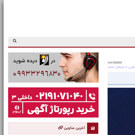
4041008001
آخرین عناوین