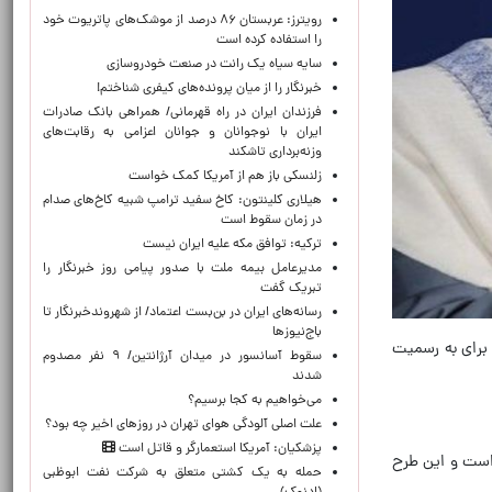
رویترز: عربستان ۸۶ درصد از موشک‌های پاتریوت خود
را استفاده کرده است
سایه سیاه یک رانت در صنعت خودروسازی
خبرنگار را از میان پرونده‌های کیفری شناختم!
​فرزندان ایران در راه قهرمانی/ همراهی بانک صادرات
ایران با نوجوانان و جوانان اعزامی به رقابت‌های
وزنه‌برداری تاشکند
زلنسکی باز هم از آمریکا کمک خواست
هیلاری کلینتون: کاخ سفید ترامپ شبیه کاخ‌های صدام
در زمان سقوط است
ترکیه: توافق مکه علیه ایران نیست
مدیرعامل بیمه ملت با صدور پیامی روز خبرنگار را
تبریک گفت
رسانه‌های ایران در بن‌بست اعتماد/ از شهروندخبرنگار تا
باج‌نیوزها
 برای به رسمیت
سقوط آسانسور در میدان آرژانتین/ ۹ نفر مصدوم
شدند
می‌خواهیم به کجا برسیم؟
علت اصلی آلودگی هوای تهران در روزهای اخیر چه بود؟
پزشکیان: آمریکا استعمارگر و قاتل است
 است و این طرح
حمله به یک کشتی متعلق به شرکت نفت ابوظبی