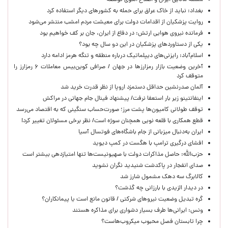
مسئله مانایی ایران و اصلاح الگوی توسعه
بغداد: نباید از خاک عراق برای حمله به کشورهای دیگر استفاده کرد
روایت پزشکیان از اقدامات دولت برای معیشت مردم امشب منتشر می‌شود
فرمانده نیروی هوایی ارتش: در دفاع از ایران، جان بر کف خواهیم بود
یکی از دستاوردهای پزشکیان در این دو سال چه بود؟
اسلام‌آباد: رایزنی‌های دیپلماتیک درباره منطقه و تنگه هرمز ادامه دارد
آخرین وضعیت بازار رمزارزها در جهان / صرافی کوین‌بیس معاملات ۶ رمزارز را
متوقف کرد
آلمان صدرنشین حداقل دستمزد اروپا از نظر قدرت خرید شد
اینفانتینو زیر بار استعفا نرفت/ پیشنهاد فینال جام جهانی در مراکش
توقف طولانی کامیون‌ها پشت مرز؛ صورت‌حساب سنگینی که به اقتصاد می‌رسد
قطع همکاری با قلعه نویی همچنان سوژه است/ نظر برخی مسئولان تغییر کرد!
ایران به‌دنبال میزبانی از جام باشگاه‌های فوتسال آسیا
افشای درگیری ترامپ با هگست در کمپ دیوید
حزب‌الله: حاصل مذاکرات دولت با صهیونیست‌ها تنها امتیازدهی‌ بیشتر است
صدای انفجار در پاکدشت شنیدید نگران نشوید
کالابرگ سه دهک مشمول شارز شد
در دیدار الزیدی با بارزانی چه گذشت؟
گره تبدیل وضعیت نیروهای شرکتی / قانون مانع است یا پیمانکاران؟
ونس: ایرانی‌ها طرف بسیار دشواری برای مذاکره هستند
چرا تابستان فصل محبوب میکروب‌هاست؟