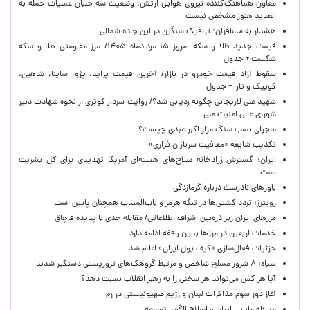
معاون هماهنگ‌کننده نیروی هوایی ارتش: وضعیت سه خلبان عملیات حمله به
العدید هنوز مشخص نیست
هشدار به مسافران؛ ترافیک سنگین در این جاده شمالی
قیمت جدید طلا و سکه امروز ۱۵ مردادماه ۱۴۰۵/ مرز مقاومتی طلا و سکه
شکست + جدول
سقوط آزاد قیمت خودرو در بازار/ آخرین قیمت پراید، پژو، ساینا، شاهین،
کوییک و تارا + جدول
شهید علی لاریجانی چگونه ردیابی شد؟/ روایت سردار کوثری از نحوه شهادت دبیر
شورای عالی امنیت ملی
ماجرای نصب سنگ مزار اکبر عبدی چیست؟
تکذیب شایعه «معافیت سربازان فراری»
ایران: گسترش زرادخانه سلاح‌های هسته‌ای آمریکا تهدیدی برای کل بشریت
است
باورهای نادرست درباره گرمازدگی
رویترز: تردد کشتی‌ها در تنگه هرمز و باب‌المندب همچنان پایین است
مرزهای ایران زیر ذره‌بین اشراف اطلاعاتی/ مقابله جدی با پدیده قاچاق
خدمات اربعین در مرزها بدون وقفه ادامه دارد
جزئیات فعال‌سازی «کیف پول ایران» اعلام شد
سپاه: ۸ شرور مسلح شاخص و مرتبط گروهک‌های تروریستی دستگیر شدند
آیا هر کس می‌تواند هر سخنی را به رهبر انقلاب نسبت دهد؟
آغاز دور سوم مذاکرات لبنان و رژیم صهیونیستی در رم