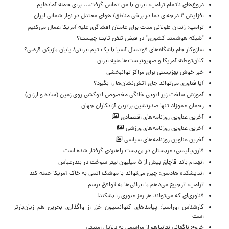
دروغ‌های ناتمام ترامپ: ایران با من تماس گرفت... برای حمله آماده‌ایم
افزایش ۲ درجه‌ای دما در برخی مناطق/ هوای معتدل در نوار شمالی ایران
ترامپ: زندان طولانی مدت برای عاملان افشاگری‌ علیه آمریکا اعمال می‌کنیم
"شبکه هوشمند کشوری" در قبض تلفن ثابت چیست؟
سازوکار جام باشگاه‌های فوتسال آسیا با یک تیم ایرانی/ پایان بازیکن قرضی؟
کلان‌توطئه آمریکا و صهیونیست‌ها علیه ایران
خبر خوش بهزیستی برای مراکز توانبخشی
آیا فناوری می‌تواند جای آتش‌نشان‌ها را بگیرد؟
آموزش ساخت زیر اتویی خانگی مخصوص اتوکشی روی زمین (ساده و ارزان)
رحمان عموزاد تنها صدرنشین برترین آزادکاران جهان
آخرین عناوین روزنامه‌های اقتصادی
آخرین عناوین روزنامه‌های ورزشی
آخرین عناوین روزنامه‌های سیاسی
فارن‌پالیسی: عربستان در بن‌بست راهبردی گرفتار شده است
انهدام باند قاچاق بیش از ۵ میلیون لیتر سوخت در بندرعباس
اندیشکده هادسن: چین می‌تواند با موشک اتمی به خاک آمریکا حمله کند
ترامپ: ترجیح می‌دهم با ایرانی‌‌ها به توافق برسم
فناوری‌ای که می‌تواند هر رمز عبوری را بشکند!
کارشناس اوراسیا: پیامدهای کنوانسیون خزر از واگذاری بحرین هم زیان‌بارتر
است
خروج ناگهانی نتانیاهو از مراسمی به دلایل امنیتی