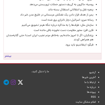
روسیه: ماکرون به کی‌یف دستور حملات تروریستی می‌دهد
پنجره‌ نقل و انتقالاتی استقلال بسته ماند
یمن از هدف قرار دادن یک نفتکش عربستانی در خلیج عدن خبر داد
رسانه عبری: اسرائیل دچار ناترازی برق شده است
سازمان ملل: طرف‌ها را به مذاکره درباره تنگه هرمز تشویق می‌کنیم
فارن افرز: محور مقاومت دست نخورده باقی مانده است
پزشکیان: اگر تا امروز مانده‌ایم، به‌خاطر مردم نجیب ایران است/ حتی گلایه‌مندان
هم همراهی کردند
فیگو: اینفانتینو باید برود
بیشتر
ما را دنبال کنید.
آرشیو
آخرین خبرها
ارتباط با ما
درباره ما
پیوندها
RSS
اعلام مشکل سایت