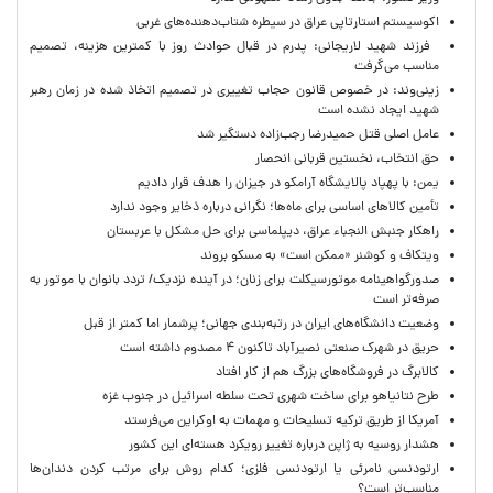
اکوسیستم استارتاپی عراق در سیطره شتاب‌دهنده‌‌های غربی
فرزند شهید لاریجانی: پدرم در قبال حوادث روز با کمترین هزینه، تصمیم
مناسب می‌گرفت
زینی‌وند: در خصوص قانون حجاب تغییری در تصمیم اتخاذ شده در زمان رهبر
شهید ایجاد نشده است
عامل اصلی قتل حمیدرضا رجب‌زاده دستگیر شد
حق انتخاب، نخستین قربانی انحصار
یمن: با پهپاد پالایشگاه آرامکو در جیزان را هدف قرار دادیم
تأمین کالاهای اساسی برای ماه‌ها؛ نگرانی درباره ذخایر وجود ندارد
راهکار جنبش النجباء عراق، دیپلماسی برای حل مشکل با عربستان
ویتکاف و کوشنر «ممکن است» به مسکو بروند
صدورگواهینامه موتورسیکلت برای زنان؛ در آینده نزدیک/ تردد بانوان با موتور به‌
صرفه‌تر است
وضعیت دانشگاه‌های ایران در رتبه‌بندی جهانی؛ پرشمار اما کمتر از قبل
حریق در شهرک صنعتی نصیرآباد تاکنون ۴ مصدوم داشته است
کالابرگ در فروشگاه‌های بزرگ هم از کار افتاد
طرح نتانیاهو برای ساخت شهری تحت سلطه اسرائیل در جنوب غزه
آمریکا از طریق ترکیه تسلیحات و مهمات به اوکراین می‌فرستد
هشدار روسیه به ژاپن درباره تغییر رویکرد هسته‌ای این کشور
ارتودنسی نامرئی یا ارتودنسی فلزی؛ کدام روش برای مرتب کردن دندان‌ها
مناسب‌تر است؟