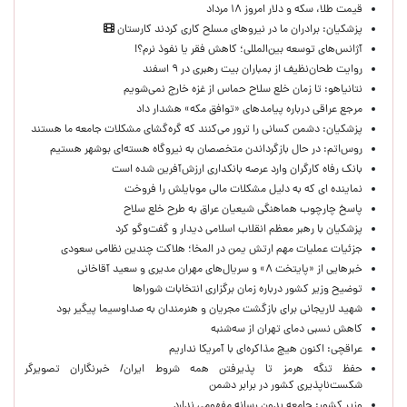
قیمت طلا، سکه و دلار امروز ۱۸ مرداد
پزشکیان: برادران ما در نیروهای مسلح کاری کردند کارستان
آژانس‌های توسعه بین‌المللی؛ کاهش فقر یا نفوذ نرم؟!
روایت طحان‌نظیف از بمباران بیت رهبری در ۹ اسفند
نتانیاهو: تا زمان خلع سلاح حماس از غزه خارج نمی‌شویم
مرجع عراقی درباره پیامدهای «توافق مکه» هشدار داد
پزشکیان: دشمن کسانی را ترور می‌کنند که گره‌گشای مشکلات جامعه ما هستند
روس‌اتم: در حال بازگرداندن متخصصان به نیروگاه هسته‌ای بوشهر هستیم
بانک رفاه کارگران وارد عرصه بانکداری ارزش‌آفرین شده است
نماینده ای که به دلیل مشکلات مالی موبایلش را فروخت
پاسخ چارچوب هماهنگی شیعیان عراق به طرح خلع سلاح
پزشکیان با رهبر معظم انقلاب اسلامی دیدار و گفت‌وگو کرد
جزئیات عملیات مهم ارتش یمن در المخا؛ هلاکت چندین نظامی سعودی
خبرهایی از «پایتخت ۸» و سریال‌های مهران مدیری و سعید آقاخانی
توضیح وزیر کشور درباره زمان برگزاری انتخابات شوراها
شهید لاریجانی برای بازگشت مجریان و هنرمندان به صداوسیما پیگیر بود
کاهش نسبی دمای تهران از سه‌شنبه
عراقچی: اکنون هیچ مذاکره‌ای با آمریکا نداریم
حفظ تنگه هرمز تا پذیرفتن همه شروط ایران/ خبرنگاران تصویرگر
شکست‌ناپذیری کشور در برابر دشمن
وزیر کشور: جامعه بدون رسانه مفهومی ندارد