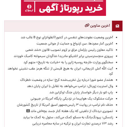
آخرین عناوین
آخرین وضعیت عفونت‌های تنفسی در کشور/آنفلوانزای نوع B غالب شد
آخرین آمار مجردها، سن ازدواج و حمایت از جوانی جمعیت
تاکید معاون رئیس پارلمان عراق بر لزوم تصویب قانون حشد شعبی
پیروزی منچسترسیتی برابر اتلتیکو مادرید/ شاگردان سیموئنه کامبک خوردند
سخنگوی وزارت خارجه روسیه ژاپن را به «خیانت به تاریخ» متهم کرد
آیت الله آملی لاریجانی: ایران به هیچ قیمتی از تنگه هرمز عقب نشینی نخواهد
کرد
هشدار عضو شورا درباره پل تخریب‌شده کرج؛ سازه در وضعیت خطرناک
وال‌ استریت ژورنال: ترامپ می‌خواهد به تقابل با ایران پایان دهد
پاپ لئو بار دیگر خواستار پایان جنگ اوکراین شد
حرکت مشکوک یک هواپیما در نزدیکی پایگاه آمریکا در جیبوتی
حذف نام ترامپ در روایت ۳ رئیس‌جمهور اسبق آمریکا از تاریخ کشورشان
تصویری دردناک از دلفینی که یک هفته کنار جسد بچه‌اش ماند
زلنسکی: پیونگ‌یانگ به مسکو کمک می‌کند، سئول به کمک ما بیاید
رشد ۷۳ درصدی تجارت ایران و ترکیه در سایه محاصره دریایی