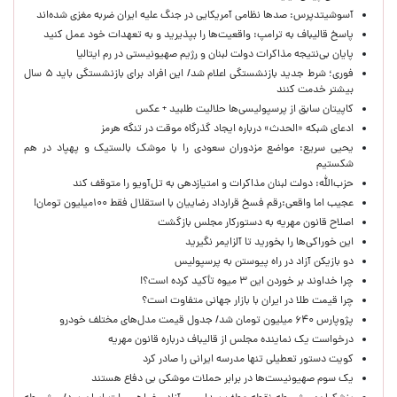
آسوشیتدپرس: صدها نظامی آمریکایی در جنگ علیه ایران ضربه مغزی شده‌اند
پاسخ قالیباف به ترامپ: واقعیت‌ها را بپذیرید و به تعهدات خود عمل کنید
پایان بی‌نتیجه مذاکرات دولت لبنان و رژیم صهیونیستی در رم ایتالیا
فوری؛ شرط جدید بازنشستگی اعلام شد/ این افراد برای بازنشستگی باید ۵ سال
بیشتر خدمت کنند
کاپیتان سابق از پرسپولیسی‌ها حلالیت طلبید + عکس
ادعای شبکه «الحدث» درباره ایجاد گذرگاه موقت در تنگه هرمز
یحیی سریع: مواضع مزدوران سعودی را با موشک بالستیک و پهپاد در هم
شکستیم
حزب‌الله: دولت لبنان مذاکرات و امتیازدهی به تل‌آویو را متوقف کند
عجیب اما واقعی:رقم فسخ قرارداد رضاییان با استقلال فقط ۱۰۰میلیون تومان!
اصلاح قانون مهریه به دستورکار مجلس بازگشت
این خوراکی‌ها را بخورید تا آلزایمر نگیرید
دو بازیکن آزاد در راه پیوستن به پرسپولیس
چرا خداوند بر خوردن این ۳ میوه تأکید کرده است؟!
چرا قیمت طلا در ایران با بازار جهانی متفاوت است؟
پژوپارس ۶۴۰ میلیون تومان شد/ جدول قیمت مدل‌های مختلف خودرو
درخواست یک نماینده مجلس از قالیباف درباره قانون مهریه
کویت دستور تعطیلی تنها مدرسه ایرانی را صادر کرد
یک‌ سوم صهیونیست‌ها در برابر حملات موشکی بی دفاع هستند