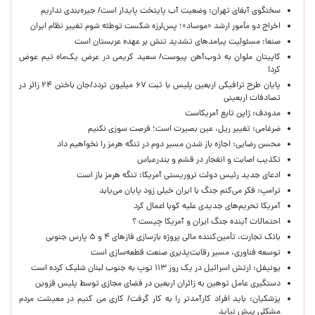
سخنگوی آبفای تهران: وضعیت آب پایتخت پایدار است/ جیره‌بندی نداریم
اخراج دو مأمور ارشد «موساد»؛ پس‌لرزه شکست توطئه شوم تغییر نظام ایران
صنعا: مسئولیت پیامدهای تشدید تنش بر عهده عربستان است
کاپیتان ملوان به ذوب‌آهن پیوست/ سعید کریمی در عرض یک‌ماه تیم عوض
کرد!
پایان طرح ترافیکی اربعین پلیس با ثبت ۶۷ میلیون تردد/جان باختن ۲۴ زائر در
تصادفات اربعینی
مدودف: ژاپن تابع آمریکاست
ضرغامی: تغییر ریل، عین بصیرت است؛ فرصت سوزی نکنیم
محسن رضایی: اجازه باز شدن مسیر دوم در تنگه هرمز را نخواهیم داد
تکذیب اصابت و انفجار در قشم و بندرعباس
ادعای جدید رئیس دولت تروریستی آمریکا: تنگه هرمز باز است
ترامپ: فکر می‌کنم جنگ با ایران خیلی زود پایان می‌یابد
آمریکا تحریم‌های جدیدی علیه کوبا اعمال کرد
احتمالات آینده جنگ ایران و آمریکا چیست ؟
بانک تجارت، تأمین‌کننده مالی پروژه بازسازی فازهای ۴ و ۵ پارس جنوبی
توسعه فناوری، مسیر رقابت‌پذیری صنعت قطعه‌سازی است
یونیفل: ارتش اسرائیل در یک روز ۱۱۳ توپ به جنوب لبنان شلیک کرده است
دستگیری عامل توهین به زائران اربعین در فضای مجازی توسط پلیس قزوین
پزشکیان: باید افراد کارآمدتر را به کار گرفت/ کاری می کنیم در معیشت مردم
مشکلی پیش نیاید