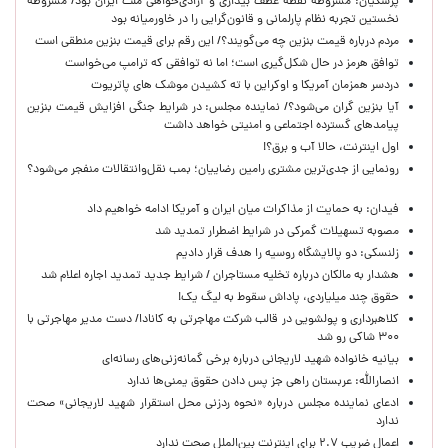
پزشکیان: مشروطه نقطه عطف بیداری و آزادی‌خواهی ملت ایران بود/ مشروطه
نخستین تجربه نظام پارلمانی و قانون‌گرایی را در خاورمیانه بود
مردم درباره قیمت بنزین چه می‌گویند؟/ این رقم برای قیمت بنزین منطقی است
توافق هرمز در حال شکل‌گیری است؛ اما نه توافقی که ترامپ می‌خواست
دردسر همزمان آمریکا و اوکراین با ته کشیدن موشک های پاتریوت
آیا بنزین گران می‌شود؟/ نماینده مجلس: در شرایط جنگی افزایش قیمت بنزین
پیامدهای گسترده اجتماعی و امنیتی خواهد داشت
اول اینترنت، حالا آب و برق؟!
رونمایی از جدی‌ترین مشتری رامین رضاییان؛ بمب نقل‌وانتقالات منفجر می‌شود؟
فیدان: به حمایت از مذاکرات میان ایران و آمریکا ادامه خواهیم داد
مصوبه تسهیلات گمرکی در شرایط اضطرار تمدید شد
زلنسکی: دو پالایشگاه روسیه را هدف قرار دادیم
هشدار به مالکان درباره تخلیه مستاجران / شرایط جدید تمدید اجاره اعلام شد
حقوق چند میلیاردی، پاداش سقوط به لیگ یک!
کلاهبرداری و پولشویی در قالب شرکت مهاجرتی به کانادا/ دست مدیر مهاجرتی با
۳۰۰ شاکی رو شد
بیانیه خانواده شهید لاریجانی درباره برخی گمانه‌زنی‌های رسانه‌ای
انصارالله: عربستان راهی جز پس دادن حقوق یمنی‌ها ندارد
ادعای نماینده مجلس درباره «نحوه ردزنی محل استقرار شهید لاریجانی» صحت
ندارد
اعمال ضریب ۲.۷ برای اینترنت بین‌الملل صحت ندارد