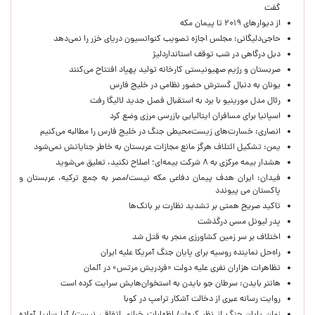
گفت
از دیوارهای ۲۰۱۹ تا پیمان مکه
حاجی‌دلیگانی: مجلس اجازه تصویب کنوانسیون دریای خزر را نمی‌دهد
دبل درگاهی در شب توقف استانداردلیژ
صربستان و رژیم صهیونیستی کارخانه تولید پهپاد افتتاح می‌کنند
یونان به دنبال گسترش حضور نظامی در خلیج فارس
رئال مدل مورینیو با برد به استقبال فصل جدید لالیگا رفت
اسپانیا برای مسافران ایتالیایی بازرسی مرزی وضع کرد
انصاری: خسارت‌های زیست‌محیطی جنگ در خلیج فارس را مطالبه‌ می‌کنیم
یمن: تشکیل ائتلاف هرگز مانع مجازات عربستان به خاطر جنایاتش نمی‌شود
هشدار بیمه مرکزی به ۸ شرکت بیمه‌ای؛ اصلاح نکنید، تعلیق می‌شوید
فیدان: ایران هدف پیمان دفاعی مکه نیست/مصر به جمع ترکیه، عربستان و
پاکستان می پیوندد
تاکید صریح همتی بر تشدید نظارت بر بانک‌ها
پدر لیونل مسی درگذشت
اختلاف بر سر زمین کشاورزی منجر به قتل شد
راه‌حل نماینده روسیه برای پایان جنگ آمریکا علیه ایران
تظاهرات هزاران نفری علیه دولت «فردریش مرتس» در آلمان
هانتر بایدن: سرطان جو بایدن به استخوان‌هایش سرایت کرده است
روایت رسانه عبری از دخالت آشکار ترامپ در کوبا