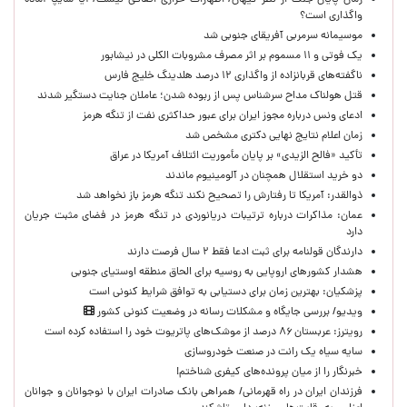
زمان پایان جنگ از نظر کیهان/ اظهارات خرازی اتفاقی نیست/ آیا سایپا آماده
واگذاری است؟
موسیمانه سرمربی آفریقای جنوبی شد
یک فوتی و ۱۱ مسموم بر اثر مصرف مشروبات الکلی در نیشابور
ناگفته‌های قربانزاده از واگذاری ۱۲ درصد هلدینگ خلیج فارس
قتل هولناک مداح سرشناس پس از ربوده شدن؛ عاملان جنایت دستگیر شدند
ادعای ونس درباره مجوز ایران برای عبور حداکثری نفت از تنگه هرمز
زمان اعلام نتایج نهایی دکتری مشخص شد
تأکید «فالح الزیدی» بر پایان مأموریت ائتلاف آمریکا در عراق
دو خرید استقلال همچنان در آلومینیوم ماندند
ذوالقدر: آمریکا تا رفتارش را تصحیح نکند تنگه هرمز باز نخواهد شد
عمان: مذاکرات درباره ترتیبات دریانوردی در تنگه هرمز در فضای مثبت جریان
دارد
دارندگان قولنامه برای ثبت ادعا فقط ۲ سال فرصت دارند
هشدار کشورهای اروپایی به روسیه برای الحاق منطقه اوستیای جنوبی
پزشکیان‌: بهترین زمان برای دستیابی به توافق شرایط کنونی است
ویدیو/ بررسی جایگاه و مشکلات رسانه در وضعیت کنونی کشور
رویترز: عربستان ۸۶ درصد از موشک‌های پاتریوت خود را استفاده کرده است
سایه سیاه یک رانت در صنعت خودروسازی
خبرنگار را از میان پرونده‌های کیفری شناختم!
​فرزندان ایران در راه قهرمانی/ همراهی بانک صادرات ایران با نوجوانان و جوانان