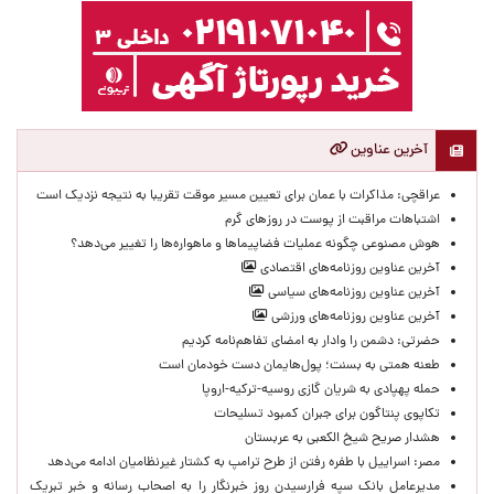
آخرین عناوین
عراقچی: مذاکرات با عمان برای تعیین مسیر موقت تقریبا به نتیجه نزدیک است
اشتباهات مراقبت از پوست در روزهای گرم
هوش مصنوعی چگونه عملیات فضاپیماها و ماهواره‌ها را تغییر می‌دهد؟
آخرین عناوین روزنامه‌های اقتصادی
آخرین عناوین روزنامه‌های سیاسی
آخرین عناوین روزنامه‌های ورزشی
حضرتی: دشمن را وادار به امضای تفاهم‌نامه کردیم
طعنه همتی به بسنت؛ پول‌هایمان دست خودمان است
حمله پهپادی به شریان گازی روسیه-ترکیه-اروپا
تکاپوی پنتاگون برای جبران کمبود تسلیحات
هشدار صریح شیخ الکعبی به عربستان
مصر: اسراییل با طفره رفتن از طرح ترامپ به کشتار غیرنظامیان ادامه می‌دهد
مدیرعامل بانک سپه فرارسیدن روز خبرنگار را به اصحاب رسانه و خبر تبریک