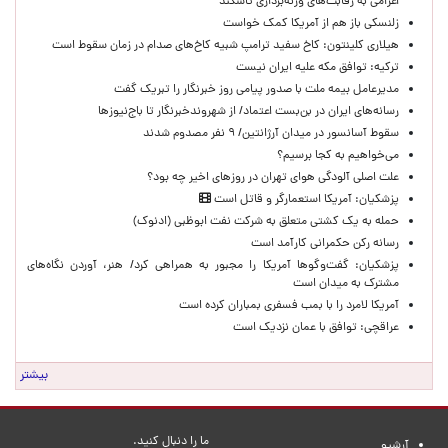
اعزامی به رقابت‌های وزنه‌برداری تاشکند
زلنسکی باز هم از آمریکا کمک خواست
هیلاری کلینتون: کاخ سفید ترامپ شبیه کاخ‌های صدام در زمان سقوط است
ترکیه: توافق مکه علیه ایران نیست
مدیرعامل بیمه ملت با صدور پیامی روز خبرنگار را تبریک گفت
رسانه‌های ایران در بن‌بست اعتماد/ از شهروندخبرنگار تا باج‌نیوزها
سقوط آسانسور در میدان آرژانتین/ ۹ نفر مصدوم شدند
می‌خواهیم به کجا برسیم؟
علت اصلی آلودگی هوای تهران در روزهای اخیر چه بود؟
پزشکیان: آمریکا استعمارگر و قاتل است
حمله به یک کشتی متعلق به شرکت نفت ابوظبی (ادنوک)
رسانه رکن حکمرانی کارآمد است
پزشکیان: گفت‌وگوها آمریکا را مجبور به همراهی کرد/ هنر، آوردن نگاه‌های
مشترک به میدان است
آمریکا لامرد را با بمب فسفری بمباران کرده است
عراقچی: توافق با عمان نزدیک است
بیشتر
ما را دنبال کنید.
آرشیو