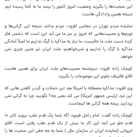
این صحبت‌ها را بگیرید وضعیت امروز کشور را ببنید ما به کجا رسیده ایم،
نتیجه همین وادادگی هاست.
نماینده مردم تهران در مجلس افزود: مردم بدانند نتیجه این گرانی‌ها و
تورم‌ها و مصیبت‌هایی که امروز بر سر ما می آید این است که دشمن فکر
کرده دست ملت ما خالیست، ما نیاز به مذاکره با گرگ نداریم ما اصلاً آمادگی
مذاکره با گرگ را نداریم و نمی‌خواهیم، ملت ایران نیز چنین چیزی نمی
خواهد.
کوچک زاده افزود: سرچشمه مصیبت‌های ملت ایران برای همین هاست
آقای قالیباف جلوی این موضوعات را بگیرید.
وی افزود: مذاکره منصفانه با آمریکا بعد این حملات و گردن کلفتی هایی که
این مرد (رئیس جمهور آمریکا) می کند یعنی چه؟ نگویید چرا به گرانی نمی
پردازید ریشه همه گرانی ها اینجاست.
کوچک زاده گفت: امام راحل فرمود اگه شما یک قدم عقب بروید آنان ۱۰
قدم جلو می آیند این کار ما بیش از یک قدم عقب رفتن است، آقای
ایروانی (نماینده ایران در سازمان ملل ) شما به چه حقی این صحبت ها را