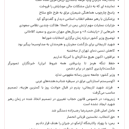
بانک رفاه کارگران وارد عرصه بانکداری ارزش‌آفرین شده است
نماینده ای که به دلیل مشکلات مالی موبایلش را فروخت
پاسخ چارچوب هماهنگی شیعیان عراق به طرح خلع سلاح
پزشکیان با رهبر معظم انقلاب اسلامی دیدار و گفت‌وگو کرد
جزئیات عملیات مهم ارتش یمن در المخا؛ هلاکت چندین نظامی سعودی
خبرهایی از «پایتخت ۸» و سریال‌های مهران مدیری و سعید آقاخانی
توضیح وزیر کشور درباره زمان برگزاری انتخابات شوراها
شهید لاریجانی برای بازگشت مجریان و هنرمندان به صداوسیما پیگیر بود
کاهش نسبی دمای تهران از سه‌شنبه
عراقچی: اکنون هیچ مذاکره‌ای با آمریکا نداریم
حفظ تنگه هرمز تا پذیرفتن همه شروط ایران/ خبرنگاران تصویرگر
شکست‌ناپذیری کشور در برابر دشمن
وزیر کشور: جامعه بدون رسانه مفهومی ندارد
اکوسیستم استارتاپی عراق در سیطره شتاب‌دهنده‌‌های غربی
فرزند شهید لاریجانی: پدرم در قبال حوادث روز با کمترین هزینه، تصمیم
مناسب می‌گرفت
زینی‌وند: در خصوص قانون حجاب تغییری در تصمیم اتخاذ شده در زمان رهبر
شهید ایجاد نشده است
عامل اصلی قتل حمیدرضا رجب‌زاده دستگیر شد
حق انتخاب، نخستین قربانی انحصار
یمن: با پهپاد پالایشگاه آرامکو در جیزان را هدف قرار دادیم