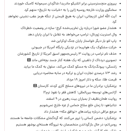
پیروزی منچسترسیتی برابر اتلتیکو مادرید/ شاگردان سیموئنه کامبک خوردند
سخنگوی وزارت خارجه روسیه ژاپن را به «خیانت به تاریخ» متهم کرد
آیت الله آملی لاریجانی: ایران به هیچ قیمتی از تنگه هرمز عقب نشینی نخواهد
کرد
هشدار عضو شورا درباره پل تخریب‌شده کرج؛ سازه در وضعیت خطرناک
وال‌ استریت ژورنال: ترامپ می‌خواهد به تقابل با ایران پایان دهد
پاپ لئو بار دیگر خواستار پایان جنگ اوکراین شد
حرکت مشکوک یک هواپیما در نزدیکی پایگاه آمریکا در جیبوتی
حذف نام ترامپ در روایت ۳ رئیس‌جمهور اسبق آمریکا از تاریخ کشورشان
تصویری دردناک از دلفینی که یک هفته کنار جسد بچه‌اش ماند
زلنسکی: پیونگ‌یانگ به مسکو کمک می‌کند، سئول به کمک ما بیاید
رشد ۷۳ درصدی تجارت ایران و ترکیه در سایه محاصره دریایی
قیمت طلا، سکه و دلار امروز ۱۸ مرداد
پزشکیان: برادران ما در نیروهای مسلح کاری کردند کارستان
آژانس‌های توسعه بین‌المللی؛ کاهش فقر یا نفوذ نرم؟!
روایت طحان‌نظیف از بمباران بیت رهبری در ۹ اسفند
نتانیاهو: تا زمان خلع سلاح حماس از غزه خارج نمی‌شویم
مرجع عراقی درباره پیامدهای «توافق مکه» هشدار داد
پزشکیان: دشمن کسانی را ترور می‌کنند که گره‌گشای مشکلات جامعه ما هستند
روس‌اتم: در حال بازگرداندن متخصصان به نیروگاه هسته‌ای بوشهر هستیم