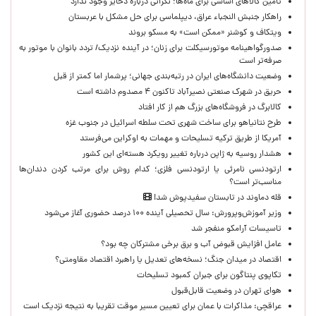
تأمین کالاهای اساسی برای ماه‌ها؛ نگرانی درباره ذخایر وجود ندارد
راهکار جنبش النجباء عراق، دیپلماسی برای حل مشکل با عربستان
ویتکاف و کوشنر «ممکن است» به مسکو بروند
صدورگواهینامه موتورسیکلت برای زنان؛ در آینده نزدیک/ تردد بانوان با موتور به‌
صرفه‌تر است
وضعیت دانشگاه‌های ایران در رتبه‌بندی جهانی؛ پرشمار اما کمتر از قبل
حریق در شهرک صنعتی نصیرآباد تاکنون ۴ مصدوم داشته است
کالابرگ در فروشگاه‌های بزرگ هم از کار افتاد
طرح نتانیاهو برای ساخت شهری تحت سلطه اسرائیل در جنوب غزه
آمریکا از طریق ترکیه تسلیحات و مهمات به اوکراین می‌فرستد
هشدار روسیه به ژاپن درباره تغییر رویکرد هسته‌ای این کشور
ارتودنسی نامرئی یا ارتودنسی فلزی؛ کدام روش برای مرتب کردن دندان‌ها
مناسب‌تر است؟
قله دماوند در تابستان سفیدپوش شد!
وزیر آموزش‌وپرورش: سال تحصیلی آینده ۱۰۰ درصد حضوری آغاز می‌شود
تاسیسات آرامکو منفجر شد
عامل افزایش قبوض آب و برق برخی مشترکان چه بود؟
اقتصاد در میدان جنگ؛ نسخه‌های تعدیل یا راهبرد اقتصاد مقاومتی؟
تکاپوی پنتاگون برای جبران کمبود تسلیحات
هوای تهران در وضعیت قابل‌قبول
عراقچی: مذاکرات با عمان برای تعیین مسیر موقت تقریبا به نتیجه نزدیک است