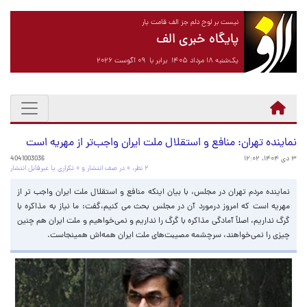
نیست بر لوح دلم جز الف قامت یار
پایگاه خبری الف
یک‌شنبه ۱۸ مرداد ۱۴۰۵ برابر با ۰۹ آگوست ۲۰۲۶
نماینده تهران: منافع و استقلال ملت ایران واجب‌تر از مهریه است
۳ دی ۱۴۰۴، ۱۲:۰۲
4041003036
۲ نظر، ۰ در صف انتشار و ۰ تکراری یا غیرقابل انتشار
نماینده مردم تهران در مجلس، با بیان اینکه منافع و استقلال ملت ایران واجب تر از
مهریه است که امروز درمورد آن در مجلس بحث می کنیم،گفت: ما نیاز به مذاکره با
گرگ نداریم، اصلاً آمادگی مذاکره با گرگ را نداریم و نمی‌خواهیم و ملت ایران هم چنین
چیزی را نمی‌خواهند، سرچشمه مصیبت‌های ملت ایران همه‌اش همینجاست.