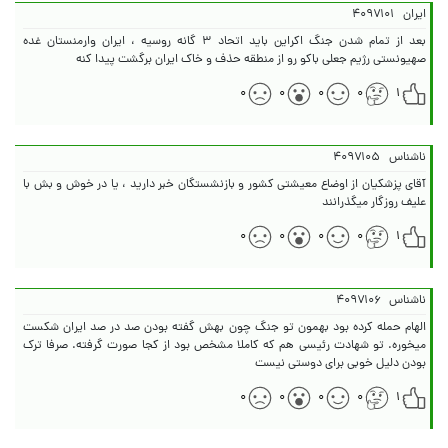
ایران
۴۰۹۷۱۰۱
بعد از تمام شدن جنگ اکراین باید اتحاد ۳ گانه روسیه ، ایران وارمنستان غده
صهیونستی رژیم جعلی باکو رو از منطقه حذف و خاک ایران برگشت پیدا کنه
۰
۰
۰
۰
۱
ناشناس
۴۰۹۷۱۰۵
آقای پزشکیان از اوضاع معیشتی کشور و بازنشستگان خبر دارید ، یا در خوش و بش با
علیف روزگار میگذرانند
۰
۰
۰
۰
۱
ناشناس
۴۰۹۷۱۰۶
الهام حمله کرده بود بهمون تو جنگ چون بهش گفته بودن صد در صد ایران شکست
میخوره. تو شهادت رئیسی هم که کاملا مشخص بود از کجا صورت گرفته. صرفا ترک
بودن دلیل خوبی برای دوستی نیست
۰
۰
۰
۰
۱