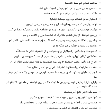
مراقب علائم هپاتیت باشید!
محسن رضایی دبیر جدید شورایعالی امنیت ملی شد
طلا در مسیر ثبت بالاترین افزایش قیمت هفته
دستیار سابق قلعه‌نویی روی نیمکت ایتالیا
تردد روان در تمامی محورهای شمالی و مسیرهای مرزهای اربعین
ترکیه، عربستان و پاکستان امروز در جده توافقنامه نظامی مشترک امضا می‌کنند
بررسی ضوابط افزایش اعتبار کالابرگ در نشست وزرای اقتصاد و کار
والدین با تخلف سرویس مدارس چه کنند؟/ از هزینه اضافه تا معطلی دانش‌آموز
روایت نادرست از جنگ بر سَر تنگه هرمز
درخواست واشنگتن از اسرائیل برای خودداری از تشدید تنش با حزب‌الله
سخنگوی آبفای تهران: وضعیت آب پایتخت پایدار است/ جیره‌بندی نداریم
اخراج دو مأمور ارشد «موساد»؛ پس‌لرزه شکست توطئه شوم تغییر نظام ایران
صنعا: مسئولیت پیامدهای تشدید تنش بر عهده عربستان است
کاپیتان ملوان به ذوب‌آهن پیوست/ سعید کریمی در عرض یک‌ماه تیم عوض
کرد!
پایان طرح ترافیکی اربعین پلیس با ثبت ۶۷ میلیون تردد/جان باختن ۲۴ زائر در
تصادفات اربعینی
مدودف: ژاپن تابع آمریکاست
ضرغامی: تغییر ریل، عین بصیرت است؛ فرصت سوزی نکنیم
محسن رضایی: اجازه باز شدن مسیر دوم در تنگه هرمز را نخواهیم داد
تکذیب اصابت و انفجار در قشم و بندرعباس