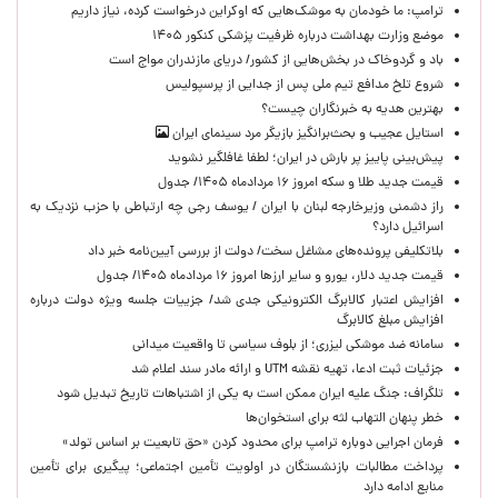
ترامپ: ما خودمان به موشک‌هایی که اوکراین درخواست کرده، نیاز داریم
موضع وزارت بهداشت درباره ظرفیت پزشکی کنکور ۱۴۰۵
باد و گردوخاک در بخش‌هایی از کشور/ دریای مازندران مواج است
شروع تلخ مدافع تیم ملی پس از جدایی از پرسپولیس
بهترین هدیه به خبرنگاران چیست؟
استایل عجیب و بحث‌برانگیز بازیگر مرد سینمای ایران
پیش‌بینی پاییز پر بارش در ایران؛ لطفا غافلگیر نشوید
قیمت جدید طلا و سکه امروز ۱۶ مردادماه ۱۴۰۵/ جدول
راز دشمنی وزیرخارجه لبنان با ایران / یوسف رجی چه ارتباطی با حزب نزدیک به
اسرائیل دارد؟
بلاتکلیفی پرونده‌های مشاغل سخت/ دولت از بررسی آیین‌نامه خبر داد
قیمت جدید دلار، یورو و سایر ارزها امروز ۱۶ مردادماه ۱۴۰۵/ جدول
افزایش اعتبار کالابرگ الکترونیکی جدی شد/ جزییات جلسه ویژه دولت درباره
افزایش مبلغ کالابرگ
سامانه ضد موشکی لیزری؛ از بلوف سیاسی تا واقعیت میدانی
جزئیات ثبت ادعا، تهیه نقشه UTM و ارائه مادر سند اعلام شد
تلگراف: جنگ علیه ایران ممکن است به یکی از اشتباهات تاریخ تبدیل شود
خطر پنهان التهاب لثه برای استخوان‌ها
فرمان اجرایی دوباره ترامپ برای محدود کردن «حق تابعیت بر اساس تولد»
پرداخت مطالبات بازنشستگان در اولویت تأمین اجتماعی؛ پیگیری برای تأمین
منابع ادامه دارد