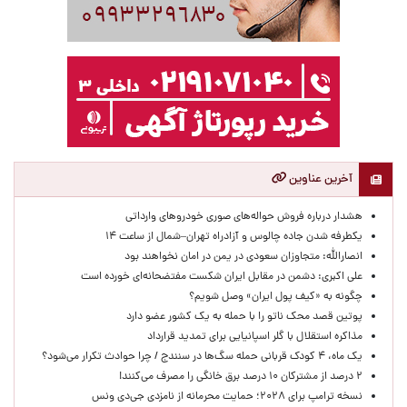
آخرین عناوین
هشدار درباره فروش حواله‌های صوری خودروهای وارداتی
یکطرفه شدن جاده چالوس و آزادراه تهران–شمال از ساعت ۱۴
انصارالله: متجاوزان سعودی در یمن در امان نخواهند بود
علی اکبری: دشمن در مقابل ایران شکست مفتضحانه‌ای خورده است
چگونه به «کیف پول ایران» وصل شویم؟
پوتین قصد محک ناتو را با حمله به یک کشور عضو دارد
مذاکره استقلال با گلر اسپانیایی برای تمدید قرارداد
یک ماه، ۴ کودک قربانی حمله سگ‌ها در سنندج / چرا حوادث تکرار می‌شود؟
۲ درصد از مشترکان ۱۰ درصد برق خانگی را مصرف می‌کنند!
نسخه ترامپ برای ۲۰۲۸؛ حمایت محرمانه از نامزدی جی‌دی ونس