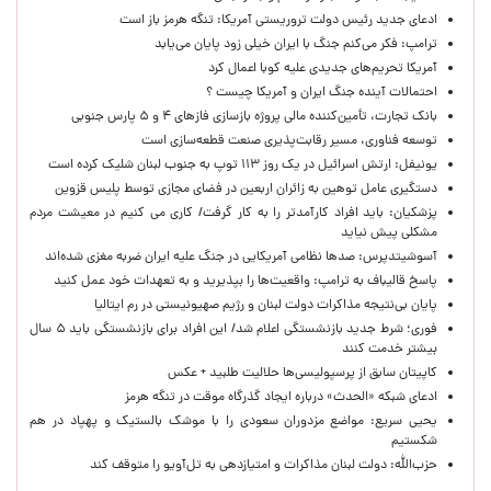
ادعای جدید رئیس دولت تروریستی آمریکا: تنگه هرمز باز است
ترامپ: فکر می‌کنم جنگ با ایران خیلی زود پایان می‌یابد
آمریکا تحریم‌های جدیدی علیه کوبا اعمال کرد
احتمالات آینده جنگ ایران و آمریکا چیست ؟
بانک تجارت، تأمین‌کننده مالی پروژه بازسازی فازهای ۴ و ۵ پارس جنوبی
توسعه فناوری، مسیر رقابت‌پذیری صنعت قطعه‌سازی است
یونیفل: ارتش اسرائیل در یک روز ۱۱۳ توپ به جنوب لبنان شلیک کرده است
دستگیری عامل توهین به زائران اربعین در فضای مجازی توسط پلیس قزوین
پزشکیان: باید افراد کارآمدتر را به کار گرفت/ کاری می کنیم در معیشت مردم
مشکلی پیش نیاید
آسوشیتدپرس: صدها نظامی آمریکایی در جنگ علیه ایران ضربه مغزی شده‌اند
پاسخ قالیباف به ترامپ: واقعیت‌ها را بپذیرید و به تعهدات خود عمل کنید
پایان بی‌نتیجه مذاکرات دولت لبنان و رژیم صهیونیستی در رم ایتالیا
فوری؛ شرط جدید بازنشستگی اعلام شد/ این افراد برای بازنشستگی باید ۵ سال
بیشتر خدمت کنند
کاپیتان سابق از پرسپولیسی‌ها حلالیت طلبید + عکس
ادعای شبکه «الحدث» درباره ایجاد گذرگاه موقت در تنگه هرمز
یحیی سریع: مواضع مزدوران سعودی را با موشک بالستیک و پهپاد در هم
شکستیم
حزب‌الله: دولت لبنان مذاکرات و امتیازدهی به تل‌آویو را متوقف کند