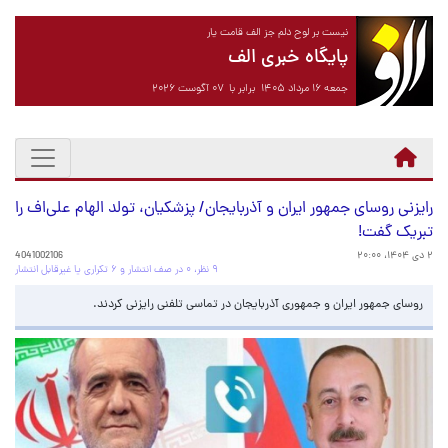
نیست بر لوح دلم جز الف قامت یار
پایگاه خبری الف
جمعه ۱۶ مرداد ۱۴۰۵ برابر با ۰۷ آگوست ۲۰۲۶
رایزنی روسای جمهور ایران و آذربایجان/ پزشکیان، تولد الهام علی‌اف را
تبریک گفت!
۲ دی ۱۴۰۴، ۲۰:۰۰
4041002106
۹ نظر، ۰ در صف انتشار و ۶ تکراری یا غیرقابل انتشار
روسای جمهور ایران و جمهوری آذربایجان در تماسی تلفنی رایزنی کردند.