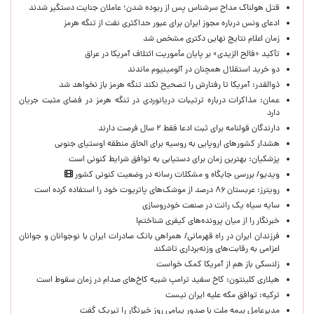
قتل هولناک مداح سرشناس پس از ربوده شدن؛ عاملان جنایت دستگیر شدند
ادعای ونس درباره مجوز ایران برای عبور حداکثری نفت از تنگه هرمز
زمان اعلام نتایج نهایی دکتری مشخص شد
تأکید «فالح الزیدی» بر پایان مأموریت ائتلاف آمریکا در عراق
دو خرید استقلال همچنان در آلومینیوم ماندند
ذوالقدر: آمریکا تا رفتارش را تصحیح نکند تنگه هرمز باز نخواهد شد
عمان: مذاکرات درباره ترتیبات دریانوردی در تنگه هرمز در فضای مثبت جریان
دارد
دارندگان قولنامه برای ثبت ادعا فقط ۲ سال فرصت دارند
هشدار کشورهای اروپایی به روسیه برای الحاق منطقه اوستیای جنوبی
پزشکیان‌: بهترین زمان برای دستیابی به توافق شرایط کنونی است
ویدیو/ بررسی جایگاه و مشکلات رسانه در وضعیت کنونی کشور
رویترز: عربستان ۸۶ درصد از موشک‌های پاتریوت خود را استفاده کرده است
سایه سیاه یک رانت در صنعت خودروسازی
خبرنگار را از میان پرونده‌های کیفری شناختم!
​فرزندان ایران در راه قهرمانی/ همراهی بانک صادرات ایران با نوجوانان و جوانان
اعزامی به رقابت‌های وزنه‌برداری تاشکند
زلنسکی باز هم از آمریکا کمک خواست
هیلاری کلینتون: کاخ سفید ترامپ شبیه کاخ‌های صدام در زمان سقوط است
ترکیه: توافق مکه علیه ایران نیست
مدیرعامل بیمه ملت با صدور پیامی روز خبرنگار را تبریک گفت