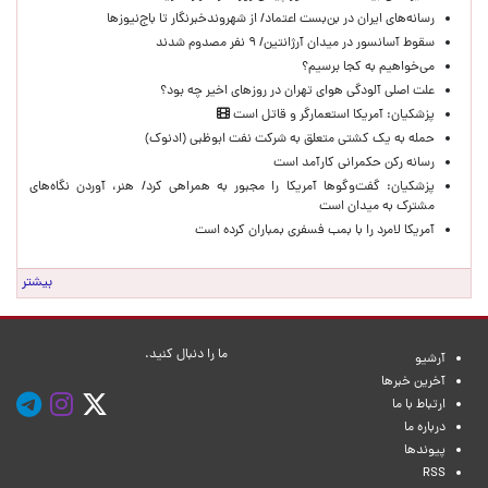
رسانه‌های ایران در بن‌بست اعتماد/ از شهروندخبرنگار تا باج‌نیوزها
سقوط آسانسور در میدان آرژانتین/ ۹ نفر مصدوم شدند
می‌خواهیم به کجا برسیم؟
علت اصلی آلودگی هوای تهران در روزهای اخیر چه بود؟
پزشکیان: آمریکا استعمارگر و قاتل است
حمله به یک کشتی متعلق به شرکت نفت ابوظبی (ادنوک)
رسانه رکن حکمرانی کارآمد است
پزشکیان: گفت‌وگوها آمریکا را مجبور به همراهی کرد/ هنر، آوردن نگاه‌های
مشترک به میدان است
آمریکا لامرد را با بمب فسفری بمباران کرده است
بیشتر
ما را دنبال کنید.
آرشیو
آخرین خبرها
ارتباط با ما
درباره ما
پیوندها
RSS