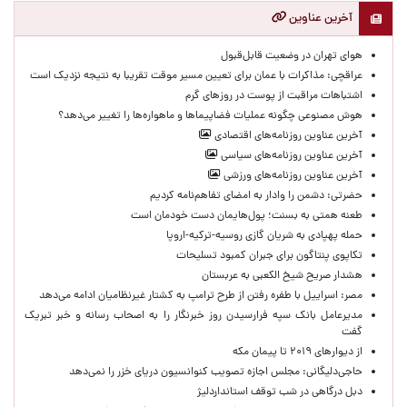
آخرین عناوین
هوای تهران در وضعیت قابل‌قبول
عراقچی: مذاکرات با عمان برای تعیین مسیر موقت تقریبا به نتیجه نزدیک است
اشتباهات مراقبت از پوست در روزهای گرم
هوش مصنوعی چگونه عملیات فضاپیماها و ماهواره‌ها را تغییر می‌دهد؟
آخرین عناوین روزنامه‌های اقتصادی
آخرین عناوین روزنامه‌های سیاسی
آخرین عناوین روزنامه‌های ورزشی
حضرتی: دشمن را وادار به امضای تفاهم‌نامه کردیم
طعنه همتی به بسنت؛ پول‌هایمان دست خودمان است
حمله پهپادی به شریان گازی روسیه-ترکیه-اروپا
تکاپوی پنتاگون برای جبران کمبود تسلیحات
هشدار صریح شیخ الکعبی به عربستان
مصر: اسراییل با طفره رفتن از طرح ترامپ به کشتار غیرنظامیان ادامه می‌دهد
مدیرعامل بانک سپه فرارسیدن روز خبرنگار را به اصحاب رسانه و خبر تبریک
گفت
از دیوارهای ۲۰۱۹ تا پیمان مکه
حاجی‌دلیگانی: مجلس اجازه تصویب کنوانسیون دریای خزر را نمی‌دهد
دبل درگاهی در شب توقف استانداردلیژ