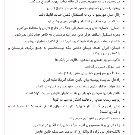
صربستان و رژیم صهیونیستی کارخانه تولید پهپاد افتتاح می‌کنند
یونان به دنبال گسترش حضور نظامی در خلیج فارس
رئال مدل مورینیو با برد به استقبال فصل جدید لالیگا رفت
اسپانیا برای مسافران ایتالیایی بازرسی مرزی وضع کرد
انصاری: خسارت‌های زیست‌محیطی جنگ در خلیج فارس را مطالبه‌ می‌کنیم
یمن: تشکیل ائتلاف هرگز مانع مجازات عربستان به خاطر جنایاتش نمی‌شود
هشدار بیمه مرکزی به ۸ شرکت بیمه‌ای؛ اصلاح نکنید، تعلیق می‌شوید
فیدان: ایران هدف پیمان دفاعی مکه نیست/مصر به جمع ترکیه، عربستان و
پاکستان می پیوندد
تاکید صریح همتی بر تشدید نظارت بر بانک‌ها
پدر لیونل مسی درگذشت
اختلاف بر سر زمین کشاورزی منجر به قتل شد
راه‌حل نماینده روسیه برای پایان جنگ آمریکا علیه ایران
تظاهرات هزاران نفری علیه دولت «فردریش مرتس» در آلمان
هانتر بایدن: سرطان جو بایدن به استخوان‌هایش سرایت کرده است
روایت رسانه عبری از دخالت آشکار ترامپ در کوبا
زمان پایان جنگ از نظر کیهان/ اظهارات خرازی اتفاقی نیست/ آیا سایپا آماده
واگذاری است؟
موسیمانه سرمربی آفریقای جنوبی شد
یک فوتی و ۱۱ مسموم بر اثر مصرف مشروبات الکلی در نیشابور
ناگفته‌های قربانزاده از واگذاری ۱۲ درصد هلدینگ خلیج فارس