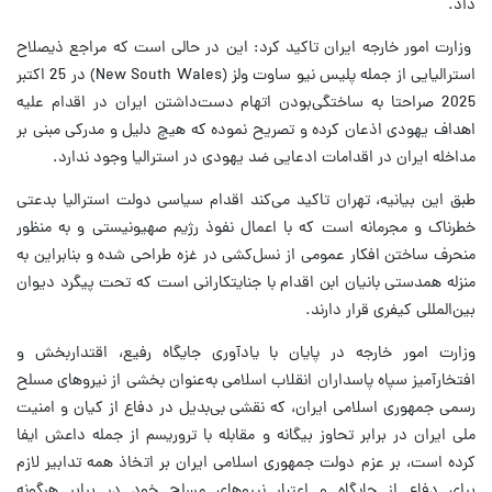
داد.
وزارت امور خارجه ایران تاکید کرد: این در حالی است که مراجع ذیصلاح
استرالیایی از جمله پلیس نیو ساوت ولز (New South Wales) در 25 اکتبر
2025 صراحتا به ساختگی‌بودن اتهام دست‌داشتن ایران در اقدام علیه
اهداف یهودی اذعان کرده و تصریح نموده که هیچ دلیل و مدرکی مبنی بر
مداخله ایران در اقدامات ادعایی ضد یهودی در استرالیا وجود ندارد.
طبق این بیانیه، تهران تاکید می‌کند اقدام سیاسی دولت استرالیا بدعتی
خطرناک و مجرمانه است که با اعمال نفوذ رژیم صهیونیستی و به منظور
منحرف ساختن افکار عمومی از نسل‌کشی در غزه طراحی شده و بنابراین به
منزله همدستی بانیان ابن اقدام با جنایتکارانی است که تحت پیگرد دیوان
بین‌المللی کیفری قرار دارند.
وزارت امور خارجه در پایان با یادآوری جایگاه رفیع، اقتداربخش و
افتخارآمیز سپاه پاسداران انقلاب اسلامی به‌عنوان بخشی از نیروهای مسلح
رسمی جمهوری اسلامی ایران، که نقشی بی‌بدیل در دفاع از کیان و امنیت
ملی ایران در برابر تحاوز بیگانه و مقابله با تروریسم از جمله داعش ایفا
کرده است، بر عزم دولت جمهوری اسلامی ایران بر اتخاذ همه تدابیر لازم
برای دفاع از جایگاه و اعتبار نیروهای مسلح خود در برابر هرگونه