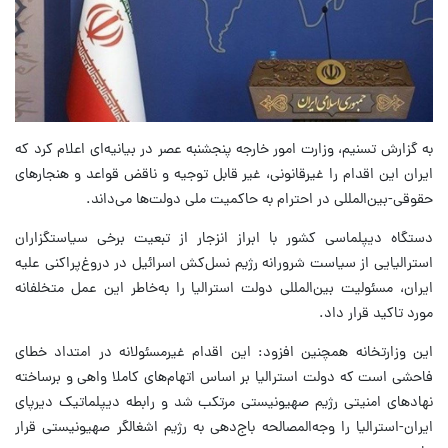
به گزارش تسنیم، وزارت امور خارجه پنجشنبه عصر در بیانیه‌ای اعلام کرد که
ایران این اقدام را غیرقانونی، غیر قابل توجیه و ناقض قواعد و هنجارهای
حقوقی-بین‌المللی در احترام به حاکمیت ملی دولت‌ها می‌داند.
دستگاه دیپلماسی کشور با ابراز انزجار از تبعیت برخی سیاستگزاران
استرالیایی از سیاست‌ شرورانه رژیم نسل‌کش اسرائیل در دروغ‌پراکنی علیه
ایران، مسئولیت بین‌المللی دولت استرالیا را به‌خاطر این عمل متخلفانه
مورد تاکید قرار داد.
این وزارتخانه همچنین افزود: این اقدام غیرمسئولانه در امتداد خطای
فاحشی است که دولت استرالیا بر اساس اتهام‌های کاملا واهی و برساخته
نهادهای امنیتی رژیم صهیونیستی مرتکب شد و رابطه دیپلماتیک دیرپای
ایران-استرالیا را وجه‌المصالحه باج‌دهی به رژیم اشغالگر صهیونیستی قرار