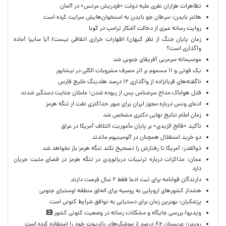
تظاهرات هزاران نفری علیه دولت «فردریش مرتس» در آلمان
هانتر بایدن: سرطان جو بایدن به استخوان‌هایش سرایت کرده است
روایت رسانه عبری از دخالت آشکار ترامپ در کوبا
زمان پایان جنگ از نظر کیهان/ اظهارات خرازی اتفاقی نیست/ آیا سایپا آماده
واگذاری است؟
موسیمانه سرمربی آفریقای جنوبی شد
یک فوتی و ۱۱ مسموم بر اثر مصرف مشروبات الکلی در نیشابور
ناگفته‌های قربانزاده از واگذاری ۱۲ درصد هلدینگ خلیج فارس
قتل هولناک مداح سرشناس پس از ربوده شدن؛ عاملان جنایت دستگیر شدند
ادعای ونس درباره مجوز ایران برای عبور حداکثری نفت از تنگه هرمز
زمان اعلام نتایج نهایی دکتری مشخص شد
تأکید «فالح الزیدی» بر پایان مأموریت ائتلاف آمریکا در عراق
دو خرید استقلال همچنان در آلومینیوم ماندند
ذوالقدر: آمریکا تا رفتارش را تصحیح نکند تنگه هرمز باز نخواهد شد
عمان: مذاکرات درباره ترتیبات دریانوردی در تنگه هرمز در فضای مثبت جریان
دارد
دارندگان قولنامه برای ثبت ادعا فقط ۲ سال فرصت دارند
هشدار کشورهای اروپایی به روسیه برای الحاق منطقه اوستیای جنوبی
پزشکیان‌: بهترین زمان برای دستیابی به توافق شرایط کنونی است
ویدیو/ بررسی جایگاه و مشکلات رسانه در وضعیت کنونی کشور
رویترز: عربستان ۸۶ درصد از موشک‌های پاتریوت خود را استفاده کرده است