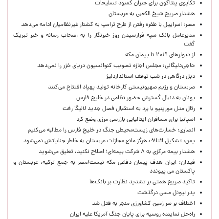
تکاپوی پنتاگون برای جبران کمبود تسلیحات
هشدار صریح شیخ الکعبی به عربستان
مصر: اسراییل با طفره رفتن از طرح ترامپ به کشتار غیرنظامیان ادامه می‌دهد
مدیرعامل بانک سپه فرارسیدن روز خبرنگار را به اصحاب رسانه و خبر تبریک
گفت
از دیوارهای ۲۰۱۹ تا پیمان مکه
حاجی‌دلیگانی: مجلس اجازه تصویب کنوانسیون دریای خزر را نمی‌دهد
دبل درگاهی در شب توقف استانداردلیژ
صربستان و رژیم صهیونیستی کارخانه تولید پهپاد افتتاح می‌کنند
یونان به دنبال گسترش حضور نظامی در خلیج فارس
رئال مدل مورینیو با برد به استقبال فصل جدید لالیگا رفت
اسپانیا برای مسافران ایتالیایی بازرسی مرزی وضع کرد
انصاری: خسارت‌های زیست‌محیطی جنگ در خلیج فارس را مطالبه‌ می‌کنیم
یمن: تشکیل ائتلاف هرگز مانع مجازات عربستان به خاطر جنایاتش نمی‌شود
هشدار بیمه مرکزی به ۸ شرکت بیمه‌ای؛ اصلاح نکنید، تعلیق می‌شوید
فیدان: ایران هدف پیمان دفاعی مکه نیست/مصر به جمع ترکیه، عربستان و
پاکستان می پیوندد
تاکید صریح همتی بر تشدید نظارت بر بانک‌ها
پدر لیونل مسی درگذشت
اختلاف بر سر زمین کشاورزی منجر به قتل شد
راه‌حل نماینده روسیه برای پایان جنگ آمریکا علیه ایران