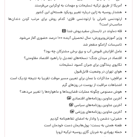
آمریکا از طریق ترکیه تسلیحات و مهمات به اوکراین می‌فرستد
هشدار روسیه به ژاپن درباره تغییر رویکرد هسته‌ای این کشور
ارتودنسی نامرئی یا ارتودنسی فلزی؛ کدام روش برای مرتب کردن دندان‌ها
مناسب‌تر است؟
قله دماوند در تابستان سفیدپوش شد!
وزیر آموزش‌وپرورش: سال تحصیلی آینده ۱۰۰ درصد حضوری آغاز می‌شود
تاسیسات آرامکو منفجر شد
عامل افزایش قبوض آب و برق برخی مشترکان چه بود؟
اقتصاد در میدان جنگ؛ نسخه‌های تعدیل یا راهبرد اقتصاد مقاومتی؟
تکاپوی پنتاگون برای جبران کمبود تسلیحات
هوای تهران در وضعیت قابل‌قبول
عراقچی: مذاکرات با عمان برای تعیین مسیر موقت تقریبا به نتیجه نزدیک است
اشتباهات مراقبت از پوست در روزهای گرم
هوش مصنوعی چگونه عملیات فضاپیماها و ماهواره‌ها را تغییر می‌دهد؟
آخرین عناوین روزنامه‌های اقتصادی
آخرین عناوین روزنامه‌های سیاسی
آخرین عناوین روزنامه‌های ورزشی
حضرتی: دشمن را وادار به امضای تفاهم‌نامه کردیم
طعنه همتی به بسنت؛ پول‌هایمان دست خودمان است
حمله پهپادی به شریان گازی روسیه-ترکیه-اروپا