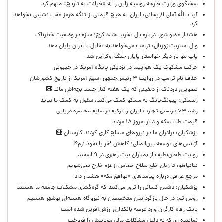
سخنگوی وزارت خارجه روسیه ژاپن را به «خیانت به تاریخ» متهم کرد
آیت الله آملی لاریجانی: ایران به هیچ قیمتی از تنگه هرمز عقب نشینی نخواهد
کرد
هشدار عضو شورا درباره پل تخریب‌شده کرج؛ سازه در وضعیت خطرناک
وال‌ استریت ژورنال: ترامپ می‌خواهد به تقابل با ایران پایان دهد
پاپ لئو بار دیگر خواستار پایان جنگ اوکراین شد
حرکت مشکوک یک هواپیما در نزدیکی پایگاه آمریکا در جیبوتی
حذف نام ترامپ در روایت ۳ رئیس‌جمهور اسبق آمریکا از تاریخ کشورشان
تصویری دردناک از دلفینی که یک هفته کنار جسد بچه‌اش ماند
زلنسکی: پیونگ‌یانگ به مسکو کمک می‌کند، سئول به کمک ما بیاید
رشد ۷۳ درصدی تجارت ایران و ترکیه در سایه محاصره دریایی
قیمت طلا، سکه و دلار امروز ۱۸ مرداد
پزشکیان: برادران ما در نیروهای مسلح کاری کردند کارستان
آژانس‌های توسعه بین‌المللی؛ کاهش فقر یا نفوذ نرم؟!
روایت طحان‌نظیف از بمباران بیت رهبری در ۹ اسفند
نتانیاهو: تا زمان خلع سلاح حماس از غزه خارج نمی‌شویم
مرجع عراقی درباره پیامدهای «توافق مکه» هشدار داد
پزشکیان: دشمن کسانی را ترور می‌کنند که گره‌گشای مشکلات جامعه ما هستند
روس‌اتم: در حال بازگرداندن متخصصان به نیروگاه هسته‌ای بوشهر هستیم
بانک رفاه کارگران وارد عرصه بانکداری ارزش‌آفرین شده است
نماینده ای که به دلیل مشکلات مالی موبایلش را فروخت