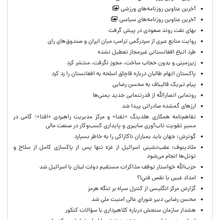
آخرین عناوین روزنامه‌های ورزشی
آخرین عناوین روزنامه‌های سیاسی
بهای نفت روند صعودی در پیش گرفت
روایت منابع عبری از سردرگمی ترامپ میان ایران و صندوق‌های رای
طرد اتباع افغانستانی غیرمجاز تعطیل نشده
زیرزمینی و بدون حجاب ساخت، مجوز نگرفت، منتشر کرد
پاکستان اتهام طالبان درباره قاچاق اسلحه به افغانستان را رد کرد
پیام تبریک قالیباف به محسن رضایی
رونمایی انصارالله از قدرتنمایی جدید یمنی‌ها
ارزهای گمشده صادراتی پیدا شد
تفاهم‌نامه همکاری هلدینگ «تفتا» و مرکز مدیریت راهبردی «افتا»؛ گامی در
مسیر تقویت تاب‌آوری سایبری و پایداری کسب‌وکار در صنعت مالی
گوترش: جهان باید بمباران ناکازاکی را به‌ خاطر بسپارد
ملادینوف: عقب‌نشینی اسرائیل از غزه تنها پس از پاکسازی کامل از سلاح و
تونل‌ها انجام می‌شود
حزب‌الله خواستار توقف مذاکرات مستقیم دولت لبنان با اسرائیل شد
امداد غیبی يا نقص فني!؟
گزارش مرکز انگلیسی از کنترل سپاه بر تنگه هرمز
محسن رضایی دبیر شورای عالی امنیت ملی شد
هشدار سازمان سنجش درباره کلاهبرداری با سؤالات کنکور