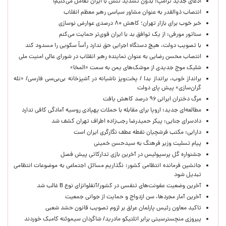
ادعای جدید ترامپ: بدون تشدید تنش با ایران تعامل می‌کنیم!
انتصاب ذوالقدر به عنوان مشاور سیاسی رهبر معظم انقلاب
خبر خوب برای بازار تهران؛ کاهش ۸۰ درصدی عوارض نوسازی
سناتور مورفی: از یک توافق بد با ایران قوی‌تر حمایت می‌کنم
با تصویب دولت، هیچ دستگاه اجرایی حق ندارد رأساً سکویی را مسدود کند
انتصاب محسن رضایی به عنوان نماینده رهبر انقلاب در شورای عالی امنیت ملی
شلیک موج جدیدی از موشک‌های یمن به سمت «المخا»
برانداز خوب، برانداز بد! / پخت‌وپز ناشیانه در آشپزخانه‌ بی‌بی‌سی فارسی/ «تله
گران‌سازی» پیش پای دولت
مرگ دختران ایرانی ۹۶ درصد کاهش یافت
مطالعه‌ای جدید: اروپا برای مقابله با حملات پهپادی روسیه آمادگی کافی ندارد
دادسرای جنایی: پیکر حمیدرضا رجب‌زاده اطراف تهران کشف شد
دارابی: مکتب فرشچیان نقطه عطف نگارگری ایران است
پیام تسلیت وزیر فرهنگ به سیدحسن خمینی
جشنواره گل پرسپولیس در آخرین بازی تدارکاتی پیش فصل
جانشین فرمانده انتظامی کشور: نگذاریم مسائل اجتماعی به موضوعات انتظامی
تبدیل شود
آخرین وضعیت عفونت‌های تنفسی در کشور/آنفلوانزای نوع B غالب شد
آخرین آمار مجردها، سن ازدواج و حمایت از جوانی جمعیت
تاکید معاون رئیس پارلمان عراق بر لزوم تصویب قانون حشد شعبی
پیروزی منچسترسیتی برابر اتلتیکو مادرید/ شاگردان سیموئنه کامبک خوردند