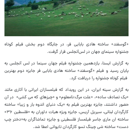
«گوسفند» ساخته هادی بابایی فر، در جایگاه دوم بخش فیلم کوتاه
جشنواره سینمای جهان در لس‌آنجلس قرار گرفت.
به گزارش ایسنا، یازدهمین جشنواره فیلم جهان سینما در لس آنجلس به
پایان رسید و فیلم «گوسفند» ساخته هادی بابایی فر جایزه دوم بهترین
فیلم کوتاه جشنواره را دریافت کرد.
به گزارش سینه ایران، در این رویداد که فیلمسازان ایرانی با آثاری مانند
«یک تصادف ساده»، «علت مرگ:نامعلوم» و «چیزهای که می کشی» در آن
حضور داشتند، جایزه بهترین فیلم به «یک دنیای اندوه بار و زیبا» ساخته
کارگردان لبنانی، سیریل آریس، جایزه ویژه هیات داوران به «فلسطین ۳۶»
ساخته ان ماری جاسر فیلمساز فلسطینی و جایزه تماشاگران به«دختر چپ
دست» ساخته شی چینگ تسو کارگردان تایوانی اعطا شد.