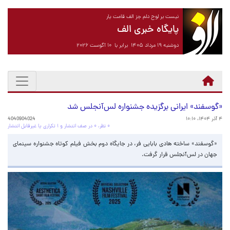
نیست بر لوح دلم جز الف قامت یار
پایگاه خبری الف
دوشنبه ۱۹ مرداد ۱۴۰۵ برابر با ۱۰ آگوست ۲۰۲۶
«گوسفند» ایرانی برگزیده جشنواره لس‌آنجلس شد
۴ آذر ۱۴۰۴، ۱۰:۱۰
4040904024
۰ نظر، ۰ در صف انتشار و ۱ تکراری یا غیرقابل انتشار
«گوسفند» ساخته هادی بابایی فر، در جایگاه دوم بخش فیلم کوتاه جشنواره سینمای
جهان در لس‌آنجلس قرار گرفت.