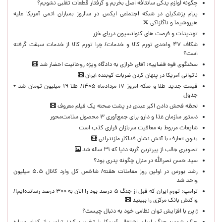
چگونه لوازم یدکی سانتافه اصل بخریم و گرفتار قطعات تقلبی نشویم؟
پیام پزشکیان در شبکه اجتماعی ایکس در سالروز بمباران اتمی آمریکا علیه
هیروشیما و ناگازاکی
تهدیدات و فرصت های کنوانسیون دریای خزر
شکاف ۴۷ واحدی تورم کالا و خدمات/ چرا تورم کالا از خدمات سبقت گرفته
است؟
سخنگوی قوه قضاییه: آقای خرازی به دادگاه ویژه روحانیت احضار شد
ناتوانی آمریکا در پنهان کردن ضربات کوبنده ایران
قیمت جدید طلا و سکه امروز ۱۷ مردادماه ۱۴۰۵/ طلا ۱۹ میلیون تومان شد +
جدول
لحظه‌ فحش دادن اکبر عبدی در پشت صحنه یک فیلم معروف
دستور سازمان غذا و دارو برای جمع‌آوری ۳ محصول سلامت‌محور
شایعات مربوط به معافیت سربازان فراری کذب است
بدون تعارف با آتش نشان فداکار مازندرانی
تصویری جالب از پیرترین گربه دنیا که ۳۱ ساله شد
سید حسن نصرالله در منزل چگونه پدری بود؟
رشد بورس در اولین روز معاملات هفته/ شاخص کل وارد کانال ۵.۵ میلیون
واحد شد
ترامپ: تورم ایران که قبل از جنگ ۵ درصد بود را الان به ۳۰۰ درصد رسانده‌ایم!/
واکنش بانک مرکزی را ببینید
ژاپن با افزایش توان نظامی خود به دنبال چیست؟