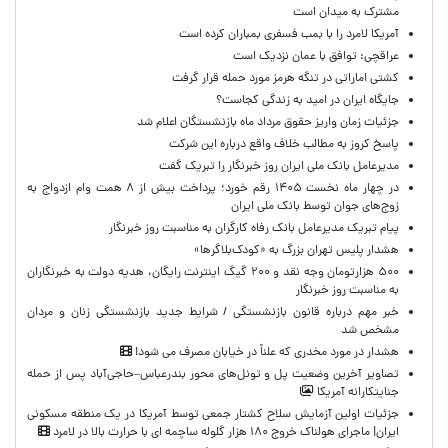
مشترک به میدان است
آمریکا لامرد را با بمب فسفری بمباران کرده است
عراقچی: توافق با عمان نزدیک است
کشتی اماراتی در تنگه هرمز مورد حمله قرار گرفت
جایگاه ایران در امید به زندگی کجاست؟
جزئیات زمان واریز حقوق مرداد ماه بازنشستگان اعلام شد
پاسخ کروز به مطالب خلاف واقع درباره این شرکت
مدیرعامل بانک ملی ایران روز خبرنگار را تبریک گفت
در چهار ماه نخست ۱۴۰۵ رقم خورد؛ پرداخت بیش از ۸ همت وام ازدواج به
زوج‌های جوان توسط بانک ملی ایران
پیام تبریک مدیرعامل بانک رفاه کارگران به مناسبت روز خبرنگار
هشدار پلیس تهران بزرگ به «کودک‌بلاگرها»
۵۰۰ هزارتومان وجه نقد و ۲۰۰ گیگ اینترنت رایگان، هدیه دولت به خبرنگاران
به مناسبت روز خبرنگار
خبر مهم درباره قانون بازنشستگی / شرایط جدید بازنشستگی زنان و مردان
مشخص شد
هشدار در مورد مخدری که علناً در خیابان مصرف می شود!
تصاویر آخرین وضعیت پل و تونل‌های محور بندرعباس–حاجی‌آباد پس از حمله
جنایتکارانه آمریکا
جزئیات اولین آزمایش سلاح کشتار جمعی توسط آمریکا در یک منطقه مسکونی
ایران| ماجرای هولناک خروج ۱۸۰ هزار گلوله ساچمه ای با حرارت بالا در لامرد