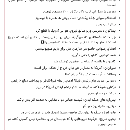
چاک شومر: جنگ ایران اشتغال آمریکا را تخریب کرد؛ ترامپ از کدام سیاره
آمده؟!
معرفی ۵ مدل لپ تاپ Core i۷ زیر ۲۰۰ میلیون تومان
استعلام سوابق چک برگشتی؛ تمام روش ها همراه با توضیح
یراق درب ریلی
پنتاگون دسترسی وزیر سابق نیروی هوایی آمریکا را قطع کرد
جو کنت: افسانه‌ای که می‌گوید ایران پر از تروریست و حامی آن است، دروغ
است؛ داعش و القاعده تروریست هستند نه شیعیان!
افشای رسوایی جاسوسی سازمان ملل برای رژیم صهیونیستی
شست‌وشوی کاهو را جدی بگیرید
کامیون با راننده ۸ ساله در اصفهان توقیف شد
سی‌ان‌ان: آمریکا به دنبال راهی برای خروج از جنگ ایران است
رسانه؛ سنگر نخست در جنگ روایت‌ها
رسوایی جدید برای رئیس فیفا/ ادعای رابطه غیراخلاقی و پرداخت مبلغ ۶ رقمی
برکناری شوکه‌کننده فرمانده لشکر پنجم ارتش آمریکا در اروپا
حركت در ميدان مين
پس‌لرزه‌های جنگ ایران؛ قیمت جهانی مواد غذایی به شدت افزایش یافت
بهترین هدیه روز خبرنگار
فارن افرز : جنگ با ایران یک فاجعه است؛ آمریکا باید از خاورمیانه برود
یحیی سریع: هرگونه نیروهایی را که عربستان برای محاصره یمن گسیل کند، در
هم می‌کوبیم