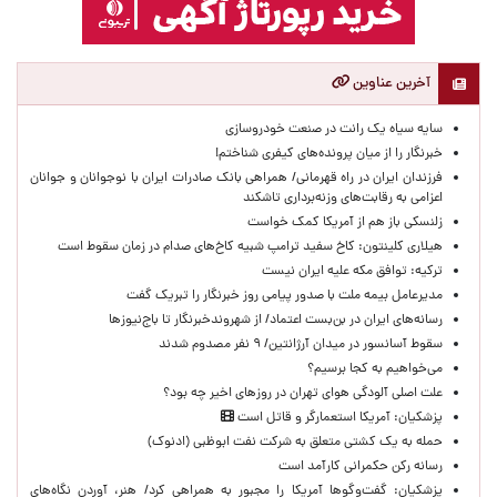
آخرین عناوین
سایه سیاه یک رانت در صنعت خودروسازی
خبرنگار را از میان پرونده‌های کیفری شناختم!
​فرزندان ایران در راه قهرمانی/ همراهی بانک صادرات ایران با نوجوانان و جوانان
اعزامی به رقابت‌های وزنه‌برداری تاشکند
زلنسکی باز هم از آمریکا کمک خواست
هیلاری کلینتون: کاخ سفید ترامپ شبیه کاخ‌های صدام در زمان سقوط است
ترکیه: توافق مکه علیه ایران نیست
مدیرعامل بیمه ملت با صدور پیامی روز خبرنگار را تبریک گفت
رسانه‌های ایران در بن‌بست اعتماد/ از شهروندخبرنگار تا باج‌نیوزها
سقوط آسانسور در میدان آرژانتین/ ۹ نفر مصدوم شدند
می‌خواهیم به کجا برسیم؟
علت اصلی آلودگی هوای تهران در روزهای اخیر چه بود؟
پزشکیان: آمریکا استعمارگر و قاتل است
حمله به یک کشتی متعلق به شرکت نفت ابوظبی (ادنوک)
رسانه رکن حکمرانی کارآمد است
پزشکیان: گفت‌وگوها آمریکا را مجبور به همراهی کرد/ هنر، آوردن نگاه‌های