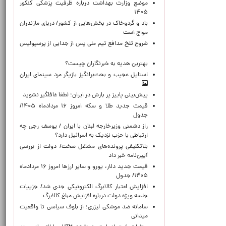
موضع وزارت بهداشت درباره ظرفیت پزشکی کنکور
۱۴۰۵
باد و گردوخاک در بخش‌هایی از کشور/ دریای مازندران
مواج است
شروع تلخ مدافع تیم ملی پس از جدایی از پرسپولیس
بهترین هدیه به خبرنگاران چیست؟
استایل عجیب و بحث‌برانگیز بازیگر مرد سینمای ایران
پیش‌بینی پاییز پر بارش در ایران؛ لطفا غافلگیر نشوید
قیمت جدید طلا و سکه امروز ۱۶ مردادماه ۱۴۰۵/
جدول
راز دشمنی وزیرخارجه لبنان با ایران / یوسف رجی چه
ارتباطی با حزب نزدیک به اسرائیل دارد؟
بلاتکلیفی پرونده‌های مشاغل سخت/ دولت از بررسی
آیین‌نامه خبر داد
قیمت جدید دلار، یورو و سایر ارزها امروز ۱۶ مردادماه
۱۴۰۵/ جدول
افزایش اعتبار کالابرگ الکترونیکی جدی شد/ جزییات
جلسه ویژه دولت درباره افزایش مبلغ کالابرگ
سامانه ضد موشکی لیزری؛ از بلوف سیاسی تا واقعیت
میدانی