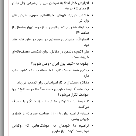
افزایش خطر ابتلا به سرطان مری با نوشیدن چای بالاتر
از دمای ۶۵ درجه
هشدار درباره فروش حواله‌های صوری خودروهای
وارداتی
یکطرفه شدن جاده چالوس و آزادراه تهران–شمال از
ساعت ۱۴
انصارالله: متجاوزان سعودی در یمن در امان نخواهند
بود
علی اکبری: دشمن در مقابل ایران شکست مفتضحانه‌ای
خورده است
چگونه به «کیف پول ایران» وصل شویم؟
پوتین قصد محک ناتو را با حمله به یک کشور عضو
دارد
مذاکره استقلال با گلر اسپانیایی برای تمدید قرارداد
یک ماه، ۴ کودک قربانی حمله سگ‌ها در سنندج / چرا
حوادث تکرار می‌شود؟
۲ درصد از مشترکان ۱۰ درصد برق خانگی را مصرف
می‌کنند!
نسخه ترامپ برای ۲۰۲۸؛ حمایت محرمانه از نامزدی
جی‌دی ونس
ترامپ: ما خودمان به موشک‌هایی که اوکراین
درخواست کرده، نیاز داریم