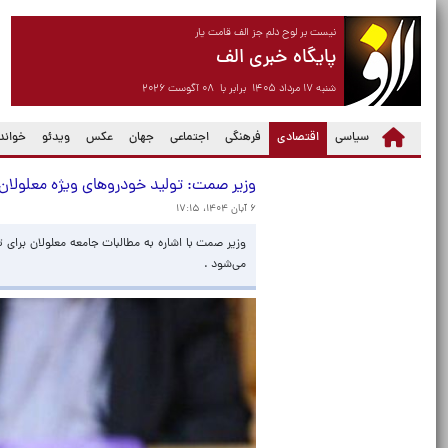
نیست بر لوح دلم جز الف قامت یار
پایگاه خبری الف
شنبه ۱۷ مرداد ۱۴۰۵ برابر با ۰۸ آگوست ۲۰۲۶
(current)
سیاسی
اقتصادی
فرهنگی
اجتماعی
جهان
عکس
ویدئو
خواندن
وزیر صمت: تولید خودروهای ویژه معلولان د
۶ آبان ۱۴۰۴، ۱۷:۱۵
وزیر صمت با اشاره به مطالبات جامعه معلولان برای
می‌شود .