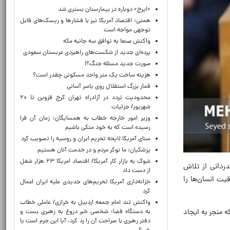
«ایرج» دوباره در بیمارستان بستری شد
همتی: اقتصاد آمریکا نیز با فشارها و ریسک‌های قابل
توجهی مواجه است
واکنش صنعا به توافق سه جانبه مکه
پرده‌ای جدید از شکست‌های راهبردی عربستان سعودی
صورت جدید مسئله جنگ؟!
هزینه ساخت یک متر واحد مسکونی چقدر است؟
قمار بزرگ استقلال روی یاسر آسانی
محدودیت تردد در آزادراه تهران کرج قزوین تا ۲۰
شهریور/ جزئیات
وزیر امور خارجه خطاب به همسایگان: زمان آن فرا
رسیده است که به خود متکی باشیم
سنای آمریکا لایحه تحریم ایران و روسیه را تصویب کرد
پزشکیان: ما نوکر مردم و در خدمت آنان هستیم
شوک به بازار کار آمریکا/ اقتصاد امریکا ۲۳ هزار شغل
دردانی از تلاش
از دست داد
یت انسان‌ها را
خزانه‌داری آمریکا تحریم‌های جدیدی علیه ایران اعمال
کرد
واکنش تند امام جمعه اردبیل به خرازی/ عاملی خطاب
ه منجر به ایجاد
به دستگاه قضا: شخصی خبر دروغ به رهبری بست و
دفتر رهبری با صراحت آن را رد کرد، آیا این جرم است یا