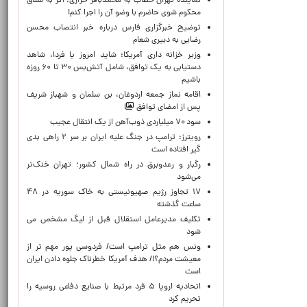
نماینده تهران خطاب به محمدباقر خرازی: اگر به شلاق
محکوم شوی حاضرم با وضو آن را اجرا کنم!
توضیح خبرگزاری فارس درباره خبر انتصاب محسن
رضایی به دبیری شعام
وزیر خزانه داری آمریکا: شاید امروز یا فردا، شاهد
دستیابی به یک توافق، شامل آتش‌بس ۳۰ تا ۶۰ روزه
باشیم
اقامه نماز جمعه اردوغان، بن ‌سلمان و شهباز شریف
پس از امضای توافق
سود ۷۰ میلیاردی ذوب‌آهن از یک انتقال عجیب
رویترز: ترامپ در جنگ علیه ایران بر سر ۲ راهی بدی
گیر افتاده است
رگبار و رعدوبرق در راه شمال کشور؛ تهران خنک‌تر
می‌شود
۱۷ تجاوز رژیم صهیونیستی به خاک سوریه در ۴۸
ساعت گذشته
تکلیف مدیرعامل استقلال قبل از لیگ مشخص می
شود
ونس هم مثل ترامپ است/ فردوسی پور مهم تر از
معیشت مردم؟!/ هدف آمریکا خطرناک جلوه دادن ایران
است
اتحادیه اروپا ۵ فرد مرتبط با صنایع دفاعی روسیه را
تحریم کرد