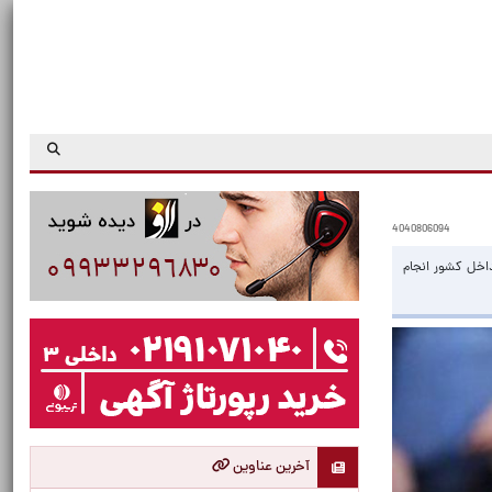
4040806094
داخل کشور انجام
آخرین عناوین