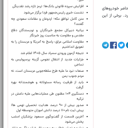
خیر؟
افزایش سپرده قانونی بانک‌ها؛ ترمز تازه رشد نقدینگی
حاضر خودروهای
نشست خبری رئیس‌جمهور فردا برگزار می‌شود
د. برخی از این
متن کامل توافق مکه؛ اردوغان و مقامات سعودی چه
گفتند؟
بیانیه دبیرکل مجمع خبرنگاران و نویسندگان دفاع
مقدس و مقاومت به مناسبت روز خبرنگار
مقاومت اسلامی عراق: پاسخ به آمریکا و عربستان را به
تعویق انداختیم
نتیجه آزمون ورودی سمپاد سال ۱۴۰۵ اعلام شد
جزئیات جدید از انتقال نجومی گزینه پرسپولیس به
نساجی
صنعاء: نبرد ما علیه طرح سلطه‌جویی عربستان است، نه
مردم جنوب یمن
باید از ظرفیت رسانه مسئولانه و هوشمندانه بهره
گرفت
دستگیری ۱۰۴ مظنون طی عملیات‌هایی علیه داعش در
ترکیه
صدور بیش از ۹۰ درصد هدایت تحصیلی نهمی ها/
پیش ثبت نام ۷۰ درصد دانش اموزان متوسطه اول
آخرین قسمت از گفت‌وگوی مسعود پزشکیان امشب
پخش می‌شود