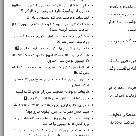
پیام پزشکیان در شبکه اجتماعی ایکس در سالروز
 پرداخت و گفت:
بمباران اتمی آمریکا علیه هیروشیما و ناگازاکی
قاچاق کالا، ارز و جرایم سازمان‌یافته دادستانی کل کشور در ۱۶۷ جلسه تخصصی مربوط به
تهدیدات و فرصت های کنوانسیون دریای خزر
 جلسات، ده هزار
شکاف ۴۷ واحدی تورم کالا و خدمات/ چرا تورم کالا از
است.
خدمات سبقت گرفته است؟
سخنگوی قوه قضاییه: آقای خرازی به دادگاه ویژه
 ۱۶ جلسه کمیسیون مرکزی مزایده فروش ستاد مبارزه با مواد مخدر برگزار شده که در نتیجه آن، ۳۲۳ دستگاه خودرو به
روحانیت احضار شد
ناتوانی آمریکا در پنهان کردن ضربات کوبنده ایران
قیمت جدید طلا و سکه امروز ۱۷ مردادماه ۱۴۰۵/ طلا
وص تعیین‌تکلیف
۱۹ میلیون تومان شد + جدول
لحظه‌ فحش دادن اکبر عبدی در پشت صحنه یک فیلم
لیه توقیفی وفق
معروف
دستور سازمان غذا و دارو برای جمع‌آوری ۳ محصول
سلامت‌محور
نی تعیین وضعیت شده و در
شایعات مربوط به معافیت سربازان فراری کذب است
ازه زمانی، اموالی به
بدون تعارف با آتش نشان فداکار مازندرانی
تصویری جالب از پیرترین گربه دنیا که ۳۱ ساله شد
سید حسن نصرالله در منزل چگونه پدری بود؟
هماهنگی معاونت
رشد بورس در اولین روز معاملات هفته/ شاخص کل
و ارز شرکت کرده‌اند.
وارد کانال ۵.۵ میلیون واحد شد
ترامپ: تورم ایران که قبل از جنگ ۵ درصد بود را الان