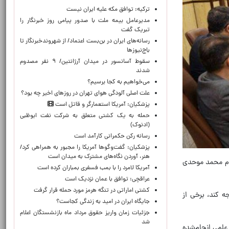
ترکیه: توافق مکه علیه ایران نیست
مدیرعامل بیمه ملت با صدور پیامی روز خبرنگار را
تبریک گفت
رسانه‌های ایران در بن‌بست اعتماد/ از شهروندخبرنگار تا
باج‌نیوزها
سقوط آسانسور در میدان آرژانتین/ ۹ نفر مصدوم
شدند
می‌خواهیم به کجا برسیم؟
علت اصلی آلودگی هوای تهران در روزهای اخیر چه بود؟
پزشکیان: آمریکا استعمارگر و قاتل است
حمله به یک کشتی متعلق به شرکت نفت ابوظبی
(ادنوک)
رسانه رکن حکمرانی کارآمد است
پزشکیان: گفت‌وگوها آمریکا را مجبور به همراهی کرد/
هنر، آوردن نگاه‌های مشترک به میدان است
لام محمد موحدی
آمریکا لامرد را با بمب فسفری بمباران کرده است
عراقچی: توافق با عمان نزدیک است
کشتی اماراتی در تنگه هرمز مورد حمله قرار گرفت
ه کند، برخی از
جایگاه ایران در امید به زندگی کجاست؟
جزئیات زمان واریز حقوق مرداد ماه بازنشستگان اعلام
شد
علمی انجام‌شده