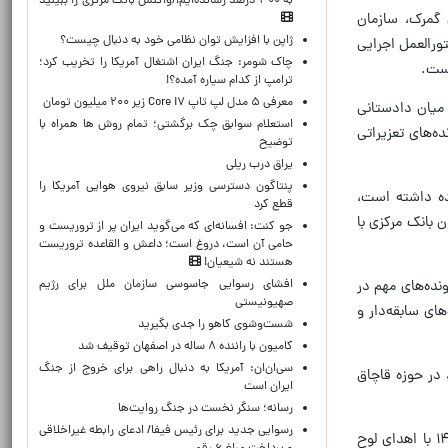
به ۳۰۰ درصد رسانده‌ایم!/واکنش بانک مرکزی را ببینید
 از استان‌ها، انبارهای گمرک، سازمان
ژاپن با افزایش توان نظامی خود به دنبال چیست؟
ه است. همچنین حدود ۳۰ مورد بخشنامه و دستورالعمل اجرایی
چاک شومر: جنگ ایران اشتغال آمریکا را تخریب کرد؛
است.
ترامپ از کدام سیاره آمده؟!
معرفی ۵ مدل لپ تاپ Core i۷ زیر ۲۰۰ میلیون تومان
میان دادستانی
استعلام سوابق چک برگشتی؛ تمام روش ها همراه با
‌های تعزیراتی
توضیح
یراق درب ریلی
پنتاگون دسترسی وزیر سابق نیروی هوایی آمریکا را
ماهه ابتدایی سال مجموعاً ۶٬۳۷۶ فقره مکاتبه وارده داشته است،
قطع کرد
صادره در این معاونت ثبت شده و رسیدگی به ۴۷۳ حساب توقیف‌شده در اجرای ماده ۴۲ قانون بانک مرکزی با
جو کنت: افسانه‌ای که می‌گوید ایران پر از تروریست و
حامی آن است، دروغ است؛ داعش و القاعده تروریست
هستند نه شیعیان!
افشای رسوایی جاسوسی سازمان ملل برای رژیم
نده‌های مهم در
صهیونیستی
ای سابقه‌دار و
شست‌وشوی کاهو را جدی بگیرید
کامیون با راننده ۸ ساله در اصفهان توقیف شد
سی‌ان‌ان: آمریکا به دنبال راهی برای خروج از جنگ
 در حوزه قاچاق
ایران است
رسانه؛ سنگر نخست در جنگ روایت‌ها
رسوایی جدید برای رئیس فیفا/ ادعای رابطه غیراخلاقی
همچنین در این نشست از محمد امین وحدانی‌نیا دادیار داسرای دیوان عالی کشور به عنوان قاضی نمونه کشوری سال ۱۴۰۳ با اهدای لوح