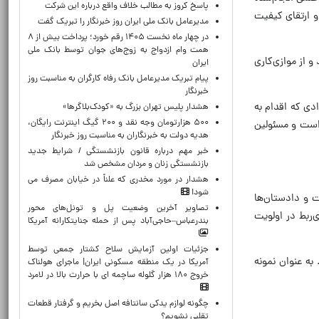
پاسخ کروز به مطالب خلاف واقع درباره این شرکت
 ارتقای کیفیت
مدیرعامل بانک ملی ایران روز خبرنگار را تبریک گفت
در چهار ماه نخست ۱۴۰۵ رقم خورد؛ پرداخت بیش از ۸
همت وام ازدواج به زوج‌های جوان توسط بانک ملی
و از موازی‌کاری
ایران
پیام تبریک مدیرعامل بانک رفاه کارگران به مناسبت روز
خبرنگار
ی که اقدام به
هشدار پلیس تهران بزرگ به «کودک‌بلاگرها»
۵۰۰ هزارتومان وجه نقد و ۲۰۰ گیگ اینترنت رایگان،
ه است و مسئولین
هدیه دولت به خبرنگاران به مناسبت روز خبرنگار
خبر مهم درباره قانون بازنشستگی / شرایط جدید
بازنشستگی زنان و مردان مشخص شد
هشدار در مورد مخدری که علناً در خیابان مصرف می
شود!
و دادستان‌ها
تصاویر آخرین وضعیت پل و تونل‌های محور
‌ربط در اولویت
بندرعباس–حاجی‌آباد پس از حمله جنایتکارانه آمریکا
جزئیات اولین آزمایش سلاح کشتار جمعی توسط
ه عنوان نمونه
آمریکا در یک منطقه مسکونی ایران| ماجرای هولناک
خروج ۱۸۰ هزار گلوله ساچمه ای با حرارت بالا در لامرد
چگونه لوازم یدکی سانتافه اصل بخریم و گرفتار قطعات
تقلبی نشویم؟