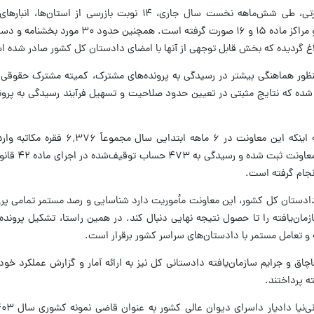
این مقام قضایی تصریح کرد: در بخش نظارتی، طی شش‌ماهه نخست سال جاری، ۱۴ نوبت بازرسی
جمع‌آوری و فروش اموال تملیکی، پارکینگ‌ها و مراکز ماده ۱۵ و ۱۶ صورت گرفت
لاغ گردیده که بخش قابل توجهی از آنها با امضای دادستان کل کشور صادر شده 
منظور هماهنگی بیشتر در رسیدگی به پرونده‌های مشترک، کمیته مشترک حقوقی 
ه که نتایج مثبتی در تعیین حدود صلاحیت و تسهیل فرآیند رسیدگی به پرونده
معاون قضایی دادستان کل کشور با اشاره به اینکه این معاونت در ۶ 
تصریح کرد: ۳.۶۶۳ فقره نامه 
نجام گرفته است.
دادستان کل کشور، این معاونت مأموریت دارد شناسایی و رصد مستمر تمامی پرو
زمان‌یافته را تا حصول نتیجه نهایی دنبال کند. در همین راستا، تشکیل پرونده‌ه
ه و تعامل مستمر با دادستان‌های سراسر کشور برقرار است.
ق و جرایم سازمان‌یافته دادستانی کل نیز به ارائه آمار و گزارش عملکرد خود
ه پرداختند.