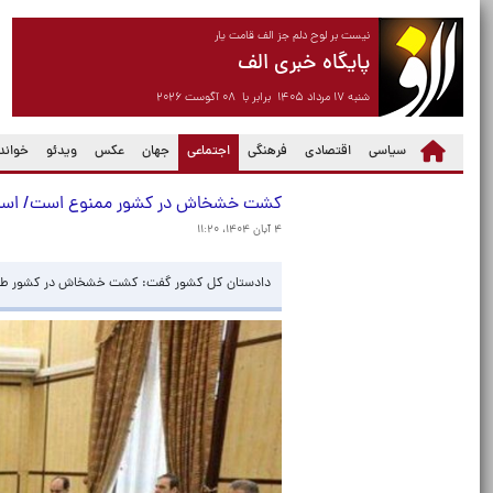
نیست بر لوح دلم جز الف قامت یار
پایگاه خبری الف
شنبه ۱۷ مرداد ۱۴۰۵ برابر با ۰۸ آگوست ۲۰۲۶
(current)
سیاسی
اقتصادی
فرهنگی
اجتماعی
جهان
عکس
ویدئو
خواندن
کشت خشخاش در کشور ممنوع است/ اسامی کس
۴ آبان ۱۴۰۴، ۱۱:۲۰
دادستان کل کشور گفت: کشت خشخاش در کشور طبق قانو