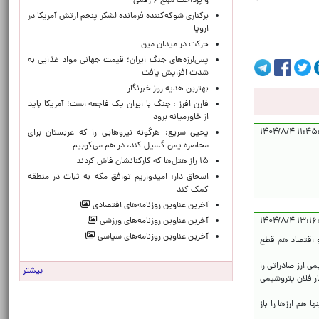
و پرداخت مبلغ ۶ رقمی
برکناری شوکه‌کننده فرمانده لشکر پنجم ارتش آمریکا در
اروپا
حركت در ميدان مين
پس‌لرزه‌های جنگ ایران؛ قیمت جهانی مواد غذایی به
شدت افزایش یافت
بهترین هدیه روز خبرنگار
فارن افرز : جنگ با ایران یک فاجعه است؛ آمریکا باید
از خاورمیانه برود
۱۱:۴۵:۴۳ ۱
یحیی سریع: هرگونه نیروهایی را که عربستان برای
محاصره یمن گسیل کند، در هم می‌کوبیم
۱۵ راز هتل‌ها که کارکنانشان فاش کردند
اسحاق دار: امیدواریم توافق مکه به ثبات در منطقه
کمک کند
آخرین عناوین روزنامه‌های اقتصادی
آخرین عناوین روزنامه‌های ورزشی
۱۳:۱۶:۰۶ ۱۴
آخرین عناوین روزنامه‌های سیاسی
و اقتصاد هم قطع
می ارز صادراتی را
بیشتر
کار فلان پتروشیمی
هم ارزها را باز