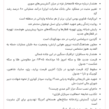
هشدار درباره مرحله فاجعه‌بار غزه در میان آتش‌بس‌های صوری
تغییر مثبت در عملکرد مالی بانک صادرات ایران/ درآمد عملیاتی ۸۰ درصد رشد
کرد
ابن‌الرضا: فناوری بومی ایران، برتر از هر سامانه وارداتی در منطقه است
روایت زندگی رهبر شهید انقلاب برای نسل نوجوان منتشر شد
پایش شبانه روزی تهویه قطارها و ایستگاه‌های مترو/ پیش‌بینی هوشمند تهویه
در قطارهای جدید
گاردین: دیپلماسی ترامپ در حد مهدکودک است
معاون هماهنگ‌کننده نیروی هوایی ارتش: وضعیت سه خلبان عملیات حمله به
العدید هنوز مشخص نیست
هشدار به مسافران؛ ترافیک سنگین در این جاده شمالی
قیمت جدید طلا و سکه امروز ۱۵ مردادماه ۱۴۰۵/ مرز مقاومتی طلا و سکه
شکست + جدول
سقوط آزاد قیمت خودرو در بازار/ آخرین قیمت پراید، پژو، ساینا، شاهین،
کوییک و تارا + جدول
شهید علی لاریجانی چگونه ردیابی شد؟/ روایت سردار کوثری از نحوه شهادت دبیر
شورای عالی امنیت ملی
ماجرای نصب سنگ مزار اکبر عبدی چیست؟
تکذیب شایعه «معافیت سربازان فراری»
ایران: گسترش زرادخانه سلاح‌های هسته‌ای آمریکا تهدیدی برای کل بشریت
است