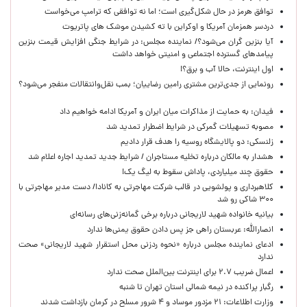
توافق هرمز در حال شکل‌گیری است؛ اما نه توافقی که ترامپ می‌خواست
دردسر همزمان آمریکا و اوکراین با ته کشیدن موشک های پاتریوت
آیا بنزین گران می‌شود؟/ نماینده مجلس: در شرایط جنگی افزایش قیمت بنزین
پیامدهای گسترده اجتماعی و امنیتی خواهد داشت
اول اینترنت، حالا آب و برق؟!
رونمایی از جدی‌ترین مشتری رامین رضاییان؛ بمب نقل‌وانتقالات منفجر می‌شود؟
فیدان: به حمایت از مذاکرات میان ایران و آمریکا ادامه خواهیم داد
مصوبه تسهیلات گمرکی در شرایط اضطرار تمدید شد
زلنسکی: دو پالایشگاه روسیه را هدف قرار دادیم
هشدار به مالکان درباره تخلیه مستاجران / شرایط جدید تمدید اجاره اعلام شد
حقوق چند میلیاردی، پاداش سقوط به لیگ یک!
کلاهبرداری و پولشویی در قالب شرکت مهاجرتی به کانادا/ دست مدیر مهاجرتی با
۳۰۰ شاکی رو شد
بیانیه خانواده شهید لاریجانی درباره برخی گمانه‌زنی‌های رسانه‌ای
انصارالله: عربستان راهی جز پس دادن حقوق یمنی‌ها ندارد
ادعای نماینده مجلس درباره «نحوه ردزنی محل استقرار شهید لاریجانی» صحت
ندارد
اعمال ضریب ۲.۷ برای اینترنت بین‌الملل صحت ندارد
رگبار پراکنده در نیمه شمالی استان تهران تا شنبه
وزارت اطلاعات: ۲۱ مزدور موساد و ۴ شرور مسلح در کرمان بازداشت شدند