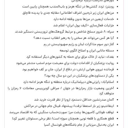
باورهای نادرست درباره گرمازدگی
رویترز: تردد کشتی‌ها در تنگه هرمز و باب‌المندب همچنان پایین است
مرزهای ایران زیر ذره‌بین اشراف اطلاعاتی/ مقابله جدی با پدیده قاچاق
خدمات اربعین در مرزها بدون وقفه ادامه دارد
جزئیات فعال‌سازی «کیف پول ایران» اعلام شد
سپاه: ۸ شرور مسلح شاخص و مرتبط گروهک‌های تروریستی دستگیر شدند
آیا هر کس می‌تواند هر سخنی را به رهبر انقلاب نسبت دهد؟
آغاز دور سوم مذاکرات لبنان و رژیم صهیونیستی در رم
مسئله مانایی ایران و اصلاح الگوی توسعه
بغداد: نباید از خاک عراق برای حمله به کشورهای دیگر استفاده کرد
روایت پزشکیان از اقدامات دولت برای معیشت مردم امشب منتشر می‌شود
فرمانده نیروی هوایی ارتش: در دفاع از ایران، جان بر کف خواهیم بود
یکی از دستاوردهای پزشکیان در این دو سال چه بود؟
اسلام‌آباد: رایزنی‌های دیپلماتیک درباره منطقه و تنگه هرمز ادامه دارد
آخرین وضعیت بازار رمزارزها در جهان / صرافی کوین‌بیس معاملات ۶ رمزارز را
متوقف کرد
آلمان صدرنشین حداقل دستمزد اروپا از نظر قدرت خرید شد
اینفانتینو زیر بار استعفا نرفت/ پیشنهاد فینال جام جهانی در مراکش
توقف طولانی کامیون‌ها پشت مرز؛ صورت‌حساب سنگینی که به اقتصاد می‌رسد
قطع همکاری با قلعه نویی همچنان سوژه است/ نظر برخی مسئولان تغییر کرد!
ایران به‌دنبال میزبانی از جام باشگاه‌های فوتسال آسیا