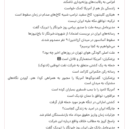
اعزامی به رقابت‌های وزنه‌برداری تاشکند
زلنسکی باز هم از آمریکا کمک خواست
هیلاری کلینتون: کاخ سفید ترامپ شبیه کاخ‌های صدام در زمان سقوط است
ترکیه: توافق مکه علیه ایران نیست
مدیرعامل بیمه ملت با صدور پیامی روز خبرنگار را تبریک گفت
رسانه‌های ایران در بن‌بست اعتماد/ از شهروندخبرنگار تا باج‌نیوزها
سقوط آسانسور در میدان آرژانتین/ ۹ نفر مصدوم شدند
می‌خواهیم به کجا برسیم؟
علت اصلی آلودگی هوای تهران در روزهای اخیر چه بود؟
پزشکیان: آمریکا استعمارگر و قاتل است
حمله به یک کشتی متعلق به شرکت نفت ابوظبی (ادنوک)
رسانه رکن حکمرانی کارآمد است
پزشکیان: گفت‌وگوها آمریکا را مجبور به همراهی کرد/ هنر، آوردن نگاه‌های
مشترک به میدان است
آمریکا لامرد را با بمب فسفری بمباران کرده است
عراقچی: توافق با عمان نزدیک است
کشتی اماراتی در تنگه هرمز مورد حمله قرار گرفت
جایگاه ایران در امید به زندگی کجاست؟
جزئیات زمان واریز حقوق مرداد ماه بازنشستگان اعلام شد
پاسخ کروز به مطالب خلاف واقع درباره این شرکت
مدیرعامل بانک ملی ایران روز خبرنگار را تبریک گفت