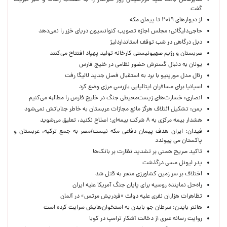
مدیرعامل بانک سپه فرارسیدن روز خبرنگار را به اصحاب رسانه و خبر تبریک
گفت
از دیوارهای ۲۰۱۹ تا پیمان مکه
حاجی‌دلیگانی: مجلس اجازه تصویب کنوانسیون دریای خزر را نمی‌دهد
دبل درگاهی در شب توقف استانداردلیژ
صربستان و رژیم صهیونیستی کارخانه تولید پهپاد افتتاح می‌کنند
یونان به دنبال گسترش حضور نظامی در خلیج فارس
رئال مدل مورینیو با برد به استقبال فصل جدید لالیگا رفت
اسپانیا برای مسافران ایتالیایی بازرسی مرزی وضع کرد
انصاری: خسارت‌های زیست‌محیطی جنگ در خلیج فارس را مطالبه‌ می‌کنیم
یمن: تشکیل ائتلاف هرگز مانع مجازات عربستان به خاطر جنایاتش نمی‌شود
هشدار بیمه مرکزی به ۸ شرکت بیمه‌ای؛ اصلاح نکنید، تعلیق می‌شوید
فیدان: ایران هدف پیمان دفاعی مکه نیست/مصر به جمع ترکیه، عربستان و
پاکستان می پیوندد
تاکید صریح همتی بر تشدید نظارت بر بانک‌ها
پدر لیونل مسی درگذشت
اختلاف بر سر زمین کشاورزی منجر به قتل شد
راه‌حل نماینده روسیه برای پایان جنگ آمریکا علیه ایران
تظاهرات هزاران نفری علیه دولت «فردریش مرتس» در آلمان
هانتر بایدن: سرطان جو بایدن به استخوان‌هایش سرایت کرده است
روایت رسانه عبری از دخالت آشکار ترامپ در کوبا