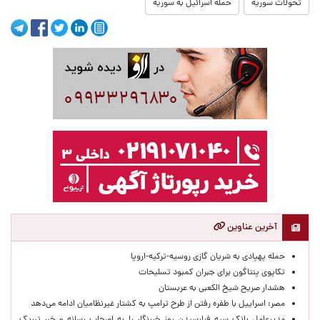
تحولات سوریه
حمله اسرائیل به سوریه
آخرین عناوین
حمله پهپادی به شریان گازی روسیه-ترکیه-اروپا
تکاپوی پنتاگون برای جبران کمبود تسلیحات
هشدار صریح شیخ الکعبی به عربستان
مصر: اسراییل با طفره رفتن از طرح ترامپ به کشتار غیرنظامیان ادامه می‌دهد