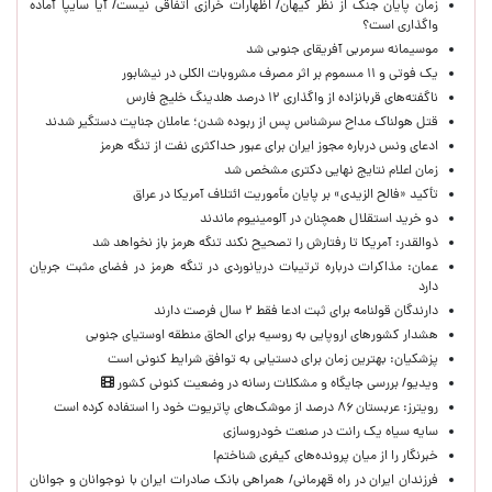
زمان پایان جنگ از نظر کیهان/ اظهارات خرازی اتفاقی نیست/ آیا سایپا آماده
واگذاری است؟
موسیمانه سرمربی آفریقای جنوبی شد
یک فوتی و ۱۱ مسموم بر اثر مصرف مشروبات الکلی در نیشابور
ناگفته‌های قربانزاده از واگذاری ۱۲ درصد هلدینگ خلیج فارس
قتل هولناک مداح سرشناس پس از ربوده شدن؛ عاملان جنایت دستگیر شدند
ادعای ونس درباره مجوز ایران برای عبور حداکثری نفت از تنگه هرمز
زمان اعلام نتایج نهایی دکتری مشخص شد
تأکید «فالح الزیدی» بر پایان مأموریت ائتلاف آمریکا در عراق
دو خرید استقلال همچنان در آلومینیوم ماندند
ذوالقدر: آمریکا تا رفتارش را تصحیح نکند تنگه هرمز باز نخواهد شد
عمان: مذاکرات درباره ترتیبات دریانوردی در تنگه هرمز در فضای مثبت جریان
دارد
دارندگان قولنامه برای ثبت ادعا فقط ۲ سال فرصت دارند
هشدار کشورهای اروپایی به روسیه برای الحاق منطقه اوستیای جنوبی
پزشکیان‌: بهترین زمان برای دستیابی به توافق شرایط کنونی است
ویدیو/ بررسی جایگاه و مشکلات رسانه در وضعیت کنونی کشور
رویترز: عربستان ۸۶ درصد از موشک‌های پاتریوت خود را استفاده کرده است
سایه سیاه یک رانت در صنعت خودروسازی
خبرنگار را از میان پرونده‌های کیفری شناختم!
​فرزندان ایران در راه قهرمانی/ همراهی بانک صادرات ایران با نوجوانان و جوانان