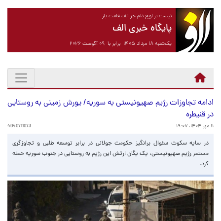
نیست بر لوح دلم جز الف قامت یار
پایگاه خبری الف
یک‌شنبه ۱۸ مرداد ۱۴۰۵ برابر با ۰۹ آگوست ۲۰۲۶
ادامه تجاوزات رژیم صهیونیستی به سوریه/ یورش زمینی به روستایی
در قنیطره
۱۱ مهر ۱۴۰۴، ۱۹:۰۷
4040711073
در سایه سکوت سئوال برانگیز حکومت جولانی در برابر توسعه طلبی و تجاوزگری
مستمر رژیم صهیونیستی، یک یگان ارتش این رژیم به روستایی در جنوب سوریه حمله
کرد.