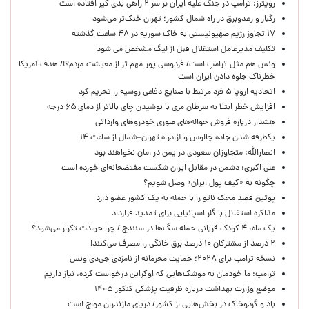
رویترز: ترامپ در جنگ علیه ایران بر سر ۲ راهی بدی گیر افتاده است
رگبار و رعدوبرق در راه شمال کشور؛ تهران خنک‌تر می‌شود
۱۷ تجاوز رژیم صهیونیستی به خاک سوریه در ۴۸ ساعت گذشته
تکلیف مدیرعامل استقلال قبل از لیگ مشخص می شود
ونس هم مثل ترامپ است/ فردوسی پور مهم تر از معیشت مردم؟!/ هدف آمریکا
خطرناک جلوه دادن ایران است
اتحادیه اروپا ۵ فرد مرتبط با صنایع دفاعی روسیه را تحریم کرد
افزایش خطر ابتلا به سرطان مری با نوشیدن چای بالاتر از دمای ۶۵ درجه
هشدار درباره فروش حواله‌های صوری خودروهای وارداتی
یکطرفه شدن جاده چالوس و آزادراه تهران–شمال از ساعت ۱۴
انصارالله: متجاوزان سعودی در یمن در امان نخواهند بود
علی اکبری: دشمن در مقابل ایران شکست مفتضحانه‌ای خورده است
چگونه به «کیف پول ایران» وصل شویم؟
پوتین قصد محک ناتو را با حمله به یک کشور عضو دارد
مذاکره استقلال با گلر اسپانیایی برای تمدید قرارداد
یک ماه، ۴ کودک قربانی حمله سگ‌ها در سنندج / چرا حوادث تکرار می‌شود؟
۲ درصد از مشترکان ۱۰ درصد برق خانگی را مصرف می‌کنند!
نسخه ترامپ برای ۲۰۲۸؛ حمایت محرمانه از نامزدی جی‌دی ونس
ترامپ: ما خودمان به موشک‌هایی که اوکراین درخواست کرده، نیاز داریم
موضع وزارت بهداشت درباره ظرفیت پزشکی کنکور ۱۴۰۵
باد و گردوخاک در بخش‌هایی از کشور/ دریای مازندران مواج است