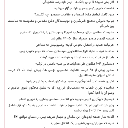
افزایش سپرده قانونی بانک‌ها؛ ترمز تازه رشد نقدینگی
نشست خبری رئیس‌جمهور فردا برگزار می‌شود
متن کامل توافق مکه؛ اردوغان و مقامات سعودی چه گفتند؟
بیانیه دبیرکل مجمع خبرنگاران و نویسندگان دفاع مقدس و مقاومت به مناسبت
روز خبرنگار
مقاومت اسلامی عراق: پاسخ به آمریکا و عربستان را به تعویق انداختیم
نتیجه آزمون ورودی سمپاد سال ۱۴۰۵ اعلام شد
جزئیات جدید از انتقال نجومی گزینه پرسپولیس به نساجی
صنعاء: نبرد ما علیه طرح سلطه‌جویی عربستان است، نه مردم جنوب یمن
باید از ظرفیت رسانه مسئولانه و هوشمندانه بهره گرفت
دستگیری ۱۰۴ مظنون طی عملیات‌هایی علیه داعش در ترکیه
صدور بیش از ۹۰ درصد هدایت تحصیلی نهمی ها/ پیش ثبت نام ۷۰ درصد
دانش اموزان متوسطه اول
آخرین قسمت از گفت‌وگوی مسعود پزشکیان امشب پخش می‌شود
نماینده تهران خطاب به محمدباقر خرازی: اگر به شلاق محکوم شوی حاضرم با
وضو آن را اجرا کنم!
توضیح خبرگزاری فارس درباره خبر انتصاب محسن رضایی به دبیری شعام
وزیر خزانه داری آمریکا: شاید امروز یا فردا، شاهد دستیابی به یک توافق، شامل
آتش‌بس ۳۰ تا ۶۰ روزه باشیم
اقامه نماز جمعه اردوغان، بن ‌سلمان و شهباز شریف پس از امضای توافق
سود ۷۰ میلیاردی ذوب‌آهن از یک انتقال عجیب