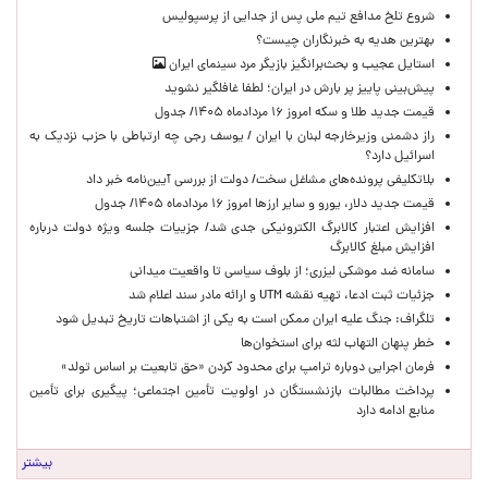
شروع تلخ مدافع تیم ملی پس از جدایی از پرسپولیس
بهترین هدیه به خبرنگاران چیست؟
استایل عجیب و بحث‌برانگیز بازیگر مرد سینمای ایران
پیش‌بینی پاییز پر بارش در ایران؛ لطفا غافلگیر نشوید
قیمت جدید طلا و سکه امروز ۱۶ مردادماه ۱۴۰۵/ جدول
راز دشمنی وزیرخارجه لبنان با ایران / یوسف رجی چه ارتباطی با حزب نزدیک به
اسرائیل دارد؟
بلاتکلیفی پرونده‌های مشاغل سخت/ دولت از بررسی آیین‌نامه خبر داد
قیمت جدید دلار، یورو و سایر ارزها امروز ۱۶ مردادماه ۱۴۰۵/ جدول
افزایش اعتبار کالابرگ الکترونیکی جدی شد/ جزییات جلسه ویژه دولت درباره
افزایش مبلغ کالابرگ
سامانه ضد موشکی لیزری؛ از بلوف سیاسی تا واقعیت میدانی
جزئیات ثبت ادعا، تهیه نقشه UTM و ارائه مادر سند اعلام شد
تلگراف: جنگ علیه ایران ممکن است به یکی از اشتباهات تاریخ تبدیل شود
خطر پنهان التهاب لثه برای استخوان‌ها
فرمان اجرایی دوباره ترامپ برای محدود کردن «حق تابعیت بر اساس تولد»
پرداخت مطالبات بازنشستگان در اولویت تأمین اجتماعی؛ پیگیری برای تأمین
منابع ادامه دارد
بیشتر