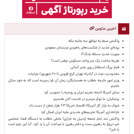
آخرین عناوین
واکنش صنعا به توافق سه جانبه مکه
پرده‌ای جدید از شکست‌های راهبردی عربستان سعودی
صورت جدید مسئله جنگ؟!
هزینه ساخت یک متر واحد مسکونی چقدر است؟
قمار بزرگ استقلال روی یاسر آسانی
محدودیت تردد در آزادراه تهران کرج قزوین تا ۲۰ شهریور/ جزئیات
وزیر امور خارجه خطاب به همسایگان: زمان آن فرا رسیده است که به خود متکی
باشیم
سنای آمریکا لایحه تحریم ایران و روسیه را تصویب کرد
پزشکیان: ما نوکر مردم و در خدمت آنان هستیم
شوک به بازار کار آمریکا/ اقتصاد امریکا ۲۳ هزار شغل از دست داد
خزانه‌داری آمریکا تحریم‌های جدیدی علیه ایران اعمال کرد
واکنش تند امام جمعه اردبیل به خرازی/ عاملی خطاب به دستگاه قضا: شخصی
خبر دروغ به رهبری بست و دفتر رهبری با صراحت آن را رد کرد، آیا این جرم است
یا خیر؟