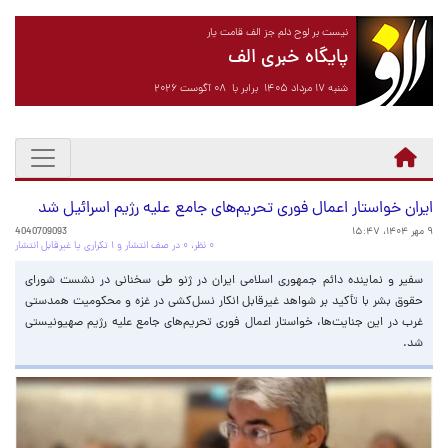
نیست بر لوح دلم جز الف قامت یار
پایگاه خبری الف
شنبه ۱۷ مرداد ۱۴۰۵ برابر با ۰۸ آگوست ۲۰۲۶
ایران خواستار اعمال فوری تحریم‌های جامع علیه رژیم اسرائیل شد
۹ مهر ۱۴۰۴، ۱۵:۴۷
4040709093
۰ نظر، ۰ در صف انتشار و ۱ تکراری یا غیرقابل انتشار
سفیر و نماینده دائم جمهوری اسلامی ایران در ژنو طی سخنانی در نشست شورای
حقوق بشر با تأکید بر شواهد غیرقابل انکار نسل‌کشی در غزه و محکومیت همدستی
غرب در این جنایت‌ها، خواستار اعمال فوری تحریم‌های جامع علیه رژیم صهیونیستی
شد.