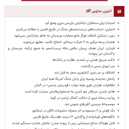
آخرین عناوین
اسپانیا برای مسافران ایتالیایی بازرسی مرزی وضع کرد
انصاری: خسارت‌های زیست‌محیطی جنگ در خلیج فارس را مطالبه‌ می‌کنیم
یمن: تشکیل ائتلاف هرگز مانع مجازات عربستان به خاطر جنایاتش نمی‌شود
هشدار بیمه مرکزی به ۸ شرکت بیمه‌ای؛ اصلاح نکنید، تعلیق می‌شوید
فیدان: ایران هدف پیمان دفاعی مکه نیست/مصر به جمع ترکیه، عربستان و
پاکستان می پیوندد
تاکید صریح همتی بر تشدید نظارت بر بانک‌ها
پدر لیونل مسی درگذشت
اختلاف بر سر زمین کشاورزی منجر به قتل شد
راه‌حل نماینده روسیه برای پایان جنگ آمریکا علیه ایران
تظاهرات هزاران نفری علیه دولت «فردریش مرتس» در آلمان
هانتر بایدن: سرطان جو بایدن به استخوان‌هایش سرایت کرده است
روایت رسانه عبری از دخالت آشکار ترامپ در کوبا
موسیمانه سرمربی آفریقای جنوبی شد
یک فوتی و ۱۱ مسموم بر اثر مصرف مشروبات الکلی در نیشابور
ناگفته‌های قربانزاده از واگذاری ۱۲ درصد هلدینگ خلیج فارس
قتل هولناک مداح سرشناس پس از ربوده شدن؛ عاملان جنایت دستگیر شدند