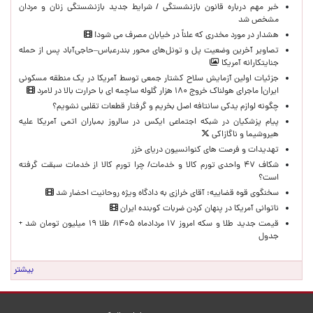
خبر مهم درباره قانون بازنشستگی / شرایط جدید بازنشستگی زنان و مردان
مشخص شد
هشدار در مورد مخدری که علناً در خیابان مصرف می شود!
تصاویر آخرین وضعیت پل و تونل‌های محور بندرعباس–حاجی‌آباد پس از حمله
جنایتکارانه آمریکا
جزئیات اولین آزمایش سلاح کشتار جمعی توسط آمریکا در یک منطقه مسکونی
ایران| ماجرای هولناک خروج ۱۸۰ هزار گلوله ساچمه ای با حرارت بالا در لامرد
چگونه لوازم یدکی سانتافه اصل بخریم و گرفتار قطعات تقلبی نشویم؟
پیام پزشکیان در شبکه اجتماعی ایکس در سالروز بمباران اتمی آمریکا علیه
هیروشیما و ناگازاکی
تهدیدات و فرصت های کنوانسیون دریای خزر
شکاف ۴۷ واحدی تورم کالا و خدمات/ چرا تورم کالا از خدمات سبقت گرفته
است؟
سخنگوی قوه قضاییه: آقای خرازی به دادگاه ویژه روحانیت احضار شد
ناتوانی آمریکا در پنهان کردن ضربات کوبنده ایران
قیمت جدید طلا و سکه امروز ۱۷ مردادماه ۱۴۰۵/ طلا ۱۹ میلیون تومان شد +
جدول
بیشتر