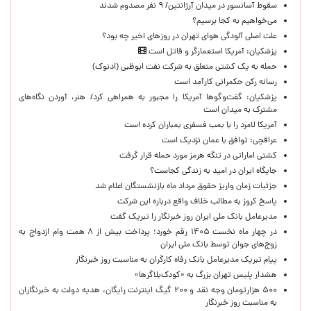
سقوط آسانسور در میدان آرژانتین/ ۹ نفر مصدوم شدند
می‌خواهیم به کجا برسیم؟
علت اصلی آلودگی هوای تهران در روزهای اخیر چه بود؟
پزشکیان: آمریکا استعمارگر و قاتل است
حمله به یک کشتی متعلق به شرکت نفت ابوظبی (ادنوک)
رسانه رکن حکمرانی کارآمد است
پزشکیان: گفت‌وگوها آمریکا را مجبور به همراهی کرد/ هنر، آوردن نگاه‌های
مشترک به میدان است
آمریکا لامرد را با بمب فسفری بمباران کرده است
عراقچی: توافق با عمان نزدیک است
کشتی اماراتی در تنگه هرمز مورد حمله قرار گرفت
جایگاه ایران در امید به زندگی کجاست؟
جزئیات زمان واریز حقوق مرداد ماه بازنشستگان اعلام شد
پاسخ کروز به مطالب خلاف واقع درباره این شرکت
مدیرعامل بانک ملی ایران روز خبرنگار را تبریک گفت
در چهار ماه نخست ۱۴۰۵ رقم خورد؛ پرداخت بیش از ۸ همت وام ازدواج به
زوج‌های جوان توسط بانک ملی ایران
پیام تبریک مدیرعامل بانک رفاه کارگران به مناسبت روز خبرنگار
هشدار پلیس تهران بزرگ به «کودک‌بلاگرها»
۵۰۰ هزارتومان وجه نقد و ۲۰۰ گیگ اینترنت رایگان، هدیه دولت به خبرنگاران
به مناسبت روز خبرنگار