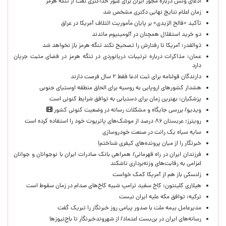
ادعای ونس درباره مجوز ایران برای عبور حداکثری نفت از تنگه هرمز
زمان اعلام نتایج نهایی دکتری مشخص شد
تأکید «فالح الزیدی» بر پایان مأموریت ائتلاف آمریکا در عراق
دو خرید استقلال همچنان در آلومینیوم ماندند
ذوالقدر: آمریکا تا رفتارش را تصحیح نکند تنگه هرمز باز نخواهد شد
عمان: مذاکرات درباره ترتیبات دریانوردی در تنگه هرمز در فضای مثبت جریان
دارد
دارندگان قولنامه برای ثبت ادعا فقط ۲ سال فرصت دارند
هشدار کشورهای اروپایی به روسیه برای الحاق منطقه اوستیای جنوبی
پزشکیان‌: بهترین زمان برای دستیابی به توافق شرایط کنونی است
ویدیو/ بررسی جایگاه و مشکلات رسانه در وضعیت کنونی کشور
رویترز: عربستان ۸۶ درصد از موشک‌های پاتریوت خود را استفاده کرده است
سایه سیاه یک رانت در صنعت خودروسازی
خبرنگار را از میان پرونده‌های کیفری شناختم!
​فرزندان ایران در راه قهرمانی/ همراهی بانک صادرات ایران با نوجوانان و جوانان
اعزامی به رقابت‌های وزنه‌برداری تاشکند
زلنسکی باز هم از آمریکا کمک خواست
هیلاری کلینتون: کاخ سفید ترامپ شبیه کاخ‌های صدام در زمان سقوط است
ترکیه: توافق مکه علیه ایران نیست
مدیرعامل بیمه ملت با صدور پیامی روز خبرنگار را تبریک گفت
رسانه‌های ایران در بن‌بست اعتماد/ از شهروندخبرنگار تا باج‌نیوزها