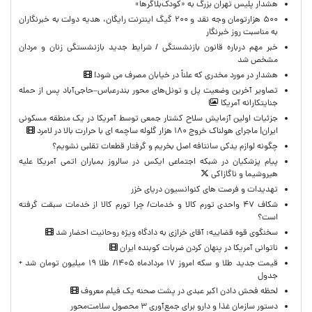
هشدار پلیس تهران بزرگ به «کودک‌بلاگرها»
۵۰۰ هزارتومان وجه نقد و ۲۰۰ گیگ اینترنت رایگان، هدیه دولت به خبرنگاران
به مناسبت روز خبرنگار
خبر مهم درباره قانون بازنشستگی / شرایط جدید بازنشستگی زنان و مردان
مشخص شد
هشدار در مورد مخدری که علناً در خیابان مصرف می شود!
تصاویر آخرین وضعیت پل و تونل‌های محور بندرعباس–حاجی‌آباد پس از حمله
جنایتکارانه آمریکا
جزئیات اولین آزمایش سلاح کشتار جمعی توسط آمریکا در یک منطقه مسکونی
ایران| ماجرای هولناک خروج ۱۸۰ هزار گلوله ساچمه ای با حرارت بالا در لامرد
چگونه لوازم یدکی سانتافه اصل بخریم و گرفتار قطعات تقلبی نشویم؟
پیام پزشکیان در شبکه اجتماعی ایکس در سالروز بمباران اتمی آمریکا علیه
هیروشیما و ناگازاکی
تهدیدات و فرصت های کنوانسیون دریای خزر
شکاف ۴۷ واحدی تورم کالا و خدمات/ چرا تورم کالا از خدمات سبقت گرفته
است؟
سخنگوی قوه قضاییه: آقای خرازی به دادگاه ویژه روحانیت احضار شد
ناتوانی آمریکا در پنهان کردن ضربات کوبنده ایران
قیمت جدید طلا و سکه امروز ۱۷ مردادماه ۱۴۰۵/ طلا ۱۹ میلیون تومان شد +
جدول
لحظه‌ فحش دادن اکبر عبدی در پشت صحنه یک فیلم معروف
دستور سازمان غذا و دارو برای جمع‌آوری ۳ محصول سلامت‌محور