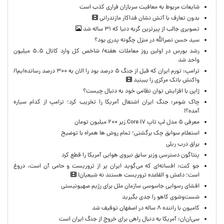
شایعات مربوط به معافیت سربازان فراری کذب است
بدون تعارف با آتش نشان فداکار مازندرانی
تصویری جالب از پیرترین گربه دنیا که ۳۱ ساله شد
سید حسن نصرالله در منزل چگونه پدری بود؟
رشد بورس در اولین روز معاملات هفته/ شاخص کل وارد کانال ۵.۵ میلیون
واحد شد
ترامپ: تورم ایران که قبل از جنگ ۵ درصد بود را الان به ۳۰۰ درصد رسانده‌ایم!/
واکنش بانک مرکزی را ببینید
ژاپن با افزایش توان نظامی خود به دنبال چیست؟
چاک شومر: جنگ ایران اشتغال آمریکا را تخریب کرد؛ ترامپ از کدام سیاره
آمده؟!
معرفی ۵ مدل لپ تاپ Core i۷ زیر ۲۰۰ میلیون تومان
استعلام سوابق چک برگشتی؛ تمام روش ها همراه با توضیح
یراق درب ریلی
پنتاگون دسترسی وزیر سابق نیروی هوایی آمریکا را قطع کرد
جو کنت: افسانه‌ای که می‌گوید ایران پر از تروریست و حامی آن است، دروغ
است؛ داعش و القاعده تروریست هستند نه شیعیان!
افشای رسوایی جاسوسی سازمان ملل برای رژیم صهیونیستی
شست‌وشوی کاهو را جدی بگیرید
کامیون با راننده ۸ ساله در اصفهان توقیف شد
سی‌ان‌ان: آمریکا به دنبال راهی برای خروج از جنگ ایران است