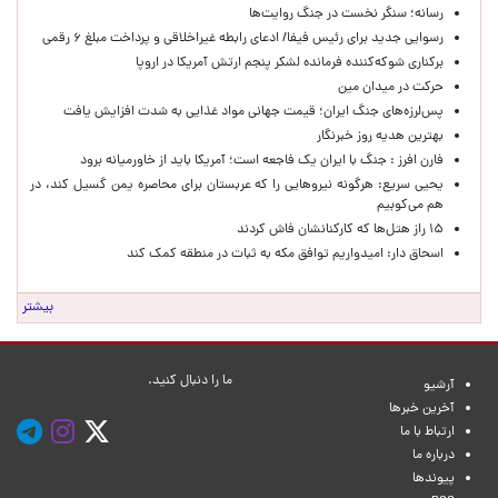
رسانه؛ سنگر نخست در جنگ روایت‌ها
رسوایی جدید برای رئیس فیفا/ ادعای رابطه غیراخلاقی و پرداخت مبلغ ۶ رقمی
برکناری شوکه‌کننده فرمانده لشکر پنجم ارتش آمریکا در اروپا
حركت در ميدان مين
پس‌لرزه‌های جنگ ایران؛ قیمت جهانی مواد غذایی به شدت افزایش یافت
بهترین هدیه روز خبرنگار
فارن افرز : جنگ با ایران یک فاجعه است؛ آمریکا باید از خاورمیانه برود
یحیی سریع: هرگونه نیروهایی را که عربستان برای محاصره یمن گسیل کند، در
هم می‌کوبیم
۱۵ راز هتل‌ها که کارکنانشان فاش کردند
اسحاق دار: امیدواریم توافق مکه به ثبات در منطقه کمک کند
بیشتر
ما را دنبال کنید.
آرشیو
آخرین خبرها
ارتباط با ما
درباره ما
پیوندها