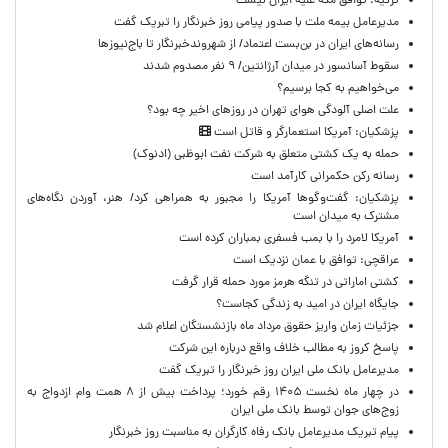
ترکیه: توافق مکه علیه ایران نیست
مدیرعامل بیمه ملت با صدور پیامی روز خبرنگار را تبریک گفت
رسانه‌های ایران در بن‌بست اعتماد/ از شهروندخبرنگار تا باج‌نیوزها
سقوط آسانسور در میدان آرژانتین/ ۹ نفر مصدوم شدند
می‌خواهیم به کجا برسیم؟
علت اصلی آلودگی هوای تهران در روزهای اخیر چه بود؟
پزشکیان: آمریکا استعمارگر و قاتل است
حمله به یک کشتی متعلق به شرکت نفت ابوظبی (ادنوک)
رسانه رکن حکمرانی کارآمد است
پزشکیان: گفت‌وگوها آمریکا را مجبور به همراهی کرد/ هنر، آوردن نگاه‌های
مشترک به میدان است
آمریکا لامرد را با بمب فسفری بمباران کرده است
عراقچی: توافق با عمان نزدیک است
کشتی اماراتی در تنگه هرمز مورد حمله قرار گرفت
جایگاه ایران در امید به زندگی کجاست؟
جزئیات زمان واریز حقوق مرداد ماه بازنشستگان اعلام شد
پاسخ کروز به مطالب خلاف واقع درباره این شرکت
مدیرعامل بانک ملی ایران روز خبرنگار را تبریک گفت
در چهار ماه نخست ۱۴۰۵ رقم خورد؛ پرداخت بیش از ۸ همت وام ازدواج به
زوج‌های جوان توسط بانک ملی ایران
پیام تبریک مدیرعامل بانک رفاه کارگران به مناسبت روز خبرنگار