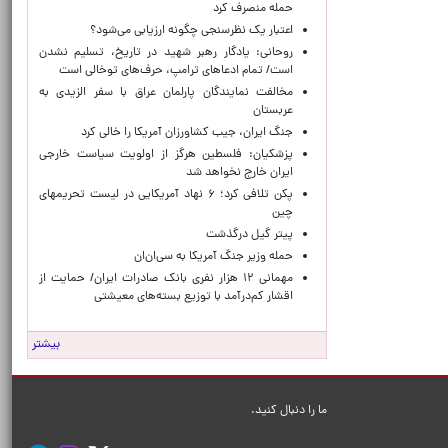
حمله منصرف کرد
اعتبار یک نظرسنجی چگونه ارزیابی می‌شود؟
روحانی: یادگار رهبر شهید در تاریخ، تسلیم نشدن
است/ تمام ادعاهای ترامپ، حرف‌های توخالی است
مخالفت نمایندگان پارلمان عراق با سفر الزیدی به
عربستان
جنگ ایران، جیب کشاورزان آمریکا را خالی کرد
پزشکیان: فلسطین هرگز از اولویت سیاست خارجی
ایران خارج نخواهد شد
پکن تلافی کرد؛ ۶ نهاد آمریکایی در لیست تحریمهای
چین
پیتر گیل درگذشت
حمله وزیر جنگ آمریکا به سی‌ان‌ان
مهمانی ۱۲ هزار نفری بانک صادرات ایران/ حمایت از
اقشار کم‌درآمد با توزیع بسته‌های معیشتی
بیشتر
ما را دنبال کنید.