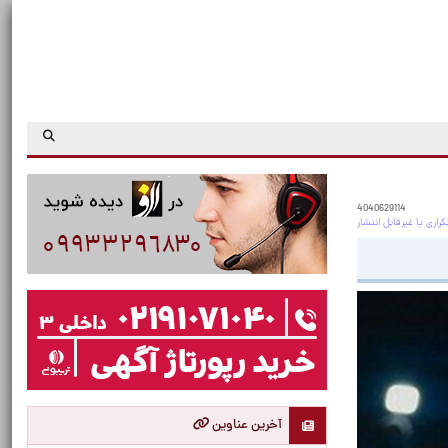
4040629114
آخرین عناوین