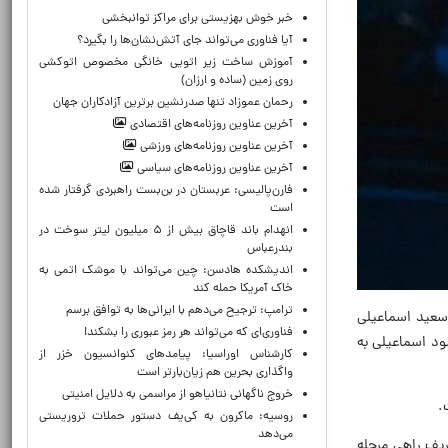
خبر خوش بهزیستی برای مراکز توانبخشی
آیا فناوری می‌تواند جای آتش‌نشان‌ها را بگیرد؟
آموزش ساخت زیر اتویی خانگی مخصوص اتوکشی
روی زمین (ساده و ارزان)
رحمان عموزاد تنها صدرنشین برترین آزادکاران جهان
آخرین عناوین روزنامه‌های اقتصادی
آخرین عناوین روزنامه‌های ورزشی
آخرین عناوین روزنامه‌های سیاسی
فارن‌پالیسی: عربستان در بن‌بست راهبردی گرفتار شده
است
انهدام باند قاچاق بیش از ۵ میلیون لیتر سوخت در
بندرعباس
اندیشکده هادسن: چین می‌تواند با موشک اتمی به
خاک آمریکا حمله کند
ترامپ: ترجیح می‌دهم با ایرانی‌‌ها به توافق برسم
 سعید اسماعیلی
فناوری‌ای که می‌تواند هر رمز عبوری را بشکند!
صاف دانیال آگایف از روسیه رفت که این مبارزه ۱۰ بر صفر به سود اسماعیلی به
کارشناس اوراسیا: پیامدهای کنوانسیون خزر از
واگذاری بحرین هم زیان‌بارتر است
خروج ناگهانی نتانیاهو از مراسمی به دلایل امنیتی
.
روسیه: ماکرون به کی‌یف دستور حملات تروریستی
می‌دهد
رد و در پایان با پیروزی ۹ بر صفر برابر این حریف راهی مرحله