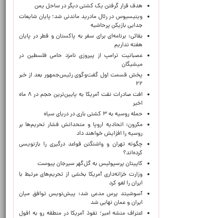
هدف قرار گرفتن یک کشتی دیگر در ساحل یمن
وینیسیوس در رئال مادرید ماندنی شد؛ پایان شایعات
جدایی بازیکن پرحاشیه
بقائی: برنامه‌ای برای سفر به پاکستان و قطر در پایان
هفته نداریم
عصبانیت ترامپ از پیروزی نامزد حامی فلسطین در
میشیگان
پخش قسمت اول گفت‌وگوی رئیس‌جمهور بعد از خبر
۲۲
افت صادرات نفت آمریکا به پایین‌ترین حجم در ۸ ماه
اخیر
حمله روسیه به ۳ کشتی باری در دریای سیاه
مکرون: اتحادیه اروپا و متحدانش فشار تحریم‌ها بر
روسیه را افزایش خواهند داد
چگونه تهران و واشنگتن قواعد درگیری را بازنویسی
کرده‌اند؟
کاپیتان پرسپولیس به گل‌گهر سیرجان پیوست
وزارت خزانه‌داری آمریکا بخشی از تحریم‌های مرتبط با
ایران را لغو کرد
آسوشیتد پرس مدعی شد: پیش‌نویس توافق میان
ایران و عمان نهایی شد
اعتراف منشه امیر؛ نفوذ آمریکا در منطقه رو به افول