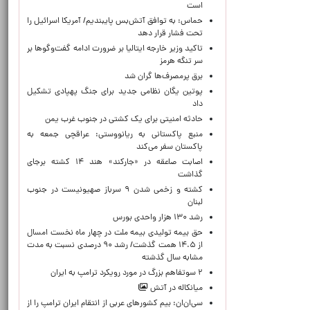
است
حماس: به توافق آتش‌بس پایبندیم/ آمریکا اسرائیل را
تحت فشار قرار دهد
تاکید وزیر خارجه ایتالیا بر ضرورت ادامه گفت‌وگوها بر
سر تنگه هرمز
برق پرمصرف‌ها گران شد
پوتین یگان نظامی جدید برای جنگ پهپادی تشکیل
داد
حادثه امنیتی برای یک کشتی در جنوب غرب یمن
منبع پاکستانی به ریانووستی: عراقچی جمعه به
پاکستان سفر می‌کند
اصابت صاعقه در «جارکند» هند ۱۴ کشته برجای
گذاشت
کشته و زخمی شدن ۹ سرباز صهیونیست در جنوب
لبنان
رشد ۱۳۰ هزار واحدی بورس
حق بیمه تولیدی بیمه ملت در چهار ماه نخست امسال
از ۱۴.۵ همت گذشت/ رشد ۹۰ درصدی نسبت به مدت
مشابه سال گذشته
۲ سوتفاهم بزرگ در مورد رویکرد ترامپ به ایران
میانکاله در آتش
سی‌ان‌ان: بیم کشورهای عربی از انتقام ایران ترامپ را از