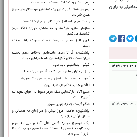
پنجره‌ نقل و انتقالاتی استقلال بسته ماند
رفت که این مبارزه با نتیجه ۸ بر یک به سود اسماعیلی به پایان
یمن از هدف قرار دادن یک نفتکش عربستانی در خلیج
عدن خبر داد
رسانه عبری: اسرائیل دچار ناترازی برق شده است
سازمان ملل: طرف‌ها را به مذاکره درباره تنگه هرمز
تشویق می‌کنیم
فارن افرز: محور مقاومت دست نخورده باقی مانده
است
پزشکیان: اگر تا امروز مانده‌ایم، به‌خاطر مردم نجیب
ایران است/ حتی گلایه‌مندان هم همراهی کردند
فیگو: اینفانتینو باید برود
۰۹:۰۱:۱۶ ۱
رایزنی وزرای خارجه آمریکا و انگلیس درباره ایران
.
آخرین حریف پیش فصل پرسپولیس مشخص شد
لفاظی جدید نتانیاهو علیه ایران
منبع آگاه: بازگشایی تنگه هرمز منوط به اجرای تعهدات
آمریکا است
اعلام قیمت جدید بنزین سوپر
۰۹:۰۳:۲۱ 
پزشکیان: جامعه امروز بیش از هر زمان به همدلی و
اخلاق قرآنی نیاز دارد
یک توضیح درباره قبض های آب و برق به مردم
بدهکارید/ کاسبان استعفا / موشک‌های دوربرد آمریکا
تقریبا تمام شد!