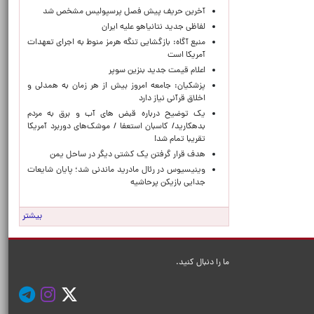
آخرین حریف پیش فصل پرسپولیس مشخص شد
لفاظی جدید نتانیاهو علیه ایران
منبع آگاه: بازگشایی تنگه هرمز منوط به اجرای تعهدات
آمریکا است
اعلام قیمت جدید بنزین سوپر
پزشکیان: جامعه امروز بیش از هر زمان به همدلی و
اخلاق قرآنی نیاز دارد
یک توضیح درباره قبض های آب و برق به مردم
بدهکارید/ کاسبان استعفا / موشک‌های دوربرد آمریکا
تقریبا تمام شد!
هدف قرار گرفتن یک کشتی دیگر در ساحل یمن
وینیسیوس در رئال مادرید ماندنی شد؛ پایان شایعات
جدایی بازیکن پرحاشیه
بیشتر
ما را دنبال کنید.