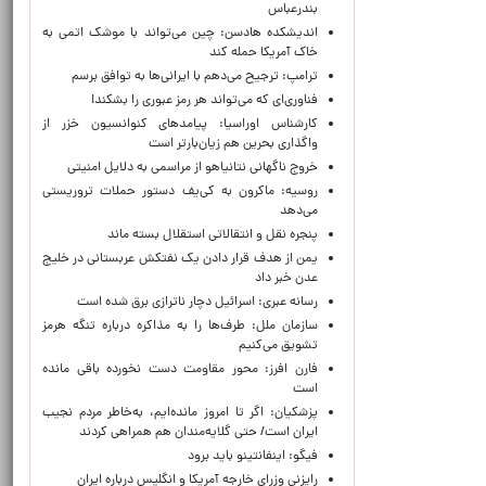
بندرعباس
اندیشکده هادسن: چین می‌تواند با موشک اتمی به
خاک آمریکا حمله کند
ترامپ: ترجیح می‌دهم با ایرانی‌‌ها به توافق برسم
فناوری‌ای که می‌تواند هر رمز عبوری را بشکند!
کارشناس اوراسیا: پیامدهای کنوانسیون خزر از
واگذاری بحرین هم زیان‌بارتر است
خروج ناگهانی نتانیاهو از مراسمی به دلایل امنیتی
روسیه: ماکرون به کی‌یف دستور حملات تروریستی
می‌دهد
پنجره‌ نقل و انتقالاتی استقلال بسته ماند
یمن از هدف قرار دادن یک نفتکش عربستانی در خلیج
عدن خبر داد
رسانه عبری: اسرائیل دچار ناترازی برق شده است
سازمان ملل: طرف‌ها را به مذاکره درباره تنگه هرمز
تشویق می‌کنیم
فارن افرز: محور مقاومت دست نخورده باقی مانده
است
پزشکیان: اگر تا امروز مانده‌ایم، به‌خاطر مردم نجیب
ایران است/ حتی گلایه‌مندان هم همراهی کردند
فیگو: اینفانتینو باید برود
رایزنی وزرای خارجه آمریکا و انگلیس درباره ایران