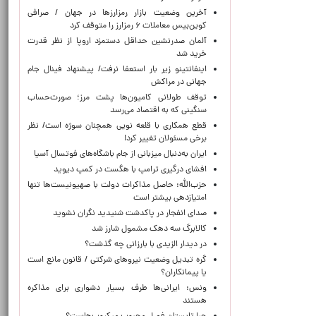
آخرین وضعیت بازار رمزارزها در جهان / صرافی
کوین‌بیس معاملات ۶ رمزارز را متوقف کرد
آلمان صدرنشین حداقل دستمزد اروپا از نظر قدرت
خرید شد
اینفانتینو زیر بار استعفا نرفت/ پیشنهاد فینال جام
جهانی در مراکش
توقف طولانی کامیون‌ها پشت مرز؛ صورت‌حساب
سنگینی که به اقتصاد می‌رسد
قطع همکاری با قلعه نویی همچنان سوژه است/ نظر
برخی مسئولان تغییر کرد!
ایران به‌دنبال میزبانی از جام باشگاه‌های فوتسال آسیا
افشای درگیری ترامپ با هگست در کمپ دیوید
حزب‌الله: حاصل مذاکرات دولت با صهیونیست‌ها تنها
امتیازدهی‌ بیشتر است
صدای انفجار در پاکدشت شنیدید نگران نشوید
کالابرگ سه دهک مشمول شارز شد
در دیدار الزیدی با بارزانی چه گذشت؟
گره تبدیل وضعیت نیروهای شرکتی / قانون مانع است
یا پیمانکاران؟
ونس: ایرانی‌ها طرف بسیار دشواری برای مذاکره
هستند