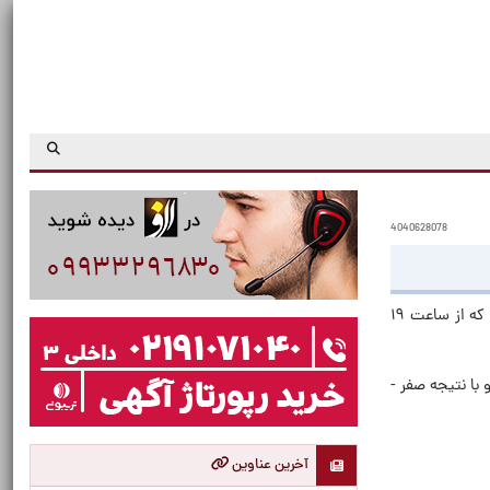
4040628078
به گزارش ایسنا، رقابت‌های هفته چهارم لیگ برتر امروز(جمعه، ۲۸ شهریور) با برگزاری شش دیدار آغاز شد. در دو دیدار امروز که از ساعت ۱۹
با نتیجه صفر -
آخرین عناوین