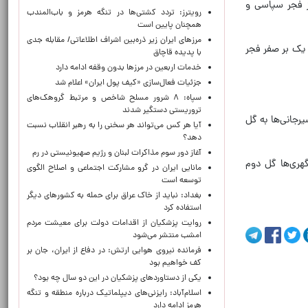
ز فجر سپاسی و
رویترز: تردد کشتی‌ها در تنگه هرمز و باب‌المندب
همچنان پایین است
مرزهای ایران زیر ذره‌بین اشراف اطلاعاتی/ مقابله جدی
 یک بر صفر فجر
با پدیده قاچاق
خدمات اربعین در مرزها بدون وقفه ادامه دارد
جزئیات فعال‌سازی «کیف پول ایران» اعلام شد
سپاه: ۸ شرور مسلح شاخص و مرتبط گروهک‌های
تروریستی دستگیر شدند
را برای سیرجانی‌ها به گل
آیا هر کس می‌تواند هر سخنی را به رهبر انقلاب نسبت
دهد؟
آغاز دور سوم مذاکرات لبنان و رژیم صهیونیستی در رم
گهری‌ها گل دوم
مانایی ایران در گرو مشارکت اجتماعی و اصلاح الگوی
توسعه است
بغداد: نباید از خاک عراق برای حمله به کشورهای دیگر
استفاده کرد
روایت پزشکیان از اقدامات دولت برای معیشت مردم
امشب منتشر می‌شود
فرمانده نیروی هوایی ارتش: در دفاع از ایران، جان بر
کف خواهیم بود
یکی از دستاوردهای پزشکیان در این دو سال چه بود؟
اسلام‌آباد: رایزنی‌های دیپلماتیک درباره منطقه و تنگه
هرمز ادامه دارد