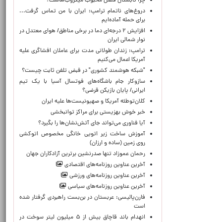
چرا تابستان فصل محبوب میکروب‌هاست؟
دروغ‌های ناتمام ترامپ: ایران با من تماس گرفت...
برای حمله آماده‌ایم
افزایش ۲ درجه‌ای دما در برخی مناطق/ هوای معتدل در
نوار شمالی ایران
ترامپ: زندان طولانی مدت برای عاملان افشاگری‌ علیه
آمریکا اعمال می‌کنیم
"شبکه هوشمند کشوری" در قبض تلفن ثابت چیست؟
سازوکار جام باشگاه‌های فوتسال آسیا با یک تیم
ایرانی/ پایان بازیکن قرضی؟
کلان‌توطئه آمریکا و صهیونیست‌ها علیه ایران
خبر خوش بهزیستی برای مراکز توانبخشی
آیا فناوری می‌تواند جای آتش‌نشان‌ها را بگیرد؟
آموزش ساخت زیر اتویی خانگی مخصوص اتوکشی
روی زمین (ساده و ارزان)
رحمان عموزاد تنها صدرنشین برترین آزادکاران جهان
آخرین عناوین روزنامه‌های اقتصادی
آخرین عناوین روزنامه‌های ورزشی
آخرین عناوین روزنامه‌های سیاسی
فارن‌پالیسی: عربستان در بن‌بست راهبردی گرفتار شده
است
انهدام باند قاچاق بیش از ۵ میلیون لیتر سوخت در