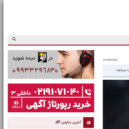
4040623002
ب می‌شود.
آخرین عناوین