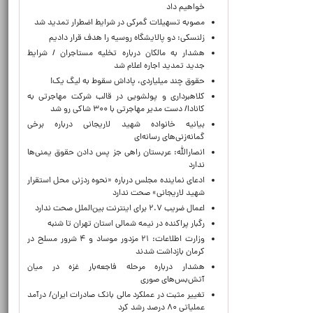
خواهیم داد
مصوبه تسهیلات گمرکی در شرایط اضطرار تمدید شد
زلنسکی: دو پالایشگاه روسیه را هدف قرار دادیم
هشدار به مالکان درباره تخلیه مستاجران / شرایط
جدید تمدید اجاره اعلام شد
حقوق چند میلیاردی، پاداش سقوط به لیگ یک!
کلاهبرداری و پولشویی در قالب شرکت مهاجرتی به
کانادا/ دست مدیر مهاجرتی با ۳۰۰ شاکی رو شد
بیانیه خانواده شهید لاریجانی درباره برخی
گمانه‌زنی‌های رسانه‌ای
انصارالله: عربستان راهی جز پس دادن حقوق یمنی‌ها
ندارد
ادعای نماینده مجلس درباره «نحوه ردزنی محل استقرار
شهید لاریجانی» صحت ندارد
اعمال ضریب ۲.۷ برای اینترنت بین‌الملل صحت ندارد
رگبار پراکنده در نیمه شمالی استان تهران تا شنبه
وزارت اطلاعات: ۲۱ مزدور موساد و ۴ شرور مسلح در
کرمان بازداشت شدند
هشدار درباره مرحله فاجعه‌بار غزه در میان
آتش‌بس‌های صوری
تغییر مثبت در عملکرد مالی بانک صادرات ایران/ درآمد
عملیاتی ۸۰ درصد رشد کرد