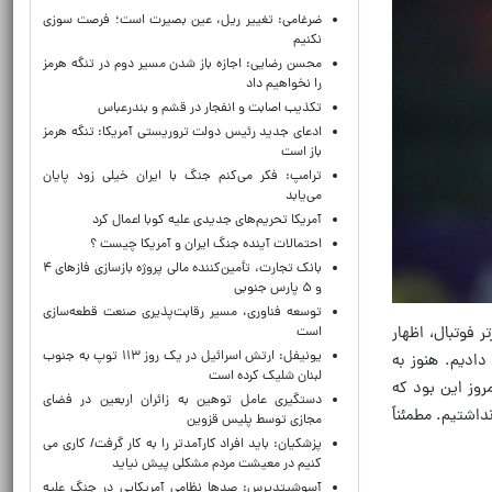
ضرغامی: تغییر ریل، عین بصیرت است؛ فرصت سوزی
نکنیم
محسن رضایی: اجازه باز شدن مسیر دوم در تنگه هرمز
را نخواهیم داد
تکذیب اصابت و انفجار در قشم و بندرعباس
ادعای جدید رئیس دولت تروریستی آمریکا: تنگه هرمز
باز است
ترامپ: فکر می‌کنم جنگ با ایران خیلی زود پایان
می‌یابد
آمریکا تحریم‌های جدیدی علیه کوبا اعمال کرد
احتمالات آینده جنگ ایران و آمریکا چیست ؟
بانک تجارت، تأمین‌کننده مالی پروژه بازسازی فازهای ۴
و ۵ پارس جنوبی
توسعه فناوری، مسیر رقابت‌پذیری صنعت قطعه‌سازی
 فوتبال، اظهار
است
یونیفل: ارتش اسرائیل در یک روز ۱۱۳ توپ به جنوب
دادیم. هنوز به
لبنان شلیک کرده است
روز این بود که
دستگیری عامل توهین به زائران اربعین در فضای
داشتیم. مطمئناً
مجازی توسط پلیس قزوین
پزشکیان: باید افراد کارآمدتر را به کار گرفت/ کاری می
کنیم در معیشت مردم مشکلی پیش نیاید
آسوشیتدپرس: صدها نظامی آمریکایی در جنگ علیه