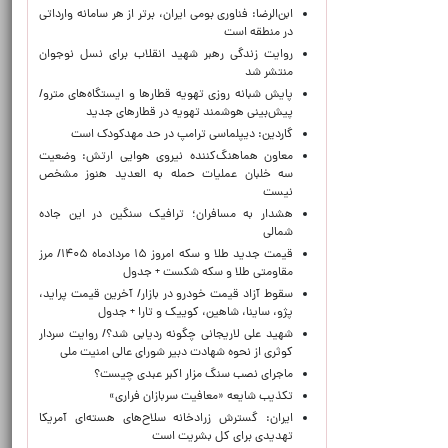
ابن‌الرضا: فناوری بومی ایران، برتر از هر سامانه وارداتی
در منطقه است
روایت زندگی رهبر شهید انقلاب برای نسل نوجوان
منتشر شد
پایش شبانه روزی تهویه قطارها و ایستگاه‌های مترو/
پیش‌بینی هوشمند تهویه در قطارهای جدید
گاردین: دیپلماسی ترامپ در حد مهدکودک است
معاون هماهنگ‌کننده نیروی هوایی ارتش: وضعیت
سه خلبان عملیات حمله به العدید هنوز مشخص
نیست
هشدار به مسافران؛ ترافیک سنگین در این جاده
شمالی
قیمت جدید طلا و سکه امروز ۱۵ مردادماه ۱۴۰۵/ مرز
مقاومتی طلا و سکه شکست + جدول
سقوط آزاد قیمت خودرو در بازار/ آخرین قیمت پراید،
پژو، ساینا، شاهین، کوییک و تارا + جدول
شهید علی لاریجانی چگونه ردیابی شد؟/ روایت سردار
کوثری از نحوه شهادت دبیر شورای عالی امنیت ملی
ماجرای نصب سنگ مزار اکبر عبدی چیست؟
تکذیب شایعه «معافیت سربازان فراری»
ایران: گسترش زرادخانه سلاح‌های هسته‌ای آمریکا
تهدیدی برای کل بشریت است