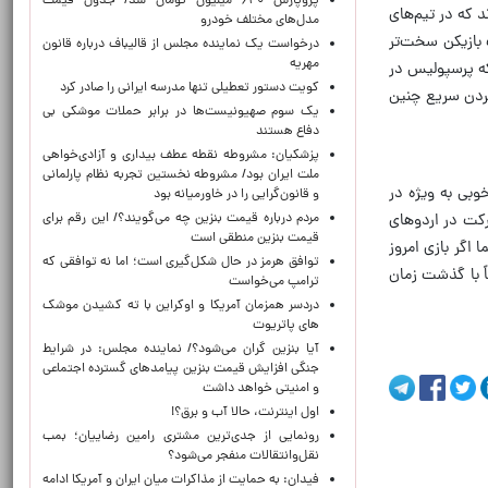
پژوپارس ۶۴۰ میلیون تومان شد/ جدول قیمت
د که در تیم‌های
مدل‌های مختلف خودرو
ب بازیکن سخت‌تر
درخواست یک نماینده مجلس از قالیباف درباره قانون
مهریه
که پرسپولیس در
کویت دستور تعطیلی تنها مدرسه ایرانی را صادر کرد
کردن سریع چنین
یک‌ سوم صهیونیست‌ها در برابر حملات موشکی بی
دفاع هستند
پزشکیان: مشروطه نقطه عطف بیداری و آزادی‌خواهی
ملت ایران بود/ مشروطه نخستین تجربه نظام پارلمانی
بی به ویژه در
و قانون‌گرایی را در خاورمیانه بود
مردم درباره قیمت بنزین چه می‌گویند؟/ این رقم برای
شرکت در اردوهای
قیمت بنزین منطقی است
 اگر بازی امروز
توافق هرمز در حال شکل‌گیری است؛ اما نه توافقی که
. قطعاً با گذشت زمان
ترامپ می‌خواست
دردسر همزمان آمریکا و اوکراین با ته کشیدن موشک
های پاتریوت
آیا بنزین گران می‌شود؟/ نماینده مجلس: در شرایط
جنگی افزایش قیمت بنزین پیامدهای گسترده اجتماعی
و امنیتی خواهد داشت
اول اینترنت، حالا آب و برق؟!
رونمایی از جدی‌ترین مشتری رامین رضاییان؛ بمب
نقل‌وانتقالات منفجر می‌شود؟
فیدان: به حمایت از مذاکرات میان ایران و آمریکا ادامه