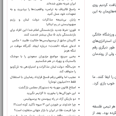
ایران ضربه مغزی شده‌اند
افت کردیم روی
پاسخ قالیباف به ترامپ: واقعیت‌ها را بپذیرید و به
های‌مان به این
تعهدات خود عمل کنید
پایان بی‌نتیجه مذاکرات دولت لبنان و رژیم
صهیونیستی در رم ایتالیا
فوری؛ شرط جدید بازنشستگی اعلام شد/ این افراد برای
ورزشگاه خانگی
بازنشستگی باید ۵ سال بیشتر خدمت کنند
کاپیتان سابق از پرسپولیسی‌ها حلالیت طلبید + عکس
ن استراتژی‌های
ادعای شبکه «الحدث» درباره ایجاد گذرگاه موقت در
 طور دیگری رقم
تنگه هرمز
 ولی از روندمان
یحیی سریع: مواضع مزدوران سعودی را با موشک
بالستیک و پهپاد در هم شکستیم
حزب‌الله: دولت لبنان مذاکرات و امتیازدهی به تل‌آویو
را متوقف کند
ا ایفا کنند. ما
عجیب اما واقعی:رقم فسخ قرارداد رضاییان با استقلال
فقط ۱۰۰میلیون تومان!
 خوب بازی کرد.
اصلاح قانون مهریه به دستورکار مجلس بازگشت
این خوراکی‌ها را بخورید تا آلزایمر نگیرید
دو بازیکن آزاد در راه پیوستن به پرسپولیس
چرا خداوند بر خوردن این ۳ میوه تأکید کرده است؟!
 هر تیمی فلسفه
چرا قیمت طلا در ایران با بازار جهانی متفاوت است؟
ده بود. بعد از